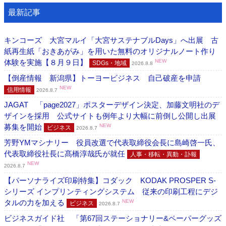
最新記事
キンコーズ 大宮マルイ「大宮サステナブルDays」へ出展 古
紙再生紙「おきあがみ」を用いた無料のオリジナルノート作り
体験を実施【８月９日】
NEW
SDGs・地域
2026.8.8
【倒産情報 新潟県】トーヨービジネス 自己破産を申請
NEW
信用情報
2026.8.7
JAGAT 「page2027」ポスターデザイン決定、加藤文明社のデ
ザインを採用 公式サイトも例年より大幅に前倒し公開し出展
募集を開始
NEW
ビジネス
2026.8.7
芳野YMマシナリー 役員改選で代表取締役会長に島崎啓一氏、
代表取締役社長に髙橋淳哉氏が就任
人事・移転・異動・訃報
NEW
2026.8.7
【パーソナライズ印刷特集】コダック KODAK PROSPER S-
シリーズ インプリンティングシステム 従来の印刷工程にデジ
タルの力を加える
NEW
ビジネス
2026.8.7
ビジネスガイド社 「第67回ステーショナリー&ペーパーグッズ