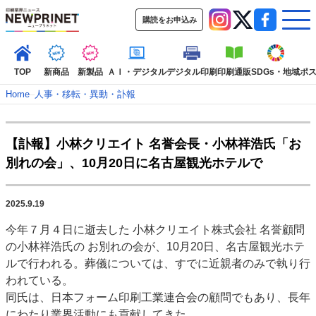
購読をお申込み
TOP
新商品
新製品
ＡＩ・デジタル
デジタル印刷
印刷通販
SDGs・地域
ポ
Home
–
人事・移転・異動・訃報
インデックス
【訃報】小林クリエイト 名誉会長・小林祥浩氏「お
TOP
新着記事
特集記事
動画コンテンツ
別れの会」、10月20日に名古屋観光ホテルで
インタビュー
コレクション
カテゴリー一覧
2025.9.19
新商品
新製品
ＡＩ・デジタル
デジタル印刷
印刷通販
今年７月４日に逝去した 小林クリエイト株式会社 名誉顧問
SDGs・地域
ポストプレス
ビジネス
イベント
信用情報
業界
の小林祥浩氏の お別れの会が、10月20日、名古屋観光ホテ
市場・統計
人事・移転・異動・訃報
ルで行われる。葬儀については、すでに近親者のみで執り行
われている。
特集記事カテゴリー一覧
同氏は、日本フォーム印刷工業連合会の顧問でもあり、長年
特集・デジタル印刷 アイデアで勝負！ ～多様なビジネス・多彩な商材～
にわたり業界活動にも貢献してきた。