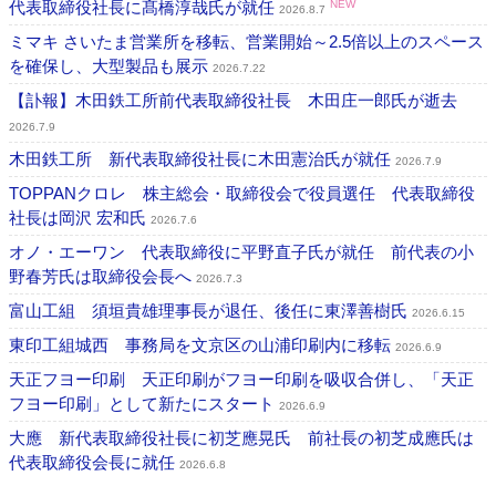
代表取締役社長に髙橋淳哉氏が就任
NEW
2026.8.7
ミマキ さいたま営業所を移転、営業開始～2.5倍以上のスペース
を確保し、大型製品も展示
2026.7.22
【訃報】木田鉄工所前代表取締役社長 木田庄一郎氏が逝去
2026.7.9
木田鉄工所 新代表取締役社長に木田憲治氏が就任
2026.7.9
TOPPANクロレ 株主総会・取締役会で役員選任 代表取締役
社長は岡沢 宏和氏
2026.7.6
オノ・エーワン 代表取締役に平野直子氏が就任 前代表の小
野春芳氏は取締役会長へ
2026.7.3
富山工組 須垣貴雄理事長が退任、後任に東澤善樹氏
2026.6.15
東印工組城西 事務局を文京区の山浦印刷内に移転
2026.6.9
天正フヨー印刷 天正印刷がフヨー印刷を吸収合併し、「天正
フヨー印刷」として新たにスタート
2026.6.9
大應 新代表取締役社長に初芝應晃氏 前社長の初芝成應氏は
代表取締役会長に就任
2026.6.8