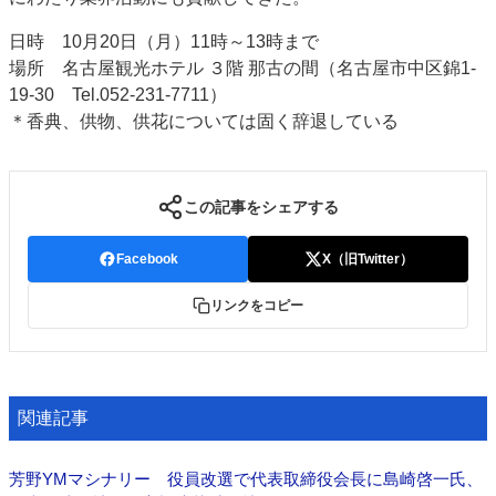
JAPAN PACK 2023 特集
中古印刷機・製本機特集
日時 10月20日（月）11時～13時まで
2022 見える化・MIS特集
2022 検査・校正特集
場所 名古屋観光ホテル ３階 那古の間（名古屋市中区錦1-
特集・デジタル印刷 ～ 新成長軌道を描く
19-30 Tel.052-231-7711）
＊香典、供物、供花については固く辞退している
案内
発刊案内
JFPI印刷用語集
印刷機材年鑑
この記事をシェアする
運営
会社案内
購読・購入申し込み
サイトポリシー
Facebook
X（旧Twitter）
お問い合わせ
リンクをコピー
関連記事
芳野YMマシナリー 役員改選で代表取締役会長に島崎啓一氏、