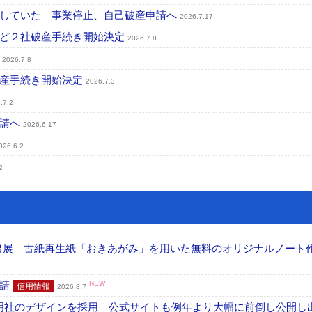
行していた 事業停止、自己破産申請へ
2026.7.17
など２社破産手続き開始決定
2026.7.8
定
2026.7.8
破産手続き開始決定
2026.7.3
.7.2
申請へ
2026.6.17
026.6.2
2
へ出展 古紙再生紙「おきあがみ」を用いた無料のオリジナルノート
申請
NEW
信用情報
2026.8.7
加藤文明社のデザインを採用 公式サイトも例年より大幅に前倒し公開し