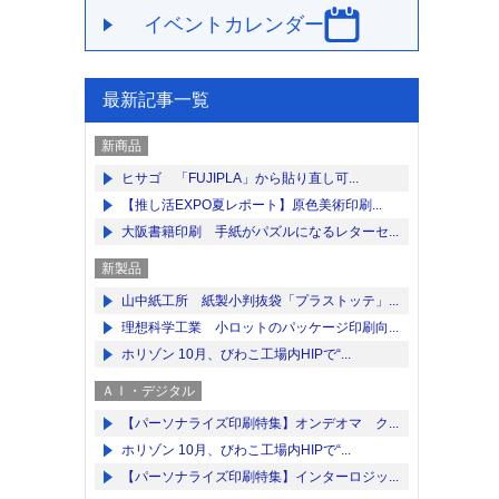
イベントカレンダー
最新記事一覧
新商品
ヒサゴ 「FUJIPLA」から貼り直し可...
【推し活EXPO夏レポート】原色美術印刷...
大阪書籍印刷 手紙がパズルになるレターセ...
新製品
山中紙工所 紙製小判抜袋「プラストッテ」...
理想科学工業 小ロットのパッケージ印刷向...
ホリゾン 10月、びわこ工場内HIPで“...
ＡＩ・デジタル
【パーソナライズ印刷特集】オンデオマ ク...
ホリゾン 10月、びわこ工場内HIPで“...
【パーソナライズ印刷特集】インターロジッ...