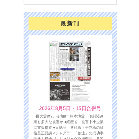
最新刊
2026年8月5日・15日合併号
○最大震度7、令和8年熊本地震 印刷関連
業も多大な被害か ●経産省 被害中小企業
に支援措置 ●日紙商 巻取紙・平判紙の価
格是正要請 ○ジャグラ 「創注」の成功事
例学ぶ機会づくり ●ジャグラ神奈川 参加