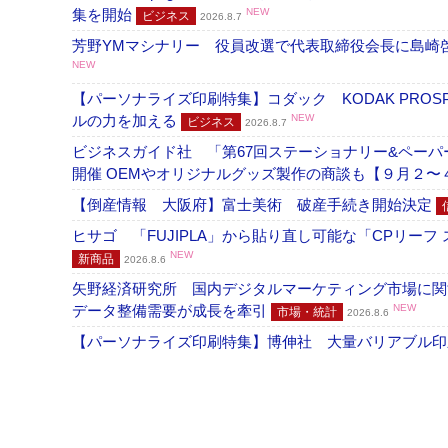
集を開始
NEW
ビジネス
2026.8.7
芳野YMマシナリー 役員改選で代表取締役会長に島崎
NEW
【パーソナライズ印刷特集】コダック KODAK PROS
ルの力を加える
NEW
ビジネス
2026.8.7
ビジネスガイド社 「第67回ステーショナリー&ペーパー
開催 OEMやオリジナルグッズ製作の商談も【９月２〜
【倒産情報 大阪府】富士美術 破産手続き開始決定
ヒサゴ 「FUJIPLA」から貼り直し可能な「CPリー
NEW
新商品
2026.8.6
矢野経済研究所 国内デジタルマーケティング市場に関する
データ整備需要が成長を牽引
NEW
市場・統計
2026.8.6
【パーソナライズ印刷特集】博伸社 大量バリアブル印