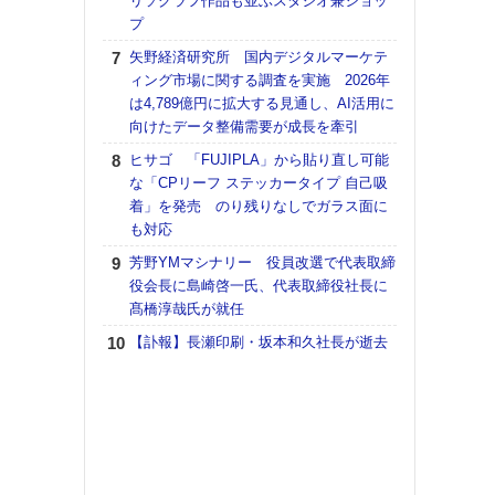
リソグラフ作品も並ぶスタジオ兼ショッ
プ
【K
道の
矢野経済研究所 国内デジタルマーケテ
える
ィング市場に関する調査を実施 2026年
の印刷
は4,789億円に拡大する見通し、AI活用に
CE
向けたデータ整備需要が成長を牽引
【ペ
ヒサゴ 「FUJIPLA」から貼り直し可能
ト】
な「CPリーフ ステッカータイプ 自己吸
アで
着」を発売 のり残りなしでガラス面に
も対応
KO
体製
芳野YMマシナリー 役員改選で代表取締
役会長に島崎啓一氏、代表取締役社長に
富士
髙橋淳哉氏が就任
地・
付表
【訃報】長瀬印刷・坂本和久社長が逝去
【パ
士フ
パン
書を
ツー
トも