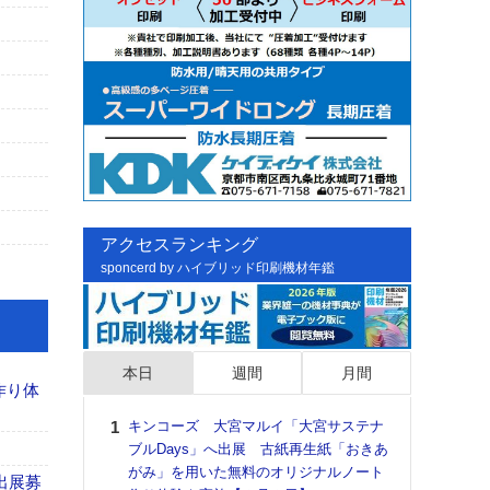
アクセスランキング
sponcerd by ハイブリッド印刷機材年鑑
本日
週間
月間
作り体
キンコーズ 大宮マルイ「大宮サステナ
日印
ブルDays」へ出展 古紙再生紙「おきあ
た個
がみ」を用いた無料のオリジナルノート
彰」
出展募