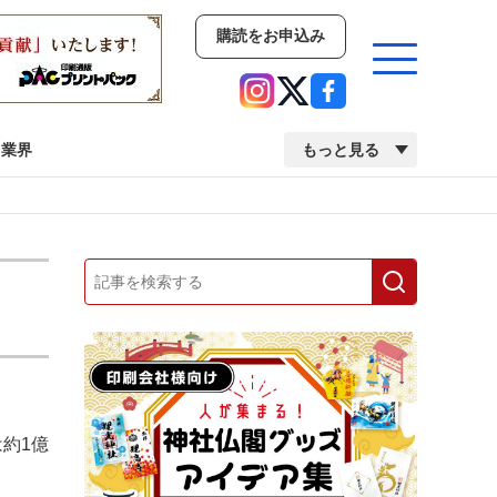
購読をお申込み
業界
もっと見る
新商品
イベント
市場・統計
人事・移転・異動・訃報
業界
市場・統計
人事・移転・異動・訃報
約1億
中古印刷機・製本機特集
2022 検査・校正特集