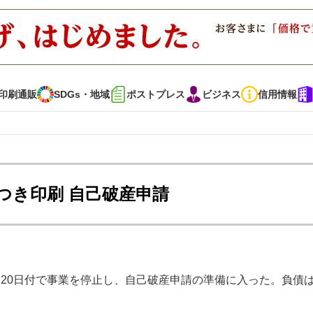
印刷通販
SDGs・地域
ポストプレス
ビジネス
信用情報
インタビュー
コレクション
つき印刷 自己破産申請
通販
SDGs・地域
ポストプレス
ビジネス
イベント
信用情報
20日付で事業を停止し、自己破産申請の準備に入った。負債は
で勝負！ ～多様なビジネス・多彩な商材～
JAPAN PACK 2023 特集