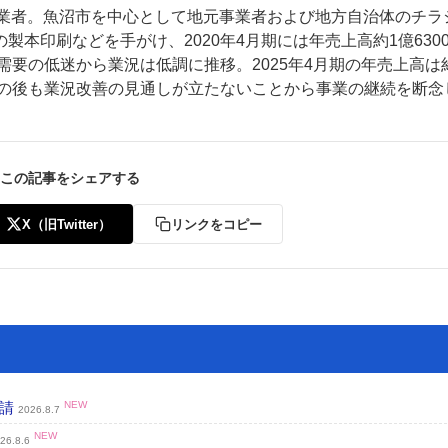
印刷業者。魚沼市を中心として地元事業者および地方自治体のチラ
本印刷などを手がけ、2020年4月期には年売上高約1億630
需要の低迷から業況は低調に推移。2025年4月期の年売上高は
その後も業況改善の見通しが立たないことから事業の継続を断念
ー
お問い合わせ
この記事をシェアする
X（旧Twitter）
リンクをコピー
申請
NEW
2026.8.7
NEW
26.8.6