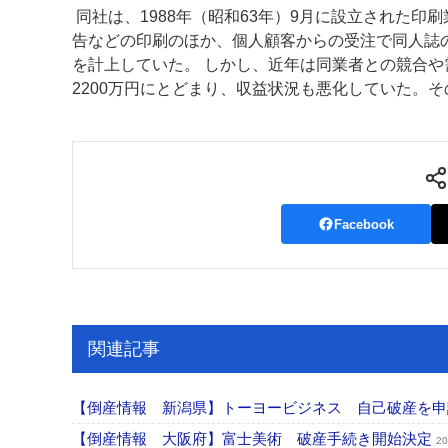
同社は、1988年（昭和63年）9月に設立された
案内
告などの印刷のほか、個人顧客からの受注で同人誌の製
を計上していた。 しかし、近年は同業者との競合や
発刊案内
JFPI印刷用語集
印刷機材年鑑
2200万円にとどまり、収益状況も悪化していた。
運営
会社案内
購読・購入申し込み
サイトポリシ
Facebook
関連記事
【倒産情報 新潟県】トーヨービジネス 自己破産を
【倒産情報 大阪府】富士美術 破産手続き開始決定
20