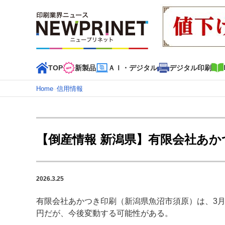
TOP
新製品
ＡＩ・デジタル
デジタル印刷
Home
–
信用情報
インデックス
TOP
新着記事
特集記事
動画コンテンツ
【倒産情報 新潟県】有限会社あか
カテゴリー一覧
新商品
新製品
ＡＩ・デジタル
デジタル印刷
印刷
2026.3.25
特集記事カテゴリー一覧
有限会社あかつき印刷（新潟県魚沼市須原）は、3月
2022 見える化・MIS特集
特集・デジタル印刷 アイデア
円だが、今後変動する可能性がある。
特集・デジタル印刷 ～ 新成長軌道を描く