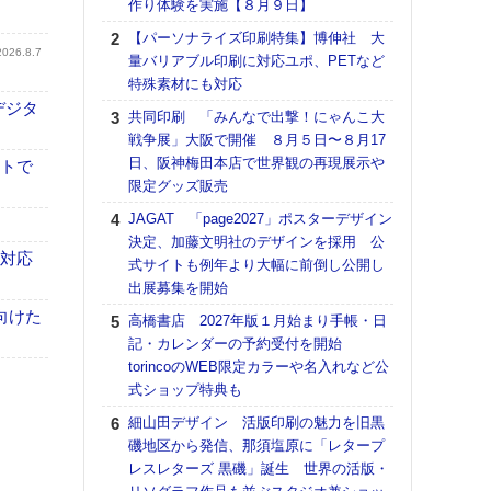
作り体験を実施【８月９日】
る
【パーソナライズ印刷特集】博伸社 大
DNP
2026.8.7
量バリアブル印刷に対応ユポ、PETなど
上の
特殊素材にも対応
意識
デジタ
時代
共同印刷 「みんなで出撃！にゃんこ大
る組
戦争展」大阪で開催 ８月５日〜８月17
日、阪神梅田本店で世界観の再現展示や
【パ
イトで
限定グッズ販売
量バ
特殊
JAGAT 「page2027」ポスターデザイン
決定、加藤文明社のデザインを採用 公
ホリゾ
も対応
式サイトも例年より大幅に前倒し公開し
で“Hor
出展募集を開始
催へ～
TO
向けた
高橋書店 2027年版１月始まり手帳・日
スマ
記・カレンダーの予約受付を開始
torincoのWEB限定カラーや名入れなど公
理想
式ショップ特典も
刷向
ン 『
細山田デザイン 活版印刷の魅力を旧黒
を７
磯地区から発信、那須塩原に「レタープ
面の
レスレターズ 黒磯」誕生 世界の活版・
対応