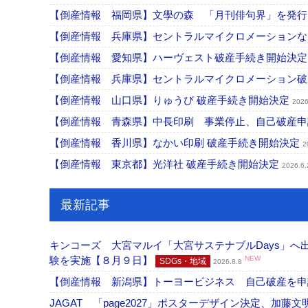
【倒産情報 福岡県】文學の森 「月刊俳句界」を発
【倒産情報 兵庫県】セントラルマイクロメーション
【倒産情報 愛知県】ハーヴェスト破産手続き開始決
【倒産情報 兵庫県】セントラルマイクロメーション
【倒産情報 山口県】りゅうび 破産手続き開始決定
2026
【倒産情報 青森県】中長印刷 事業停止、自己破産
【倒産情報 香川県】なかい印刷 破産手続き開始決定
2
【倒産情報 東京都】光洋社 破産手続き開始決定
2026.6.
最新記事
キンコーズ 大宮マルイ「大宮サステナブルDays」
験を実施【８月９日】
NEW
SDGs・地域
2026.8.8
【倒産情報 新潟県】トーヨービジネス 自己破産を
JAGAT 「page2027」ポスターデザイン決定、