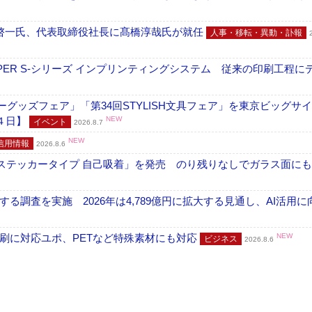
啓一氏、代表取締役社長に髙橋淳哉氏が就任
人事・移転・異動・訃報
PER S-シリーズ インプリンティングシステム 従来の印刷工程に
グッズフェア」「第34回STYLISH文具フェア」を東京ビッグサ
４日】
NEW
イベント
2026.8.7
NEW
信用情報
2026.8.6
フ ステッカータイプ 自己吸着」を発売 のり残りなしでガラス面に
調査を実施 2026年は4,789億円に拡大する見通し、AI活用に
刷に対応ユポ、PETなど特殊素材にも対応
NEW
ビジネス
2026.8.6