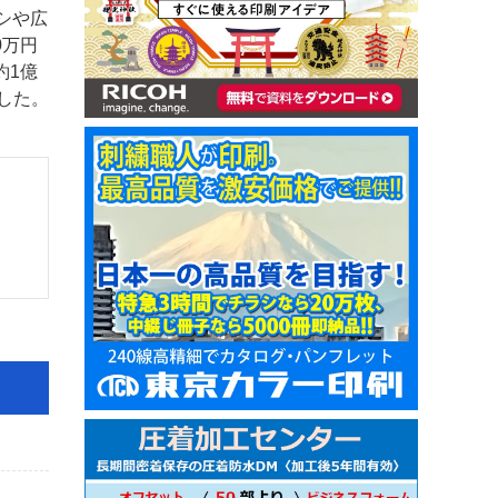
シや広
0万円
約1億
した。