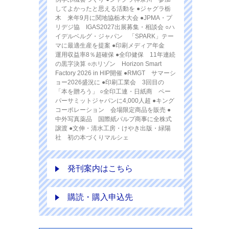
してよかったと思える活動を ●ジャグラ栃
木 来年9月に関地協栃木大会 ●JPMA・プ
リデジ協 IGAS2027出展募集・相談会 ○ハ
イデルベルグ・ジャパン 「SPARK」テー
マに最適生産を提案 ●印刷メディア年金
運用収益率8％超確保 ●全印健保 11年連続
の黒字決算 ○ホリゾン Horizon Smart
Factory 2026 in HIP開催 ●RMGT サマーシ
ョー2026盛況に ●印刷工業会 3回目の
「本を贈ろう」 ○全印工連・日紙商 ペー
パーサミットジャパンに4,000人超 ●キング
コーポレーション 会場限定商品を販売 ●
中外写真薬品 国際紙パルプ商事に全株式
譲渡 ●文伸・清水工房・けやき出版・緑陽
社 初の本づくりマルシェ
発刊案内はこちら
購読・購入申込先