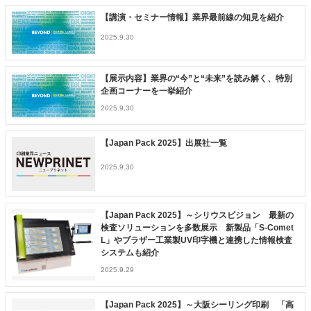
特集・デジタル印刷 ～ 新成長軌道を描く
【講演・セミナー情報】業界最前線の知見を紹介
案内
2025.9.30
発刊案内
JFPI印刷用語集
印刷機材年鑑
【展示内容】業界の“今”と“未来”を読み解く、特別
運営
企画コーナーを一挙紹介
会社案内
購読・購入申し込み
サイトポリシー
2025.9.30
お問い合わせ
【Japan Pack 2025】出展社一覧
2025.9.30
【Japan Pack 2025】～シリウスビジョン 最新の
検査ソリューションを多数展示 新製品「S-Comet
L」やブラザー工業製UV印字機と連携した情報検査
システムも紹介
2025.9.29
【Japan Pack 2025】～大阪シーリング印刷 「高