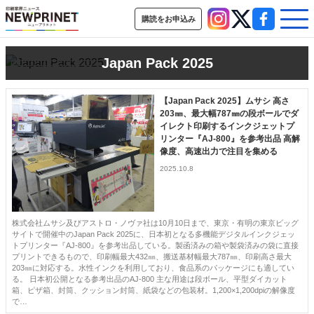
購読をお申込み
Japan Pack 2025
インデックス
【Japan Pack 2025】ムサシ 高さ
TOP
新着記事
特集記事
動画コンテンツ
203㎜、最大幅787㎜の段ボールでダ
インタビュー
コレクション
イレクト印刷するインクジェットプ
リンター『AJ-800』を参考出品 高解
カテゴリー一覧
像度、高速出力で注目を集める
2025.10.8
新商品
新製品
ＡＩ・デジタル
デジタル印刷
印刷通販
SDGs・地域
ポストプレス
ビジネス
イベント
信用情報
業界
市場・統計
人事・移転・異動・訃報
株式会社ムサシ及びアストロ・ノヴァ社は10月10日まで、東京・有明の東京ビッグ
サイトで開催中のJapan Pack 2025に、日本初となる多機能デジタルインクジェッ
特集記事カテゴリー一覧
トプリンター『AJ-800』を参考出品している。製函済みの箱や製袋済みの袋に直接
プリントできるもので、印刷幅最大432㎜、搬送基材幅最大787㎜、印刷高さ最大
2022 見える化・MIS特集
203㎜に対応する。水性インクを利用しており、食品系のパッケージにも適してい
る。 日本初公開となる参考出品のAJ-800 主な用途は段ボール、平型ダイカット
特集・デジタル印刷 アイデアで勝負！ ～多様なビジネス・多彩な商材～
箱、ピザ箱、封筒、クッション封筒、紙袋などの包装材。1,200×1,200dpiの解像度
で…
JAPAN PACK 2023 特集
中古印刷機・製本機特集
2022 検査・校正特集