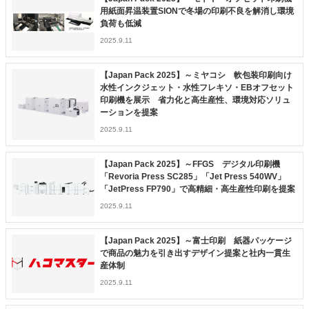
用紙面昇温装置SIONで冬場の印刷不良を解消し環境
負荷も低減
2025.9.11
【Japan Pack 2025】～ミヤコシ 軟包装印刷向け
水性インクジェット・水性フレキソ・EBオフセット
印刷機を展示 省力化と高生産性、環境対応ソリュ
ーションを提案
2025.9.11
【Japan Pack 2025】～FFGS デジタル印刷機
「Revoria Press SC285」「Jet Press 540WV」
「JetPress FP790」で高精細・高生産性印刷を提案
2025.9.11
【Japan Pack 2025】～富士印刷 紙器パッケージ
で商品の魅力を引き出すデザイン提案と社内一貫生
産体制
2025.9.11