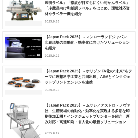
透明ラベル」「指紋が目立ちにくい封かんラベル」
「冷蔵品向け和紙調ラベル」をはじめ、環境対応資
材やラベラー機を紹介
2025.9.29
【Japan Pack 2025】～マンローランドジャパン
印刷現場の自動化・効率化に向けたソリューション
を紹介
2025.9.22
【Japan Pack 2025】～ホリゾン FA化の“未来”をテ
ーマに理想科学工業と共同出展、AGVとインクジェ
ットプリントエンジンを連携
2025.9.22
【Japan Pack 2025】～ムサシ／アストロ・ノヴァ
社 生産現場の自動化・効率化を実現する多彩な印
刷後加工機とインクジェットプリンターを紹介 厚
み対応・高速印刷・省人化の最新ソリューション
2025.9.19