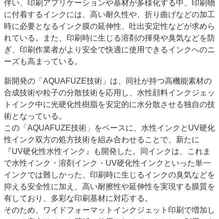
伴い、印刷アプリケーションや基材が多様化する中、印刷物
に付着するインクには、高い耐久性や、折り曲げなどの加工
時に必要となるインク膜の延伸性、吐出安定性などが求めら
れている。また、印刷時に生じる溶剤の揮発や臭気などを防
ぎ、印刷作業者がより安全で快適に使用できるインクへのニ
ーズも高まっている。
新開発の「AQUAFUZE技術」は、同社が持つ高機能素材の
合成技術や粒子の分散技術を応用し、水性顔料インクジェッ
トインク中に光硬化性樹脂を安定的に水分散させる独自の技
術となっている。
この「AQUAFUZE技術」をベースに、水性インクとUV硬化
性インク双方の処方技術を組み合わせることで、新たに
『UV硬化性水性インク』も開発した。同インクは、これま
で水性インク・溶剤インク・UV硬化性インクといった単一
インクでは難しかった、印刷時に生じるインクの臭気などを
抑える安全性に加え、高い耐擦性や延伸性を実現する膜質を
有しており、多彩な印刷基材に対応する。
そのため、ワイドフォーマットインクジェット印刷で増加し