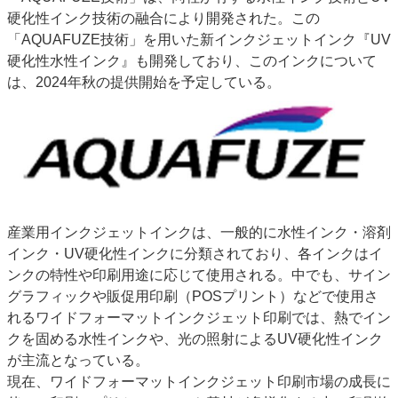
硬化性インク技術の融合により開発された。この
特集・デジタル印刷 アイデアで勝負！ ～多様なビジネス・多彩な商材～
「AQUAFUZE技術」を用いた新インクジェットインク『UV
JAPAN PACK 2023 特集
中古印刷機・製本機特集
2022 検査・校正特集
硬化性水性インク』も開発しており、このインクについて
特集・デジタル印刷 ～ 新成長軌道を描く
は、2024年秋の提供開始を予定している。
案内
発刊案内
JFPI印刷用語集
印刷機材年鑑
運営
会社案内
購読・購入申し込み
サイトポリシー
お問い合わせ
産業用インクジェットインクは、一般的に水性インク・溶剤
インク・UV硬化性インクに分類されており、各インクはイ
ンクの特性や印刷用途に応じて使用される。中でも、サイン
グラフィックや販促用印刷（POSプリント）などで使用さ
れるワイドフォーマットインクジェット印刷では、熱でイン
クを固める水性インクや、光の照射によるUV硬化性インク
が主流となっている。
現在、ワイドフォーマットインクジェット印刷市場の成長に