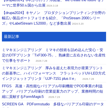
ーマに世界50ヵ国から出展
2024.3.18
【drupa2024】キヤノン プロダクションプリンティング分野の
幅広い製品ポートフォリオを紹介、「ProStream 2000シリー
ズ」やLabelStream LS2000」など多数出展
2024.5.20
最新記事
ミマキエンジニアリング ミマキの技術を詰め込んだ安心・安
定のDTFプリンタ「TxF300-75」、熟練度に左右されない生産性
で仕事をサポート
2026.7.28
ミマキエンジニアリング 厚みを超えた表現力が産業プリント
の新基準に。ハイパフォーマンス フラットベッドUV-LED方式
インクジェットプリンタ「UJF-7151 plusⅡe」
2026.7.28
FFGS 高速・高性能なバリアブル印刷機能でPOD事業の利益
アップ バリアブル印刷の営業提案力のアップ、業務時間の短
縮に貢献するFormMagic5
2026.7.23
SCREEN GA PDFormstudio 多様なバリアブル印刷のデータ