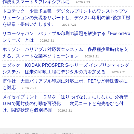
作成をスマート＆フレキシブルに
2026.7.23
トヨテック 少量多品種・デジタルプリントのワンストップソ
リューションの実現をサポートし、デジタル印刷の前･後加工機
を提案・提供いたします。
2026.7.21
リコージャパン バリアブル印刷の課題を解決する「FusionPro
シリーズ」とは
2026.7.21
ホリゾン バリアブル対応製本システム 多品種少量時代を支
える、スマートな製本ソリューション
2026.7.21
コダック KODAK PROSPER S-シリーズ インプリンティング
システム 従来の印刷工程にデジタルの力を加える
2026.7.21
博伸社 大量バリアブル印刷に対応ユポ、PETなど特殊素材に
も対応
2026.7.21
メイセイプリント ＤＭを「送りっぱなし」にしない。分析型
ＤＭで開封後の行動を可視化 二次元コードと宛先をひも付
け、閲覧状況を個別把握
2026.7.21