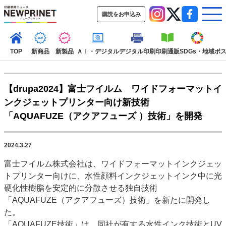
購読をお申込み
TOP
新商品
新製品
ＡＩ・デジタル
デジタル印刷
印刷通販
SDGs・地域
ポ
【drupa2024】富士フイルム ワイドフォーマットイ
インデックス
ンクジェットプリンター向け新技術
TOP
新着記事
特集記事
動画コンテンツ
「AQUAFUZE（アクアフューズ ）技術」を開発
インタビュー
コレクション
カテゴリー一覧
2024.3.27
新商品
新製品
ＡＩ・デジタル
デジタル印刷
印刷通販
富士フイルム株式会社は、ワイドフォーマットインクジェッ
SDGs・地域
ポストプレス
ビジネス
イベント
信用情報
業界
トプリンター向けに、水性顔料インクジェットインク中に光
市場・統計
人事・移転・異動・訃報
硬化性樹脂を安定的に分散させる独自技術
「AQUAFUZE（アクアフューズ）技術」を新たに開発し
特集記事カテゴリー一覧
た。
2022 見える化・MIS特集
「AQUAFUZE技術」は、同社が有する水性インク技術とUV