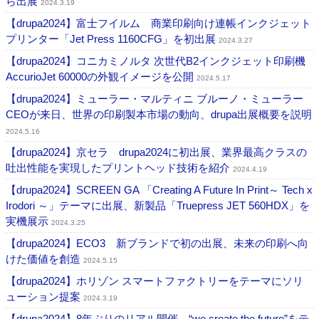
ら出展
2024.3.19
【drupa2024】富士フイルム 商業印刷向け連帳インクジェット
プリンター「Jet Press 1160CFG」を初出展
2024.3.27
【drupa2024】コニカミノルタ 次世代B2インクジェット印刷機
AccurioJet 60000の外観イメージを公開
2024.5.17
【drupa2024】ミューラー・マルティニ ブルーノ・ミューラー
CEOが来日、世界の印刷製本市場の動向、drupa出展概要を説明
2024.5.16
【drupa2024】京セラ drupa2024に初出展、業界最高クラスの
吐出性能を実現したプリントヘッド技術を紹介
2024.4.19
【drupa2024】SCREEN GA 「Creating A Future In Print～ Tech x
Irodori ～」テーマに出展、新製品「Truepress JET 560HDX」を
実機展示
2024.3.25
【drupa2024】ECO3 新ブランドで初の出展、未来の印刷へ向
けた価値を創造
2024.5.15
【drupa2024】ホリゾン スマートファクトリーをテーマにソリ
ューション提案
2024.3.19
【drupa2024】8年ぶりのリアル開催、“we create the future”をテ