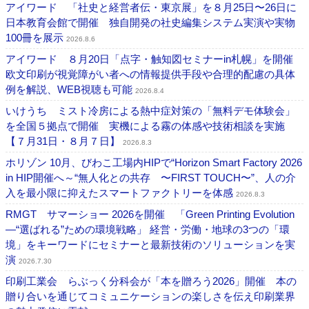
アイワード 「社史と経営者伝・東京展」を８月25日〜26日に
日本教育会館で開催 独自開発の社史編集システム実演や実物
100冊を展示
2026.8.6
アイワード ８月20日「点字・触知図セミナーin札幌」を開催
欧文印刷が視覚障がい者への情報提供手段や合理的配慮の具体
例を解説、WEB視聴も可能
2026.8.4
いけうち ミスト冷房による熱中症対策の「無料デモ体験会」
を全国５拠点で開催 実機による霧の体感や技術相談を実施
【７月31日・８月７日】
2026.8.3
ホリゾン 10月、びわこ工場内HIPで“Horizon Smart Factory 2026
in HIP開催へ～“無人化との共存 〜FIRST TOUCH〜”、人の介
入を最小限に抑えたスマートファクトリーを体感
2026.8.3
RMGT サマーショー 2026を開催 「Green Printing Evolution
―“選ばれる”ための環境戦略」 経営・労働・地球の3つの「環
境」をキーワードにセミナーと最新技術のソリューションを実
演
2026.7.30
印刷工業会 らぶっく分科会が「本を贈ろう2026」開催 本の
贈り合いを通じてコミュニケーションの楽しさを伝え印刷業界