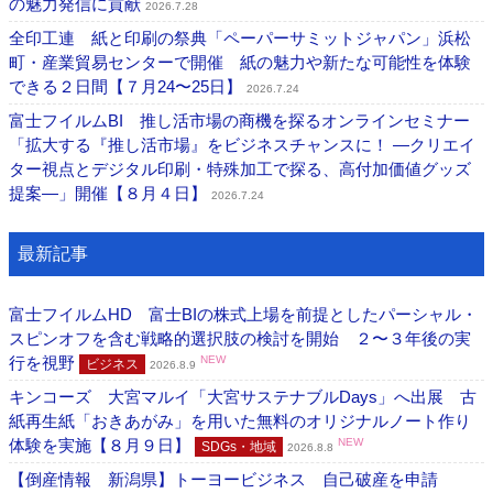
の魅力発信に貢献
2026.7.28
全印工連 紙と印刷の祭典「ペーパーサミットジャパン」浜松
町・産業貿易センターで開催 紙の魅力や新たな可能性を体験
できる２日間【７月24〜25日】
2026.7.24
富士フイルムBI 推し活市場の商機を探るオンラインセミナー
「拡大する『推し活市場』をビジネスチャンスに！ ―クリエイ
ター視点とデジタル印刷・特殊加工で探る、高付加価値グッズ
提案―」開催【８月４日】
2026.7.24
最新記事
富士フイルムHD 富士BIの株式上場を前提としたパーシャル・
スピンオフを含む戦略的選択肢の検討を開始 ２〜３年後の実
行を視野
NEW
ビジネス
2026.8.9
キンコーズ 大宮マルイ「大宮サステナブルDays」へ出展 古
紙再生紙「おきあがみ」を用いた無料のオリジナルノート作り
体験を実施【８月９日】
NEW
SDGs・地域
2026.8.8
【倒産情報 新潟県】トーヨービジネス 自己破産を申請