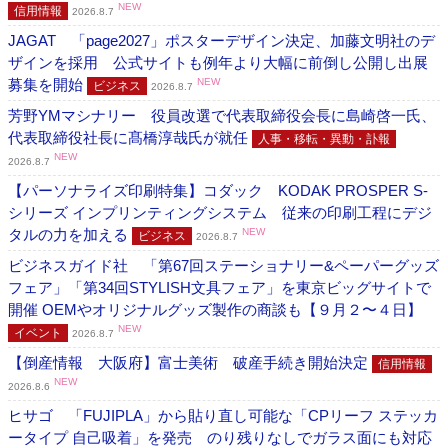
NEW
信用情報
2026.8.7
JAGAT 「page2027」ポスターデザイン決定、加藤文明社のデ
ザインを採用 公式サイトも例年より大幅に前倒し公開し出展
募集を開始
NEW
ビジネス
2026.8.7
芳野YMマシナリー 役員改選で代表取締役会長に島崎啓一氏、
代表取締役社長に髙橋淳哉氏が就任
人事・移転・異動・訃報
NEW
2026.8.7
【パーソナライズ印刷特集】コダック KODAK PROSPER S-
シリーズ インプリンティングシステム 従来の印刷工程にデジ
タルの力を加える
NEW
ビジネス
2026.8.7
ビジネスガイド社 「第67回ステーショナリー&ペーパーグッズ
フェア」「第34回STYLISH文具フェア」を東京ビッグサイトで
開催 OEMやオリジナルグッズ製作の商談も【９月２〜４日】
NEW
イベント
2026.8.7
【倒産情報 大阪府】富士美術 破産手続き開始決定
信用情報
NEW
2026.8.6
ヒサゴ 「FUJIPLA」から貼り直し可能な「CPリーフ ステッカ
ータイプ 自己吸着」を発売 のり残りなしでガラス面にも対応