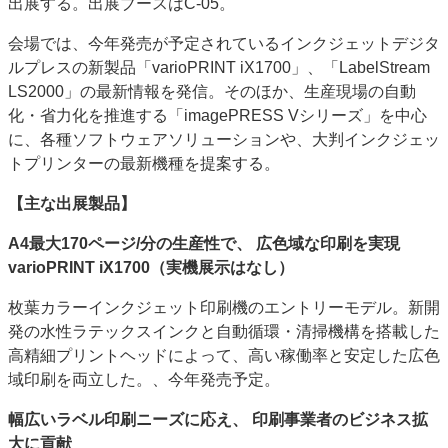
出展する。出展ブースはC-05。
特集・デジタル印刷 アイデアで勝負！ ～多様なビジネス・多彩な商材～
会場では、今年発売が予定されているインクジェットデジタ
JAPAN PACK 2023 特集
中古印刷機・製本機特集
2022 検査・校正特集
ルプレスの新製品「varioPRINT iX1700」、「LabelStream
特集・デジタル印刷 ～ 新成長軌道を描く
LS2000」の最新情報を発信。そのほか、生産現場の自動
化・省力化を推進する「imagePRESS Vシリーズ」を中心
案内
に、各種ソフトウェアソリューションや、大判インクジェッ
発刊案内
JFPI印刷用語集
印刷機材年鑑
トプリンターの最新機種を提案する。
運営
【主な出展製品】
会社案内
購読・購入申し込み
サイトポリシー
お問い合わせ
A4最大170ページ/分の生産性で、 広色域な印刷を実現
varioPRINT iX1700（実機展示はなし）
枚葉カラーインクジェット印刷機のエントリーモデル。新開
発の水性ラテックスインクと自動循環・清掃機構を搭載した
高精細プリントヘッドによって、高い稼働率と安定した広色
域印刷を両立した。、今年発売予定。
幅広いラベル印刷ニーズに応え、 印刷事業者のビジネス拡
大に貢献