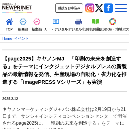
購読をお申込み
TOP
新商品
新製品
ＡＩ・デジタル
デジタル印刷
印刷通販
SDGs・地域
ポ
Home
–
イベント
インデックス
【page2025】キヤノンMJ 「印刷の未来を創造す
TOP
新着記事
特集記事
動画コンテンツ
る」をテーマにインクジェットデジタルプレスの新製
インタビュー
コレクション
品の最新情報を発信、生産現場の自動化・省力化を推
カテゴリー一覧
進する「imagePRESS Vシリーズ」も実演
新商品
新製品
ＡＩ・デジタル
デジタル印刷
印刷通販
SDGs・地域
ポストプレス
ビジネス
イベント
信用情報
業界
2025.2.12
市場・統計
人事・移転・異動・訃報
キヤノンマーケティングジャパン株式会社は2月19日から21
日まで、サンシャインシティコンベンションセンターで開催
特集記事カテゴリー一覧
されるpage2025に、「印刷の未来を創造する」をテーマに
2022 見える化・MIS特集