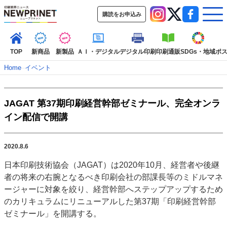
購読をお申込み
TOP
新商品
新製品
ＡＩ・デジタル
デジタル印刷
印刷通販
SDGs・地域
ポ
Home
–
イベント
インデックス
JAGAT 第37期印刷経営幹部ゼミナール、完全オンラ
TOP
新着記事
特集記事
動画コンテンツ
イン配信で開講
インタビュー
コレクション
カテゴリー一覧
2020.8.6
新商品
新製品
ＡＩ・デジタル
デジタル印刷
印刷通販
日本印刷技術協会（JAGAT）は2020年10月、経営者や後継
SDGs・地域
ポストプレス
ビジネス
イベント
信用情報
業界
者の将来の右腕となるべき印刷会社の部課長等のミドルマネ
市場・統計
人事・移転・異動・訃報
ージャーに対象を絞り、経営幹部へステップアップするため
のカリキュラムにリニューアルした第37期「印刷経営幹部
特集記事カテゴリー一覧
ゼミナール」を開講する。
2022 見える化・MIS特集