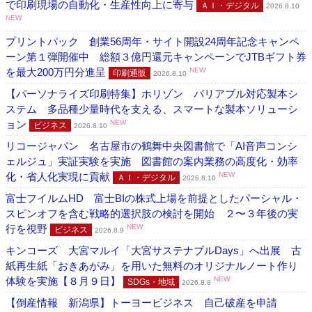
で印刷現場の自動化・生産性向上に寄与
ＡＩ・デジタル
2026.8.10
NEW
プリントパック 創業56周年・サイト開設24周年記念キャンペ
ーン第１弾開催中 総額３億円還元キャンペーンでJTBギフト券
を最大200万円分進呈
NEW
印刷通販
2026.8.10
【パーソナライズ印刷特集】ホリゾン バリアブル対応製本シ
ステム 多品種少量時代を支える、スマートな製本ソリューシ
ョン
NEW
ビジネス
2026.8.10
リコージャパン 名古屋市の鶴舞中央図書館で「AI音声コンシ
ェルジュ」実証実験を実施 図書館の案内業務の高度化・効率
化・省人化実現に貢献
NEW
ＡＩ・デジタル
2026.8.10
富士フイルムHD 富士BIの株式上場を前提としたパーシャル・
スピンオフを含む戦略的選択肢の検討を開始 ２〜３年後の実
行を視野
NEW
ビジネス
2026.8.9
キンコーズ 大宮マルイ「大宮サステナブルDays」へ出展 古
紙再生紙「おきあがみ」を用いた無料のオリジナルノート作り
体験を実施【８月９日】
NEW
SDGs・地域
2026.8.8
【倒産情報 新潟県】トーヨービジネス 自己破産を申請