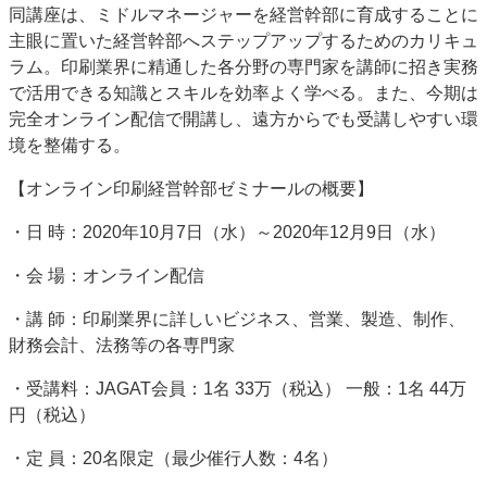
同講座は、ミドルマネージャーを経営幹部に育成することに
特集・デジタル印刷 アイデアで勝負！ ～多様なビジネス・多彩な商材～
主眼に置いた経営幹部へステップアップするためのカリキュ
JAPAN PACK 2023 特集
中古印刷機・製本機特集
2022 検査・校正特集
ラム。印刷業界に精通した各分野の専門家を講師に招き実務
特集・デジタル印刷 ～ 新成長軌道を描く
で活用できる知識とスキルを効率よく学べる。また、今期は
完全オンライン配信で開講し、遠方からでも受講しやすい環
案内
境を整備する。
発刊案内
JFPI印刷用語集
印刷機材年鑑
【オンライン印刷経営幹部ゼミナールの概要】
運営
・日 時：2020年10月7日（水）～2020年12月9日（水）
会社案内
購読・購入申し込み
サイトポリシー
お問い合わせ
・会 場：オンライン配信
・講 師：印刷業界に詳しいビジネス、営業、製造、制作、
財務会計、法務等の各専門家
・受講料：JAGAT会員：1名 33万（税込） 一般：1名 44万
円（税込）
・定 員：20名限定（最少催行人数：4名）