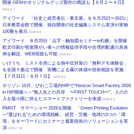
開催 OEMやオリジナルグッズ製作の商談も【９月２〜４日】
2026.8.7
アイワード 「社史と経営者伝・東京展」を８月25日〜26日に
日本教育会館で開催 独自開発の社史編集システム実演や実物
100冊を展示
2026.8.6
アイワード ８月20日「点字・触知図セミナーin札幌」を開催
欧文印刷が視覚障がい者への情報提供手段や合理的配慮の具体
例を解説、WEB視聴も可能
2026.8.4
いけうち ミスト冷房による熱中症対策の「無料デモ体験会」
を全国５拠点で開催 実機による霧の体感や技術相談を実施
【７月31日・８月７日】
2026.8.3
ホリゾン 10月、びわこ工場内HIPで“Horizon Smart Factory 2026
in HIP開催へ～“無人化との共存 〜FIRST TOUCH〜”、人の介
入を最小限に抑えたスマートファクトリーを体感
2026.8.3
RMGT サマーショー 2026を開催 「Green Printing Evolution
―“選ばれる”ための環境戦略」 経営・労働・地球の3つの「環
境」をキーワードにセミナーと最新技術のソリューションを実
演
2026.7.30