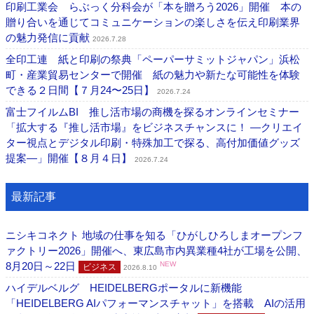
印刷工業会 らぶっく分科会が「本を贈ろう2026」開催 本の
贈り合いを通じてコミュニケーションの楽しさを伝え印刷業界
の魅力発信に貢献
2026.7.28
全印工連 紙と印刷の祭典「ペーパーサミットジャパン」浜松
町・産業貿易センターで開催 紙の魅力や新たな可能性を体験
できる２日間【７月24〜25日】
2026.7.24
富士フイルムBI 推し活市場の商機を探るオンラインセミナー
「拡大する『推し活市場』をビジネスチャンスに！ ―クリエイ
ター視点とデジタル印刷・特殊加工で探る、高付加価値グッズ
提案―」開催【８月４日】
2026.7.24
最新記事
ニシキコネクト 地域の仕事を知る「ひがしひろしまオープンフ
ァクトリー2026」開催へ、東広島市内異業種4社が工場を公開、
8月20日～22日
NEW
ビジネス
2026.8.10
ハイデルベルグ HEIDELBERGポータルに新機能
「HEIDELBERG AIパフォーマンスチャット」を搭載 AIの活用