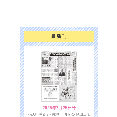
を７
面の
対応
最新刊
2026年7月25日号
○公取・中企庁・特許庁 知財取引の適正化