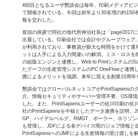
4回目となるユーザ懇談会は毎年、印刷メディアビジネ
案内
て開催されている。今回は前年より30名増の約150名が出
報を交わした。
発刊案内
JFPI印刷用語集
印刷機材年鑑
冒頭の挨拶で同社の地代所伸治社長は「page2017
運営
出展している。印刷会社では会計やグループウェア
が利用されており、事務員が膨大な時間をかけて運
会社案内
購読・購入申し込み
サイトポリシ
ットは人手による入力間違いの解消。ミス・ロスを
の組版エンジンと連携し、Web to Printシステムの
たグーフの生産管理システムのPC OneFlowと
携によるメリットを強調。来年に迎える創業10周
懇談会ではグローバルネットコアがPrintSapien
介。情報セキュリティやサーバー管理不要、OS環
した。また、PrintSapiensユーザーの佐川印刷
社のPrintSapiensを中核としたデータ連携を説明。JS
GP、ハイデルベルグ、RMGT、ポーラー、ホリゾ
も登壇し、JDFによる各デバイス間のジョブ情報と
PrintSapiensへのJMFによる生産情報の受け渡し