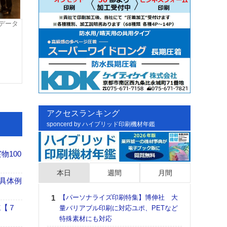
のデータ
アクセスランキング
sponcerd by ハイブリッド印刷機材年鑑
100
本日
週間
月間
具体例
【パーソナライズ印刷特集】博伸社 大
日印
施【７
量バリアブル印刷に対応ユポ、PETなど
た個
特殊素材にも対応
彰」