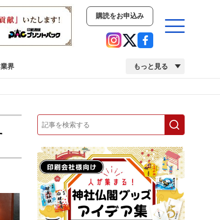
購読をお申込み
業界
もっと見る
新商品
イベント
市場・統計
人事・移転・異動・訃報
す
業界
市場・統計
人事・移転・異動・訃報
中古印刷機・製本機特集
2022 検査・校正特集