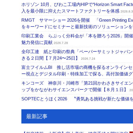
ホリゾン 10月、びわこ工場内HIPで“Horizon Smart Fa
入を最小限に抑えたスマートファクトリーを体感
2026.8.3
RMGT サマーショー 2026を開催 「Green Printi
をキーワードにセミナーと最新技術のソリューション
印刷工業会 らぶっく分科会が「本を贈ろう2026」
魅力発信に貢献
2026.7.28
全印工連 紙と印刷の祭典「ペーパーサミットジャパン
きる２日間【７月24〜25日】
2026.7.24
富士フイルムBI 推し活市場の商機を探るオンライン
ー視点とデジタル印刷・特殊加工で探る、高付加価値
キンコーズ 神奈川・川崎市「第21回かわさきサイエ
ップをかながわサイエンスパークで開催【８月１日】
20
SOPTECとうほく2026 〝勇気ある挑戦が新たな価
最新記事