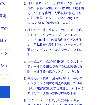
る
、人の介
【KSI視察レポート】韓国・ソウル京畿
道の出版都市坡州(パジュ)に本社工場を構
DNP
えるKSI社を訪問 人手不足に悩む日本
上の
「環境」
の印刷業界へヒント、Chae Jong Jun
意識
CEO が語る「集中制御・省人化」
時代
る組
業界の
理想科学工業 小ロットのパッケージ印
刷向けインクジェットプリントエンジ
KO
ン 『Integlide』の横方向タイプ２機種
体製
体験で
を７月31日から受注開始、パッケージ側
【パ
面のオンデマンドフルカラープリントに
ルタ
エイタ
対応
「Va
山中紙工所 紙製小判抜袋「プラストッ
リュー
クショ
テ」本格製造開始で脱プラ社会実現に貢
ライ
献 原油価格高騰のリスクヘッジにも
DM
矢野経済研究所 国内デジタルマーケテ
【パ
26.7.24
ィング市場に関する調査を実施 2026年
量バ
は4,789億円に拡大する見通し、AI活用に
特殊
向けたデータ整備需要が成長を牽引
【ペ
アイワード 「社史と経営者伝・東京
ト】