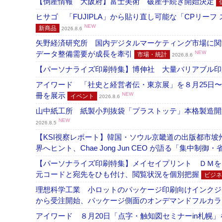
【倒産情報 大阪府】富士美術 破産手続き開始決定
ヒサゴ 「FUJIPLA」から貼り直し可能な「CPリー
NEW
新商品
2026.8.6
矢野経済研究所 国内デジタルマーケティング市場に関する
データ整備需要が成長を牽引
NEW
市場・統計
2026.8.6
【パーソナライズ印刷特集】博伸社 大量バリアブル印
アイワード 「社史と経営者伝・東京展」を８月25日〜
冊を展示
NEW
イベント
2026.8.6
山中紙工所 紙製小判抜袋「プラストッテ」本格製造
NEW
2026.8.5
【KSI視察レポート】韓国・ソウル京畿道の出版都市坡
界へヒント、Chae Jong Jun CEO が語る「集中制御
【パーソナライズ印刷特集】メイセイプリント ＤＭを
元コードと宛先をひも付け、閲覧状況を個別把握
ビジネ
理想科学工業 小ロットのパッケージ印刷向けインクジェッ
から受注開始、パッケージ側面のオンデマンドフルカ
アイワード ８月20日「点字・触知図セミナーin札幌