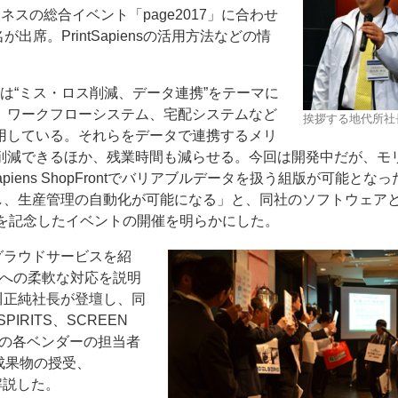
スの総合イベント「page2017」に合わせ
席。PrintSapiensの活用方法などの情
には“ミス・ロス削減、データ連携”をテーマに
、ワークフローシステム、宅配システムなど
挨拶する地代所社
用している。それらをデータで連携するメリ
ー
お問い合わせ
削減できるほか、残業時間も減らせる。今回は開発中だが、モ
Sapiens ShopFrontでバリアブルデータを扱う組版が可能とな
連携し、生産管理の自動化が可能になる」と、同社のソフトウェア
年を記念したイベントの開催を明らかにした。
sのグラウドサービスを紹
境への柔軟な対応を説明
の佐川正純社長が登壇し、同
PIRITS、SCREEN
ンの各ベンダーの担当者
成果物の授受、
を解説した。