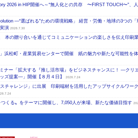
ctory 2026 in HIP開催へ～“無人化との共存 〜FIRST TOUCH〜”
ng Evolution ―“選ばれる”ための環境戦略」 経営・労働・地球の3つの
を実演
2026.7.30
開催 本の贈り合いを通じてコミュニケーションの楽しさを伝え印刷
」浜松町・産業貿易センターで開催 紙の魅力や新たな可能性を
セミナー「拡大する『推し活市場』をビジネスチャンスに！ ―クリ
グッズ提案―」開催【８月４日】
2026.7.24
ンスチャレンジ」に出展 印刷端材を活用したアップサイクルワー
26.7.24
値をつくる〟をテーマに開催し、7,050人が来場、新たな価値目指す
20
NEW