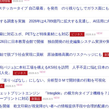
信用情報
2026.8.6
フ ステッカータイプ 自己吸着」を発売 のり残りなしでガラス面に
調査を実施 2026年は4,789億円に拡大する見通し、AI活用に
刷に対応ユポ、PETなど特殊素材にも対応
NEW
ビジネス
2026.8.6
26日に日本教育会館で開催 独自開発の社史編集システム実演や実物
開始で脱プラ社会実現に貢献 原油価格高騰のリスクヘッジにも
新
州(パジュ)に本社工場を構えるKSI社を訪問 人手不足に悩む日本
・省人化」
NEW
ビジネス
2026.8.5
「送りっぱなし」にしない。分析型ＤＭで開封後の行動を可視化
NEW
ス
2026.8.5
トプリントエンジン 『Integlide』の横方向タイプ２機種を７
ラープリントに対応
NEW
新製品
2026.8.5
」を開催 欧文印刷が視覚障がい者への情報提供手段や合理的配慮の