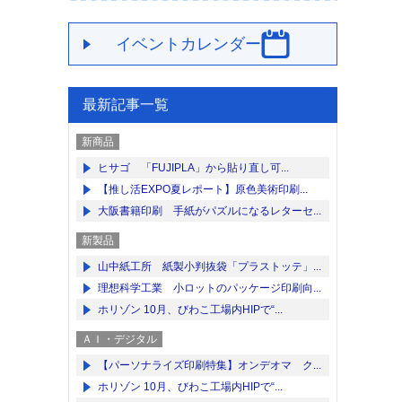
イベントカレンダー
最新記事一覧
新商品
ヒサゴ 「FUJIPLA」から貼り直し可...
【推し活EXPO夏レポート】原色美術印刷...
大阪書籍印刷 手紙がパズルになるレターセ...
新製品
山中紙工所 紙製小判抜袋「プラストッテ」...
理想科学工業 小ロットのパッケージ印刷向...
ホリゾン 10月、びわこ工場内HIPで“...
ＡＩ・デジタル
【パーソナライズ印刷特集】オンデオマ ク...
ホリゾン 10月、びわこ工場内HIPで“...