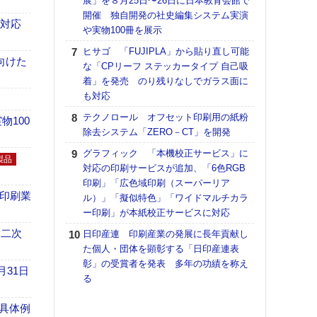
展」を８月25日〜26日に日本教育会館で
アで
開催 独自開発の社史編集システム実演
ホリゾ
も対応
や実物100冊を展示
で“Hor
ヒサゴ 「FUJIPLA」から貼り直し可能
催へ～
向けた
な「CPリーフ ステッカータイプ 自己吸
TO
着」を発売 のり残りなしでガラス面に
スマ
も対応
ラク
テクノロール オフセット印刷用の紙粉
戦略
100
除去システム「ZERO－CT」を開発
最適
の課
グラフィック 「本機校正サービス」に
製品
金融
対応の印刷サービスが追加、「6色RGB
ルホ
印刷」「広色域印刷（スーパーリア
の印刷業
ル）」「擬似特色」「ワイドマルチカラ
【K
ー印刷」が本紙校正サービスに対応
道の
える
 二次
日印産連 印刷産業の発展に長年貢献し
の印刷
た個人・団体を顕彰する「日印産連表
CE
彰」の受賞者を発表 多年の功績を称え
月31日
る
理想
刷向
具体例
ン 『