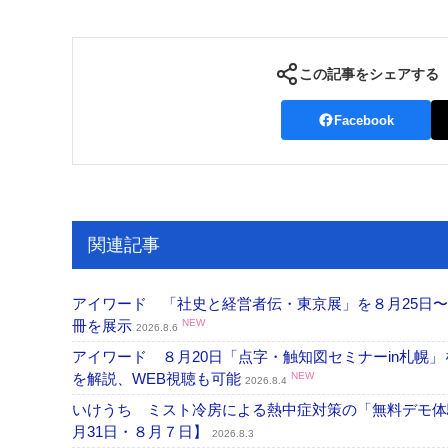
この記事をシェアする
Facebook
関連記事
アイワード 「社史と経営者伝・東京展」を８月25日〜
冊を展示
NEW
2026.8.6
アイワード ８月20日「点字・触知図セミナーin札幌
を解説、WEB視聴も可能
NEW
2026.8.4
いけうち ミスト冷房による熱中症対策の「無料デモ体
月31日・８月７日】
2026.8.3