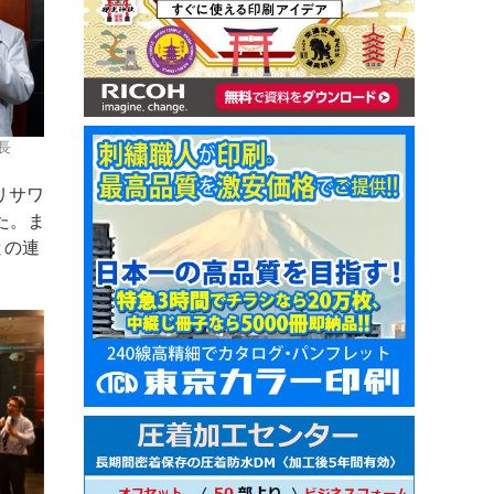
長
リサワ
った。ま
との連