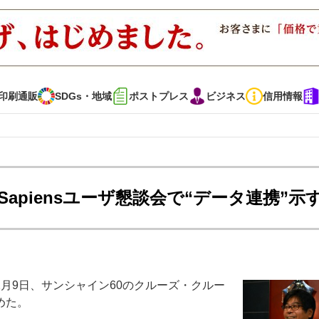
印刷通販
SDGs・地域
ポストプレス
ビジネス
信用情報
インタビュー
コレクション
intSapiensユーザ懇談会で“データ連携”示
通販
SDGs・地域
ポストプレス
ビジネス
イベント
信用情報
談会」が2月9日、サンシャイン60のクルーズ・クルー
で勝負！ ～多様なビジネス・多彩な商材～
JAPAN PACK 2023 特集
めた。