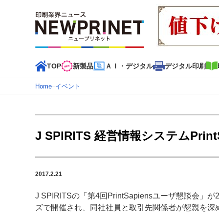
TOP
新製品
ＡＩ・デジタル
デジタル印刷
Home
–
イベント
インデックス
TOP
新着記事
特集記事
動画コンテンツ
J SPIRITS 経営情報システムPr
カテゴリー一覧
新商品
新製品
ＡＩ・デジタル
デジタル印刷
印刷
2017.2.21
特集記事カテゴリー一覧
J SPIRITSの「第4回PrintSapiensユーザ懇
2022 見える化・MIS特集
特集・デジタル印刷 アイデア
ズで開催され、同社社員と取引先関係者が懇親を深
特集・デジタル印刷 ～ 新成長軌道を描く