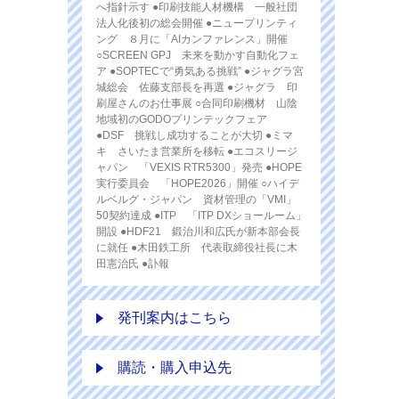
へ指針示す ●印刷技能人材機構 一般社団
法人化後初の総会開催 ●ニュープリンティ
ング ８月に「AIカンファレンス」開催
○SCREEN GPJ 未来を動かす自動化フェ
ア ●SOPTECで“勇気ある挑戦” ●ジャグラ宮
城総会 佐藤支部長を再選 ●ジャグラ 印
刷屋さんのお仕事展 ○合同印刷機材 山陰
地域初のGODOプリンテックフェア
●DSF 挑戦し成功することが大切 ●ミマ
キ さいたま営業所を移転 ●エコスリージ
ャパン 「VEXIS RTR5300」発売 ●HOPE
実行委員会 「HOPE2026」開催 ○ハイデ
ルベルグ・ジャパン 資材管理の「VMI」
50契約達成 ●ITP 「ITP DXショールーム」
開設 ●HDF21 鍛治川和広氏が新本部会長
に就任 ●木田鉄工所 代表取締役社長に木
田憲治氏 ●訃報
発刊案内はこちら
購読・購入申込先