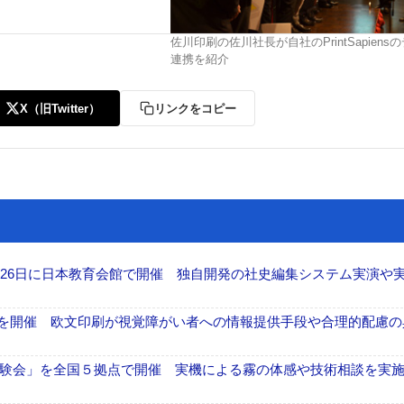
佐川印刷の佐川社長が自社のPrintSapiens
連携を紹介
X（旧Twitter）
リンクをコピー
26日に日本教育会館で開催 独自開発の社史編集システム実演や実物
」を開催 欧文印刷が視覚障がい者への情報提供手段や合理的配慮の
験会」を全国５拠点で開催 実機による霧の体感や技術相談を実