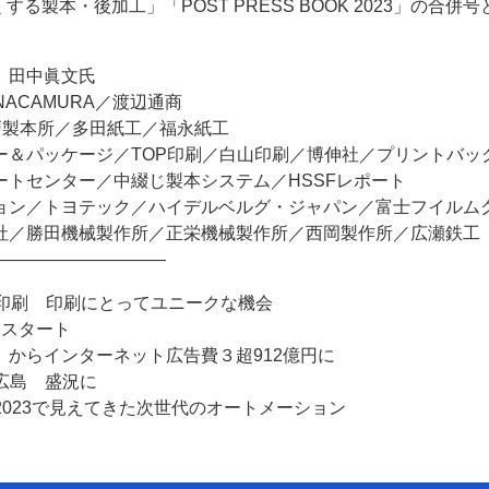
る製本・後加工」「POST PRESS BOOK 2023」の合併号
 田中眞文氏
ACAMURA／渡辺通商
戸製本所／多田紙工／福永紙工
ー＆パッケージ／TOP印刷／白山印刷／博伸社／プリントバッ
トセンター／中綴じ製本システム／HSSFレポート
ョン／トヨテック／ハイデルベルグ・ジャパン／富士フイルム
社／勝田機械製作所／正栄機械製作所／西岡製作所／広瀬鉄工
――――――――――
ラミック印刷 印刷にとってユニークな機会
日スタート
からインターネット広告費３超912億円に
n広島 盛況に
ndays2023で見えてきた次世代のオートメーション