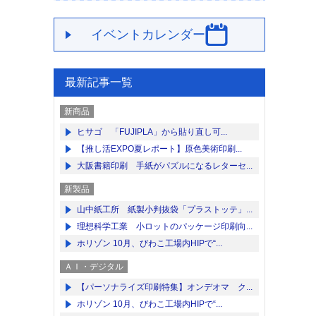
イベントカレンダー
最新記事一覧
新商品
ヒサゴ 「FUJIPLA」から貼り直し可...
【推し活EXPO夏レポート】原色美術印刷...
大阪書籍印刷 手紙がパズルになるレターセ...
新製品
山中紙工所 紙製小判抜袋「プラストッテ」...
理想科学工業 小ロットのパッケージ印刷向...
ホリゾン 10月、びわこ工場内HIPで“...
ＡＩ・デジタル
【パーソナライズ印刷特集】オンデオマ ク...
ホリゾン 10月、びわこ工場内HIPで“...