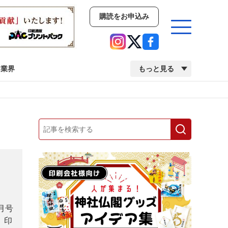
購読をお申込み
業界
もっと見る
新商品
イベント
市場・統計
人事・移転・異動・訃報
業界
市場・統計
人事・移転・異動・訃報
中古印刷機・製本機特集
2022 検査・校正特集
５月号
、印