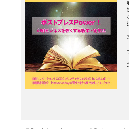
案内
発刊案内
JFPI印刷用語集
印刷機材年鑑
運営
会社案内
購読・購入申し込み
サイトポリシ