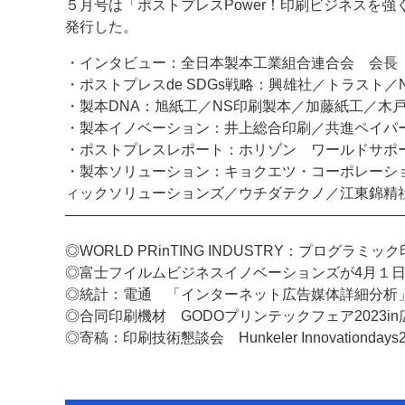
５月号は「ポストプレスPower！印刷ビジネスを強くす
発行した。
・インタビュー：全日本製本工業組合連合会 会長
・ポストプレスde SDGs戦略：興雄社／トラスト／N
・製本DNA：旭紙工／NS印刷製本／加藤紙工／木
・製本イノベーション：井上総合印刷／共進ペイパ
・ポストプレスレポート：ホリゾン ワールドサポー
・製本ソリューション：キョクエツ・コーポレーシ
ィックソリューションズ／ウチダテクノ／江東錦精
―――――――――――――――――――――――
◎WORLD PRinTING INDUSTRY：プログ
◎富士フイルムビジネスイノベーションズが4月１
◎統計：電通 「インターネット広告媒体詳細分析」
◎合同印刷機材 GODOプリンテックフェア2023i
◎寄稿：印刷技術懇談会 Hunkeler Innovatio