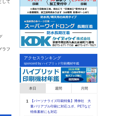
として
グ
グラフ
アクセスランキング
sponcerd by ハイブリッド印刷機材年鑑
本日
週間
月間
【パーソナライズ印刷特集】博伸社 大
日印
量バリアブル印刷に対応ユポ、PETなど
た個
特殊素材にも対応
彰」