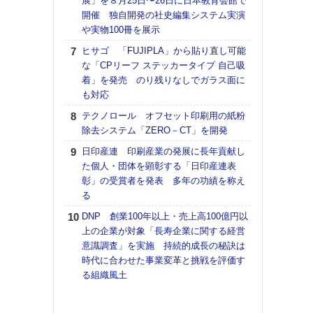
展」を８月25日〜26日に日本教育会館で
アで
開催 独自開発の社史編集システム実演
ホリゾ
や実物100冊を展示
で“Hor
ヒサゴ 「FUJIPLA」から貼り直し可能
催へ～
な「CPリーフ ステッカータイプ 自己吸
TO
着」を発売 のり残りなしでガラス面に
スマ
も対応
ラク
テクノロール オフセット印刷用の紙粉
戦略
除去システム「ZERO－CT」を開発
最適
の課
日印産連 印刷産業の発展に長年貢献し
金融
た個人・団体を顕彰する「日印産連表
ルホ
彰」の受賞者を発表 多年の功績を称え
る
【K
道の
DNP 創業100年以上・売上高100億円以
える
上の企業が対象「長寿企業に関する経営
の印刷
意識調査」を実施 持続的成長の秘訣は
CE
時代に合わせた事業変革と挑戦を評価す
る組織風土
理想
刷向
ン 『