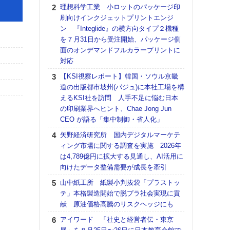
る
理想科学工業 小ロットのパッケージ印
刷向けインクジェットプリントエンジ
DNP
ン 『Integlide』の横方向タイプ２機種
上の
を７月31日から受注開始、パッケージ側
意識
面のオンデマンドフルカラープリントに
時代
対応
る組
【KSI視察レポート】韓国・ソウル京畿
KO
道の出版都市坡州(パジュ)に本社工場を構
体製
えるKSI社を訪問 人手不足に悩む日本
【パ
の印刷業界へヒント、Chae Jong Jun
量バ
CEO が語る「集中制御・省人化」
特殊
矢野経済研究所 国内デジタルマーケテ
【パ
ィング市場に関する調査を実施 2026年
ルタ
は4,789億円に拡大する見通し、AI活用に
「Va
向けたデータ整備需要が成長を牽引
リュー
山中紙工所 紙製小判抜袋「プラストッ
ライ
テ」本格製造開始で脱プラ社会実現に貢
DM
献 原油価格高騰のリスクヘッジにも
【ペ
アイワード 「社史と経営者伝・東京
ト】