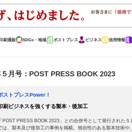
印刷通販
SDGs・地域
ポストプレス
ビジネス
信用情報
インタビュー
コレクション
号：POST PRESS BOOK 2023
通販
SDGs・地域
ポストプレス
ビジネス
イベント
信用情報
ポストプレスPower！
印刷ビジネスを強くする製本・後加工
で勝負！ ～多様なビジネス・多彩な商材～
JAPAN PACK 2023 特集
「POST PRESS BOOK 2023」との合併号として発行された
では、製本及び後加工の事例を掲載。独自性のある製本技術や