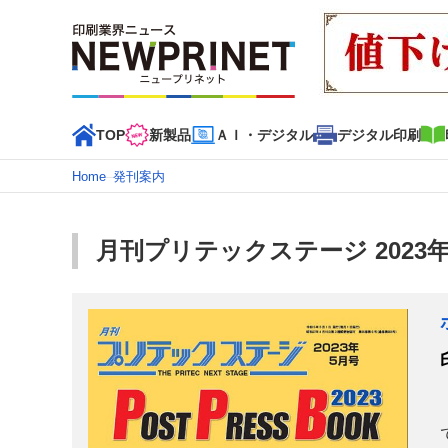
TOP
新製品
ＡＩ・デジタル
デジタル印刷
Home
–
発刊案内
インデックス
TOP
新着記事
特集記事
動画コンテンツ
月刊プリテックステージ 2023年５月
カテゴリー一覧
新商品
新製品
ＡＩ・デジタル
デジタル印刷
印刷
特集記事カテゴリー一覧
2022 見える化・MIS特集
特集・デジタル印刷 アイデア
特集・デジタル印刷 ～ 新成長軌道を描く