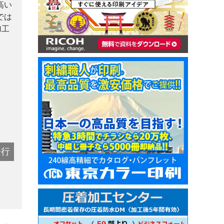
高い
では
加工
発行