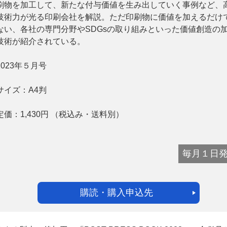
刷物を加工して、新たな付与価値を生み出していく事例など、
技術力が光る印刷会社を解説。ただ印刷物に価値を加えるだけ
ない、各社の専門分野やSDGsの取り組みといった価値創造の
技術が紹介されている。
2023年５月号
ー
お問い合わせ
サイズ：
A4判
定価：
1,430
円
（税込み・送料別）
毎月１日
購読・購入申込先