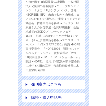
へ指針示す ●印刷技能人材機構 一般社団
法人化後初の総会開催 ●ニュープリンティ
ング ８月に「AIカンファレンス」開催
○SCREEN GPJ 未来を動かす自動化フェ
ア ●SOPTECで“勇気ある挑戦” ●ジャグラ宮
城総会 佐藤支部長を再選 ●ジャグラ 印
刷屋さんのお仕事展 ○合同印刷機材 山陰
地域初のGODOプリンテックフェア
●DSF 挑戦し成功することが大切 ●ミマ
キ さいたま営業所を移転 ●エコスリージ
ャパン 「VEXIS RTR5300」発売 ●HOPE
実行委員会 「HOPE2026」開催 ○ハイデ
ルベルグ・ジャパン 資材管理の「VMI」
50契約達成 ●ITP 「ITP DXショールーム」
開設 ●HDF21 鍛治川和広氏が新本部会長
に就任 ●木田鉄工所 代表取締役社長に木
田憲治氏 ●訃報
発刊案内はこちら
購読・購入申込先