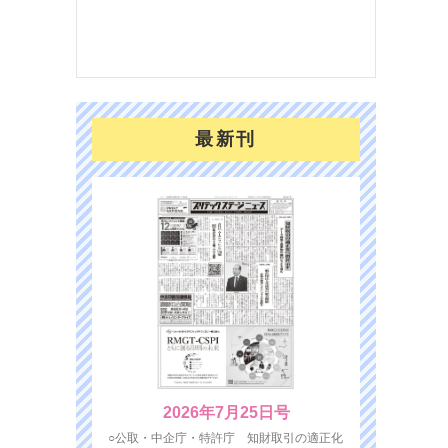
を７
面の
対応
最新刊
2026年7月25日号
○公取・中企庁・特許庁 知財取引の適正化