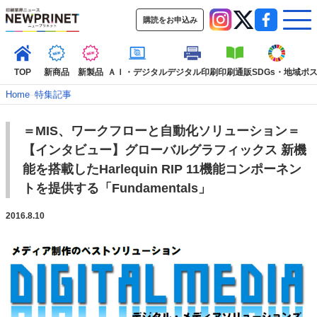
購読をお申込み
TOP
新商品
新製品
ＡＩ・デジタル
デジタル印刷
印刷通販
SDGs・地域
ポ
Home
–
特集記事
＝MIS、ワークフローと自動化ソリューション＝
インデックス
【インタビュー】グローバルグラフィックス 新機
TOP
新着記事
特集記事
動画コンテンツ
能を搭載したHarlequin RIP 11機能コンポーネン
インタビュー
コレクション
トを提供する「Fundamentals」
カテゴリー一覧
2016.8.10
新商品
新製品
ＡＩ・デジタル
デジタル印刷
印刷通販
SDGs・地域
ポストプレス
ビジネス
イベント
信用情報
業界
市場・統計
人事・移転・異動・訃報
特集記事カテゴリー一覧
2022 見える化・MIS特集