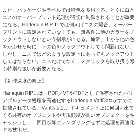
また、パッケージやラベルでは特色を多用する。とくに白と
ニスのオーバープリント処理が適切に制御されることが重要
になる。Harlequin RIP 11では例えばニスの場合、オーバー
プリントに設定されていなくても、無条件に他のカラーをノ
ックアウトしないという指示が出せる。通常、上から他の色
をかぶせた時に、下の色をノックアウトしても問題はない。
しかし、ニスではどのような設定下にあってもノックアウト
してはならない。ニスだけでなく、メタリックを取り扱う際
も特別な扱いが必要となる。
【処理速度の向上】
Harlequin RIPには、PDF／VTやPDFとして保存されたバリ
アブルデータ処理を高速化するHarlequin VariDataがすでに
搭載されている。VariDataは、ドキュメント上に何回も出て
くる共有のオブジェクトや再現頻度が高いオブジェクトをキ
ャッシュし、二回目以降にレンダリングせずに処理を高速化
する技術だ。