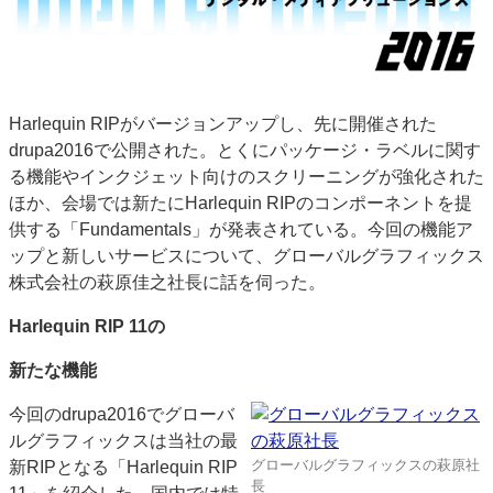
特集・デジタル印刷 アイデアで勝負！ ～多様なビジネス・多彩な商材～
JAPAN PACK 2023 特集
中古印刷機・製本機特集
2022 検査・校正特集
特集・デジタル印刷 ～ 新成長軌道を描く
Harlequin RIPがバージョンアップし、先に開催された
案内
drupa2016で公開された。とくにパッケージ・ラベルに関す
発刊案内
JFPI印刷用語集
印刷機材年鑑
る機能やインクジェット向けのスクリーニングが強化された
ほか、会場では新たにHarlequin RIPのコンポーネントを提
運営
供する「Fundamentals」が発表されている。今回の機能ア
会社案内
購読・購入申し込み
サイトポリシー
ップと新しいサービスについて、グローバルグラフィックス
お問い合わせ
株式会社の萩原佳之社長に話を伺った。
Harlequin RIP 11の
新たな機能
今回のdrupa2016でグローバ
ルグラフィックスは当社の最
グローバルグラフィックスの萩原社
新RIPとなる「Harlequin RIP
長