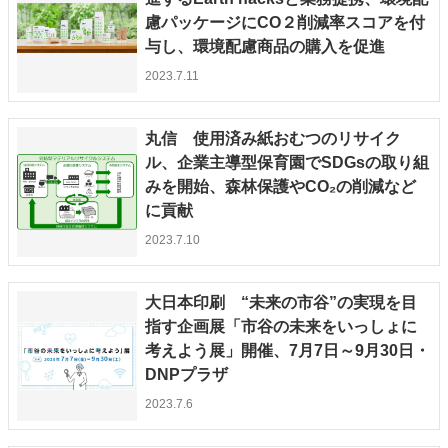
慮パッケージにCO２削減率スコアを付
JAPAN PACK 2023 特集
中古印刷機・製本機特集
与し、環境配慮商品の購入を促進
2022 見える化・MIS特集
2022 検査・校正特集
2023.7.11
特集・デジタル印刷 ～ 新成長軌道を描く
案内
丸信 使用済み紙おむつのリサイク
発刊案内
JFPI印刷用語集
印刷機材年鑑
ル、企業主導型保育園でSDGsの取り組
みを開始、森林保護やCO₂の削減など
運営
に貢献
会社案内
購読・購入申し込み
サイトポリシー
2023.7.10
お問い合わせ
大日本印刷 “未来の市谷”の実現を目
指す企画展「市谷の未来をいっしょに
考えよう展」開催、7月7日～9月30日・
DNPプラザ
2023.7.6