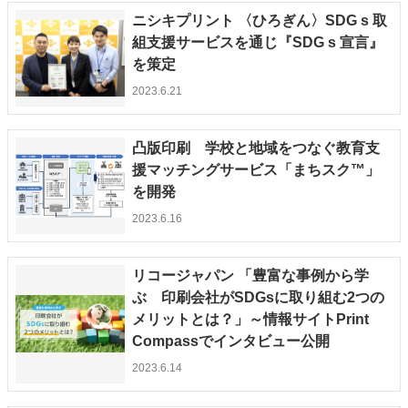
ニシキプリント 〈ひろぎん〉SDG s 取
組支援サービスを通じ『SDG s 宣言』
を策定
2023.6.21
凸版印刷 学校と地域をつなぐ教育支
援マッチングサービス「まちスク™」
を開発
2023.6.16
リコージャパン 「豊富な事例から学
ぶ 印刷会社がSDGsに取り組む2つの
メリットとは？」～情報サイトPrint
Compassでインタビュー公開
2023.6.14