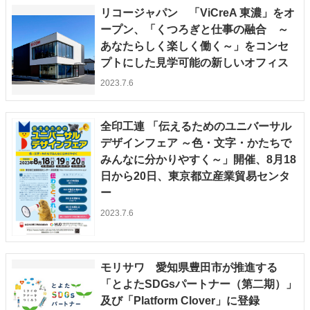
リコージャパン 「ViCreA 東濃」をオ
ープン、「くつろぎと仕事の融合 ～
あなたらしく楽しく働く～」をコンセ
プトにした見学可能の新しいオフィス
2023.7.6
全印工連 「伝えるためのユニバーサル
デザインフェア ～色・文字・かたちで
みんなに分かりやすく～」開催、8月18
日から20日、東京都立産業貿易センタ
ー
2023.7.6
モリサワ 愛知県豊田市が推進する
「とよたSDGsパートナー（第二期）」
及び「Platform Clover」に登録