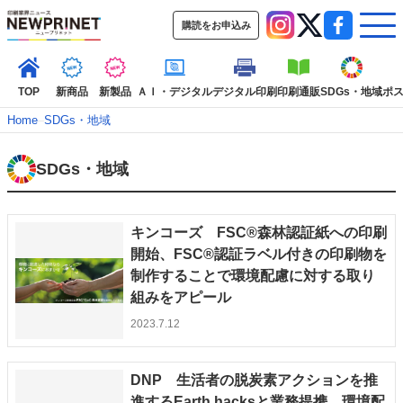
購読をお申込み
TOP
新商品
新製品
ＡＩ・デジタル
デジタル印刷
印刷通販
SDGs・地域
ポ
Home
–
SDGs・地域
SDGs・地域
インデックス
TOP
新着記事
特集記事
動画コンテンツ
インタビュー
コレクション
キンコーズ FSC®森林認証紙への印刷
カテゴリー一覧
開始、FSC®認証ラベル付きの印刷物を
制作することで環境配慮に対する取り
新商品
新製品
ＡＩ・デジタル
デジタル印刷
印刷通販
組みをアピール
SDGs・地域
ポストプレス
ビジネス
イベント
信用情報
業界
2023.7.12
市場・統計
人事・移転・異動・訃報
特集記事カテゴリー一覧
DNP 生活者の脱炭素アクションを推
特集・デジタル印刷 アイデアで勝負！ ～多様なビジネス・多彩な商材～
進するEarth hacksと業務提携、環境配