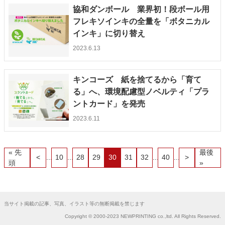
協和ダンボール 業界初！段ボール用
フレキソインキの全量を「ボタニカル
インキ」に切り替え
2023.6.13
キンコーズ 紙を捨てるから「育て
る」へ、環境配慮型ノベルティ「プラ
ントカード」を発売
2023.6.11
« 先
最後
<
...
10
...
28
29
30
31
32
...
40
...
>
頭
»
当サイト掲載の記事、写真、イラスト等の無断掲載を禁じます
Copyright © 2000-2023 NEWPRINTING co.,ltd. All Rights Reserved.