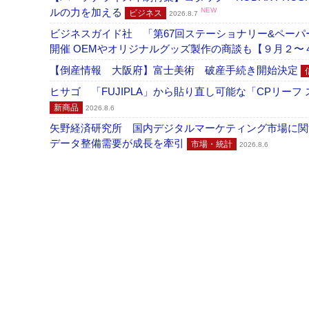
ルの力を加える
NEW
ビジネス
2026.8.7
ビジネスガイド社 「第67回ステーショナリー&ペーパー
開催 OEMやオリジナルグッズ製作の商談も【９月２〜
【倒産情報 大阪府】富士美術 破産手続き開始決定
ヒサゴ 「FUJIPLA」から貼り直し可能な「CPリー
新商品
2026.8.6
矢野経済研究所 国内デジタルマーケティング市場に関する
データ整備需要が成長を牽引
市場・統計
2026.8.6