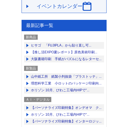
イベントカレンダー
最新記事一覧
新商品
ヒサゴ 「FUJIPLA」から貼り直し可...
【推し活EXPO夏レポート】原色美術印刷...
大阪書籍印刷 手紙がパズルになるレターセ...
新製品
山中紙工所 紙製小判抜袋「プラストッテ」...
理想科学工業 小ロットのパッケージ印刷向...
ホリゾン 10月、びわこ工場内HIPで“...
ＡＩ・デジタル
【パーソナライズ印刷特集】オンデオマ ク...
ホリゾン 10月、びわこ工場内HIPで“...
【パーソナライズ印刷特集】インターロジッ...