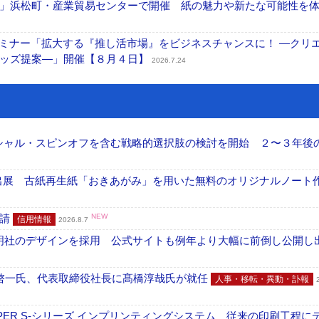
」浜松町・産業貿易センターで開催 紙の魅力や新たな可能性を
セミナー「拡大する『推し活市場』をビジネスチャンスに！ ―クリ
グッズ提案―」開催【８月４日】
2026.7.24
ーシャル・スピンオフを含む戦略的選択肢の検討を開始 ２〜３年後
へ出展 古紙再生紙「おきあがみ」を用いた無料のオリジナルノート
申請
NEW
信用情報
2026.8.7
加藤文明社のデザインを採用 公式サイトも例年より大幅に前倒し公開し
啓一氏、代表取締役社長に髙橋淳哉氏が就任
人事・移転・異動・訃報
PER S-シリーズ インプリンティングシステム 従来の印刷工程に