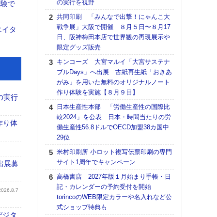
の実行を視野
る
体験で
共同印刷 「みんなで出撃！にゃんこ大
DNP
戦争展」大阪で開催 ８月５日〜８月17
上の
エイタ
日、阪神梅田本店で世界観の再現展示や
意識
限定グッズ販売
時代
る組
キンコーズ 大宮マルイ「大宮サステナ
ブルDays」へ出展 古紙再生紙「おきあ
【パ
がみ」を用いた無料のオリジナルノート
量バ
作り体験を実施【８月９日】
特殊
の実行
日本生産性本部 「労働生産性の国際比
ホリゾ
較2024」を公表 日本・時間当たりの労
で“Hor
作り体
働生産性56.8ドルでOECD加盟38カ国中
催へ～
29位
TO
スマ
米村印刷所 小ロット複写伝票印刷の専門
サイト1周年でキャンペーン
理想
出展募
刷向
高橋書店 2027年版１月始まり手帳・日
ン 『
記・カレンダーの予約受付を開始
2026.8.7
を７
torincoのWEB限定カラーや名入れなど公
面の
式ショップ特典も
対応
デジタ