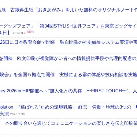
へ出展 古紙再生紙「おきあがみ」を用いた無料のオリジナルノート
グッズフェア」「第34回STYLISH文具フェア」を東京ビッグサ
４日】
NEW
2026.8.7
26日に日本教育会館で開催 独自開発の社史編集システム実演や実物
」を開催 欧文印刷が視覚障がい者への情報提供手段や合理的配慮の
験会」を全国５拠点で開催 実機による霧の体感や技術相談を実
ctory 2026 in HIP開催へ～“無人化との共存 〜FIRST TOUCH〜”
ng Evolution ―“選ばれる”ための環境戦略」 経営・労働・地球の3つの
を実演
2026.7.30
開催 本の贈り合いを通じてコミュニケーションの楽しさを伝え印刷