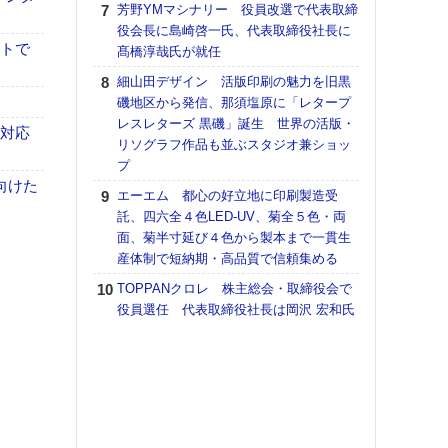
芳野YMマシナリー 役員改選で代表取締
【K
役会長に島崎啓一氏、代表取締役社長に
道の
イトで
髙橋淳哉氏が就任
える
細山田デザイン 活版印刷の魅力を旧黒
の印刷
磯地区から発信、那須塩原に「レタープ
CE
レスレターズ 黒磯」誕生 世界の活版・
も対応
富士
リソグラフ作品も並ぶスタジオ兼ショッ
地・
プ
付表
向けた
エーエム 都心の好立地に印刷製造受
【ペ
託、四六全４色LED-UV、菊全５色・両
ト】
面、菊半寸延び４色から製本まで一貫生
アで
産体制で短納期・高品質で信頼集める
KO
TOPPANクロレ 株主総会・取締役会で
体製
役員選任 代表取締役社長は岡沢 宏和氏
【イ
けや
「本
地域