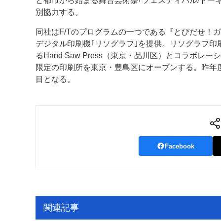
と都市から始まる舞台芸術祭｢フェスティバル/トーキョ
別協力する。
案内
同社はF/Tのプログラムの一つである『とびだせ！
発刊案内
JFPI印刷用語集
印刷機材年鑑
デジタル印刷機｢リソグラフ｣を提供。リソグラフ印刷の
るHand Saw Press（東京・品川区）とコラボレー
運営
限定の印刷所を東京・豊島区にオープンする。昨年
目となる。
会社案内
購読・購入申し込み
サイトポリシ
Facebook
関連記事