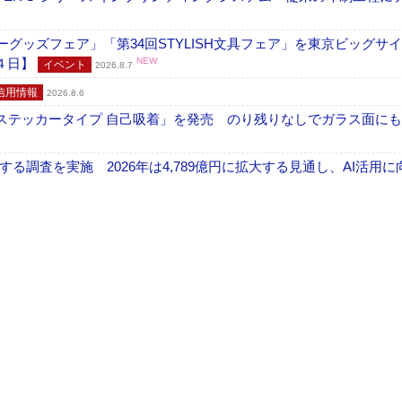
グッズフェア」「第34回STYLISH文具フェア」を東京ビッグサ
４日】
NEW
イベント
2026.8.7
信用情報
2026.8.6
フ ステッカータイプ 自己吸着」を発売 のり残りなしでガラス面に
調査を実施 2026年は4,789億円に拡大する見通し、AI活用に