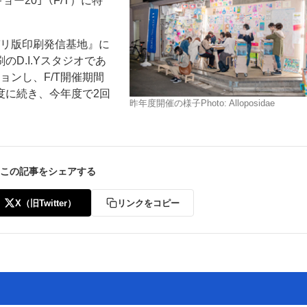
ー20｣（F/T）に特
ガリ版印刷発信基地』に
D.I.Yスタジオであ
ションし、F/T開催期間
度に続き、今年度で2回
昨年度開催の様子Photo: Alloposidae
ー
お問い合わせ
この記事をシェアする
X（旧Twitter）
リンクをコピー