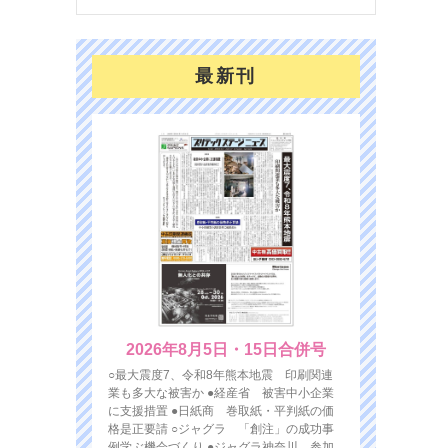
最新刊
2026年8月5日・15日合併号
○最大震度7、令和8年熊本地震 印刷関連
業も多大な被害か ●経産省 被害中小企業
に支援措置 ●日紙商 巻取紙・平判紙の価
格是正要請 ○ジャグラ 「創注」の成功事
例学ぶ機会づくり ●ジャグラ神奈川 参加