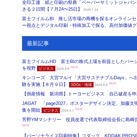
全印工連 紙と印刷の祭典「ペーパーサミットジャパン
きる２日間【７月24〜25日】
2026.7.24
富士フイルムBI 推し活市場の商機を探るオンライン
ー視点とデジタル印刷・特殊加工で探る、高付加価値
最新記事
富士フイルムHD 富士BIの株式上場を前提としたパ
を視野
NEW
ビジネス
2026.8.9
キンコーズ 大宮マルイ「大宮サステナブルDays」
験を実施【８月９日】
NEW
SDGs・地域
2026.8.8
【倒産情報 新潟県】トーヨービジネス 自己破産を
JAGAT 「page2027」ポスターデザイン決定、
集を開始
NEW
ビジネス
2026.8.7
芳野YMマシナリー 役員改選で代表取締役会長に島崎
NEW
【パーソナライズ印刷特集】コダック KODAK PROS