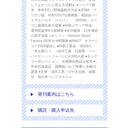
してよかったと思える活動を ●ジャグラ栃
木 来年9月に関地協栃木大会 ●JPMA・プ
リデジ協 IGAS2027出展募集・相談会 ○ハ
イデルベルグ・ジャパン 「SPARK」テー
マに最適生産を提案 ●印刷メディア年金
運用収益率8％超確保 ●全印健保 11年連続
の黒字決算 ○ホリゾン Horizon Smart
Factory 2026 in HIP開催 ●RMGT サマーシ
ョー2026盛況に ●印刷工業会 3回目の
「本を贈ろう」 ○全印工連・日紙商 ペー
パーサミットジャパンに4,000人超 ●キング
コーポレーション 会場限定商品を販売 ●
中外写真薬品 国際紙パルプ商事に全株式
譲渡 ●文伸・清水工房・けやき出版・緑陽
社 初の本づくりマルシェ
発刊案内はこちら
購読・購入申込先