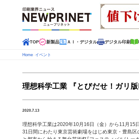
TOP
新製品
ＡＩ・デジタル
デジタル印刷
Home
–
イベント
インデックス
TOP
新着記事
特集記事
動画コンテンツ
理想科学工業 『とびだせ！ガリ
カテゴリー一覧
新商品
新製品
ＡＩ・デジタル
デジタル印刷
印刷
2020.7.13
特集記事カテゴリー一覧
理想科学工業は2020年10月16日（金）から11月1
2022 見える化・MIS特集
特集・デジタル印刷 アイデア
31日間にわたり東京芸術劇場をはじめ東京・豊島区
特集・デジタル印刷 ～ 新成長軌道を描く