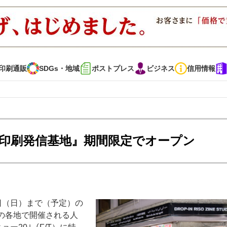
印刷通販
SDGs・地域
ポストプレス
ビジネス
信用情報
インタビュー
コレクション
版印刷発信基地』期間限定でオープン
通販
SDGs・地域
ポストプレス
ビジネス
イベント
信用情報
5日（日）まで（予定）の
で勝負！ ～多様なビジネス・多彩な商材～
JAPAN PACK 2023 特集
の各地で開催される人