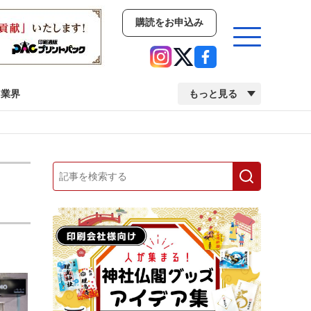
購読をお申込み
業界
もっと見る
新商品
イベント
市場・統計
人事・移転・異動・訃報
業界
市場・統計
人事・移転・異動・訃報
中古印刷機・製本機特集
2022 検査・校正特集