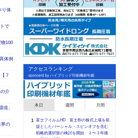
作り体
イトで
100
具体例
アクセスランキング
施【７
sponcerd by ハイブリッド印刷機材年鑑
、人の介
本日
週間
月間
「環境」
富士フイルムHD 富士BIの株式上場を前
日印
業界の
提としたパーシャル・スピンオフを含む
た個
戦略的選択肢の検討を開始 ２〜３年後
彰」