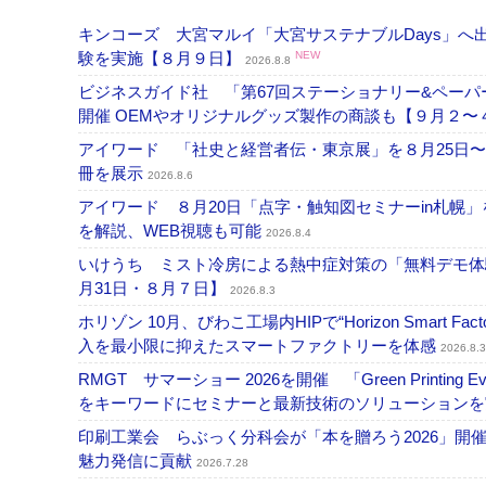
キンコーズ 大宮マルイ「大宮サステナブルDays」
験を実施【８月９日】
NEW
2026.8.8
ビジネスガイド社 「第67回ステーショナリー&ペーパー
開催 OEMやオリジナルグッズ製作の商談も【９月２〜
アイワード 「社史と経営者伝・東京展」を８月25日〜
冊を展示
2026.8.6
アイワード ８月20日「点字・触知図セミナーin札幌
を解説、WEB視聴も可能
2026.8.4
いけうち ミスト冷房による熱中症対策の「無料デモ体
月31日・８月７日】
2026.8.3
ホリゾン 10月、びわこ工場内HIPで“Horizon Smart Fa
入を最小限に抑えたスマートファクトリーを体感
2026.8.3
RMGT サマーショー 2026を開催 「Green Printi
をキーワードにセミナーと最新技術のソリューション
印刷工業会 らぶっく分科会が「本を贈ろう2026」
魅力発信に貢献
2026.7.28