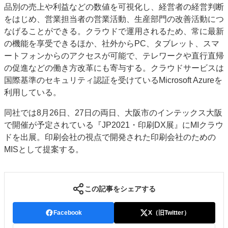
品別の売上や利益などの数値を可視化し、経営者の経営判断
特集・デジタル印刷 アイデアで勝負！ ～多様なビジネス・多彩な商材～
をはじめ、営業担当者の営業活動、生産部門の改善活動につ
JAPAN PACK 2023 特集
中古印刷機・製本機特集
2022 検査・校正特集
なげることができる。クラウドで運用されるため、常に最新
特集・デジタル印刷 ～ 新成長軌道を描く
の機能を享受できるほか、社外からPC、タブレット、スマ
ートフォンからのアクセスが可能で、テレワークや直行直帰
案内
の促進などの働き方改革にも寄与する。クラウドサービスは
発刊案内
JFPI印刷用語集
印刷機材年鑑
国際基準のセキュリティ認証を受けているMicrosoft Azureを
利用している。
運営
会社案内
購読・購入申し込み
サイトポリシー
同社では8月26日、27日の両日、大阪市のインテックス大阪
お問い合わせ
で開催が予定されている『JP2021・印刷DX展』にMIクラウ
ドを出展。印刷会社の視点で開発された印刷会社のための
MISとして提案する。
この記事をシェアする
Facebook
X（旧Twitter）