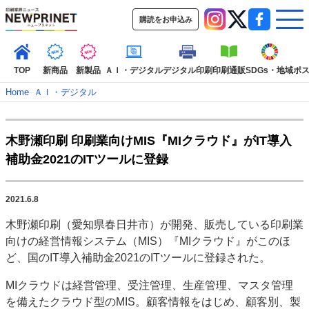
購読をお申込み
TOP
新商品
新製品
ＡＩ・デジタル
デジタル印刷
印刷通販
SDGs・地域
ポ
Home
–
ＡＩ・デジタル
インデックス
木野瀬印刷 印刷業向けMIS『MIクラウド』がIT導入
TOP
新着記事
特集記事
動画コンテンツ
補助金2021のITツールに登録
インタビュー
コレクション
カテゴリー一覧
2021.6.8
新商品
新製品
ＡＩ・デジタル
デジタル印刷
印刷通販
木野瀬印刷（愛知県春日井市）が開発、販売している印刷業
SDGs・地域
ポストプレス
ビジネス
イベント
信用情報
業界
向けの経営情報システム（MIS）『MIクラウド』がこのほ
市場・統計
人事・移転・異動・訃報
ど、国のIT導入補助金2021のITツールに登録された。
特集記事カテゴリー一覧
MIクラウドは経営管理、受注管理、生産管理、マスタ管理
を備えたクラウド型のMIS。顧客情報をはじめ、顧客別、製
2022 見える化・MIS特集