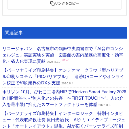
リンクをコピー
関連記事
リコージャパン 名古屋市の鶴舞中央図書館で「AI音声コンシ
ェルジュ」実証実験を実施 図書館の案内業務の高度化・効率
化・省人化実現に貢献
NEW
2026.8.10
【パーソナライズ印刷特集】オンデオマ クラウド型バリアブ
ル印刷システム「PICバリアブル」 追跡QRコードやオンライ
ン校正で印刷業界のDXを支援
2026.8.4
ホリゾン 10月、びわこ工場内HIPで“Horizon Smart Factory 2026
in HIP開催へ～“無人化との共存 〜FIRST TOUCH〜”、人の介
入を最小限に抑えたスマートファクトリーを体感
2026.8.3
【パーソナライズ印刷特集】インターロジック 特別インタビ
ュー：代表取締役社長 原田光治 氏 AIクリエイティブエージェ
ント「オートレイアウト」誕生、AIが拓くパーソナライズ印刷