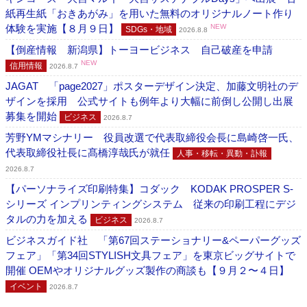
紙再生紙「おきあがみ」を用いた無料のオリジナルノート作り
体験を実施【８月９日】
NEW
SDGs・地域
2026.8.8
【倒産情報 新潟県】トーヨービジネス 自己破産を申請
NEW
信用情報
2026.8.7
JAGAT 「page2027」ポスターデザイン決定、加藤文明社のデ
ザインを採用 公式サイトも例年より大幅に前倒し公開し出展
募集を開始
ビジネス
2026.8.7
芳野YMマシナリー 役員改選で代表取締役会長に島崎啓一氏、
代表取締役社長に髙橋淳哉氏が就任
人事・移転・異動・訃報
2026.8.7
【パーソナライズ印刷特集】コダック KODAK PROSPER S-
シリーズ インプリンティングシステム 従来の印刷工程にデジ
タルの力を加える
ビジネス
2026.8.7
ビジネスガイド社 「第67回ステーショナリー&ペーパーグッズ
フェア」「第34回STYLISH文具フェア」を東京ビッグサイトで
開催 OEMやオリジナルグッズ製作の商談も【９月２〜４日】
イベント
2026.8.7