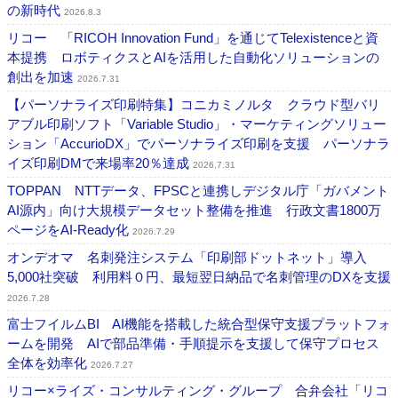
の新時代
2026.8.3
リコー 「RICOH Innovation Fund」を通じてTelexistenceと資
本提携 ロボティクスとAIを活用した自動化ソリューションの
創出を加速
2026.7.31
【パーソナライズ印刷特集】コニカミノルタ クラウド型バリ
アブル印刷ソフト「Variable Studio」・マーケティングソリュー
ション「AccurioDX」でパーソナライズ印刷を支援 パーソナラ
イズ印刷DMで来場率20％達成
2026.7.31
TOPPAN NTTデータ、FPSCと連携しデジタル庁「ガバメント
AI源内」向け大規模データセット整備を推進 行政文書1800万
ページをAI-Ready化
2026.7.29
オンデオマ 名刺発注システム「印刷部ドットネット」導入
5,000社突破 利用料０円、最短翌日納品で名刺管理のDXを支援
2026.7.28
富士フイルムBI AI機能を搭載した統合型保守支援プラットフォ
ームを開発 AIで部品準備・手順提示を支援して保守プロセス
全体を効率化
2026.7.27
リコー×ライズ・コンサルティング・グループ 合弁会社「リコ