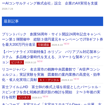
ーAIコンサルティング株式会社」設立 企業のAX実現を支援
2026.7.24
最新記事
プリントパック 創業56周年・サイト開設24周年記念キャンペ
ーン第１弾開催中 総額３億円還元キャンペーンでJTBギフト券
を最大200万円分進呈
NEW
印刷通販
2026.8.10
【パーソナライズ印刷特集】ホリゾン バリアブル対応製本シ
ステム 多品種少量時代を支える、スマートな製本ソリューシ
ョン
NEW
ビジネス
2026.8.10
リコージャパン 名古屋市の鶴舞中央図書館で「AI音声コンシ
ェルジュ」実証実験を実施 図書館の案内業務の高度化・効率
化・省人化実現に貢献
NEW
ＡＩ・デジタル
2026.8.10
富士フイルムHD 富士BIの株式上場を前提としたパーシャル・
スピンオフを含む戦略的選択肢の検討を開始 ２〜３年後の実
行を視野
NEW
ビジネス
2026.8.9
キンコーズ 大宮マルイ「大宮サステナブルDays」へ出展 古