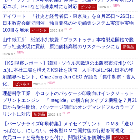
応ユポ、PETなど特殊素材にも対応
NEW
ビジネス
2026.8.6
アイワード 「社史と経営者伝・東京展」を８月25日〜26日に
日本教育会館で開催 独自開発の社史編集システム実演や実物
100冊を展示
NEW
イベント
2026.8.6
山中紙工所 紙製小判抜袋「プラストッテ」本格製造開始で脱
プラ社会実現に貢献 原油価格高騰のリスクヘッジにも
新製品
NEW
2026.8.5
【KSI視察レポート】韓国・ソウル京畿道の出版都市坡州(パジ
ュ)に本社工場を構えるKSI社を訪問 人手不足に悩む日本の印
刷業界へヒント、Chae Jong Jun CEO が語る「集中制御・省人
化」
NEW
ビジネス
2026.8.5
理想科学工業 小ロットのパッケージ印刷向けインクジェット
プリントエンジン 『Integlide』の横方向タイプ２機種を７月31
日から受注開始、パッケージ側面のオンデマンドフルカラープ
リントに対応
NEW
新製品
2026.8.5
【パーソナライズ印刷特集】メイセイプリント ＤＭを「送り
っぱなし」にしない。分析型ＤＭで開封後の行動を可視化 二
次元コードと宛先をひも付け、閲覧状況を個別把握
ビジネス