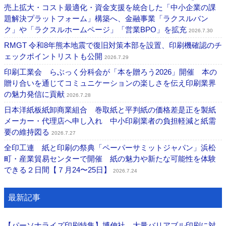
売上拡大・コスト最適化・資金支援を統合した「中小企業の課
題解決プラットフォーム」構築へ、金融事業「ラクスルバン
ク」や「ラクスルホームページ」「営業BPO」を拡充
2026.7.30
RMGT 令和8年熊本地震で復旧対策本部を設置、印刷機確認のチ
ェックポイントリストも公開
2026.7.29
印刷工業会 らぶっく分科会が「本を贈ろう2026」開催 本の
贈り合いを通じてコミュニケーションの楽しさを伝え印刷業界
の魅力発信に貢献
2026.7.28
日本洋紙板紙卸商業組合 巻取紙と平判紙の価格差是正を製紙
メーカー・代理店へ申し入れ 中小印刷業者の負担軽減と紙需
要の維持図る
2026.7.27
全印工連 紙と印刷の祭典「ペーパーサミットジャパン」浜松
町・産業貿易センターで開催 紙の魅力や新たな可能性を体験
できる２日間【７月24〜25日】
2026.7.24
最新記事
【パーソナライズ印刷特集】博伸社 大量バリアブル印刷に対