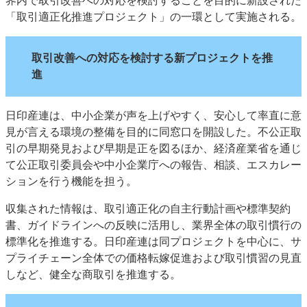
界内で取引改善への対応を検討することを目的に新設された
JAPAN PACK 2023 特集
中古印刷機・製本機特集
「取引適正化推進プロジェクト」の一環として実施される。
2022 見える化・MIS特集
2022 検査・校正特集
特集・デジタル印刷 ～ 新成長軌道を描く
取引改善への対応を検討する新プロジェクトを推
進
案内
発刊案内
JFPI印刷用語集
印刷機材年鑑
日印産連は、中小企業が声を上げやすく、安心して率直に意
運営
見が言える環境の整備を目的に同窓口を開設した。不公正取
引の早期発見および早期是正を図るほか、経済産業省を通じ
会社案内
購読・購入申し込み
サイトポリシー
て公正取引委員会や中小企業庁への報告、相談、エスカレー
お問い合わせ
ションを行う機能を担う。
収集された情報は、取引適正化の自主行動計画や標準契約
書、ガイドラインへの反映に活用し、業界全体の取引慣行の
標準化を推進する。日印産連は同プロジェクトを中心に、サ
プライチェーン全体での価格転嫁促進および取引慣習の見直
しなど、健全な商取引を推進する。