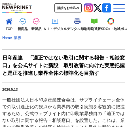
購読をお申込み
TOP
新商品
新製品
ＡＩ・デジタル
デジタル印刷
印刷通販
SDGs・地域
ポ
Home
–
業界
インデックス
日印産連 「適正ではない取引に関する報告・相談窓
TOP
新着記事
特集記事
動画コンテンツ
口」を公式サイトに新設 取引改善に向けた実態把握
インタビュー
コレクション
と是正を推進し業界全体の標準化を目指す
カテゴリー一覧
新商品
新製品
ＡＩ・デジタル
デジタル印刷
印刷通販
2026.5.13
SDGs・地域
ポストプレス
ビジネス
イベント
信用情報
業界
一般社団法人日本印刷産業連合会は、サプライチェーン全体
市場・統計
人事・移転・異動・訃報
での取引適正化の観点から業界内の取引実態を客観的に把握
するため、公式ウェブサイト内に印刷業界独自の「適正では
特集記事カテゴリー一覧
ない取引に関する報告・相談窓口」を設置した。これは、業
特集・デジタル印刷 アイデアで勝負！ ～多様なビジネス・多彩な商材～