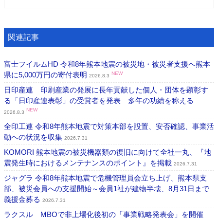
関連記事
富士フイルムHD 令和8年熊本地震の被災地・被災者支援へ熊本
県に5,000万円の寄付表明
NEW
2026.8.3
日印産連 印刷産業の発展に長年貢献した個人・団体を顕彰す
る「日印産連表彰」の受賞者を発表 多年の功績を称える
NEW
2026.8.3
全印工連 令和8年熊本地震で対策本部を設置、安否確認、事業活
動への状況を収集
2026.7.31
KOMORI 熊本地震の被災機器類の復旧に向けて全社一丸、『地
震発生時におけるメンテナンスのポイント』を掲載
2026.7.31
ジャグラ 令和8年熊本地震で危機管理員会立ち上げ、熊本県支
部、被災会員への支援開始～会員1社が建物半壊、8月31日まで
義援金募る
2026.7.31
ラクスル MBOで非上場化後初の「事業戦略発表会」を開催