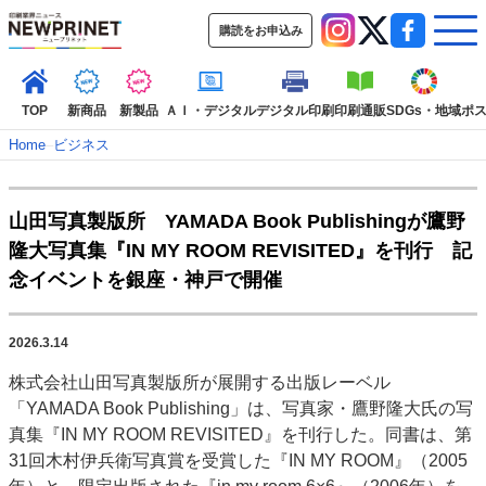
購読をお申込み
TOP
新商品
新製品
ＡＩ・デジタル
デジタル印刷
印刷通販
SDGs・地域
ポ
Home
–
ビジネス
インデックス
山田写真製版所 YAMADA Book Publishingが鷹野
TOP
新着記事
特集記事
動画コンテンツ
隆大写真集『IN MY ROOM REVISITED』を刊行 記
インタビュー
コレクション
念イベントを銀座・神戸で開催
カテゴリー一覧
新商品
新製品
ＡＩ・デジタル
デジタル印刷
印刷通販
2026.3.14
SDGs・地域
ポストプレス
ビジネス
イベント
信用情報
業界
株式会社山田写真製版所が展開する出版レーベル
市場・統計
人事・移転・異動・訃報
「YAMADA Book Publishing」は、写真家・鷹野隆大氏の写
真集『IN MY ROOM REVISITED』を刊行した。同書は、第
特集記事カテゴリー一覧
31回木村伊兵衛写真賞を受賞した『IN MY ROOM』（2005
2022 見える化・MIS特集