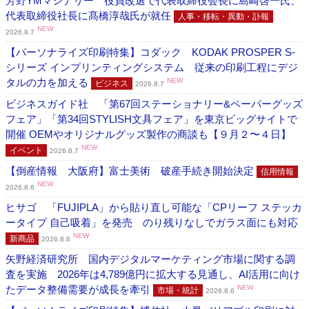
芳野YMマシナリー 役員改選で代表取締役会長に島崎啓一氏、
代表取締役社長に髙橋淳哉氏が就任
人事・移転・異動・訃報
NEW
2026.8.7
【パーソナライズ印刷特集】コダック KODAK PROSPER S-
シリーズ インプリンティングシステム 従来の印刷工程にデジ
タルの力を加える
NEW
ビジネス
2026.8.7
ビジネスガイド社 「第67回ステーショナリー&ペーパーグッズ
フェア」「第34回STYLISH文具フェア」を東京ビッグサイトで
開催 OEMやオリジナルグッズ製作の商談も【９月２〜４日】
NEW
イベント
2026.8.7
【倒産情報 大阪府】富士美術 破産手続き開始決定
信用情報
NEW
2026.8.6
ヒサゴ 「FUJIPLA」から貼り直し可能な「CPリーフ ステッカ
ータイプ 自己吸着」を発売 のり残りなしでガラス面にも対応
NEW
新商品
2026.8.6
矢野経済研究所 国内デジタルマーケティング市場に関する調
査を実施 2026年は4,789億円に拡大する見通し、AI活用に向け
たデータ整備需要が成長を牽引
NEW
市場・統計
2026.8.6