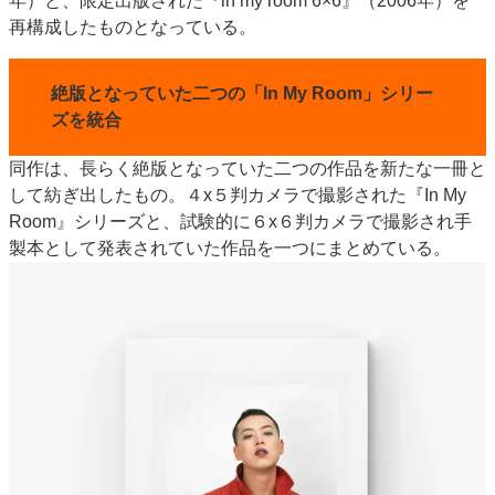
年）と、限定出版された『in my room 6×6』（2006年）を
特集・デジタル印刷 アイデアで勝負！ ～多様なビジネス・多彩な商材～
再構成したものとなっている。
JAPAN PACK 2023 特集
中古印刷機・製本機特集
2022 検査・校正特集
特集・デジタル印刷 ～ 新成長軌道を描く
絶版となっていた二つの「In My Room」シリー
ズを統合
案内
発刊案内
JFPI印刷用語集
印刷機材年鑑
同作は、長らく絶版となっていた二つの作品を新たな一冊と
して紡ぎ出したもの。４x５判カメラで撮影された『In My
運営
Room』シリーズと、試験的に６x６判カメラで撮影され手
会社案内
購読・購入申し込み
サイトポリシー
製本として発表されていた作品を一つにまとめている。
お問い合わせ