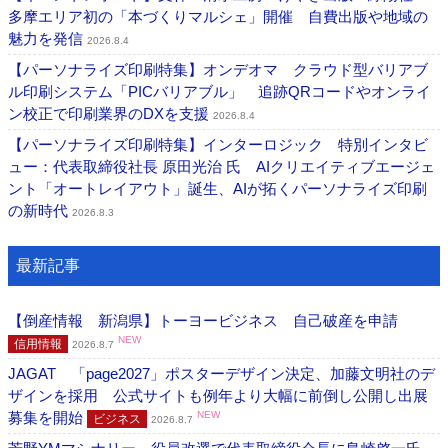
多摩エリア初の「本づくりマルシェ」開催 自費出版や地域の
魅力を発信
2026.8.4
【パーソナライズ印刷特集】オンデオマ クラウド型バリアブ
ル印刷システム「PICバリアブル」 追跡QRコードやオンライ
ン校正で印刷業界のDXを支援
2026.8.4
【パーソナライズ印刷特集】インターロジック 特別インタビ
ュー：代表取締役社長 原田光治 氏 AIクリエイティブエージェ
ント「オートレイアウト」誕生、AIが拓くパーソナライズ印刷
の新時代
2026.8.3
最新記事
【倒産情報 新潟県】トーヨービジネス 自己破産を申請
NEW
信用情報
2026.8.7
JAGAT 「page2027」ポスターデザイン決定、加藤文明社のデ
ザインを採用 公式サイトも例年より大幅に前倒し公開し出展
募集を開始
NEW
ビジネス
2026.8.7