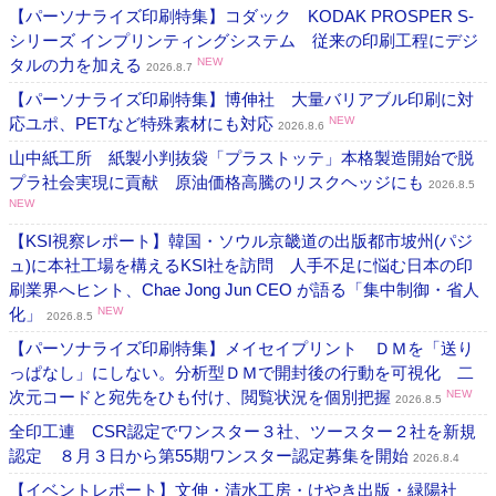
【パーソナライズ印刷特集】コダック KODAK PROSPER S-
シリーズ インプリンティングシステム 従来の印刷工程にデジ
タルの力を加える
NEW
2026.8.7
【パーソナライズ印刷特集】博伸社 大量バリアブル印刷に対
応ユポ、PETなど特殊素材にも対応
NEW
2026.8.6
山中紙工所 紙製小判抜袋「プラストッテ」本格製造開始で脱
プラ社会実現に貢献 原油価格高騰のリスクヘッジにも
2026.8.5
NEW
【KSI視察レポート】韓国・ソウル京畿道の出版都市坡州(パジ
ュ)に本社工場を構えるKSI社を訪問 人手不足に悩む日本の印
刷業界へヒント、Chae Jong Jun CEO が語る「集中制御・省人
化」
NEW
2026.8.5
【パーソナライズ印刷特集】メイセイプリント ＤＭを「送り
っぱなし」にしない。分析型ＤＭで開封後の行動を可視化 二
次元コードと宛先をひも付け、閲覧状況を個別把握
NEW
2026.8.5
全印工連 CSR認定でワンスター３社、ツースター２社を新規
認定 ８月３日から第55期ワンスター認定募集を開始
2026.8.4
【イベントレポート】文伸・清水工房・けやき出版・緑陽社