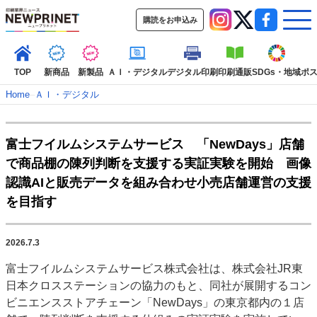
購読をお申込み
TOP
新商品
新製品
ＡＩ・デジタル
デジタル印刷
印刷通販
SDGs・地域
ポ
Home
–
ＡＩ・デジタル
インデックス
富士フイルムシステムサービス 「NewDays」店舗
TOP
新着記事
特集記事
動画コンテンツ
で商品棚の陳列判断を支援する実証実験を開始 画像
インタビュー
コレクション
認識AIと販売データを組み合わせ小売店舗運営の支援
カテゴリー一覧
を目指す
新商品
新製品
ＡＩ・デジタル
デジタル印刷
印刷通販
SDGs・地域
ポストプレス
ビジネス
イベント
信用情報
業界
2026.7.3
市場・統計
人事・移転・異動・訃報
富士フイルムシステムサービス株式会社は、株式会社JR東
日本クロスステーションの協力のもと、同社が展開するコン
特集記事カテゴリー一覧
ビニエンスストアチェーン「NewDays」の東京都内の１店
2022 見える化・MIS特集