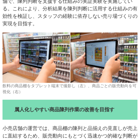
舗で、陳列判断を支援する仕組みの実証実験を実施してい
特集・デジタル印刷 アイデアで勝負！ ～多様なビジネス・多彩な商材～
る。これにより、分析結果を陳列判断に活用する仕組みの有
効性を検証し、スタッフの経験に依存しない売り場づくりの
JAPAN PACK 2023 特集
中古印刷機・製本機特集
2022 検査・校正特集
実現を目指す。
特集・デジタル印刷 ～ 新成長軌道を描く
案内
発刊案内
JFPI印刷用語集
印刷機材年鑑
運営
会社案内
購読・購入申し込み
サイトポリシー
お問い合わせ
飲料の商品棚をタブレット端末で撮影し（左）、商品ごとの販売動向を可
視化（右）
属人化しやすい商品陳列作業の改善を目指す
小売店舗の運営では、商品棚の陳列と品揃えの見直しが売上
に直結するため、販売動向にもとづく迅速かつ的確な判断が