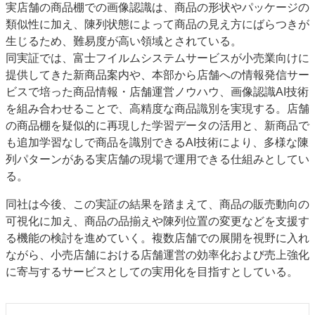
実店舗の商品棚での画像認識は、商品の形状やパッケージの
類似性に加え、陳列状態によって商品の見え方にばらつきが
生じるため、難易度が高い領域とされている。
同実証では、富士フイルムシステムサービスが小売業向けに
提供してきた新商品案内や、本部から店舗への情報発信サー
ビスで培った商品情報・店舗運営ノウハウ、画像認識AI技術
を組み合わせることで、高精度な商品識別を実現する。店舗
の商品棚を疑似的に再現した学習データの活用と、新商品で
も追加学習なしで商品を識別できるAI技術により、多様な陳
列パターンがある実店舗の現場で運用できる仕組みとしてい
る。
同社は今後、この実証の結果を踏まえて、商品の販売動向の
可視化に加え、商品の品揃えや陳列位置の変更などを支援す
る機能の検討を進めていく。複数店舗での展開を視野に入れ
ながら、小売店舗における店舗運営の効率化および売上強化
に寄与するサービスとしての実用化を目指すとしている。