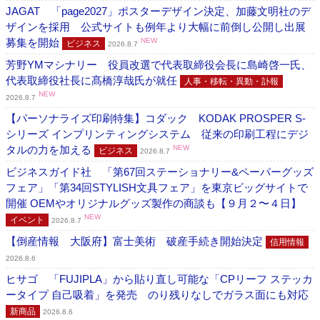
JAGAT 「page2027」ポスターデザイン決定、加藤文明社のデ
ザインを採用 公式サイトも例年より大幅に前倒し公開し出展
募集を開始
NEW
ビジネス
2026.8.7
芳野YMマシナリー 役員改選で代表取締役会長に島崎啓一氏、
代表取締役社長に髙橋淳哉氏が就任
人事・移転・異動・訃報
NEW
2026.8.7
【パーソナライズ印刷特集】コダック KODAK PROSPER S-
シリーズ インプリンティングシステム 従来の印刷工程にデジ
タルの力を加える
NEW
ビジネス
2026.8.7
ビジネスガイド社 「第67回ステーショナリー&ペーパーグッズ
フェア」「第34回STYLISH文具フェア」を東京ビッグサイトで
開催 OEMやオリジナルグッズ製作の商談も【９月２〜４日】
NEW
イベント
2026.8.7
【倒産情報 大阪府】富士美術 破産手続き開始決定
信用情報
2026.8.6
ヒサゴ 「FUJIPLA」から貼り直し可能な「CPリーフ ステッカ
ータイプ 自己吸着」を発売 のり残りなしでガラス面にも対応
新商品
2026.8.6