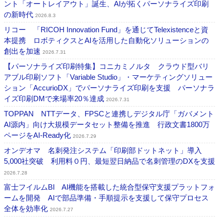
ント「オートレイアウト」誕生、AIが拓くパーソナライズ印刷
の新時代
2026.8.3
リコー 「RICOH Innovation Fund」を通じてTelexistenceと資
本提携 ロボティクスとAIを活用した自動化ソリューションの
創出を加速
2026.7.31
【パーソナライズ印刷特集】コニカミノルタ クラウド型バリ
アブル印刷ソフト「Variable Studio」・マーケティングソリュー
ション「AccurioDX」でパーソナライズ印刷を支援 パーソナラ
イズ印刷DMで来場率20％達成
2026.7.31
TOPPAN NTTデータ、FPSCと連携しデジタル庁「ガバメント
AI源内」向け大規模データセット整備を推進 行政文書1800万
ページをAI-Ready化
2026.7.29
オンデオマ 名刺発注システム「印刷部ドットネット」導入
5,000社突破 利用料０円、最短翌日納品で名刺管理のDXを支援
2026.7.28
富士フイルムBI AI機能を搭載した統合型保守支援プラットフォ
ームを開発 AIで部品準備・手順提示を支援して保守プロセス
全体を効率化
2026.7.27