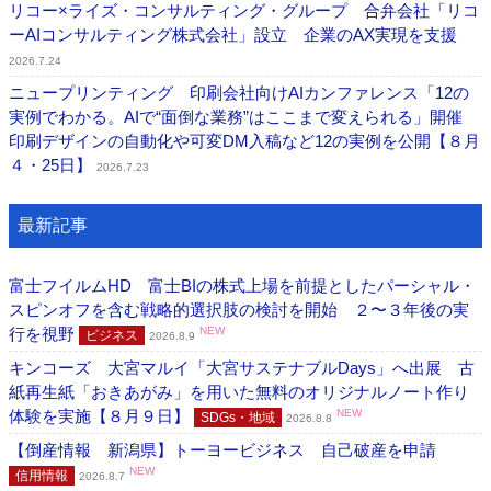
リコー×ライズ・コンサルティング・グループ 合弁会社「リコ
ーAIコンサルティング株式会社」設立 企業のAX実現を支援
2026.7.24
ニュープリンティング 印刷会社向けAIカンファレンス「12の
実例でわかる。AIで“面倒な業務”はここまで変えられる」開催
印刷デザインの自動化や可変DM入稿など12の実例を公開【８月
４・25日】
2026.7.23
最新記事
富士フイルムHD 富士BIの株式上場を前提としたパーシャル・
スピンオフを含む戦略的選択肢の検討を開始 ２〜３年後の実
行を視野
NEW
ビジネス
2026.8.9
キンコーズ 大宮マルイ「大宮サステナブルDays」へ出展 古
紙再生紙「おきあがみ」を用いた無料のオリジナルノート作り
体験を実施【８月９日】
NEW
SDGs・地域
2026.8.8
【倒産情報 新潟県】トーヨービジネス 自己破産を申請
NEW
信用情報
2026.8.7