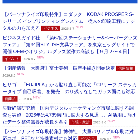
【パーソナライズ印刷特集】コダック KODAK PROSPER S-
シリーズ インプリンティングシステム 従来の印刷工程にデジ
タルの力を加える
NEW
ビジネス
2026.8.7
ビジネスガイド社 「第67回ステーショナリー&ペーパーグッズ
フェア」「第34回STYLISH文具フェア」を東京ビッグサイトで
開催 OEMやオリジナルグッズ製作の商談も【９月２〜４日】
NEW
イベント
2026.8.7
【倒産情報 大阪府】富士美術 破産手続き開始決定
信用情報
NEW
2026.8.6
ヒサゴ 「FUJIPLA」から貼り直し可能な「CPリーフ ステッカ
ータイプ 自己吸着」を発売 のり残りなしでガラス面にも対応
NEW
新商品
2026.8.6
矢野経済研究所 国内デジタルマーケティング市場に関する調
査を実施 2026年は4,789億円に拡大する見通し、AI活用に向け
たデータ整備需要が成長を牽引
NEW
市場・統計
2026.8.6
【パーソナライズ印刷特集】博伸社 大量バリアブル印刷に対
応ユポ、PETなど特殊素材にも対応
NEW
ビジネス
2026.8.6