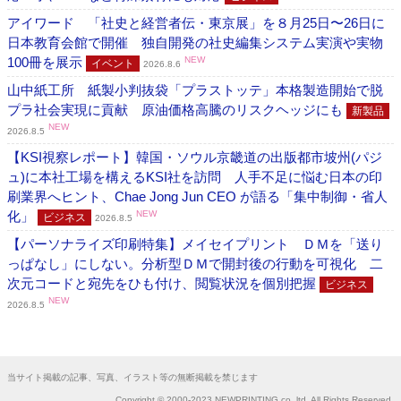
アイワード 「社史と経営者伝・東京展」を８月25日〜26日に
日本教育会館で開催 独自開発の社史編集システム実演や実物
100冊を展示
NEW
イベント
2026.8.6
山中紙工所 紙製小判抜袋「プラストッテ」本格製造開始で脱
プラ社会実現に貢献 原油価格高騰のリスクヘッジにも
新製品
NEW
2026.8.5
【KSI視察レポート】韓国・ソウル京畿道の出版都市坡州(パジ
ュ)に本社工場を構えるKSI社を訪問 人手不足に悩む日本の印
刷業界へヒント、Chae Jong Jun CEO が語る「集中制御・省人
化」
NEW
ビジネス
2026.8.5
【パーソナライズ印刷特集】メイセイプリント ＤＭを「送り
っぱなし」にしない。分析型ＤＭで開封後の行動を可視化 二
次元コードと宛先をひも付け、閲覧状況を個別把握
ビジネス
NEW
2026.8.5
当サイト掲載の記事、写真、イラスト等の無断掲載を禁じます
Copyright © 2000-2023 NEWPRINTING co.,ltd. All Rights Reserved.