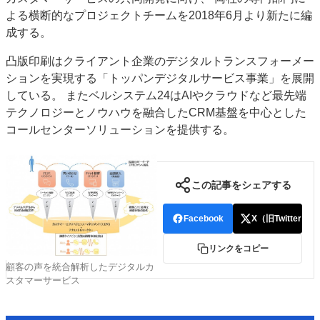
よる横断的なプロジェクトチームを2018年6月より新たに編
特集・デジタル印刷 アイデアで勝負！ ～多様なビジネス・多彩な商材～
成する。
JAPAN PACK 2023 特集
中古印刷機・製本機特集
2022 検査・校正特集
特集・デジタル印刷 ～ 新成長軌道を描く
凸版印刷はクライアント企業のデジタルトランスフォーメー
ションを実現する「トッパンデジタルサービス事業」を展開
案内
している。 またベルシステム24はAIやクラウドなど最先端
発刊案内
JFPI印刷用語集
印刷機材年鑑
テクノロジーとノウハウを融合したCRM基盤を中心とした
コールセンターソリューションを提供する。
運営
会社案内
購読・購入申し込み
サイトポリシー
お問い合わせ
この記事をシェアする
Facebook
X（旧Twitter）
リンクをコピー
顧客の声を統合解析したデジタルカ
スタマーサービス