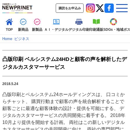
購読をお申込み
TOP
新商品
新製品
ＡＩ・デジタル
デジタル印刷
印刷通販
SDGs・地域
ポ
Home
–
ビジネス
インデックス
凸版印刷 ベルシステム24HDと顧客の声を解析したデ
TOP
新着記事
特集記事
動画コンテンツ
ジタルカスタマーサービス
インタビュー
コレクション
カテゴリー一覧
2018.5.24
新商品
新製品
ＡＩ・デジタル
デジタル印刷
印刷通販
凸版印刷とベルシステム24ホールディングスは、 口コミか
SDGs・地域
ポストプレス
ビジネス
イベント
信用情報
業界
らチャット、 購買行動まで顧客の声を統合解析することで
市場・統計
人事・移転・異動・訃報
顧客ごとに最適な顧客体験の設計・提供を可能にする、 デ
ジタルカスタマーサービスの共同開発に着手する。 2018年
特集記事カテゴリー一覧
10月より提供を開始する計画。 両社はこの新しいデジタル
2022 見える化・MIS特集
カスタマーサービスの共同開発に向け、 両社の専門部門に