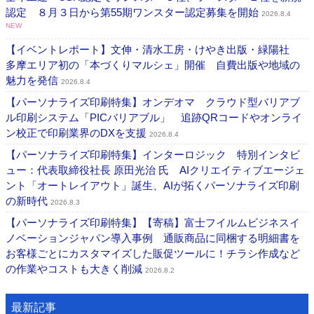
認定 ８月３日から第55期ワンスター認定募集を開始
2026.8.4
NEW
【イベントレポート】文伸・清水工房・けやき出版・緑陽社
多摩エリア初の「本づくりマルシェ」開催 自費出版や地域の
魅力を発信
2026.8.4
【パーソナライズ印刷特集】オンデオマ クラウド型バリアブ
ル印刷システム「PICバリアブル」 追跡QRコードやオンライ
ン校正で印刷業界のDXを支援
2026.8.4
【パーソナライズ印刷特集】インターロジック 特別インタビ
ュー：代表取締役社長 原田光治 氏 AIクリエイティブエージェ
ント「オートレイアウト」誕生、AIが拓くパーソナライズ印刷
の新時代
2026.8.3
【パーソナライズ印刷特集】【寄稿】富士フイルムビジネスイ
ノベーションジャパン導入事例 通販商品に同梱する明細書を
お客様ごとにカスタマイズした販促ツールに！チラシ作成など
の作業やコストも大きく削減
2026.8.2
最新記事