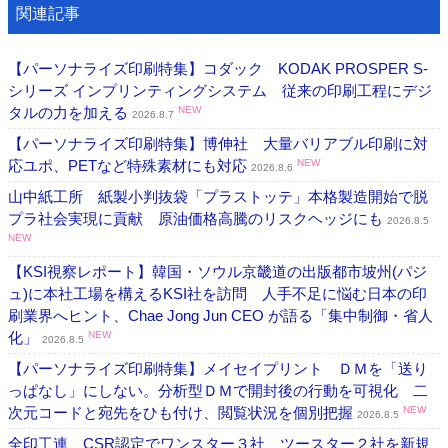
関連記事
【パーソナライズ印刷特集】コダック KODAK PROSPER S-
シリーズ インプリンティングシステム 従来の印刷工程にデジ
タルの力を加える
NEW
2026.8.7
【パーソナライズ印刷特集】博伸社 大量バリアブル印刷に対
応ユポ、PETなど特殊素材にも対応
NEW
2026.8.6
山中紙工所 紙製小判抜袋「プラストッテ」本格製造開始で脱
プラ社会実現に貢献 原油価格高騰のリスクヘッジにも
2026.8.5
NEW
【KSI視察レポート】韓国・ソウル京畿道の出版都市坡州(パジ
ュ)に本社工場を構えるKSI社を訪問 人手不足に悩む日本の印
刷業界へヒント、Chae Jong Jun CEO が語る「集中制御・省人
化」
NEW
2026.8.5
【パーソナライズ印刷特集】メイセイプリント ＤＭを「送り
っぱなし」にしない。分析型ＤＭで開封後の行動を可視化 二
次元コードと宛先をひも付け、閲覧状況を個別把握
NEW
2026.8.5
全印工連 CSR認定でワンスター３社、ツースター２社を新規