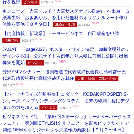
行を視野
NEW
ビジネス
2026.8.9
キンコーズ 大宮マルイ「大宮サステナブルDays」へ出展 古
紙再生紙「おきあがみ」を用いた無料のオリジナルノート作り
体験を実施【８月９日】
NEW
SDGs・地域
2026.8.8
【倒産情報 新潟県】トーヨービジネス 自己破産を申請
NEW
信用情報
2026.8.7
JAGAT 「page2027」ポスターデザイン決定、加藤文明社のデ
ザインを採用 公式サイトも例年より大幅に前倒し公開し出展
募集を開始
NEW
ビジネス
2026.8.7
芳野YMマシナリー 役員改選で代表取締役会長に島崎啓一氏、
代表取締役社長に髙橋淳哉氏が就任
人事・移転・異動・訃報
NEW
2026.8.7
【パーソナライズ印刷特集】コダック KODAK PROSPER S-
シリーズ インプリンティングシステム 従来の印刷工程にデジ
タルの力を加える
NEW
ビジネス
2026.8.7
ビジネスガイド社 「第67回ステーショナリー&ペーパーグッズ
フェア」「第34回STYLISH文具フェア」を東京ビッグサイトで
開催 OEMやオリジナルグッズ製作の商談も【９月２〜４日】