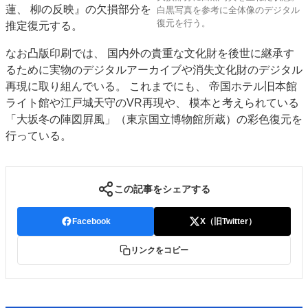
蓮、 柳の反映』の欠損部分を
白黒写真を参考に全体像のデジタル
復元を行う。
推定復元する。
なお凸版印刷では、 国内外の貴重な文化財を後世に継承す
るために実物のデジタルアーカイブや消失文化財のデジタル
再現に取り組んでいる。 これまでにも、 帝国ホテル旧本館
ライト館や江戸城天守のVR再現や、 模本と考えられている
「大坂冬の陣図屛風」（東京国立博物館所蔵）の彩色復元を
行っている。
この記事をシェアする
Facebook
X（旧Twitter）
リンクをコピー