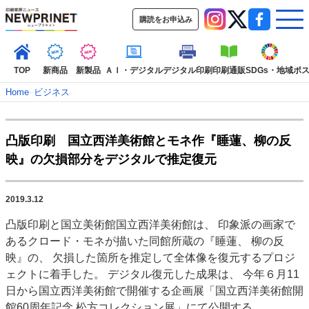
購読をお申込み
TOP
新商品
新製品
ＡＩ・デジタル
デジタル印刷
印刷通販
SDGs・地域
ポ
Home
–
ビジネス
インデックス
凸版印刷 国立西洋美術館とモネ作『睡蓮、柳の反
TOP
新着記事
特集記事
動画コンテンツ
映』の欠損部分をデジタルで推定復元
インタビュー
コレクション
カテゴリー一覧
2019.3.12
新商品
新製品
ＡＩ・デジタル
デジタル印刷
印刷通販
凸版印刷と国立美術館国立西洋美術館は、 印象派の画家で
SDGs・地域
ポストプレス
ビジネス
イベント
信用情報
業界
あるクロード・モネが描いた同館所蔵の『睡蓮、 柳の反
市場・統計
人事・移転・異動・訃報
映』の、 欠損した箇所を推定して全体像を復元するプロジ
ェクトに着手した。 デジタル復元した成果は、 今年６月11
特集記事カテゴリー一覧
日から国立西洋美術館で開催する企画展「国立西洋美術館開
2022 見える化・MIS特集
館60周年記念 松方コレクション展」にて公開する。