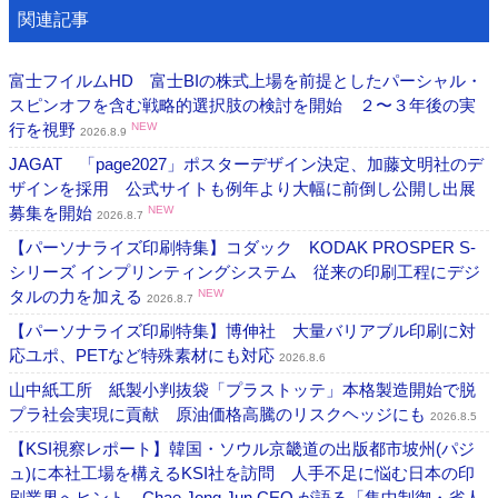
関連記事
富士フイルムHD 富士BIの株式上場を前提としたパーシャル・
スピンオフを含む戦略的選択肢の検討を開始 ２〜３年後の実
行を視野
NEW
2026.8.9
JAGAT 「page2027」ポスターデザイン決定、加藤文明社のデ
ザインを採用 公式サイトも例年より大幅に前倒し公開し出展
募集を開始
NEW
2026.8.7
【パーソナライズ印刷特集】コダック KODAK PROSPER S-
シリーズ インプリンティングシステム 従来の印刷工程にデジ
タルの力を加える
NEW
2026.8.7
【パーソナライズ印刷特集】博伸社 大量バリアブル印刷に対
応ユポ、PETなど特殊素材にも対応
2026.8.6
山中紙工所 紙製小判抜袋「プラストッテ」本格製造開始で脱
プラ社会実現に貢献 原油価格高騰のリスクヘッジにも
2026.8.5
【KSI視察レポート】韓国・ソウル京畿道の出版都市坡州(パジ
ュ)に本社工場を構えるKSI社を訪問 人手不足に悩む日本の印
刷業界へヒント、Chae Jong Jun CEO が語る「集中制御・省人