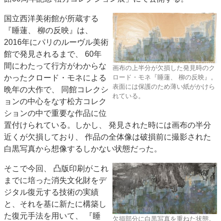
特集・デジタル印刷 アイデアで勝負！ ～多様なビジネス・多彩な商材～
国立西洋美術館が所蔵する
JAPAN PACK 2023 特集
中古印刷機・製本機特集
2022 検査・校正特集
『睡蓮、 柳の反映』は、
特集・デジタル印刷 ～ 新成長軌道を描く
2016年にパリのルーヴル美術
館で発見されるまで、 60年
案内
間にわたって行方がわからな
画布の上半分が欠損した発見時のク
発刊案内
JFPI印刷用語集
印刷機材年鑑
ロード・モネ『睡蓮、 柳の反映』。
かったクロード・モネによる
表面には保護のため薄い紙がかけら
晩年の大作で、 同館コレクシ
運営
れている。
ョンの中心をなす松方コレク
会社案内
購読・購入申し込み
サイトポリシー
ションの中で重要な作品に位
お問い合わせ
置付けられている。しかし、 発見された時には画布の半分
近くが欠損しており、 作品の全体像は破損前に撮影された
白黒写真から想像するしかない状態だった。
そこで今回、 凸版印刷がこれ
までに培った消失文化財をデ
ジタル復元する技術の実績
と、それを基に新たに構築し
た復元手法を用いて、 『睡
欠損部分に白黒写真を重ねた状態。