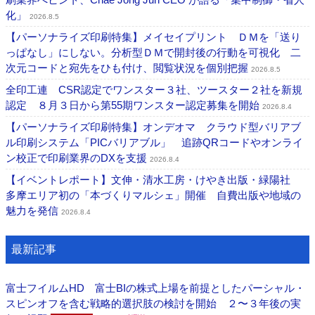
化」
2026.8.5
【パーソナライズ印刷特集】メイセイプリント ＤＭを「送り
っぱなし」にしない。分析型ＤＭで開封後の行動を可視化 二
次元コードと宛先をひも付け、閲覧状況を個別把握
2026.8.5
全印工連 CSR認定でワンスター３社、ツースター２社を新規
認定 ８月３日から第55期ワンスター認定募集を開始
2026.8.4
【パーソナライズ印刷特集】オンデオマ クラウド型バリアブ
ル印刷システム「PICバリアブル」 追跡QRコードやオンライ
ン校正で印刷業界のDXを支援
2026.8.4
【イベントレポート】文伸・清水工房・けやき出版・緑陽社
多摩エリア初の「本づくりマルシェ」開催 自費出版や地域の
魅力を発信
2026.8.4
最新記事
富士フイルムHD 富士BIの株式上場を前提としたパーシャル・
スピンオフを含む戦略的選択肢の検討を開始 ２〜３年後の実