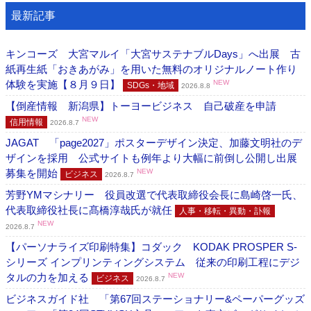
最新記事
キンコーズ 大宮マルイ「大宮サステナブルDays」へ出展 古
紙再生紙「おきあがみ」を用いた無料のオリジナルノート作り
体験を実施【８月９日】
NEW
SDGs・地域
2026.8.8
【倒産情報 新潟県】トーヨービジネス 自己破産を申請
NEW
信用情報
2026.8.7
JAGAT 「page2027」ポスターデザイン決定、加藤文明社のデ
ザインを採用 公式サイトも例年より大幅に前倒し公開し出展
募集を開始
NEW
ビジネス
2026.8.7
芳野YMマシナリー 役員改選で代表取締役会長に島崎啓一氏、
代表取締役社長に髙橋淳哉氏が就任
人事・移転・異動・訃報
NEW
2026.8.7
【パーソナライズ印刷特集】コダック KODAK PROSPER S-
シリーズ インプリンティングシステム 従来の印刷工程にデジ
タルの力を加える
NEW
ビジネス
2026.8.7
ビジネスガイド社 「第67回ステーショナリー&ペーパーグッズ