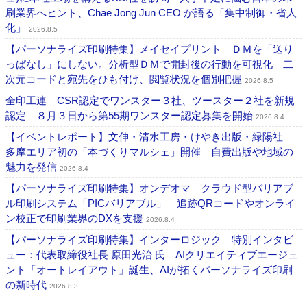
刷業界へヒント、Chae Jong Jun CEO が語る「集中制御・省人
化」
2026.8.5
【パーソナライズ印刷特集】メイセイプリント ＤＭを「送り
っぱなし」にしない。分析型ＤＭで開封後の行動を可視化 二
次元コードと宛先をひも付け、閲覧状況を個別把握
2026.8.5
全印工連 CSR認定でワンスター３社、ツースター２社を新規
認定 ８月３日から第55期ワンスター認定募集を開始
2026.8.4
【イベントレポート】文伸・清水工房・けやき出版・緑陽社
多摩エリア初の「本づくりマルシェ」開催 自費出版や地域の
魅力を発信
2026.8.4
【パーソナライズ印刷特集】オンデオマ クラウド型バリアブ
ル印刷システム「PICバリアブル」 追跡QRコードやオンライ
ン校正で印刷業界のDXを支援
2026.8.4
【パーソナライズ印刷特集】インターロジック 特別インタビ
ュー：代表取締役社長 原田光治 氏 AIクリエイティブエージェ
ント「オートレイアウト」誕生、AIが拓くパーソナライズ印刷
の新時代
2026.8.3