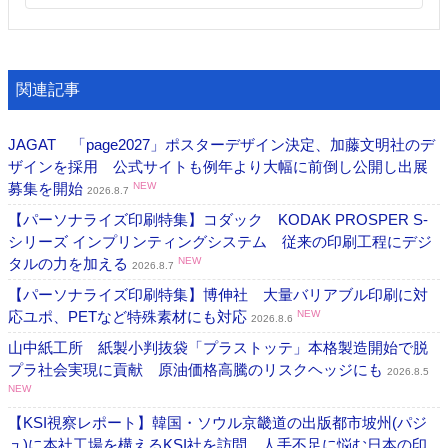
関連記事
JAGAT 「page2027」ポスターデザイン決定、加藤文明社のデ
ザインを採用 公式サイトも例年より大幅に前倒し公開し出展
募集を開始
NEW
2026.8.7
【パーソナライズ印刷特集】コダック KODAK PROSPER S-
シリーズ インプリンティングシステム 従来の印刷工程にデジ
タルの力を加える
NEW
2026.8.7
【パーソナライズ印刷特集】博伸社 大量バリアブル印刷に対
応ユポ、PETなど特殊素材にも対応
NEW
2026.8.6
山中紙工所 紙製小判抜袋「プラストッテ」本格製造開始で脱
プラ社会実現に貢献 原油価格高騰のリスクヘッジにも
2026.8.5
NEW
【KSI視察レポート】韓国・ソウル京畿道の出版都市坡州(パジ
ュ)に本社工場を構えるKSI社を訪問 人手不足に悩む日本の印