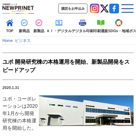
購読をお申込み
TOP
新商品
新製品
ＡＩ・デジタル
デジタル印刷
印刷通販
SDGs・地域
ポ
Home
–
ビジネス
インデックス
ユポ 開発研究棟の本格運用を開始、新製品開発をス
TOP
新着記事
特集記事
動画コンテンツ
ピードアップ
インタビュー
コレクション
カテゴリー一覧
2020.1.31
新商品
新製品
ＡＩ・デジタル
デジタル印刷
印刷通販
ユポ・コーポレ
SDGs・地域
ポストプレス
ビジネス
イベント
信用情報
業界
ーションは2020
市場・統計
人事・移転・異動・訃報
年1月から開発
研究棟の本格運
特集記事カテゴリー一覧
用を開始した。
2022 見える化・MIS特集