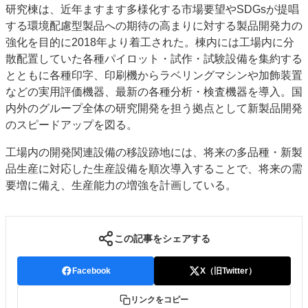
研究棟は、近年ますます多様化する市場要望やSDGsが提唱
特集・デジタル印刷 アイデアで勝負！ ～多様なビジネス・多彩な商材～
する環境配慮型製品への期待の高まりに対する製品開発力の
JAPAN PACK 2023 特集
中古印刷機・製本機特集
2022 検査・校正特集
強化を目的に2018年より着工された。棟内には工場内に分
特集・デジタル印刷 ～ 新成長軌道を描く
散配置していた各種パイロット・試作・試験設備を集約する
とともに各種印字、印刷機からラベリングマシンや加飾装置
案内
などの実用評価機器、最新の各種分析・検査機器を導入。国
発刊案内
JFPI印刷用語集
印刷機材年鑑
内外のグループ全体の研究開発を担う拠点として新製品開発
のスピードアップを図る。
運営
会社案内
購読・購入申し込み
サイトポリシー
工場内の開発関連設備の移設跡地には、将来の多品種・新製
お問い合わせ
品生産に対応した生産設備を順次導入することで、将来の需
要増に備え、生産能力の増強を計画している。
この記事をシェアする
Facebook
X（旧Twitter）
リンクをコピー