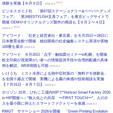
体験を実施【８月９日】
NEW
2026.8.8
ビジネスガイド社 「第67回ステーショナリー&ペーパーグッズ
フェア」「第34回STYLISH文具フェア」を東京ビッグサイトで
開催 OEMやオリジナルグッズ製作の商談も【９月２〜４日】
NEW
2026.8.7
アイワード 「社史と経営者伝・東京展」を８月25日〜26日に
日本教育会館で開催 独自開発の社史編集システム実演や実物
100冊を展示
2026.8.6
アイワード ８月20日「点字・触知図セミナーin札幌」を開催
欧文印刷が視覚障がい者への情報提供手段や合理的配慮の具体
例を解説、WEB視聴も可能
2026.8.4
いけうち ミスト冷房による熱中症対策の「無料デモ体験会」
を全国５拠点で開催 実機による霧の体感や技術相談を実施
【７月31日・８月７日】
2026.8.3
ホリゾン 10月、びわこ工場内HIPで“Horizon Smart Factory 2026
in HIP開催へ～“無人化との共存 〜FIRST TOUCH〜”、人の介
入を最小限に抑えたスマートファクトリーを体感
2026.8.3
RMGT サマーショー 2026を開催 「Green Printing Evolution