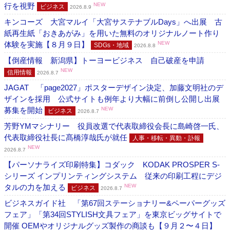
行を視野
NEW
ビジネス
2026.8.9
キンコーズ 大宮マルイ「大宮サステナブルDays」へ出展 古
紙再生紙「おきあがみ」を用いた無料のオリジナルノート作り
体験を実施【８月９日】
NEW
SDGs・地域
2026.8.8
【倒産情報 新潟県】トーヨービジネス 自己破産を申請
NEW
信用情報
2026.8.7
JAGAT 「page2027」ポスターデザイン決定、加藤文明社のデ
ザインを採用 公式サイトも例年より大幅に前倒し公開し出展
募集を開始
NEW
ビジネス
2026.8.7
芳野YMマシナリー 役員改選で代表取締役会長に島崎啓一氏、
代表取締役社長に髙橋淳哉氏が就任
人事・移転・異動・訃報
NEW
2026.8.7
【パーソナライズ印刷特集】コダック KODAK PROSPER S-
シリーズ インプリンティングシステム 従来の印刷工程にデジ
タルの力を加える
NEW
ビジネス
2026.8.7
ビジネスガイド社 「第67回ステーショナリー&ペーパーグッズ
フェア」「第34回STYLISH文具フェア」を東京ビッグサイトで
開催 OEMやオリジナルグッズ製作の商談も【９月２〜４日】