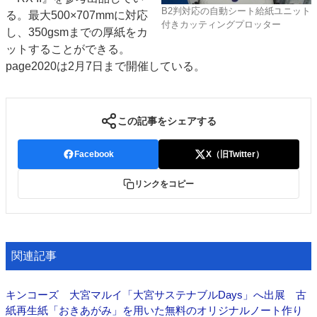
B2判対応の自動シート給紙ユニット
る。最大500×707mmに対応
JAPAN PACK 2023 特集
中古印刷機・製本機特集
付きカッティングプロッター
し、350gsmまでの厚紙をカ
2022 見える化・MIS特集
2022 検査・校正特集
ットすることができる。
特集・デジタル印刷 ～ 新成長軌道を描く
page2020は2月7日まで開催している。
案内
発刊案内
JFPI印刷用語集
印刷機材年鑑
この記事をシェアする
運営
Facebook
X（旧Twitter）
会社案内
購読・購入申し込み
サイトポリシー
お問い合わせ
リンクをコピー
関連記事
キンコーズ 大宮マルイ「大宮サステナブルDays」へ出展 古
紙再生紙「おきあがみ」を用いた無料のオリジナルノート作り