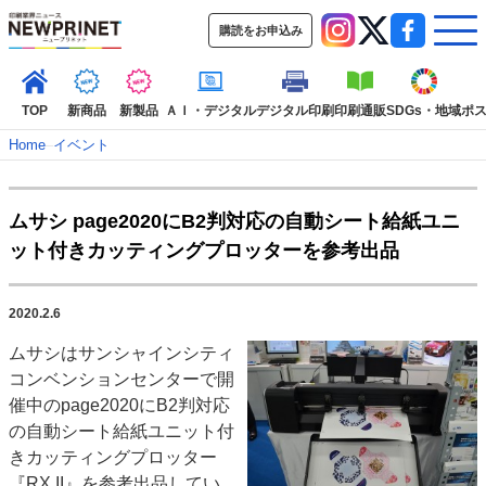
購読をお申込み
TOP
新商品
新製品
ＡＩ・デジタル
デジタル印刷
印刷通販
SDGs・地域
ポ
Home
–
イベント
インデックス
ムサシ page2020にB2判対応の自動シート給紙ユニ
TOP
新着記事
特集記事
動画コンテンツ
ット付きカッティングプロッターを参考出品
インタビュー
コレクション
カテゴリー一覧
2020.2.6
新商品
新製品
ＡＩ・デジタル
デジタル印刷
印刷通販
ムサシはサンシャインシティ
SDGs・地域
ポストプレス
ビジネス
イベント
信用情報
業界
コンベンションセンターで開
市場・統計
人事・移転・異動・訃報
催中のpage2020にB2判対応
の自動シート給紙ユニット付
特集記事カテゴリー一覧
きカッティングプロッター
特集・デジタル印刷 アイデアで勝負！ ～多様なビジネス・多彩な商材～
『RX II』を参考出品してい