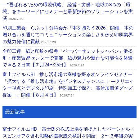
―“選ばれる”ための環境戦略」 経営・労働・地球の3つの「環
境」をキーワードにセミナーと最新技術のソリューションを実
演
2026.7.30
印刷工業会 らぶっく分科会が「本を贈ろう2026」開催 本の
贈り合いを通じてコミュニケーションの楽しさを伝え印刷業界
の魅力発信に貢献
2026.7.28
全印工連 紙と印刷の祭典「ペーパーサミットジャパン」浜松
町・産業貿易センターで開催 紙の魅力や新たな可能性を体験
できる２日間【７月24〜25日】
2026.7.24
富士フイルムBI 推し活市場の商機を探るオンラインセミナー
「拡大する『推し活市場』をビジネスチャンスに！ ―クリエイ
ター視点とデジタル印刷・特殊加工で探る、高付加価値グッズ
提案―」開催【８月４日】
2026.7.24
最新記事
富士フイルムHD 富士BIの株式上場を前提としたパーシャル・
スピンオフを含む戦略的選択肢の検討を開始 ２〜３年後の実