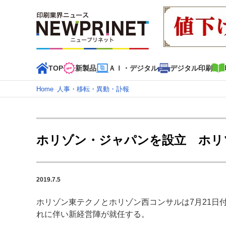
TOP
新製品
ＡＩ・デジタル
デジタル印刷
Home
–
人事・移転・異動・訃報
インデックス
TOP
新着記事
特集記事
動画コンテンツ
ホリゾン・ジャパンを設立 ホリ
カテゴリー一覧
新商品
新製品
ＡＩ・デジタル
デジタル印刷
印刷
2019.7.5
特集記事カテゴリー一覧
ホリゾン東テクノとホリゾン西コンサルは7月21日
特集・デジタル印刷 アイデアで勝負！ ～多様なビジネス
れに伴い新経営陣が就任する。
特集・デジタル印刷 ～ 新成長軌道を描く