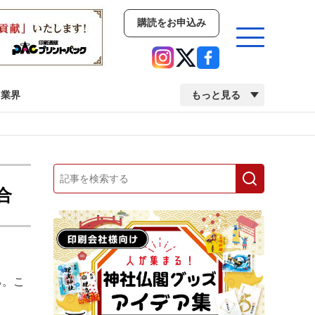
購読をお申込み
業界
もっと見る
新商品
イベント
市場・統計
人事・移転・異動・訃報
合
業界
市場・統計
人事・移転・異動・訃報
る。こ
2022 見える化・MIS特集
2022 検査・校正特集