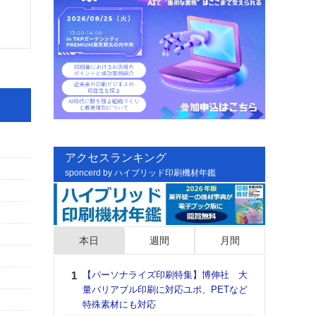
アクセスランキング
sponcerd by ハイブリッド印刷機材年鑑
本日
週間
月間
【パーソナライズ印刷特集】博伸社 大
日印
量バリアブル印刷に対応ユポ、PETなど
た個
特殊素材にも対応
彰」