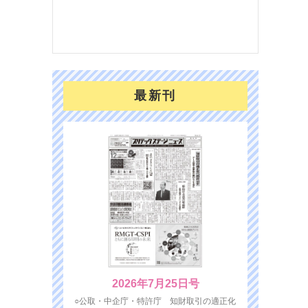
を７
面の
対応
最新刊
2026年7月25日号
○公取・中企庁・特許庁 知財取引の適正化