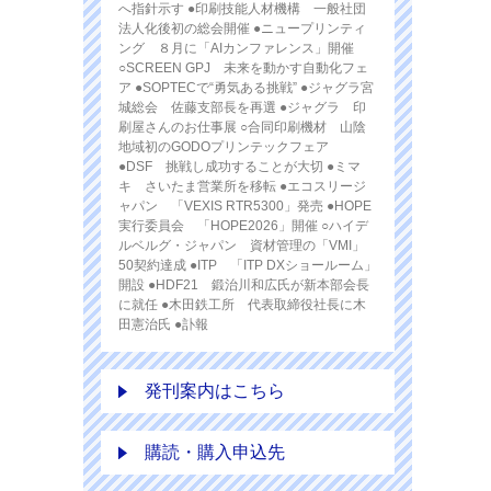
へ指針示す ●印刷技能人材機構 一般社団
法人化後初の総会開催 ●ニュープリンティ
ング ８月に「AIカンファレンス」開催
○SCREEN GPJ 未来を動かす自動化フェ
ア ●SOPTECで“勇気ある挑戦” ●ジャグラ宮
城総会 佐藤支部長を再選 ●ジャグラ 印
刷屋さんのお仕事展 ○合同印刷機材 山陰
地域初のGODOプリンテックフェア
●DSF 挑戦し成功することが大切 ●ミマ
キ さいたま営業所を移転 ●エコスリージ
ャパン 「VEXIS RTR5300」発売 ●HOPE
実行委員会 「HOPE2026」開催 ○ハイデ
ルベルグ・ジャパン 資材管理の「VMI」
50契約達成 ●ITP 「ITP DXショールーム」
開設 ●HDF21 鍛治川和広氏が新本部会長
に就任 ●木田鉄工所 代表取締役社長に木
田憲治氏 ●訃報
発刊案内はこちら
購読・購入申込先