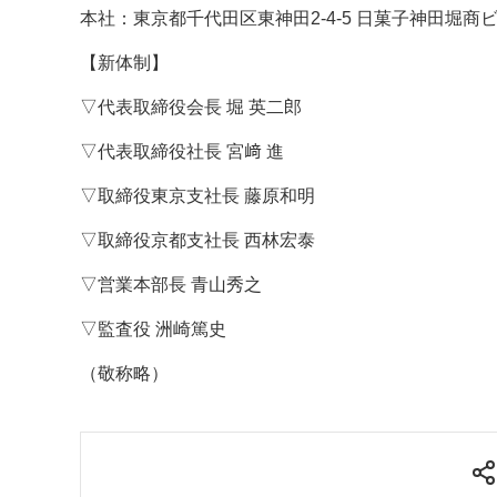
本社：東京都千代田区東神田2-4-5 日菓子神田堀商
案内
【新体制】
発刊案内
JFPI印刷用語集
印刷機材年鑑
▽代表取締役会長 堀 英二郎
運営
▽代表取締役社長 宮﨑 進
会社案内
購読・購入申し込み
サイトポリシ
▽取締役東京支社長 藤原和明
▽取締役京都支社長 西林宏泰
▽営業本部長 青山秀之
▽監査役 洲崎篤史
（敬称略）