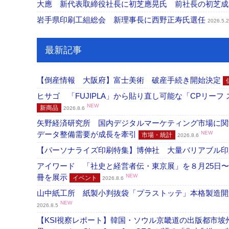
大應 新代表取締役社長に初芝應晃氏 前社長の初芝
岩手県印刷工組総会 新理事長に西野正寿氏選任
2026.5.
最新記事
【倒産情報 大阪府】富士美術 破産手続き開始決定
ヒサゴ 「FUJIPLA」から貼り直し可能な「CPリー
NEW
新商品
2026.8.6
矢野経済研究所 国内デジタルマーケティング市場に関する
データ整備需要が成長を牽引
NEW
市場・統計
2026.8.6
【パーソナライズ印刷特集】博伸社 大量バリアブル印
アイワード 「社史と経営者伝・東京展」を８月25日〜
冊を展示
NEW
イベント
2026.8.6
山中紙工所 紙製小判抜袋「プラストッテ」本格製造
NEW
2026.8.5
【KSI視察レポート】韓国・ソウル京畿道の出版都市坡