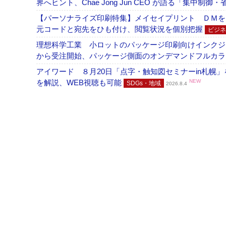
界へヒント、Chae Jong Jun CEO が語る「集中制御
【パーソナライズ印刷特集】メイセイプリント ＤＭを
元コードと宛先をひも付け、閲覧状況を個別把握
ビジネ
理想科学工業 小ロットのパッケージ印刷向けインクジェッ
から受注開始、パッケージ側面のオンデマンドフルカ
アイワード ８月20日「点字・触知図セミナーin札幌
を解説、WEB視聴も可能
NEW
SDGs・地域
2026.8.4