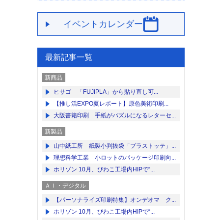
イベントカレンダー
最新記事一覧
新商品
ヒサゴ 「FUJIPLA」から貼り直し可...
【推し活EXPO夏レポート】原色美術印刷...
大阪書籍印刷 手紙がパズルになるレターセ...
新製品
山中紙工所 紙製小判抜袋「プラストッテ」...
理想科学工業 小ロットのパッケージ印刷向...
ホリゾン 10月、びわこ工場内HIPで“...
ＡＩ・デジタル
【パーソナライズ印刷特集】オンデオマ ク...
ホリゾン 10月、びわこ工場内HIPで“...