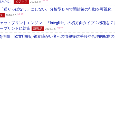
・省人化」
NEW
ビジネス
2026.8.5
「送りっぱなし」にしない。分析型ＤＭで開封後の行動を可視化
NEW
ス
2026.8.5
トプリントエンジン 『Integlide』の横方向タイプ２機種を７
ラープリントに対応
NEW
新製品
2026.8.5
」を開催 欧文印刷が視覚障がい者への情報提供手段や合理的配慮の