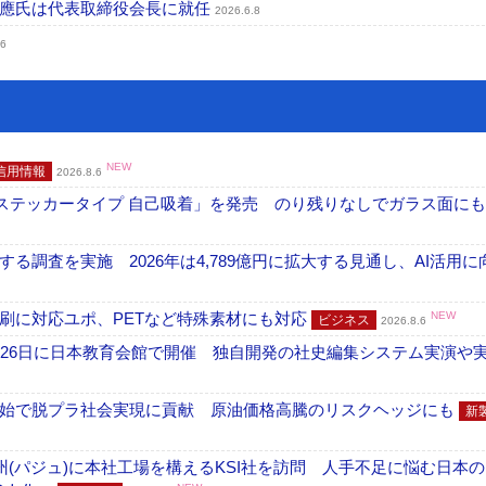
成應氏は代表取締役会長に就任
2026.6.8
26
NEW
信用情報
2026.8.6
フ ステッカータイプ 自己吸着」を発売 のり残りなしでガラス面に
調査を実施 2026年は4,789億円に拡大する見通し、AI活用に
刷に対応ユポ、PETなど特殊素材にも対応
NEW
ビジネス
2026.8.6
26日に日本教育会館で開催 独自開発の社史編集システム実演や実物
開始で脱プラ社会実現に貢献 原油価格高騰のリスクヘッジにも
新
州(パジュ)に本社工場を構えるKSI社を訪問 人手不足に悩む日本