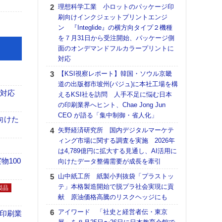
る
理想科学工業 小ロットのパッケージ印
刷向けインクジェットプリントエンジ
DNP
ン 『Integlide』の横方向タイプ２機種
上の
を７月31日から受注開始、パッケージ側
意識
面のオンデマンドフルカラープリントに
時代
対応
る組
【KSI視察レポート】韓国・ソウル京畿
KO
道の出版都市坡州(パジュ)に本社工場を構
体製
も対応
えるKSI社を訪問 人手不足に悩む日本
【パ
の印刷業界へヒント、Chae Jong Jun
量バ
CEO が語る「集中制御・省人化」
向けた
特殊
矢野経済研究所 国内デジタルマーケテ
【パ
ィング市場に関する調査を実施 2026年
ルタ
は4,789億円に拡大する見通し、AI活用に
「Va
100
向けたデータ整備需要が成長を牽引
リュー
山中紙工所 紙製小判抜袋「プラストッ
ライ
テ」本格製造開始で脱プラ社会実現に貢
DM
製品
献 原油価格高騰のリスクヘッジにも
【ペ
アイワード 「社史と経営者伝・東京
ト】
の印刷業