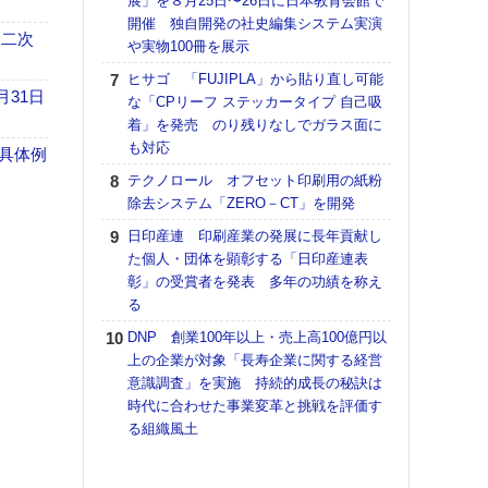
展」を８月25日〜26日に日本教育会館で
アで
開催 独自開発の社史編集システム実演
ホリゾ
 二次
や実物100冊を展示
で“Hor
ヒサゴ 「FUJIPLA」から貼り直し可能
催へ～
月31日
な「CPリーフ ステッカータイプ 自己吸
TO
着」を発売 のり残りなしでガラス面に
スマ
も対応
具体例
ラク
テクノロール オフセット印刷用の紙粉
戦略
除去システム「ZERO－CT」を開発
最適
の課
日印産連 印刷産業の発展に長年貢献し
金融
た個人・団体を顕彰する「日印産連表
ルホ
彰」の受賞者を発表 多年の功績を称え
る
【K
道の
DNP 創業100年以上・売上高100億円以
える
上の企業が対象「長寿企業に関する経営
の印刷
意識調査」を実施 持続的成長の秘訣は
CE
時代に合わせた事業変革と挑戦を評価す
る組織風土
理想
刷向
ン 『