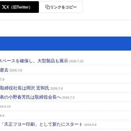
X（旧Twitter）
リンクをコピー
のスペースを確保し、大型製品も展示
2026.7.22
が逝去
2026.7.9
7.9
表取締役社長は岡沢 宏和氏
2026.7.6
代表の小野春芳氏は取締役会長へ
2026.7.3
26.6.15
6.9
、「天正フヨー印刷」として新たにスタート
2026.6.9