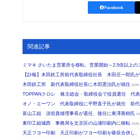
Facebook
関連記事
ミマキ さいたま営業所を移転、営業開始～2.5倍以上
【訃報】木田鉄工所前代表取締役社長 木田庄一郎氏
木田鉄工所 新代表取締役社長に木田憲治氏が就任
2026.
TOPPANクロレ 株主総会・取締役会で役員選任 代
オノ・エーワン 代表取締役に平野直子氏が就任 前
富山工組 須垣貴雄理事長が退任、後任に東澤善樹氏
20
東印工組城西 事務局を文京区の山浦印刷内に移転
2026.
天正フヨー印刷 天正印刷がフヨー印刷を吸収合併し