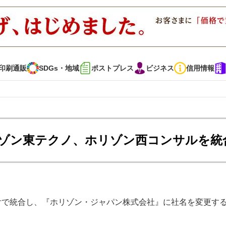
印刷通販
SDGs・地域
ポストプレス
ビジネス
信用情報
インタビュー
コレクション
ゾン東テクノ、ホリゾン西コンサルを統
通販
SDGs・地域
ポストプレス
ビジネス
イベント
信用情報
付で統合し、『ホリゾン・ジャパン株式会社』に社名を変更す
・多彩な商材～
JAPAN PACK 2023 特集
中古印刷機・製本機特集