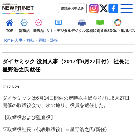
購読をお申込み
TOP
新商品
新製品
ＡＩ・デジタル
デジタル印刷
印刷通販
SDGs・地域
ポ
Home
–
人事・移転・異動・訃報
インデックス
ダイヤミック 役員人事（2017年6月27日付） 社長に
TOP
新着記事
特集記事
動画コンテンツ
星野浩之氏就任
インタビュー
コレクション
カテゴリー一覧
2017.6.29
新商品
新製品
ＡＩ・デジタル
デジタル印刷
印刷通販
ダイヤミックは6月14日開催の定時株主総会並びに6月27日
SDGs・地域
ポストプレス
ビジネス
イベント
信用情報
業界
開催の取締役会で、次の通り、役員を選任した。
市場・統計
人事・移転・異動・訃報
【取締役および監査役】
特集記事カテゴリー一覧
▽取締役社長（代表取締役）＝星野浩之氏(新任)
2022 見える化・MIS特集