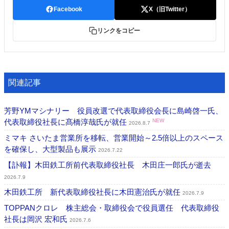
Facebook
X（旧Twitter）
リンクをコピー
関連記事
芳野YMマシナリー 役員改選で代表取締役会長に島崎啓一氏、
代表取締役社長に髙橋淳哉氏が就任
NEW
2026.8.7
ミマキ さいたま営業所を移転、営業開始～2.5倍以上のスペース
を確保し、大型製品も展示
2026.7.22
【訃報】木田鉄工所前代表取締役社長 木田庄一郎氏が逝去
2026.7.9
木田鉄工所 新代表取締役社長に木田憲治氏が就任
2026.7.9
TOPPANクロレ 株主総会・取締役会で役員選任 代表取締役
社長は岡沢 宏和氏
2026.7.6