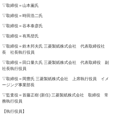
▽取締役＝山本薫氏
特集・デジタル印刷 アイデアで勝負！ ～多様なビジネス・多彩な商材～
JAPAN PACK 2023 特集
中古印刷機・製本機特集
2022 検査・校正特集
▽取締役＝時田浩二氏
特集・デジタル印刷 ～ 新成長軌道を描く
▽取締役＝谷本泰彦氏
案内
▽取締役＝有馬登氏
発刊案内
JFPI印刷用語集
印刷機材年鑑
▽取締役＝鈴木邦夫氏 三菱製紙株式会社 代表取締役社
運営
長 社長執行役員
会社案内
購読・購入申し込み
サイトポリシー
お問い合わせ
▽取締役＝田口量久氏 三菱製紙株式会社 代表取締役 副
社長執行役員
▽取締役＝岡豊氏 三菱製紙株式会社 上席執行役員 イメ
ージング事業部長
▽監査役＝首藤正樹 (新任) 三菱製紙株式会社 取締役 常
務執行役員
【執行役員】