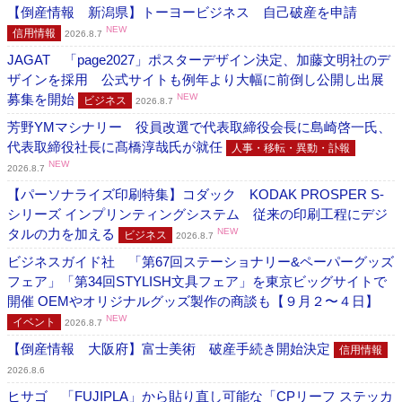
【倒産情報 新潟県】トーヨービジネス 自己破産を申請
NEW
信用情報
2026.8.7
JAGAT 「page2027」ポスターデザイン決定、加藤文明社のデ
ザインを採用 公式サイトも例年より大幅に前倒し公開し出展
募集を開始
NEW
ビジネス
2026.8.7
芳野YMマシナリー 役員改選で代表取締役会長に島崎啓一氏、
代表取締役社長に髙橋淳哉氏が就任
人事・移転・異動・訃報
NEW
2026.8.7
【パーソナライズ印刷特集】コダック KODAK PROSPER S-
シリーズ インプリンティングシステム 従来の印刷工程にデジ
タルの力を加える
NEW
ビジネス
2026.8.7
ビジネスガイド社 「第67回ステーショナリー&ペーパーグッズ
フェア」「第34回STYLISH文具フェア」を東京ビッグサイトで
開催 OEMやオリジナルグッズ製作の商談も【９月２〜４日】
NEW
イベント
2026.8.7
【倒産情報 大阪府】富士美術 破産手続き開始決定
信用情報
2026.8.6
ヒサゴ 「FUJIPLA」から貼り直し可能な「CPリーフ ステッカ