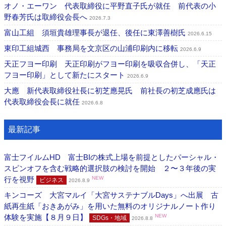
オノ・エーワン 代表取締役に平野直子氏が就任 前代表の小
野春芳氏は取締役会長へ
2026.7.3
富山工組 須垣貴雄理事長が退任、後任に東澤善樹氏
2026.6.15
東印工組城西 事務局を文京区の山浦印刷内に移転
2026.6.9
天正フヨー印刷 天正印刷がフヨー印刷を吸収合併し、「天正
フヨー印刷」として新たにスタート
2026.6.9
大應 新代表取締役社長に初芝應晃氏 前社長の初芝成應氏は
代表取締役会長に就任
2026.6.8
最新記事
富士フイルムHD 富士BIの株式上場を前提としたパーシャル・
スピンオフを含む戦略的選択肢の検討を開始 ２〜３年後の実
行を視野
NEW
ビジネス
2026.8.9
キンコーズ 大宮マルイ「大宮サステナブルDays」へ出展 古
紙再生紙「おきあがみ」を用いた無料のオリジナルノート作り
体験を実施【８月９日】
NEW
SDGs・地域
2026.8.8