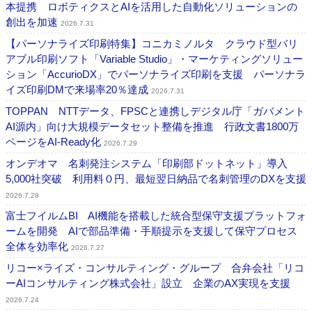
本提携 ロボティクスとAIを活用した自動化ソリューションの
創出を加速
2026.7.31
【パーソナライズ印刷特集】コニカミノルタ クラウド型バリ
アブル印刷ソフト「Variable Studio」・マーケティングソリュー
ション「AccurioDX」でパーソナライズ印刷を支援 パーソナラ
イズ印刷DMで来場率20％達成
2026.7.31
TOPPAN NTTデータ、FPSCと連携しデジタル庁「ガバメント
AI源内」向け大規模データセット整備を推進 行政文書1800万
ページをAI-Ready化
2026.7.29
オンデオマ 名刺発注システム「印刷部ドットネット」導入
5,000社突破 利用料０円、最短翌日納品で名刺管理のDXを支援
2026.7.28
富士フイルムBI AI機能を搭載した統合型保守支援プラットフォ
ームを開発 AIで部品準備・手順提示を支援して保守プロセス
全体を効率化
2026.7.27
リコー×ライズ・コンサルティング・グループ 合弁会社「リコ
ーAIコンサルティング株式会社」設立 企業のAX実現を支援
2026.7.24