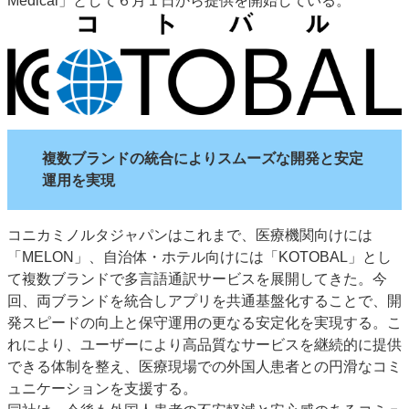
Medical」として６月１日から提供を開始している。
JAPAN PACK 2023 特集
中古印刷機・製本機特集
2022 見える化・MIS特集
2022 検査・校正特集
特集・デジタル印刷 ～ 新成長軌道を描く
案内
発刊案内
JFPI印刷用語集
印刷機材年鑑
複数ブランドの統合によりスムーズな開発と安定
運営
運用を実現
会社案内
購読・購入申し込み
サイトポリシー
お問い合わせ
コニカミノルタジャパンはこれまで、医療機関向けには
「MELON」、自治体・ホテル向けには「KOTOBAL」とし
て複数ブランドで多言語通訳サービスを展開してきた。今
回、両ブランドを統合しアプリを共通基盤化することで、開
発スピードの向上と保守運用の更なる安定化を実現する。こ
れにより、ユーザーにより高品質なサービスを継続的に提供
できる体制を整え、医療現場での外国人患者との円滑なコミ
ュニケーションを支援する。