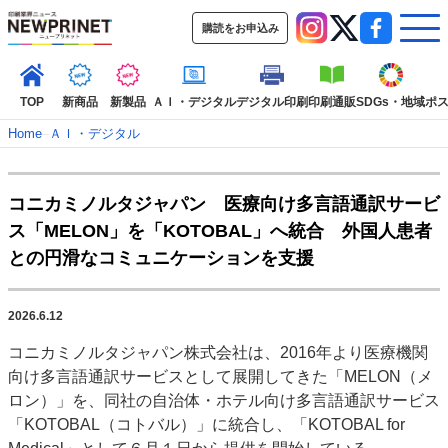
購読をお申込み
TOP
新商品
新製品
ＡＩ・デジタル
デジタル印刷
印刷通販
SDGs・地域
ポ
Home
–
ＡＩ・デジタル
インデックス
コニカミノルタジャパン 医療向け多言語通訳サービ
TOP
新着記事
特集記事
動画コンテンツ
ス「MELON」を「KOTOBAL」へ統合 外国人患者
インタビュー
コレクション
との円滑なコミュニケーションを支援
カテゴリー一覧
新商品
新製品
ＡＩ・デジタル
デジタル印刷
印刷通販
2026.6.12
SDGs・地域
ポストプレス
ビジネス
イベント
信用情報
業界
コニカミノルタジャパン株式会社は、2016年より医療機関
市場・統計
人事・移転・異動・訃報
向け多言語通訳サービスとして展開してきた「MELON（メ
ロン）」を、同社の自治体・ホテル向け多言語通訳サービス
特集記事カテゴリー一覧
「KOTOBAL（コトバル）」に統合し、「KOTOBAL for
特集・デジタル印刷 アイデアで勝負！ ～多様なビジネス・多彩な商材～