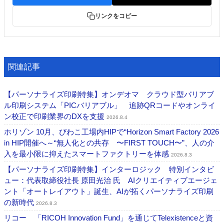
リンクをコピー
関連記事
【パーソナライズ印刷特集】オンデオマ クラウド型バリアブ
ル印刷システム「PICバリアブル」 追跡QRコードやオンライ
ン校正で印刷業界のDXを支援
2026.8.4
ホリゾン 10月、びわこ工場内HIPで“Horizon Smart Factory 2026
in HIP開催へ～“無人化との共存 〜FIRST TOUCH〜”、人の介
入を最小限に抑えたスマートファクトリーを体感
2026.8.3
【パーソナライズ印刷特集】インターロジック 特別インタビ
ュー：代表取締役社長 原田光治 氏 AIクリエイティブエージェ
ント「オートレイアウト」誕生、AIが拓くパーソナライズ印刷
の新時代
2026.8.3
リコー 「RICOH Innovation Fund」を通じてTelexistenceと資