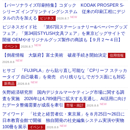
【パーソナライズ印刷特集】コダック KODAK PROSPER S-
シリーズ インプリンティングシステム 従来の印刷工程にデジ
タルの力を加える
NEW
ビジネス
2026.8.7
ビジネスガイド社 「第67回ステーショナリー&ペーパーグッズ
フェア」「第34回STYLISH文具フェア」を東京ビッグサイトで
開催 OEMやオリジナルグッズ製作の商談も【９月２〜４日】
NEW
イベント
2026.8.7
【倒産情報 大阪府】富士美術 破産手続き開始決定
信用情報
NEW
2026.8.6
ヒサゴ 「FUJIPLA」から貼り直し可能な「CPリーフ ステッカ
ータイプ 自己吸着」を発売 のり残りなしでガラス面にも対応
NEW
新商品
2026.8.6
矢野経済研究所 国内デジタルマーケティング市場に関する調
査を実施 2026年は4,789億円に拡大する見通し、AI活用に向け
たデータ整備需要が成長を牽引
NEW
市場・統計
2026.8.6
アイワード 「社史と経営者伝・東京展」を８月25日〜26日に
日本教育会館で開催 独自開発の社史編集システム実演や実物
100冊を展示
NEW
イベント
2026.8.6