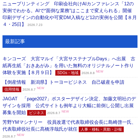
ニュープリンティング 印刷会社向けAIカンファレンス「12の
実例でわかる。AIで“面倒な業務”はここまで変えられる」開催
印刷デザインの自動化や可変DM入稿など12の実例を公開【８月
４・25日】
2026.7.23
最新記事
キンコーズ 大宮マルイ「大宮サステナブルDays」へ出展 古
紙再生紙「おきあがみ」を用いた無料のオリジナルノート作り
体験を実施【８月９日】
NEW
SDGs・地域
2026.8.8
【倒産情報 新潟県】トーヨービジネス 自己破産を申請
NEW
信用情報
2026.8.7
JAGAT 「page2027」ポスターデザイン決定、加藤文明社のデ
ザインを採用 公式サイトも例年より大幅に前倒し公開し出展
募集を開始
NEW
ビジネス
2026.8.7
芳野YMマシナリー 役員改選で代表取締役会長に島崎啓一氏、
代表取締役社長に髙橋淳哉氏が就任
人事・移転・異動・訃報
NEW
2026.8.7