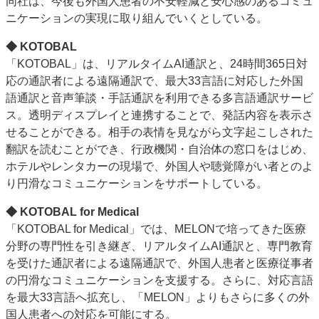
同社は、今後も外国人患者の不安軽減と安心感のあるコミュ
ニケーションの実現に取り組んでいくとしている。
◆ KOTOBAL
「KOTOBAL」は、リアルタイムAI通訳と、24時間365日対
応の通訳者による遠隔通訳で、最大33言語に対応した外国
語通訳と音声筆談・手話通訳を利用できる多言語通訳サービ
ス。透明ディスプレイと連携することで、発話内容を表示さ
せることができる。相手の表情を見ながら文字起こしされた
翻訳を読むことができ、行政機関・自治体の窓口をはじめ、
ホテルやレンタカーの現場で、外国人や聴覚障がい者とのよ
り円滑なコミュニケーションをサポートしている。
◆ KOTOBAL for Medical
「KOTOBAL for Medical」では、MELONで培ってきた医療
分野の専門性を引き継ぎ、リアルタイムAI通訳と、専門教育
を受けた通訳者による遠隔通訳で、外国人患者と医療従事者
の円滑なコミュニケーションを支援する。さらに、対応言語
を最大33言語へ拡充し、「MELON」よりもさらに多くの外
国人患者への対応を可能にする。