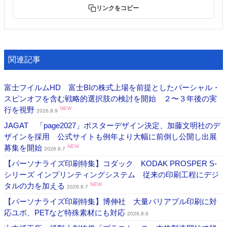
リンクをコピー
関連記事
富士フイルムHD 富士BIの株式上場を前提としたパーシャル・
スピンオフを含む戦略的選択肢の検討を開始 ２〜３年後の実
行を視野
NEW
2026.8.9
JAGAT 「page2027」ポスターデザイン決定、加藤文明社のデ
ザインを採用 公式サイトも例年より大幅に前倒し公開し出展
募集を開始
NEW
2026.8.7
【パーソナライズ印刷特集】コダック KODAK PROSPER S-
シリーズ インプリンティングシステム 従来の印刷工程にデジ
タルの力を加える
NEW
2026.8.7
【パーソナライズ印刷特集】博伸社 大量バリアブル印刷に対
応ユポ、PETなど特殊素材にも対応
2026.8.6