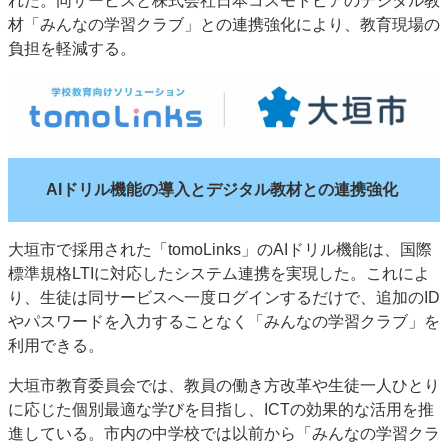
れた。同サービスと株式会社日本コスモトピアのデジタル教
特集・デジタル印刷 アイデアで勝負！ ～多様なビジネス・多彩な商材～
材「みんなの学習クラブ」との連携強化により、教育現場の
負担を軽減する。
JAPAN PACK 2023 特集
中古印刷機・製本機特集
2022 検査・校正特集
特集・デジタル印刷 ～ 新成長軌道を描く
案内
発刊案内
JFPI印刷用語集
印刷機材年鑑
運営
AIドリル機能の導入とデジタル教材との連携強化
会社案内
購読・購入申し込み
サイトポリシー
お問い合わせ
大垣市で採用された「tomoLinks」のAIドリル機能は、国際
標準規格LTIに対応したシステム連携を実現した。これによ
り、生徒は同サービスへ一度ログインするだけで、追加のID
やパスワードを入力することなく「みんなの学習クラブ」を
利用できる。
大垣市教育委員会では、教員の働き方改革や生徒一人ひとり
に応じた個別最適な学びを目指し、ICTの効果的な活用を推
進している。市内の中学校では以前から「みんなの学習クラ