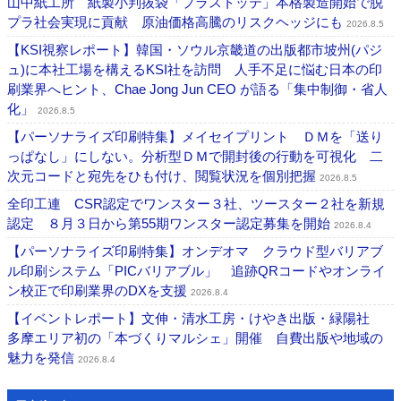
山中紙工所 紙製小判抜袋「プラストッテ」本格製造開始で脱
プラ社会実現に貢献 原油価格高騰のリスクヘッジにも
2026.8.5
【KSI視察レポート】韓国・ソウル京畿道の出版都市坡州(パジ
ュ)に本社工場を構えるKSI社を訪問 人手不足に悩む日本の印
刷業界へヒント、Chae Jong Jun CEO が語る「集中制御・省人
化」
2026.8.5
【パーソナライズ印刷特集】メイセイプリント ＤＭを「送り
っぱなし」にしない。分析型ＤＭで開封後の行動を可視化 二
次元コードと宛先をひも付け、閲覧状況を個別把握
2026.8.5
全印工連 CSR認定でワンスター３社、ツースター２社を新規
認定 ８月３日から第55期ワンスター認定募集を開始
2026.8.4
【パーソナライズ印刷特集】オンデオマ クラウド型バリアブ
ル印刷システム「PICバリアブル」 追跡QRコードやオンライ
ン校正で印刷業界のDXを支援
2026.8.4
【イベントレポート】文伸・清水工房・けやき出版・緑陽社
多摩エリア初の「本づくりマルシェ」開催 自費出版や地域の
魅力を発信
2026.8.4