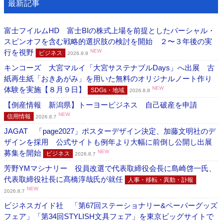
最新記事
富士フイルムHD 富士BIの株式上場を前提としたパーシャル・
スピンオフを含む戦略的選択肢の検討を開始 ２〜３年後の実
行を視野
NEW
ビジネス
2026.8.9
キンコーズ 大宮マルイ「大宮サステナブルDays」へ出展 古
紙再生紙「おきあがみ」を用いた無料のオリジナルノート作り
体験を実施【８月９日】
NEW
SDGs・地域
2026.8.8
【倒産情報 新潟県】トーヨービジネス 自己破産を申請
NEW
信用情報
2026.8.7
JAGAT 「page2027」ポスターデザイン決定、加藤文明社のデ
ザインを採用 公式サイトも例年より大幅に前倒し公開し出展
募集を開始
NEW
ビジネス
2026.8.7
芳野YMマシナリー 役員改選で代表取締役会長に島崎啓一氏、
代表取締役社長に髙橋淳哉氏が就任
人事・移転・異動・訃報
NEW
2026.8.7
ビジネスガイド社 「第67回ステーショナリー&ペーパーグッズ
フェア」「第34回STYLISH文具フェア」を東京ビッグサイトで