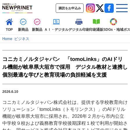
購読をお申込み
TOP
新商品
新製品
ＡＩ・デジタル
デジタル印刷
印刷通販
SDGs・地域
ポ
Home
–
ビジネス
インデックス
コニカミノルタジャパン 「tomoLinks」のAIドリ
TOP
新着記事
特集記事
動画コンテンツ
ル機能が岐阜県大垣市で採用 デジタル教材と連携し
インタビュー
コレクション
個別最適な学びと教育現場の負担軽減を支援
カテゴリー一覧
新商品
新製品
ＡＩ・デジタル
デジタル印刷
印刷通販
2026.6.10
SDGs・地域
ポストプレス
ビジネス
イベント
信用情報
業界
コニカミノルタジャパン株式会社は、提供する学校教育向け
市場・統計
人事・移転・異動・訃報
ソリューション「tomoLinks（トモリンクス）」のAIドリル
機能が岐阜県大垣市に採用され、2026年２月から市内公立
特集記事カテゴリー一覧
中学校９校および義務教育学校後期課程１校で利用が開始さ
2022 見える化・MIS特集