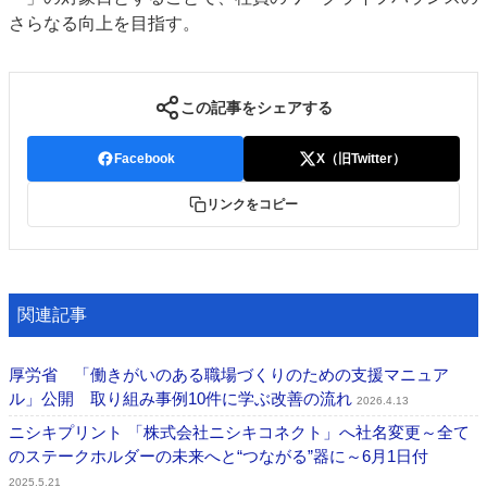
さらなる向上を目指す。
特集・デジタル印刷 アイデアで勝負！ ～多様なビジネス・多彩な商材～
JAPAN PACK 2023 特集
中古印刷機・製本機特集
2022 検査・校正特集
特集・デジタル印刷 ～ 新成長軌道を描く
この記事をシェアする
案内
Facebook
X（旧Twitter）
発刊案内
JFPI印刷用語集
印刷機材年鑑
運営
リンクをコピー
会社案内
購読・購入申し込み
サイトポリシー
お問い合わせ
関連記事
厚労省 「働きがいのある職場づくりのための⽀援マニュア
ル」公開 取り組み事例10件に学ぶ改善の流れ
2026.4.13
ニシキプリント 「株式会社ニシキコネクト」へ社名変更～全て
のステークホルダーの未来へと“つながる”器に～6月1日付
2025.5.21