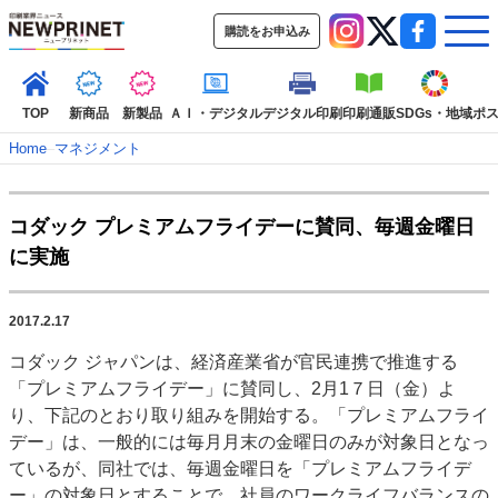
購読をお申込み
TOP
新商品
新製品
ＡＩ・デジタル
デジタル印刷
印刷通販
SDGs・地域
ポ
Home
–
マネジメント
インデックス
コダック プレミアムフライデーに賛同、毎週金曜日
TOP
新着記事
特集記事
動画コンテンツ
に実施
インタビュー
コレクション
カテゴリー一覧
2017.2.17
新商品
新製品
ＡＩ・デジタル
デジタル印刷
印刷通販
コダック ジャパンは、経済産業省が官民連携で推進する
SDGs・地域
ポストプレス
ビジネス
イベント
信用情報
業界
「プレミアムフライデー」に賛同し、2月1７日（金）よ
市場・統計
人事・移転・異動・訃報
り、下記のとおり取り組みを開始する。「プレミアムフライ
デー」は、一般的には毎月月末の金曜日のみが対象日となっ
特集記事カテゴリー一覧
ているが、同社では、毎週金曜日を「プレミアムフライデ
2022 見える化・MIS特集
ー」の対象日とすることで、社員のワークライフバランスの