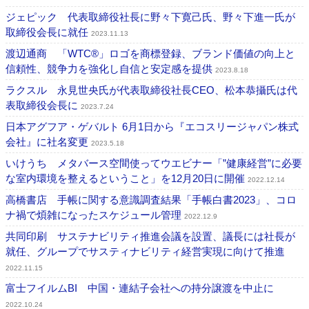
ジェピック 代表取締役社長に野々下寛己氏、野々下進一氏が
取締役会長に就任
2023.11.13
渡辺通商 「WTC®」ロゴを商標登録、ブランド価値の向上と
信頼性、競争力を強化し自信と安定感を提供
2023.8.18
ラクスル 永見世央氏が代表取締役社長CEO、松本恭攝氏は代
表取締役会長に
2023.7.24
日本アグフア・ゲバルト 6月1日から『エコスリージャパン株式
会社』に社名変更
2023.5.18
いけうち メタバース空間使ってウエビナー「”健康経営”に必要
な室内環境を整えるということ」を12月20日に開催
2022.12.14
高橋書店 手帳に関する意識調査結果「手帳白書2023」、コロ
ナ禍で煩雑になったスケジュール管理
2022.12.9
共同印刷 サステナビリティ推進会議を設置、議長には社長が
就任、グループでサスティナビリティ経営実現に向けて推進
2022.11.15
富士フイルムBI 中国・連結子会社への持分譲渡を中止に
2022.10.24