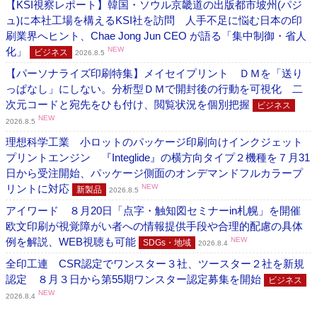
【KSI視察レポート】韓国・ソウル京畿道の出版都市坡州(パジ
ュ)に本社工場を構えるKSI社を訪問 人手不足に悩む日本の印
刷業界へヒント、Chae Jong Jun CEO が語る「集中制御・省人
化」
NEW
ビジネス
2026.8.5
【パーソナライズ印刷特集】メイセイプリント ＤＭを「送り
っぱなし」にしない。分析型ＤＭで開封後の行動を可視化 二
次元コードと宛先をひも付け、閲覧状況を個別把握
ビジネス
NEW
2026.8.5
理想科学工業 小ロットのパッケージ印刷向けインクジェット
プリントエンジン 『Integlide』の横方向タイプ２機種を７月31
日から受注開始、パッケージ側面のオンデマンドフルカラープ
リントに対応
NEW
新製品
2026.8.5
アイワード ８月20日「点字・触知図セミナーin札幌」を開催
欧文印刷が視覚障がい者への情報提供手段や合理的配慮の具体
例を解説、WEB視聴も可能
NEW
SDGs・地域
2026.8.4
全印工連 CSR認定でワンスター３社、ツースター２社を新規
認定 ８月３日から第55期ワンスター認定募集を開始
ビジネス
NEW
2026.8.4