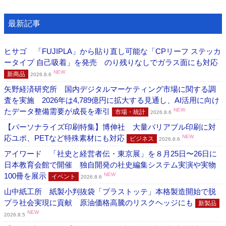
最新記事
ヒサゴ 「FUJIPLA」から貼り直し可能な「CPリーフ ステッカ
ータイプ 自己吸着」を発売 のり残りなしでガラス面にも対応
NEW
新商品
2026.8.6
矢野経済研究所 国内デジタルマーケティング市場に関する調
査を実施 2026年は4,789億円に拡大する見通し、AI活用に向け
たデータ整備需要が成長を牽引
NEW
市場・統計
2026.8.6
【パーソナライズ印刷特集】博伸社 大量バリアブル印刷に対
応ユポ、PETなど特殊素材にも対応
NEW
ビジネス
2026.8.6
アイワード 「社史と経営者伝・東京展」を８月25日〜26日に
日本教育会館で開催 独自開発の社史編集システム実演や実物
100冊を展示
NEW
イベント
2026.8.6
山中紙工所 紙製小判抜袋「プラストッテ」本格製造開始で脱
プラ社会実現に貢献 原油価格高騰のリスクヘッジにも
新製品
NEW
2026.8.5