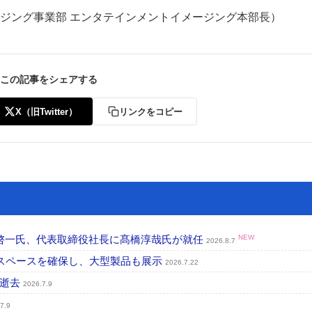
ージング事業部 エンタテインメントイメージング本部長）
この記事をシェアする
X（旧Twitter）
リンクをコピー
啓一氏、代表取締役社長に髙橋淳哉氏が就任
NEW
2026.8.7
のスペースを確保し、大型製品も展示
2026.7.22
が逝去
2026.7.9
7.9