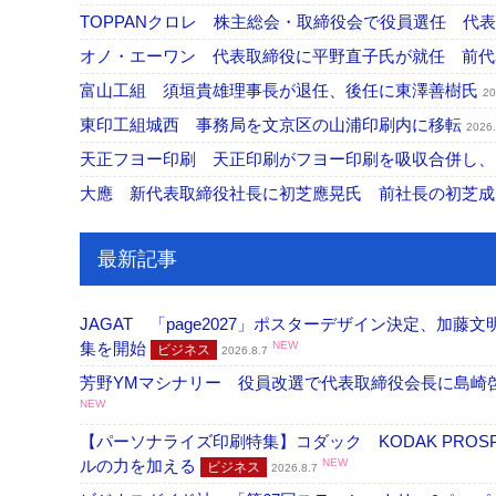
TOPPANクロレ 株主総会・取締役会で役員選任 代
オノ・エーワン 代表取締役に平野直子氏が就任 前
富山工組 須垣貴雄理事長が退任、後任に東澤善樹氏
20
東印工組城西 事務局を文京区の山浦印刷内に移転
2026.
天正フヨー印刷 天正印刷がフヨー印刷を吸収合併し
大應 新代表取締役社長に初芝應晃氏 前社長の初芝
最新記事
JAGAT 「page2027」ポスターデザイン決定、
集を開始
NEW
ビジネス
2026.8.7
芳野YMマシナリー 役員改選で代表取締役会長に島崎
NEW
【パーソナライズ印刷特集】コダック KODAK PROS
ルの力を加える
NEW
ビジネス
2026.8.7