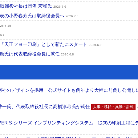
表取締役社長は岡沢 宏和氏
2026.7.6
代表の小野春芳氏は取締役会長へ
2026.7.3
26.6.15
6.9
、「天正フヨー印刷」として新たにスタート
2026.6.9
成應氏は代表取締役会長に就任
2026.6.8
加藤文明社のデザインを採用 公式サイトも例年より大幅に前倒し公開し
啓一氏、代表取締役社長に髙橋淳哉氏が就任
人事・移転・異動・訃報
PER S-シリーズ インプリンティングシステム 従来の印刷工程に