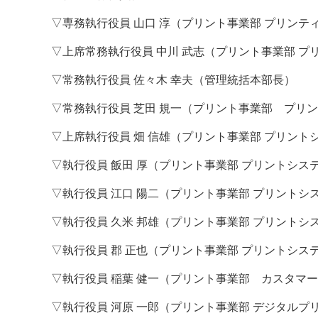
▽専務執行役員 山口 淳（プリント事業部 プリンテ
案内
▽上席常務執行役員 中川 武志（プリント事業部 
発刊案内
JFPI印刷用語集
印刷機材年鑑
▽常務執行役員 佐々木 幸夫（管理統括本部長）
運営
▽常務執行役員 芝田 規一（プリント事業部 プリ
会社案内
購読・購入申し込み
サイトポリシ
▽上席執行役員 畑 信雄（プリント事業部 プリント
▽執行役員 飯田 厚（プリント事業部 プリントシ
▽執行役員 江口 陽二（プリント事業部 プリントシ
▽執行役員 久米 邦雄（プリント事業部 プリント
▽執行役員 郡 正也（プリント事業部 プリントシス
▽執行役員 稲葉 健一（プリント事業部 カスタマ
▽執行役員 河原 一郎（プリント事業部 デジタルプ