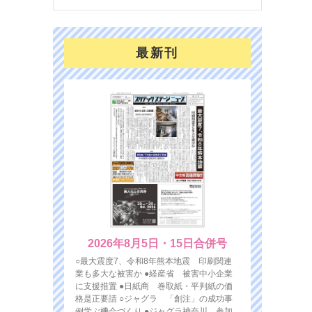
最新刊
2026年8月5日・15日合併号
○最大震度7、令和8年熊本地震 印刷関連
業も多大な被害か ●経産省 被害中小企業
に支援措置 ●日紙商 巻取紙・平判紙の価
格是正要請 ○ジャグラ 「創注」の成功事
例学ぶ機会づくり ●ジャグラ神奈川 参加