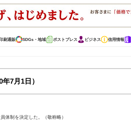
印刷通販
SDGs・地域
ポストプレス
ビジネス
信用情報
インタビュー
コレクション
0年7月1日）
通販
SDGs・地域
ポストプレス
ビジネス
イベント
信用情報
り役員体制を決定した。（敬称略）
で勝負！ ～多様なビジネス・多彩な商材～
JAPAN PACK 2023 特集