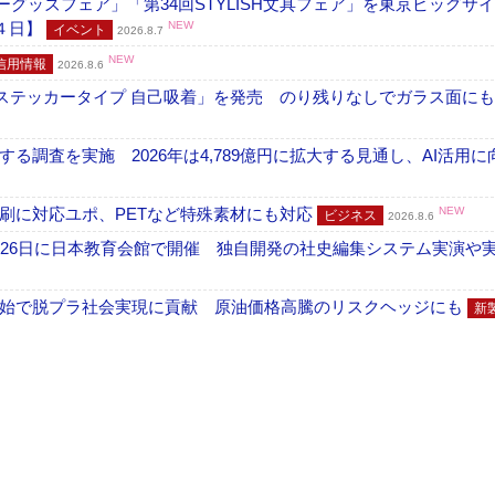
グッズフェア」「第34回STYLISH文具フェア」を東京ビッグサ
４日】
NEW
イベント
2026.8.7
NEW
信用情報
2026.8.6
フ ステッカータイプ 自己吸着」を発売 のり残りなしでガラス面に
調査を実施 2026年は4,789億円に拡大する見通し、AI活用に
刷に対応ユポ、PETなど特殊素材にも対応
NEW
ビジネス
2026.8.6
26日に日本教育会館で開催 独自開発の社史編集システム実演や実物
開始で脱プラ社会実現に貢献 原油価格高騰のリスクヘッジにも
新