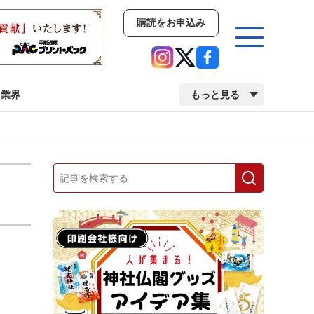
購読をお申込み
業界
もっと見る
新商品
イベント
市場・統計
人事・移転・異動・訃報
業界
市場・統計
人事・移転・異動・訃報
中古印刷機・製本機特集
2022 検査・校正特集