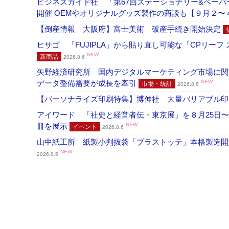
ビジネスガイド社 「第67回ステーショナリー&ペーパー
開催 OEMやオリジナルグッズ製作の商談も【９月２〜
【倒産情報 大阪府】富士美術 破産手続き開始決定
ヒサゴ 「FUJIPLA」から貼り直し可能な「CPリー
NEW
新商品
2026.8.6
矢野経済研究所 国内デジタルマーケティング市場に関する
データ整備需要が成長を牽引
NEW
市場・統計
2026.8.6
【パーソナライズ印刷特集】博伸社 大量バリアブル印
アイワード 「社史と経営者伝・東京展」を８月25日〜
冊を展示
NEW
イベント
2026.8.6
山中紙工所 紙製小判抜袋「プラストッテ」本格製造
NEW
2026.8.5