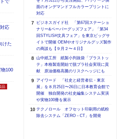
を７月31日から受注開始、パッケージ側
イトで
面のオンデマンドフルカラープリントに
【K
対応
道の
える
ビジネスガイド社 「第67回ステーショ
の印刷
も対応
ナリー&ペーパーグッズフェア」「第34
CE
回STYLISH文具フェア」を東京ビッグサ
イトで開催 OEMやオリジナルグッズ製作
KO
向けた
の商談も【９月２〜４日】
体製
山中紙工所 紙製小判抜袋「プラストッ
【ペ
テ」本格製造開始で脱プラ社会実現に貢
ト】
100
献 原油価格高騰のリスクヘッジにも
アで
アイワード 「社史と経営者伝・東京
【パ
製品
展」を８月25日〜26日に日本教育会館で
士フ
開催 独自開発の社史編集システム実演
パン
や実物100冊を展示
書を
ツー
テクノロール オフセット印刷用の紙粉
トも
除去システム「ZERO－CT」を開発
富士
地・
付表