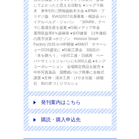
してよかったと思える活動を ●ジャグラ栃
木 来年9月に関地協栃木大会 ●JPMA・プ
リデジ協 IGAS2027出展募集・相談会 ○ハ
イデルベルグ・ジャパン 「SPARK」テー
マに最適生産を提案 ●印刷メディア年金
運用収益率8％超確保 ●全印健保 11年連続
の黒字決算 ○ホリゾン Horizon Smart
Factory 2026 in HIP開催 ●RMGT サマーシ
ョー2026盛況に ●印刷工業会 3回目の
「本を贈ろう」 ○全印工連・日紙商 ペー
パーサミットジャパンに4,000人超 ●キング
コーポレーション 会場限定商品を販売 ●
中外写真薬品 国際紙パルプ商事に全株式
譲渡 ●文伸・清水工房・けやき出版・緑陽
社 初の本づくりマルシェ
発刊案内はこちら
購読・購入申込先