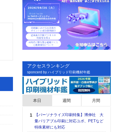
アクセスランキング
sponcerd by ハイブリッド印刷機材年鑑
本日
週間
月間
【パーソナライズ印刷特集】博伸社 大
日印
量バリアブル印刷に対応ユポ、PETなど
た個
特殊素材にも対応
彰」