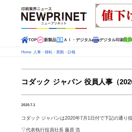
TOP
新製品
ＡＩ・デジタル
デジタル印刷
Home
–
人事・移転・異動・訃報
インデックス
TOP
新着記事
特集記事
動画コンテンツ
コダック ジャパン 役員人事（202
カテゴリー一覧
新商品
新製品
ＡＩ・デジタル
デジタル印刷
印刷
2020.7.1
特集記事カテゴリー一覧
コダック ジャパンは2020年7月1日付で下記の通
2022 見える化・MIS特集
特集・デジタル印刷 アイデア
特集・デジタル印刷 ～ 新成長軌道を描く
▽代表執行役員社長 藤原 浩