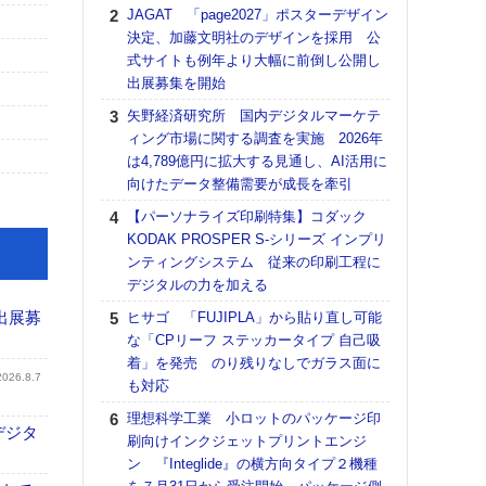
る
JAGAT 「page2027」ポスターデザイン
決定、加藤文明社のデザインを採用 公
DNP
式サイトも例年より大幅に前倒し公開し
上の
出展募集を開始
意識
時代
矢野経済研究所 国内デジタルマーケテ
る組
ィング市場に関する調査を実施 2026年
は4,789億円に拡大する見通し、AI活用に
【パ
向けたデータ整備需要が成長を牽引
量バ
特殊
【パーソナライズ印刷特集】コダック
KODAK PROSPER S-シリーズ インプリ
ホリゾ
ンティングシステム 従来の印刷工程に
で“Hor
デジタルの力を加える
催へ～
TO
出展募
ヒサゴ 「FUJIPLA」から貼り直し可能
スマ
な「CPリーフ ステッカータイプ 自己吸
着」を発売 のり残りなしでガラス面に
理想
2026.8.7
も対応
刷向
ン 『
理想科学工業 小ロットのパッケージ印
デジタ
を７
刷向けインクジェットプリントエンジ
面の
ン 『Integlide』の横方向タイプ２機種
対応