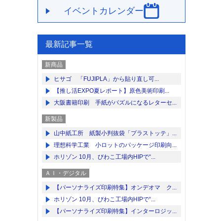
イベントカレンダー
最新記事一覧
新商品
ヒサゴ 「FUJIPLA」から貼り直し可...
【推し活EXPO夏レポート】原色美術印刷...
大阪書籍印刷 手紙がパズルになるレターセ...
新製品
山中紙工所 紙製小判抜袋「プラストッテ」...
理想科学工業 小ロットのパッケージ印刷向...
ホリゾン 10月、びわこ工場内HIPで“...
ＡＩ・デジタル
【パーソナライズ印刷特集】オンデオマ ク...
ホリゾン 10月、びわこ工場内HIPで“...
【パーソナライズ印刷特集】インターロジッ...