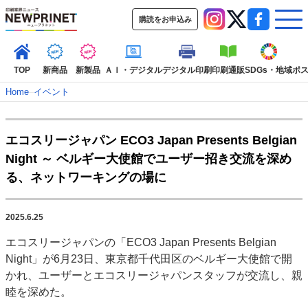
購読をお申込み
TOP
新商品
新製品
ＡＩ・デジタル
デジタル印刷
印刷通販
SDGs・地域
ポ
Home
–
イベント
インデックス
エコスリージャパン ECO3 Japan Presents Belgian
TOP
新着記事
特集記事
動画コンテンツ
Night ～ ベルギー大使館でユーザー招き交流を深め
インタビュー
コレクション
る、ネットワーキングの場に
カテゴリー一覧
新商品
新製品
ＡＩ・デジタル
デジタル印刷
印刷通販
2025.6.25
SDGs・地域
ポストプレス
ビジネス
イベント
信用情報
業界
エコスリージャパンの「ECO3 Japan Presents Belgian
市場・統計
人事・移転・異動・訃報
Night」が6月23日、東京都千代田区のベルギー大使館で開
かれ、ユーザーとエコスリージャパンスタッフが交流し、親
特集記事カテゴリー一覧
睦を深めた。
2022 見える化・MIS特集