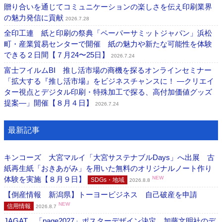
贈り合いを通じてコミュニケーションの楽しさを伝え印刷業界
の魅力発信に貢献
2026.7.28
全印工連 紙と印刷の祭典「ペーパーサミットジャパン」浜松
町・産業貿易センターで開催 紙の魅力や新たな可能性を体験
できる２日間【７月24〜25日】
2026.7.24
富士フイルムBI 推し活市場の商機を探るオンラインセミナー
「拡大する『推し活市場』をビジネスチャンスに！ ―クリエイ
ター視点とデジタル印刷・特殊加工で探る、高付加価値グッズ
提案―」開催【８月４日】
2026.7.24
最新記事
キンコーズ 大宮マルイ「大宮サステナブルDays」へ出展 古
紙再生紙「おきあがみ」を用いた無料のオリジナルノート作り
体験を実施【８月９日】
NEW
SDGs・地域
2026.8.8
【倒産情報 新潟県】トーヨービジネス 自己破産を申請
NEW
信用情報
2026.8.7
JAGAT 「page2027」ポスターデザイン決定、加藤文明社のデ