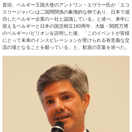
冒頭、ベルギー王国大使のアントワン・エヴラー氏が「エコ
特集・デジタル印刷 アイデアで勝負！ ～多様なビジネス・多彩な商材～
スリージャパンは二国間関係の象徴的な例であり、日本で成
JAPAN PACK 2023 特集
中古印刷機・製本機特集
2022 検査・校正特集
功したベルギー企業の一社と認識している」と述べ、来年に
特集・デジタル印刷 ～ 新成長軌道を描く
迎えるベルギーと日本の国交樹立160周年、大阪・関西万博
のベルギーパビリオンを説明した後、「このイベントが皆様
案内
にとって未来のインスピレーションが受けられる有意義な交
発刊案内
JFPI印刷用語集
印刷機材年鑑
流の場となることを願っている」と、歓迎の言葉を述べた。
運営
会社案内
購読・購入申し込み
サイトポリシー
お問い合わせ