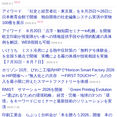
NEW
2026.8.7
アイワード 「社史と経営者伝・東京展」を８月25日〜26日に
日本教育会館で開催 独自開発の社史編集システム実演や実物
100冊を展示
NEW
2026.8.6
アイワード ８月20日「点字・触知図セミナーin札幌」を開催
欧文印刷が視覚障がい者への情報提供手段や合理的配慮の具体
例を解説、WEB視聴も可能
2026.8.4
いけうち ミスト冷房による熱中症対策の「無料デモ体験会」
を全国５拠点で開催 実機による霧の体感や技術相談を実施
【７月31日・８月７日】
2026.8.3
ホリゾン 10月、びわこ工場内HIPで“Horizon Smart Factory 2026
in HIP開催へ～“無人化との共存 〜FIRST TOUCH〜”、人の介
入を最小限に抑えたスマートファクトリーを体感
2026.8.3
RMGT サマーショー 2026を開催 「Green Printing Evolution
―“選ばれる”ための環境戦略」 経営・労働・地球の3つの「環
境」をキーワードにセミナーと最新技術のソリューションを実
演
2026.7.30
印刷工業会 らぶっく分科会が「本を贈ろう2026」開催 本の