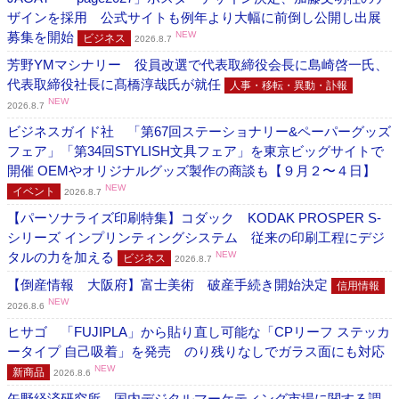
ザインを採用 公式サイトも例年より大幅に前倒し公開し出展
募集を開始
NEW
ビジネス
2026.8.7
芳野YMマシナリー 役員改選で代表取締役会長に島崎啓一氏、
代表取締役社長に髙橋淳哉氏が就任
人事・移転・異動・訃報
NEW
2026.8.7
ビジネスガイド社 「第67回ステーショナリー&ペーパーグッズ
フェア」「第34回STYLISH文具フェア」を東京ビッグサイトで
開催 OEMやオリジナルグッズ製作の商談も【９月２〜４日】
NEW
イベント
2026.8.7
【パーソナライズ印刷特集】コダック KODAK PROSPER S-
シリーズ インプリンティングシステム 従来の印刷工程にデジ
タルの力を加える
NEW
ビジネス
2026.8.7
【倒産情報 大阪府】富士美術 破産手続き開始決定
信用情報
NEW
2026.8.6
ヒサゴ 「FUJIPLA」から貼り直し可能な「CPリーフ ステッカ
ータイプ 自己吸着」を発売 のり残りなしでガラス面にも対応
NEW
新商品
2026.8.6
矢野経済研究所 国内デジタルマーケティング市場に関する調