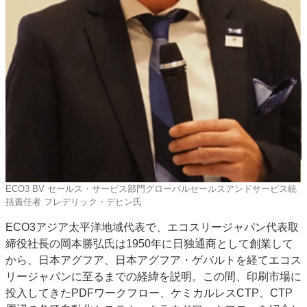
ECO3 BV セールス・サービス部門グローバルセールスアンドサービス統
括責任者 フレデリック・デヒン氏
ECO3アジア太平洋地域代表で、エコスリージャパン代表取
締役社長の岡本勝弘氏は1950年に日独通商として創業して
から、日本アグフア、日本アグフア・ゲバルトを経てエコス
リージャパンに至るまでの経緯を説明。この間、印刷市場に
投入してきたPDFワークフロー、ケミカルレスCTP、CTP