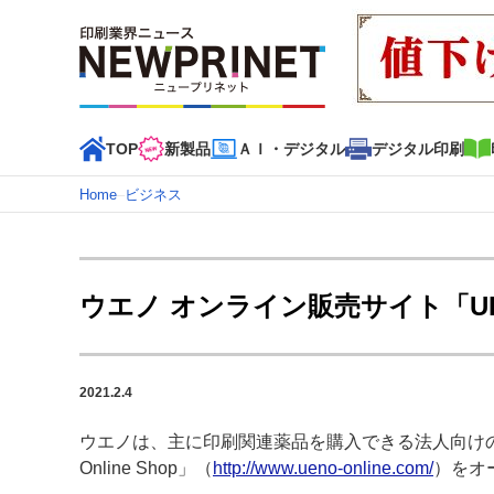
TOP
新製品
ＡＩ・デジタル
デジタル印刷
Home
–
ビジネス
インデックス
TOP
新着記事
特集記事
動画コンテンツ
ウエノ オンライン販売サイト「UENO
カテゴリー一覧
新商品
新製品
ＡＩ・デジタル
デジタル印刷
印刷
2021.2.4
特集記事カテゴリー一覧
ウエノは、主に印刷関連薬品を購入できる法人向けの
2022 見える化・MIS特集
特集・デジタル印刷 アイデア
Online Shop」（
http://www.ueno-online.com/
）をオ
特集・デジタル印刷 ～ 新成長軌道を描く