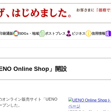
印刷通販
SDGs・地域
ポストプレス
ビジネス
信用情報
インタビュー
コレクション
 Online Shop」開設
通販
SDGs・地域
ポストプレス
ビジネス
イベント
信用情報
オンライン販売サイト「UENO
で勝負！ ～多様なビジネス・多彩な商材～
JAPAN PACK 2023 特集
ープンした。