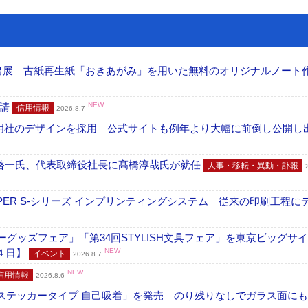
へ出展 古紙再生紙「おきあがみ」を用いた無料のオリジナルノート
申請
NEW
信用情報
2026.8.7
加藤文明社のデザインを採用 公式サイトも例年より大幅に前倒し公開し
啓一氏、代表取締役社長に髙橋淳哉氏が就任
人事・移転・異動・訃報
PER S-シリーズ インプリンティングシステム 従来の印刷工程に
グッズフェア」「第34回STYLISH文具フェア」を東京ビッグサ
４日】
NEW
イベント
2026.8.7
NEW
信用情報
2026.8.6
フ ステッカータイプ 自己吸着」を発売 のり残りなしでガラス面に