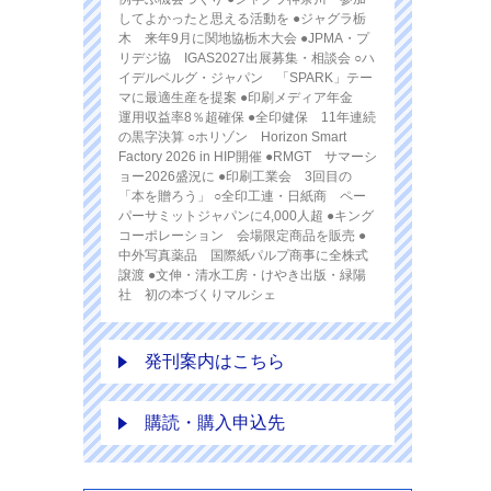
してよかったと思える活動を ●ジャグラ栃
木 来年9月に関地協栃木大会 ●JPMA・プ
リデジ協 IGAS2027出展募集・相談会 ○ハ
イデルベルグ・ジャパン 「SPARK」テー
マに最適生産を提案 ●印刷メディア年金
運用収益率8％超確保 ●全印健保 11年連続
の黒字決算 ○ホリゾン Horizon Smart
Factory 2026 in HIP開催 ●RMGT サマーシ
ョー2026盛況に ●印刷工業会 3回目の
「本を贈ろう」 ○全印工連・日紙商 ペー
パーサミットジャパンに4,000人超 ●キング
コーポレーション 会場限定商品を販売 ●
中外写真薬品 国際紙パルプ商事に全株式
譲渡 ●文伸・清水工房・けやき出版・緑陽
社 初の本づくりマルシェ
発刊案内はこちら
購読・購入申込先