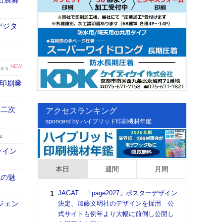
デジタ
NEW
.8.5
の印刷業
 二次
アクセスランキング
sponcerd by ハイブリッド印刷機材年鑑
4
ライン
本日
週間
月間
域の魅
JAGAT 「page2027」ポスターデザイン
日印
ジェン
決定、加藤文明社のデザインを採用 公
た個
式サイトも例年より大幅に前倒し公開し
彰」