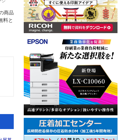
ページ
の商品
無料と
出展募