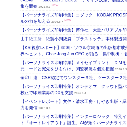
集を開始
NEW
2026.8.7
【パーソナライズ印刷特集】コダック KODAK PROS
ルの力を加える
NEW
2026.8.7
【パーソナライズ印刷特集】博伸社 大量バリアブル印
山中紙工所 紙製小判抜袋「プラストッテ」本格製造
【KSI視察レポート】韓国・ソウル京畿道の出版都市坡
界へヒント、Chae Jong Jun CEO が語る「集中制御
【パーソナライズ印刷特集】メイセイプリント ＤＭを
元コードと宛先をひも付け、閲覧状況を個別把握
2026.8.5
全印工連 CSR認定でワンスター３社、ツースター２
【パーソナライズ印刷特集】オンデオマ クラウド型バ
校正で印刷業界のDXを支援
2026.8.4
【イベントレポート】文伸・清水工房・けやき出版・緑
力を発信
2026.8.4
【パーソナライズ印刷特集】インターロジック 特別イン
ト「オートレイアウト」誕生、AIが拓くパーソナライ