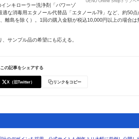
UENO Online Shopトップ
刷機用のインキローラー洗浄剤「パワーゾ
適な消毒用エタノール代替品「エタノール79」など、約50点
、離島を除く）。1回の購入金額が税込10,000円以上の場合は
り、サンプル品の希望にも応える。
ー
お問い合わせ
この記事をシェアする
X（旧Twitter）
リンクをコピー
加藤文明社のデザインを採用 公式サイトも例年より大幅に前倒し公開し