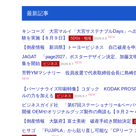
最新記事
キンコーズ 大宮マルイ「大宮サステナブルDays」
験を実施【８月９日】
NEW
SDGs・地域
2026.8.8
【倒産情報 新潟県】トーヨービジネス 自己破産を
JAGAT 「page2027」ポスターデザイン決定、
集を開始
NEW
ビジネス
2026.8.7
芳野YMマシナリー 役員改選で代表取締役会長に島崎
NEW
【パーソナライズ印刷特集】コダック KODAK PROS
ルの力を加える
NEW
ビジネス
2026.8.7
ビジネスガイド社 「第67回ステーショナリー&ペーパー
開催 OEMやオリジナルグッズ製作の商談も【９月２〜
【倒産情報 大阪府】富士美術 破産手続き開始決定
ヒサゴ 「FUJIPLA」から貼り直し可能な「CPリー