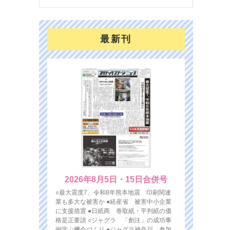
最新刊
2026年8月5日・15日合併号
○最大震度7、令和8年熊本地震 印刷関連
業も多大な被害か ●経産省 被害中小企業
に支援措置 ●日紙商 巻取紙・平判紙の価
格是正要請 ○ジャグラ 「創注」の成功事
例学ぶ機会づくり ●ジャグラ神奈川 参加