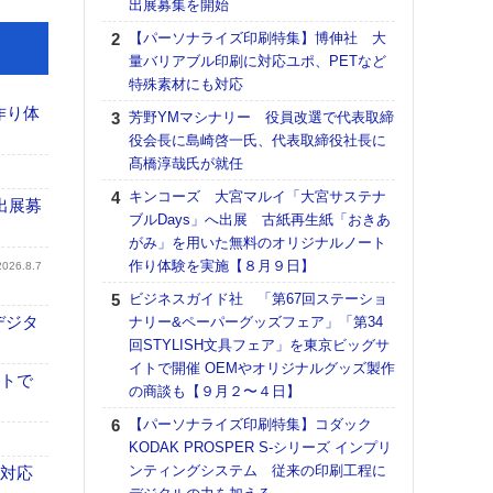
出展募集を開始
る
【パーソナライズ印刷特集】博伸社 大
DNP
量バリアブル印刷に対応ユポ、PETなど
上の
特殊素材にも対応
意識
時代
作り体
芳野YMマシナリー 役員改選で代表取締
る組
役会長に島崎啓一氏、代表取締役社長に
髙橋淳哉氏が就任
【パ
量バ
キンコーズ 大宮マルイ「大宮サステナ
出展募
特殊
ブルDays」へ出展 古紙再生紙「おきあ
がみ」を用いた無料のオリジナルノート
ホリゾ
作り体験を実施【８月９日】
で“Hor
2026.8.7
催へ～
ビジネスガイド社 「第67回ステーショ
TO
デジタ
ナリー&ペーパーグッズフェア」「第34
スマ
回STYLISH文具フェア」を東京ビッグサ
イトで開催 OEMやオリジナルグッズ製作
理想
イトで
の商談も【９月２〜４日】
刷向
ン 『
【パーソナライズ印刷特集】コダック
を７
KODAK PROSPER S-シリーズ インプリ
面の
ンティングシステム 従来の印刷工程に
も対応
対応