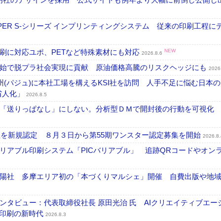
PER S-シリーズ インプリンティングシステム 従来の印刷工程に
刷に対応ユポ、PETなど特殊素材にも対応
NEW
2026.8.6
開始で脱プラ社会実現に貢献 原油価格高騰のリスクヘッジにも
2026
州(パジュ)に本社工場を構えるKSI社を訪問 人手不足に悩む日本
・省人化」
2026.8.5
「送りっぱなし」にしない。分析型ＤＭで開封後の行動を可視化
社を新規認定 ８月３日から第55期ワンスター認定募集を開始
2026.8.
リアブル印刷システム「PICバリアブル」 追跡QRコードやオン
陽社 多摩エリア初の「本づくりマルシェ」開催 自費出版や地
タビュー：代表取締役社長 原田光治 氏 AIクリエイティブエー
ズ印刷の新時代
2026.8.3