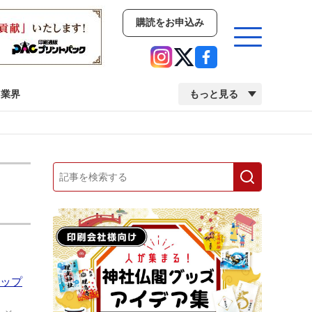
購読をお申込み
業界
もっと見る
新商品
イベント
市場・統計
人事・移転・異動・訃報
業界
市場・統計
人事・移転・異動・訃報
中古印刷機・製本機特集
2022 検査・校正特集