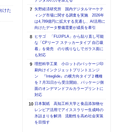
デジタルの力を加える
【K
矢野経済研究所 国内デジタルマーケテ
向けた
道の
ィング市場に関する調査を実施 2026年
える
は4,789億円に拡大する見通し、AI活用に
の印刷
向けたデータ整備需要が成長を牽引
CE
ヒサゴ 「FUJIPLA」から貼り直し可能
【ペ
な「CPリーフ ステッカータイプ 自己吸
ト】
着」を発売 のり残りなしでガラス面に
アで
も対応
KO
理想科学工業 小ロットのパッケージ印
体製
刷向けインクジェットプリントエンジ
ン 『Integlide』の横方向タイプ２機種
富士
を７月31日から受注開始、パッケージ側
地・
面のオンデマンドフルカラープリントに
付表
対応
【パ
日本製紙 高知工科大学と食品添加物セ
士フ
レンピア活用でアイススラリー生成時の
パン
氷詰まりを解消 流動性を高め社会実装
書を
を目指す
ツー
トも