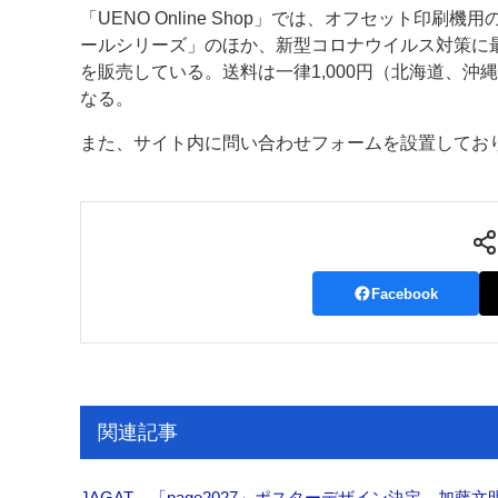
「UENO Online Shop」では、オフセット印
案内
ールシリーズ」のほか、新型コロナウイルス対策に最
を販売している。送料は一律1,000円（北海道、沖縄
発刊案内
JFPI印刷用語集
印刷機材年鑑
なる。
運営
また、サイト内に問い合わせフォームを設置してお
会社案内
購読・購入申し込み
サイトポリシ
Facebook
関連記事
JAGAT 「page2027」ポスターデザイン決定、