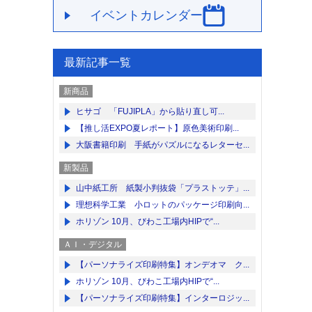
イベントカレンダー
最新記事一覧
新商品
ヒサゴ 「FUJIPLA」から貼り直し可...
【推し活EXPO夏レポート】原色美術印刷...
大阪書籍印刷 手紙がパズルになるレターセ...
新製品
山中紙工所 紙製小判抜袋「プラストッテ」...
理想科学工業 小ロットのパッケージ印刷向...
ホリゾン 10月、びわこ工場内HIPで“...
ＡＩ・デジタル
【パーソナライズ印刷特集】オンデオマ ク...
ホリゾン 10月、びわこ工場内HIPで“...
【パーソナライズ印刷特集】インターロジッ...