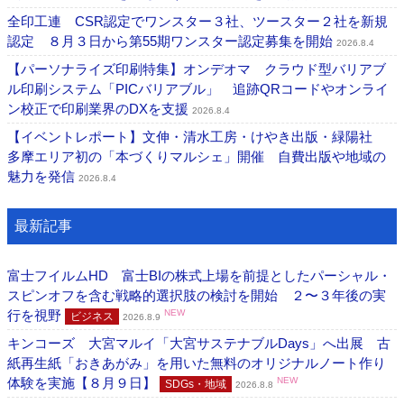
全印工連 CSR認定でワンスター３社、ツースター２社を新規
認定 ８月３日から第55期ワンスター認定募集を開始
2026.8.4
【パーソナライズ印刷特集】オンデオマ クラウド型バリアブ
ル印刷システム「PICバリアブル」 追跡QRコードやオンライ
ン校正で印刷業界のDXを支援
2026.8.4
【イベントレポート】文伸・清水工房・けやき出版・緑陽社
多摩エリア初の「本づくりマルシェ」開催 自費出版や地域の
魅力を発信
2026.8.4
最新記事
富士フイルムHD 富士BIの株式上場を前提としたパーシャル・
スピンオフを含む戦略的選択肢の検討を開始 ２〜３年後の実
行を視野
NEW
ビジネス
2026.8.9
キンコーズ 大宮マルイ「大宮サステナブルDays」へ出展 古
紙再生紙「おきあがみ」を用いた無料のオリジナルノート作り
体験を実施【８月９日】
NEW
SDGs・地域
2026.8.8