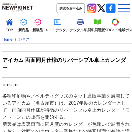
購読をお申込み
TOP
新商品
新製品
ＡＩ・デジタル
デジタル印刷
印刷通販
SDGs・地域
ポ
Home
–
ビジネス
インデックス
アイカム 両面同月仕様のリバーシブル卓上カレンダ
TOP
新着記事
特集記事
動画コンテンツ
ー
インタビュー
コレクション
カテゴリー一覧
2016.8.19
新商品
新製品
ＡＩ・デジタル
デジタル印刷
印刷通販
各種印刷物やノベルティグッズのネット通販事業を展開して
SDGs・地域
ポストプレス
ビジネス
イベント
信用情報
業界
いるアイカム（名古屋市）は、2017年度のカレンダーとし
市場・統計
人事・移転・異動・訃報
て、両面同月仕様が特徴のリバーシブル卓上カレンダー『モ
ノトーン』の販売を開始する。
特集記事カテゴリー一覧
新製品は表裏両面に同月度のカレンダーが色違いで展開され
2022 見える化・MIS特集
ており、対面でのカウンター業務などの接客場面で有効に活