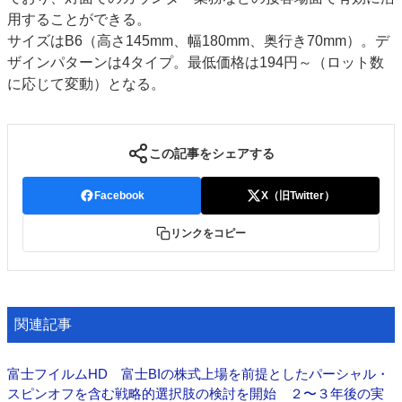
用することができる。
特集・デジタル印刷 アイデアで勝負！ ～多様なビジネス・多彩な商材～
サイズはB6（高さ145mm、幅180mm、奥行き70mm）。デ
JAPAN PACK 2023 特集
中古印刷機・製本機特集
2022 検査・校正特集
ザインパターンは4タイプ。最低価格は194円～（ロット数
特集・デジタル印刷 ～ 新成長軌道を描く
に応じて変動）となる。
案内
発刊案内
JFPI印刷用語集
印刷機材年鑑
この記事をシェアする
運営
Facebook
X（旧Twitter）
会社案内
購読・購入申し込み
サイトポリシー
お問い合わせ
リンクをコピー
関連記事
富士フイルムHD 富士BIの株式上場を前提としたパーシャル・
スピンオフを含む戦略的選択肢の検討を開始 ２〜３年後の実