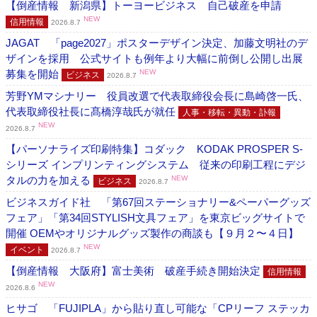
【倒産情報 新潟県】トーヨービジネス 自己破産を申請
NEW
信用情報
2026.8.7
JAGAT 「page2027」ポスターデザイン決定、加藤文明社のデ
ザインを採用 公式サイトも例年より大幅に前倒し公開し出展
募集を開始
NEW
ビジネス
2026.8.7
芳野YMマシナリー 役員改選で代表取締役会長に島崎啓一氏、
代表取締役社長に髙橋淳哉氏が就任
人事・移転・異動・訃報
NEW
2026.8.7
【パーソナライズ印刷特集】コダック KODAK PROSPER S-
シリーズ インプリンティングシステム 従来の印刷工程にデジ
タルの力を加える
NEW
ビジネス
2026.8.7
ビジネスガイド社 「第67回ステーショナリー&ペーパーグッズ
フェア」「第34回STYLISH文具フェア」を東京ビッグサイトで
開催 OEMやオリジナルグッズ製作の商談も【９月２〜４日】
NEW
イベント
2026.8.7
【倒産情報 大阪府】富士美術 破産手続き開始決定
信用情報
NEW
2026.8.6
ヒサゴ 「FUJIPLA」から貼り直し可能な「CPリーフ ステッカ