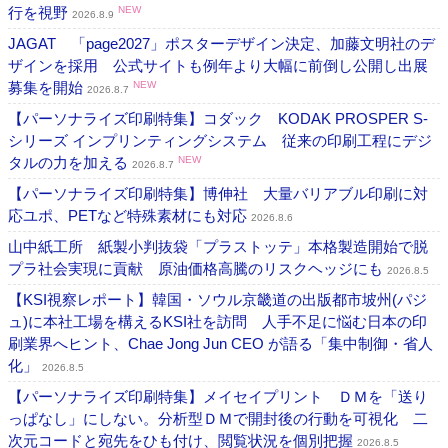
行を視野
NEW
2026.8.9
JAGAT 「page2027」ポスターデザイン決定、加藤文明社のデ
ザインを採用 公式サイトも例年より大幅に前倒し公開し出展
募集を開始
NEW
2026.8.7
【パーソナライズ印刷特集】コダック KODAK PROSPER S-
シリーズ インプリンティングシステム 従来の印刷工程にデジ
タルの力を加える
NEW
2026.8.7
【パーソナライズ印刷特集】博伸社 大量バリアブル印刷に対
応ユポ、PETなど特殊素材にも対応
2026.8.6
山中紙工所 紙製小判抜袋「プラストッテ」本格製造開始で脱
プラ社会実現に貢献 原油価格高騰のリスクヘッジにも
2026.8.5
【KSI視察レポート】韓国・ソウル京畿道の出版都市坡州(パジ
ュ)に本社工場を構えるKSI社を訪問 人手不足に悩む日本の印
刷業界へヒント、Chae Jong Jun CEO が語る「集中制御・省人
化」
2026.8.5
【パーソナライズ印刷特集】メイセイプリント ＤＭを「送り
っぱなし」にしない。分析型ＤＭで開封後の行動を可視化 二
次元コードと宛先をひも付け、閲覧状況を個別把握
2026.8.5