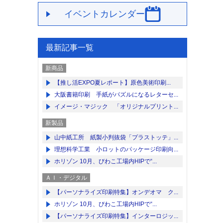
イベントカレンダー
最新記事一覧
新商品
【推し活EXPO夏レポート】原色美術印刷...
大阪書籍印刷 手紙がパズルになるレターセ...
イメージ・マジック 「オリジナルプリント...
新製品
山中紙工所 紙製小判抜袋「プラストッテ」...
理想科学工業 小ロットのパッケージ印刷向...
ホリゾン 10月、びわこ工場内HIPで“...
ＡＩ・デジタル
【パーソナライズ印刷特集】オンデオマ ク...
ホリゾン 10月、びわこ工場内HIPで“...
【パーソナライズ印刷特集】インターロジッ...