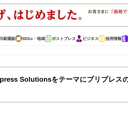
印刷通販
SDGs・地域
ポストプレス
ビジネス
信用情報
インタビュー
コレクション
repress Solutionsをテーマにプリプレス
通販
SDGs・地域
ポストプレス
ビジネス
イベント
信用情報
で勝負！ ～多様なビジネス・多彩な商材～
JAPAN PACK 2023 特集