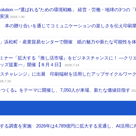
ng Evolution ―“選ばれる”ための環境戦略」 経営・労働・地球の3つの
を実演
2026.7.30
開催 本の贈り合いを通じてコミュニケーションの楽しさを伝え印刷
」浜松町・産業貿易センターで開催 紙の魅力や新たな可能性を
セミナー「拡大する『推し活市場』をビジネスチャンスに！ ―クリ
グッズ提案―」開催【８月４日】
2026.7.24
ンスチャレンジ」に出展 印刷端材を活用したアップサイクルワー
26.7.24
値をつくる〟をテーマに開催し、7,050人が来場、新たな価値目指す
20
調査を実施 2026年は4,789億円に拡大する見通し、AI活用に