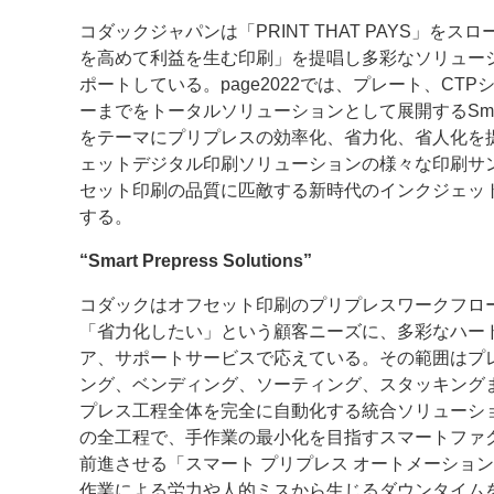
コダックジャパンは「PRINT THAT PAYS」を
案内
を高めて利益を生む印刷」を提唱し多彩なソリュー
ポートしている。page2022では、プレート、CT
発刊案内
JFPI印刷用語集
印刷機材年鑑
ーまでをトータルソリューションとして展開するSmart Prep
をテーマにプリプレスの効率化、省力化、省人化を
運営
ェットデジタル印刷ソリューションの様々な印刷サ
会社案内
購読・購入申し込み
サイトポリシ
セット印刷の品質に匹敵する新時代のインクジェッ
する。
“Smart Prepress Solutions”
コダックはオフセット印刷のプリプレスワークフロ
「省力化したい」という顧客ニーズに、多彩なハー
ア、サポートサービスで応えている。その範囲はプ
ング、ベンディング、ソーティング、スタッキング
プレス工程全体を完全に自動化する統合ソリューシ
の全工程で、手作業の最小化を目指すスマートファ
前進させる「スマート プリプレス オートメーショ
作業による労力や人的ミスから生じるダウンタイム