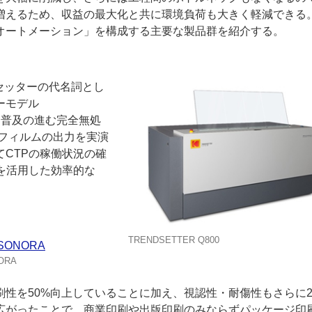
増えるため、収益の最大化と共に環境負荷も大きく軽減できる
レス オートメーション」を構成する主要な製品群を紹介する。
トセッターの代名詞とし
ーモデル
的に普及の進む完全無処
ライフィルムの出力を実演
CTPの稼働状況の確
を活用した効率的な
TRENDSETTER Q800
ORA
耐刷性を50%向上していることに加え、視認性・耐傷性もさらに2
広がったことで、商業印刷や出版印刷のみならずパッケージ印