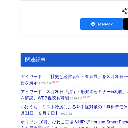
Facebook
関連記事
アイワード 「社史と経営者伝・東京展」を８月25日〜
冊を展示
NEW
2026.8.6
アイワード ８月20日「点字・触知図セミナーin札幌
を解説、WEB視聴も可能
NEW
2026.8.4
いけうち ミスト冷房による熱中症対策の「無料デモ体
月31日・８月７日】
2026.8.3
ホリゾン 10月、びわこ工場内HIPで“Horizon Smart Fa