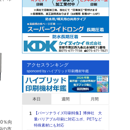
。
アクセスランキング
sponcerd by ハイブリッド印刷機材年鑑
本日
週間
月間
【パーソナライズ印刷特集】博伸社 大
日印
量バリアブル印刷に対応ユポ、PETなど
た個
0％向
特殊素材にも対応
彰」
刷の市