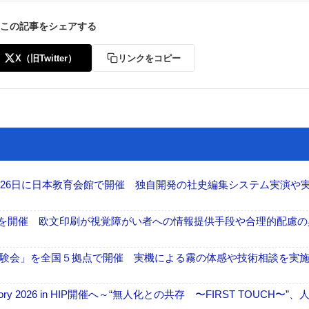
この記事をシェアする
X（旧Twitter）
リンクをコピー
26日に日本教育会館で開催 独自開発の社史編集システム実演や実物
」を開催 欧文印刷が視覚障がい者への情報提供手段や合理的配慮の
験会」を全国５拠点で開催 実機による霧の体感や技術相談を実
ctory 2026 in HIP開催へ～“無人化との共存 〜FIRST TOUCH〜”