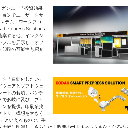
スローガンに、「投資効果
ションでユーザーをサ
Pシステム、ワークフロ
ress Solutions
提案する他、インクジ
ンプルを展示し、オフ
ー
お問い合わせ
ト印刷の可能性も紹介
ーを「自動化したい」
ドウェアとソフトウェ
レートの装填、パンチ
まで多岐に及び、プリ
ョンを提供。印刷業務
クトリー構想を大きく
ン」といえるもので、手
を大幅に削減し、さらには工程間のボトルネックもなくなるの