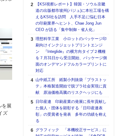
る
【KSI視察レポート】韓国・ソウル京畿
道の出版都市坡州(パジュ)に本社工場を構
DNP
えるKSI社を訪問 人手不足に悩む日本
上の
の印刷業界へヒント、Chae Jong Jun
意識
CEO が語る「集中制御・省人化」
時代
る組
理想科学工業 小ロットのパッケージ印
刷向けインクジェットプリントエンジ
KO
ン 『Integlide』の横方向タイプ２機種
体製
を７月31日から受注開始、パッケージ側
【パ
面のオンデマンドフルカラープリントに
ルタ
対応
「Va
山中紙工所 紙製小判抜袋「プラストッ
リュー
テ」本格製造開始で脱プラ社会実現に貢
ライ
献 原油価格高騰のリスクヘッジにも
DM
日印産連 印刷産業の発展に長年貢献し
ホリゾ
ルを展
た個人・団体を顕彰する「日印産連表
で“Hor
イズ
彰」の受賞者を発表 多年の功績を称え
催へ～
る
TO
スマ
グラフィック 「本機校正サービス」に