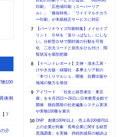
対応の印刷サービスが追加、「6色RGB
【ペ
印刷」「広色域印刷（スーパーリア
ト】
ル）」「擬似特色」「ワイドマルチカラ
アで
ー印刷」が本紙校正サービスに対応
ラク
【パーソナライズ印刷特集】メイセイプ
戦略
リント ＤＭを「送りっぱなし」にしな
最適
い。分析型ＤＭで開封後の行動を可視
の課
化 二次元コードと宛先をひも付け、閲
金融
覧状況を個別把握
ルホ
【イベントレポート】文伸・清水工房・
【イ
けやき出版・緑陽社 多摩エリア初の
会長
「本づくりマルシェ」開催 自費出版や
ンカ
100
地域の魅力を発信
【K
アイワード 「社史と経営者伝・東京
道の
具体例
展」を８月25日〜26日に日本教育会館で
える
開催 独自開発の社史編集システム実演
の印刷
や実物100冊を展示
CE
施【７
DNP 創業100年以上・売上高100億円以
【パ
上の企業が対象「長寿企業に関する経営
量バ
、人の介
意識調査」を実施 持続的成長の秘訣は
特殊