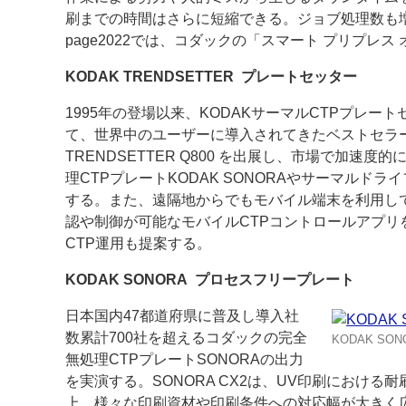
刷までの時間はさらに短縮できる。ジョブ処理数も
page2022では、コダックの「スマート プリプ
KODAK TRENDSETTER プレートセッター
1995年の登場以来、KODAKサーマルCTPプレー
て、世界中のユーザーに導入されてきたベストセラ
TRENDSETTER Q800 を出展し、市場で加速度
理CTPプレートKODAK SONORAやサーマルド
する。また、遠隔地からでもモバイル端末を利用して
認や制御が可能なモバイルCTPコントロールアプリ
CTP運用も提案する。
KODAK SONORA プロセスフリープレート
日本国内47都道府県に普及し導入社
数累計700社を超えるコダックの完全
KODAK SON
無処理CTPプレートSONORAの出力
を実演する。SONORA CX2は、UV印刷における
上。様々な印刷資材や印刷条件への対応幅が大きく