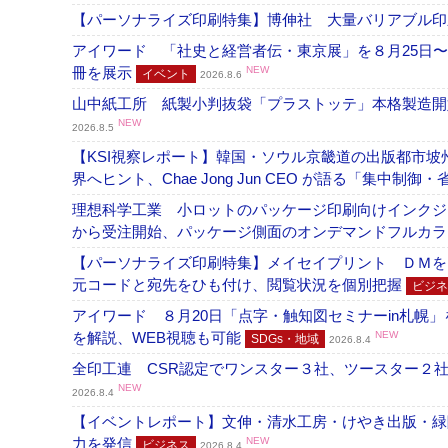
【パーソナライズ印刷特集】博伸社 大量バリアブル印
アイワード 「社史と経営者伝・東京展」を８月25日〜
冊を展示
NEW
イベント
2026.8.6
山中紙工所 紙製小判抜袋「プラストッテ」本格製造
NEW
2026.8.5
【KSI視察レポート】韓国・ソウル京畿道の出版都市坡
界へヒント、Chae Jong Jun CEO が語る「集中制御
理想科学工業 小ロットのパッケージ印刷向けインクジェッ
から受注開始、パッケージ側面のオンデマンドフルカ
【パーソナライズ印刷特集】メイセイプリント ＤＭを
元コードと宛先をひも付け、閲覧状況を個別把握
ビジネ
アイワード ８月20日「点字・触知図セミナーin札幌
を解説、WEB視聴も可能
NEW
SDGs・地域
2026.8.4
全印工連 CSR認定でワンスター３社、ツースター２
NEW
2026.8.4
【イベントレポート】文伸・清水工房・けやき出版・緑
力を発信
NEW
ビジネス
2026.8.4