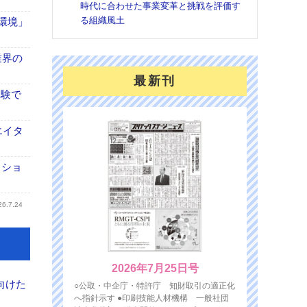
時代に合わせた事業変革と挑戦を評価す
る組織風土
「環境」
業界の
最新刊
体験で
エイタ
クショ
26.7.24
2026年7月25日号
向けた
○公取・中企庁・特許庁 知財取引の適正化
へ指針示す ●印刷技能人材機構 一般社団