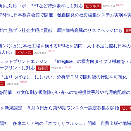
刷に対応ユポ、PETなど特殊素材にも対応
NEW
ビジネス
2026.8.6
26日に日本教育会館で開催 独自開発の社史編集システム実演や実物
開始で脱プラ社会実現に貢献 原油価格高騰のリスクヘッジにも
新
州(パジュ)に本社工場を構えるKSI社を訪問 人手不足に悩む日本
・省人化」
NEW
ビジネス
2026.8.5
トプリントエンジン 『Integlide』の横方向タイプ２機種を７
ラープリントに対応
NEW
新製品
2026.8.5
「送りっぱなし」にしない。分析型ＤＭで開封後の行動を可視化
NEW
ス
2026.8.5
」を開催 欧文印刷が視覚障がい者への情報提供手段や合理的配慮の
社を新規認定 ８月３日から第55期ワンスター認定募集を開始
ビジ
陽社 多摩エリア初の「本づくりマルシェ」開催 自費出版や地