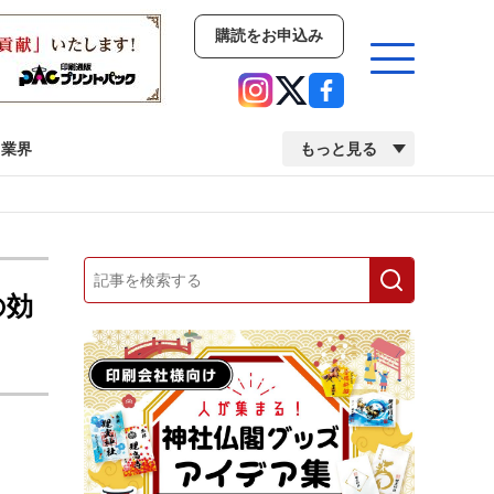
購読をお申込み
業界
もっと見る
新商品
イベント
市場・統計
人事・移転・異動・訃報
の効
業界
市場・統計
人事・移転・異動・訃報
中古印刷機・製本機特集
2022 検査・校正特集