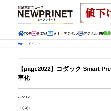
TOP
新製品
ＡＩ・デジタル
デジタル印刷
Home
–
イベント
インデックス
TOP
新着記事
特集記事
動画コンテンツ
【page2022】コダック Smart P
カテゴリー一覧
率化
新商品
新製品
ＡＩ・デジタル
デジタル印刷
印刷
特集記事カテゴリー一覧
2022.1.28
2022 見える化・MIS特集
特集・デジタル印刷 アイデア
特集・デジタル印刷 ～ 新成長軌道を描く
〈C-6〉