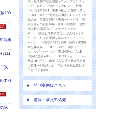
法人化後初の総会開催 ●ニュープリンティ
ング ８月に「AIカンファレンス」開催
○SCREEN GPJ 未来を動かす自動化フェ
100
ア ●SOPTECで“勇気ある挑戦” ●ジャグラ宮
城総会 佐藤支部長を再選 ●ジャグラ 印
刷屋さんのお仕事展 ○合同印刷機材 山陰
製品
地域初のGODOプリンテックフェア
●DSF 挑戦し成功することが大切 ●ミマ
キ さいたま営業所を移転 ●エコスリージ
の印刷業
ャパン 「VEXIS RTR5300」発売 ●HOPE
実行委員会 「HOPE2026」開催 ○ハイデ
ルベルグ・ジャパン 資材管理の「VMI」
月31日
50契約達成 ●ITP 「ITP DXショールーム」
開設 ●HDF21 鍛治川和広氏が新本部会長
に就任 ●木田鉄工所 代表取締役社長に木
 二次
田憲治氏 ●訃報
具体例
発刊案内はこちら
ネス
購読・購入申込先
域の魅