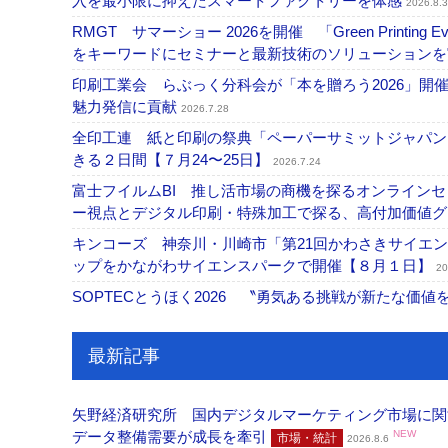
入を最小限に抑えたスマートファクトリーを体感
2026.8.3
RMGT サマーショー 2026を開催 「Green Printi
をキーワードにセミナーと最新技術のソリューション
印刷工業会 らぶっく分科会が「本を贈ろう2026」
魅力発信に貢献
2026.7.28
全印工連 紙と印刷の祭典「ペーパーサミットジャパン
きる２日間【７月24〜25日】
2026.7.24
富士フイルムBI 推し活市場の商機を探るオンライン
ー視点とデジタル印刷・特殊加工で探る、高付加価値
キンコーズ 神奈川・川崎市「第21回かわさきサイエ
ップをかながわサイエンスパークで開催【８月１日】
20
SOPTECとうほく2026 〝勇気ある挑戦が新たな価
最新記事
矢野経済研究所 国内デジタルマーケティング市場に関する
データ整備需要が成長を牽引
NEW
市場・統計
2026.8.6