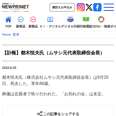
購読をお申込み
TOP
新商品
新製品
ＡＩ・デジタル
デジタル印刷
印刷通販
SDGs・地域
ポ
Home
–
業界
インデックス
【訃報】都木恒夫氏（ムサシ元代表取締役会長）
TOP
新着記事
特集記事
動画コンテンツ
インタビュー
コレクション
2020.9.30
カテゴリー一覧
都木恒夫氏（株式会社ムサシ元代表取締役会長）は9月20
新商品
新製品
ＡＩ・デジタル
デジタル印刷
印刷通販
日、死去した。享年88歳。
SDGs・地域
ポストプレス
ビジネス
イベント
信用情報
業界
葬儀は近親者で執り行われた。「お別れの会」は未定。
市場・統計
人事・移転・異動・訃報
特集記事カテゴリー一覧
この記事をシェアする
2022 見える化・MIS特集