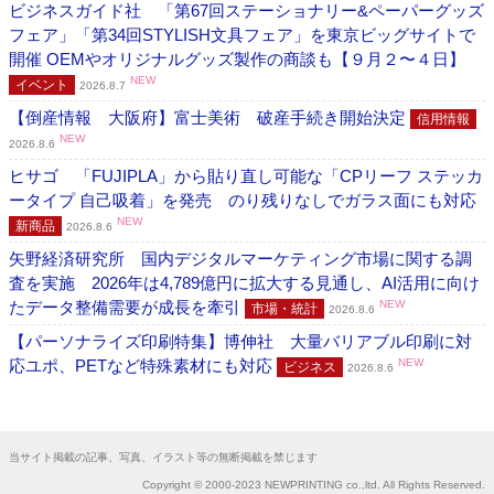
ビジネスガイド社 「第67回ステーショナリー&ペーパーグッズ
フェア」「第34回STYLISH文具フェア」を東京ビッグサイトで
開催 OEMやオリジナルグッズ製作の商談も【９月２〜４日】
NEW
イベント
2026.8.7
【倒産情報 大阪府】富士美術 破産手続き開始決定
信用情報
NEW
2026.8.6
ヒサゴ 「FUJIPLA」から貼り直し可能な「CPリーフ ステッカ
ータイプ 自己吸着」を発売 のり残りなしでガラス面にも対応
NEW
新商品
2026.8.6
矢野経済研究所 国内デジタルマーケティング市場に関する調
査を実施 2026年は4,789億円に拡大する見通し、AI活用に向け
たデータ整備需要が成長を牽引
NEW
市場・統計
2026.8.6
【パーソナライズ印刷特集】博伸社 大量バリアブル印刷に対
応ユポ、PETなど特殊素材にも対応
NEW
ビジネス
2026.8.6
当サイト掲載の記事、写真、イラスト等の無断掲載を禁じます
Copyright © 2000-2023 NEWPRINTING co.,ltd. All Rights Reserved.