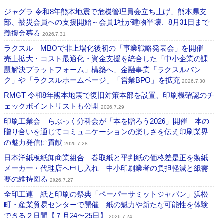
ジャグラ 令和8年熊本地震で危機管理員会立ち上げ、熊本県支
部、被災会員への支援開始～会員1社が建物半壊、8月31日まで
義援金募る
2026.7.31
ラクスル MBOで非上場化後初の「事業戦略発表会」を開催
売上拡大・コスト最適化・資金支援を統合した「中小企業の課
題解決プラットフォーム」構築へ、金融事業「ラクスルバン
ク」や「ラクスルホームページ」「営業BPO」を拡充
2026.7.30
RMGT 令和8年熊本地震で復旧対策本部を設置、印刷機確認のチ
ェックポイントリストも公開
2026.7.29
印刷工業会 らぶっく分科会が「本を贈ろう2026」開催 本の
贈り合いを通じてコミュニケーションの楽しさを伝え印刷業界
の魅力発信に貢献
2026.7.28
日本洋紙板紙卸商業組合 巻取紙と平判紙の価格差是正を製紙
メーカー・代理店へ申し入れ 中小印刷業者の負担軽減と紙需
要の維持図る
2026.7.27
全印工連 紙と印刷の祭典「ペーパーサミットジャパン」浜松
町・産業貿易センターで開催 紙の魅力や新たな可能性を体験
できる２日間【７月24〜25日】
2026.7.24