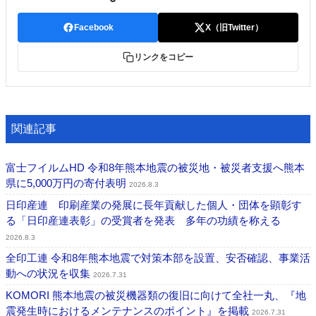
特集・デジタル印刷 アイデアで勝負！ ～多様なビジネス・多彩な商材～
Facebook
X（旧Twitter）
JAPAN PACK 2023 特集
中古印刷機・製本機特集
2022 検査・校正特集
特集・デジタル印刷 ～ 新成長軌道を描く
リンクをコピー
案内
発刊案内
JFPI印刷用語集
印刷機材年鑑
関連記事
運営
会社案内
購読・購入申し込み
サイトポリシー
富士フイルムHD 令和8年熊本地震の被災地・被災者支援へ熊本
お問い合わせ
県に5,000万円の寄付表明
2026.8.3
日印産連 印刷産業の発展に長年貢献した個人・団体を顕彰す
る「日印産連表彰」の受賞者を発表 多年の功績を称える
2026.8.3
全印工連 令和8年熊本地震で対策本部を設置、安否確認、事業活
動への状況を収集
2026.7.31
KOMORI 熊本地震の被災機器類の復旧に向けて全社一丸、『地
震発生時におけるメンテナンスのポイント』を掲載
2026.7.31