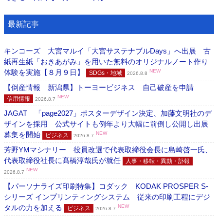
最新記事
キンコーズ 大宮マルイ「大宮サステナブルDays」へ出展 古
紙再生紙「おきあがみ」を用いた無料のオリジナルノート作り
体験を実施【８月９日】
NEW
SDGs・地域
2026.8.8
【倒産情報 新潟県】トーヨービジネス 自己破産を申請
NEW
信用情報
2026.8.7
JAGAT 「page2027」ポスターデザイン決定、加藤文明社のデ
ザインを採用 公式サイトも例年より大幅に前倒し公開し出展
募集を開始
NEW
ビジネス
2026.8.7
芳野YMマシナリー 役員改選で代表取締役会長に島崎啓一氏、
代表取締役社長に髙橋淳哉氏が就任
人事・移転・異動・訃報
NEW
2026.8.7
【パーソナライズ印刷特集】コダック KODAK PROSPER S-
シリーズ インプリンティングシステム 従来の印刷工程にデジ
タルの力を加える
NEW
ビジネス
2026.8.7