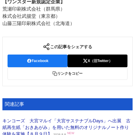
【ワンスター新規認定企業】
特集・デジタル印刷 アイデアで勝負！ ～多様なビジネス・多彩な商材～
荒瀬印刷株式会社（群馬県）
JAPAN PACK 2023 特集
中古印刷機・製本機特集
2022 検査・校正特集
株式会社武揚堂（東京都）
山藤三陽印刷株式会社（北海道）
特集・デジタル印刷 ～ 新成長軌道を描く
案内
発刊案内
JFPI印刷用語集
印刷機材年鑑
この記事をシェアする
運営
Facebook
X（旧Twitter）
会社案内
購読・購入申し込み
サイトポリシー
お問い合わせ
リンクをコピー
関連記事
キンコーズ 大宮マルイ「大宮サステナブルDays」へ出展 古
紙再生紙「おきあがみ」を用いた無料のオリジナルノート作り
体験を実施【８月９日】
NEW
2026.8.8