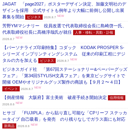
JAGAT 「page2027」ポスターデザイン決定、加藤文明社のデ
ザインを採用 公式サイトも例年より大幅に前倒し公開し出展
募集を開始
NEW
ビジネス
2026.8.7
芳野YMマシナリー 役員改選で代表取締役会長に島崎啓一氏、
代表取締役社長に髙橋淳哉氏が就任
人事・移転・異動・訃報
NEW
2026.8.7
【パーソナライズ印刷特集】コダック KODAK PROSPER S-
シリーズ インプリンティングシステム 従来の印刷工程にデジ
タルの力を加える
NEW
ビジネス
2026.8.7
ビジネスガイド社 「第67回ステーショナリー&ペーパーグッズ
フェア」「第34回STYLISH文具フェア」を東京ビッグサイトで
開催 OEMやオリジナルグッズ製作の商談も【９月２〜４日】
NEW
イベント
2026.8.7
【倒産情報 大阪府】富士美術 破産手続き開始決定
信用情報
NEW
2026.8.6
ヒサゴ 「FUJIPLA」から貼り直し可能な「CPリーフ ステッカ
ータイプ 自己吸着」を発売 のり残りなしでガラス面にも対応
NEW
新商品
2026.8.6