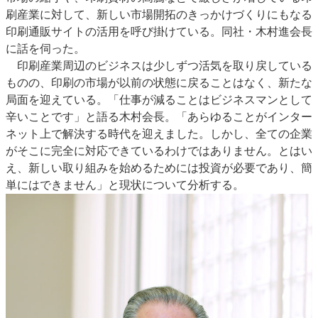
刷産業に対して、新しい市場開拓のきっかけづくりにもなる
特集・デジタル印刷 アイデアで勝負！ ～多様なビジネス・多彩な商材～
印刷通販サイトの活用を呼び掛けている。同社・木村進会長
JAPAN PACK 2023 特集
中古印刷機・製本機特集
2022 検査・校正特集
に話を伺った。
特集・デジタル印刷 ～ 新成長軌道を描く
印刷産業周辺のビジネスは少しずつ活気を取り戻している
ものの、印刷の市場が以前の状態に戻ることはなく、新たな
案内
局面を迎えている。「仕事が減ることはビジネスマンとして
発刊案内
JFPI印刷用語集
印刷機材年鑑
辛いことです」と語る木村会長。「あらゆることがインター
ネット上で解決する時代を迎えました。しかし、全ての企業
運営
がそこに完全に対応できているわけではありません。とはい
会社案内
購読・購入申し込み
サイトポリシー
え、新しい取り組みを始めるためには投資が必要であり、簡
お問い合わせ
単にはできません」と現状について分析する。