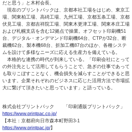
だと思う」と木村会長。
現在のプリントパックは、京都本社工場をはじめ、東京工
場、関東柏工場、高碕工場、九州工場、京都五条工場、京都
伏見工場、京都吉祥院工場、関東木更津工場、関東本庄工場
および札幌支店を含む12拠点で操業。オフセット印刷機51
台、デジタル・オンデマンド印刷機64台、CTPが32台、断
裁機62台、製本機68台、折加工機87台のほか、各種システ
ムを設けて多様なニーズに応える生産力を備えている。
本格的な連携の時代が到来している。「印刷会社にとって
の外注先として活用してもらうことで、急ぎの仕事であって
も取りこぼすことなく、機会損失を減らすことができると思
います。企業それぞれのビジネスに応じた活用方法で市場拡
大に繋げて頂きたいと思っています」と語っている。
株式会社プリントパック 「印刷通販プリントパック」
https://www.printpac.co.jp/
【本社：京都府向日市森本町野田3-1
https://www.printpac.jp/
】