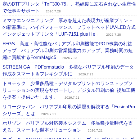
定のDTFプリンタ「TxF300-75」、熟練度に左右されない生産性
で仕事をサポート
2026.7.28
ミマキエンジニアリング 厚みを超えた表現力が産業プリント
の新基準に。ハイパフォーマンス フラットベッドUV-LED方式
インクジェットプリンタ「UJF-7151 plusⅡe」
2026.7.28
FFGS 高速・高性能なバリアブル印刷機能でPOD事業の利益
アップ バリアブル印刷の営業提案力のアップ、業務時間の短
縮に貢献するFormMagic5
2026.7.23
SCREEN GA PDFormstudio 多様なバリアブル印刷のデータ
作成をスマート＆フレキシブルに
2026.7.23
トヨテック 少量多品種・デジタルプリントのワンストップソ
リューションの実現をサポートし、デジタル印刷の前･後加工機
を提案・提供いたします。
2026.7.21
リコージャパン バリアブル印刷の課題を解決する「FusionPro
シリーズ」とは
2026.7.21
ホリゾン バリアブル対応製本システム 多品種少量時代を支
える、スマートな製本ソリューション
2026.7.21