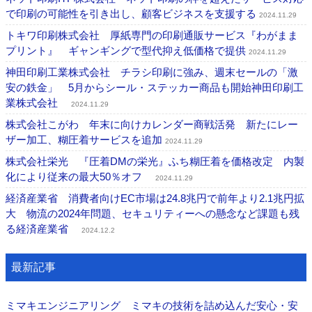
で印刷の可能性を引き出し、顧客ビジネスを支援する
2024.11.29
トキワ印刷株式会社 厚紙専門の印刷通販サービス『わがまま
プリント』 ギャンギングで型代抑え低価格で提供
2024.11.29
神田印刷工業株式会社 チラシ印刷に強み、週末セールの「激
安の鉄金」 5月からシール・ステッカー商品も開始神田印刷工
業株式会社
2024.11.29
株式会社こがわ 年末に向けカレンダー商戦活発 新たにレー
ザー加工、糊圧着サービスを追加
2024.11.29
株式会社栄光 『圧着DMの栄光』ふち糊圧着を価格改定 内製
化により従来の最大50％オフ
2024.11.29
経済産業省 消費者向けEC市場は24.8兆円で前年より2.1兆円拡
大 物流の2024年問題、セキュリティーへの懸念など課題も残
る経済産業省
2024.12.2
最新記事
ミマキエンジニアリング ミマキの技術を詰め込んだ安心・安