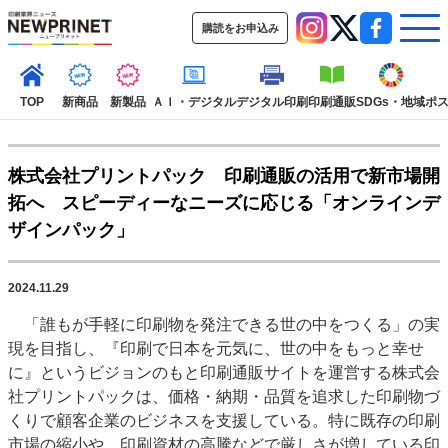
購読をお申込み
TOP
新商品
新製品
ＡＩ・デジタル
デジタル印刷
印刷通販
SDGs・地域
ポ
株式会社プリントパック 印刷通販の活用で新市場開
インデックス
拓へ スピーディーなニーズに応じる「オンラインデ
TOP
新着記事
特集記事
動画コンテンツ
ザインパック」
インタビュー
コレクション
カテゴリー一覧
2024.11.29
新商品
新製品
ＡＩ・デジタル
デジタル印刷
印刷通販
「誰もが手軽に印刷物を発注できる世の中をつくる」の実
SDGs・地域
ポストプレス
ビジネス
イベント
信用情報
業界
現を目指し、『印刷で日本を元気に、世の中をもっと幸せ
市場・統計
人事・移転・異動・訃報
に』というビジョンのもと印刷通販サイトを運営する株式会
社プリントパックは、価格・納期・品質を追求した印刷物づ
特集記事カテゴリー一覧
くりで顧客企業のビジネスを支援している。特に既存の印刷
2022 見える化・MIS特集
市場の縮小や、印刷資材の高騰などで厳しさが増している印