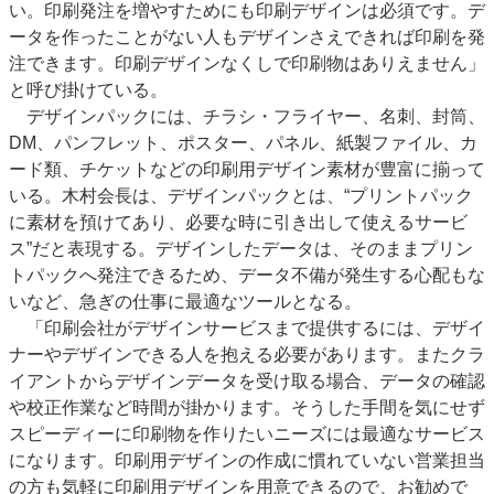
い。印刷発注を増やすためにも印刷デザインは必須です。デ
ータを作ったことがない人もデザインさえできれば印刷を発
注できます。印刷デザインなくしで印刷物はありえません」
と呼び掛けている。
デザインパックには、チラシ・フライヤー、名刺、封筒、
DM、パンフレット、ポスター、パネル、紙製ファイル、カ
ード類、チケットなどの印刷用デザイン素材が豊富に揃って
いる。木村会長は、デザインパックとは、“プリントパック
に素材を預けてあり、必要な時に引き出して使えるサービ
ス”だと表現する。デザインしたデータは、そのままプリン
トパックへ発注できるため、データ不備が発生する心配もな
いなど、急ぎの仕事に最適なツールとなる。
「印刷会社がデザインサービスまで提供するには、デザイ
ナーやデザインできる人を抱える必要があります。またクラ
イアントからデザインデータを受け取る場合、データの確認
や校正作業など時間が掛かります。そうした手間を気にせず
スピーディーに印刷物を作りたいニーズには最適なサービス
になります。印刷用デザインの作成に慣れていない営業担当
の方も気軽に印刷用デザインを用意できるので、お勧めで