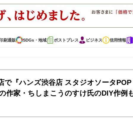
印刷通販
SDGs・地域
ポストプレス
ビジネス
信用情報
インタビュー
コレクション
谷店で『ハンズ渋谷店 スタジオソータPOP
の作家・ちしまこうのすけ氏のDIY作例
通販
SDGs・地域
ポストプレス
ビジネス
イベント
信用情報
で勝負！ ～多様なビジネス・多彩な商材～
JAPAN PACK 2023 特集