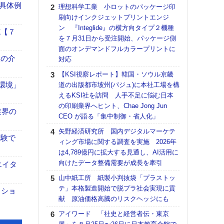
る
具体例
理想科学工業 小ロットのパッケージ印
刷向けインクジェットプリントエンジ
DNP
ン 『Integlide』の横方向タイプ２機種
上の
施【７
を７月31日から受注開始、パッケージ側
意識
面のオンデマンドフルカラープリントに
時代
、人の介
対応
る組
【KSI視察レポート】韓国・ソウル京畿
【パ
「環境」
道の出版都市坡州(パジュ)に本社工場を構
量バ
えるKSI社を訪問 人手不足に悩む日本
特殊
の印刷業界へヒント、Chae Jong Jun
ホリゾ
業界の
CEO が語る「集中制御・省人化」
で“Hor
矢野経済研究所 国内デジタルマーケテ
催へ～
体験で
ィング市場に関する調査を実施 2026年
TO
は4,789億円に拡大する見通し、AI活用に
スマ
向けたデータ整備需要が成長を牽引
エイタ
【K
山中紙工所 紙製小判抜袋「プラストッ
道の
テ」本格製造開始で脱プラ社会実現に貢
える
クショ
献 原油価格高騰のリスクヘッジにも
の印刷
CE
アイワード 「社史と経営者伝・東京