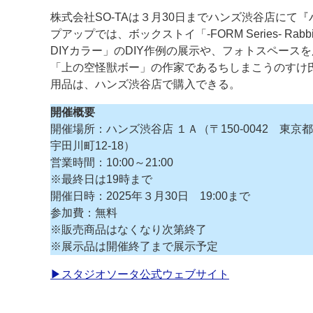
株式会社SO-TAは３月30日までハンズ渋谷店にて『
案内
プアップでは、ボックストイ「-FORM Series- Rabbit Vo
DIYカラー」のDIY作例の展示や、フォトスペース
発刊案内
JFPI印刷用語集
印刷機材年鑑
「上の空怪獣ボー」の作家であるちしまこうのすけ氏
用品は、ハンズ渋谷店で購入できる。
運営
開催概要
会社案内
購読・購入申し込み
サイトポリシ
開催場所：ハンズ渋谷店 １Ａ（〒150-0042 東京
宇田川町12-18）
営業時間：10:00～21:00
※最終日は19時まで
開催日時：2025年３月30日 19:00まで
参加費：無料
※販売商品はなくなり次第終了
※展示品は開催終了まで展示予定
▶スタジオソータ公式ウェブサイト