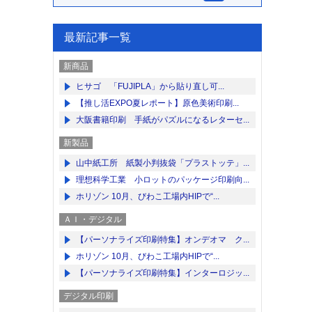
最新記事一覧
新商品
ヒサゴ 「FUJIPLA」から貼り直し可...
【推し活EXPO夏レポート】原色美術印刷...
大阪書籍印刷 手紙がパズルになるレターセ...
新製品
山中紙工所 紙製小判抜袋「プラストッテ」...
理想科学工業 小ロットのパッケージ印刷向...
ホリゾン 10月、びわこ工場内HIPで“...
ＡＩ・デジタル
【パーソナライズ印刷特集】オンデオマ ク...
ホリゾン 10月、びわこ工場内HIPで“...
【パーソナライズ印刷特集】インターロジッ...
デジタル印刷