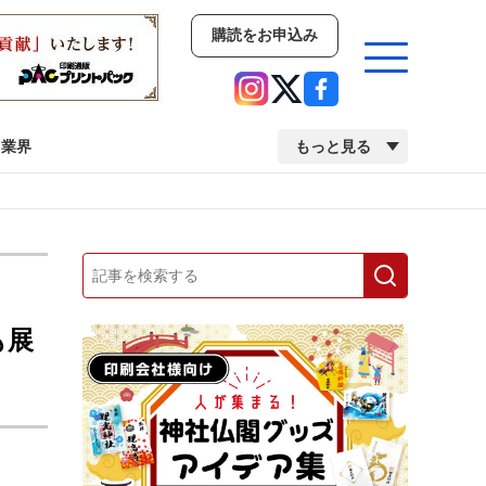
購読をお申込み
業界
もっと見る
新商品
イベント
市場・統計
人事・移転・異動・訃報
も展
業界
市場・統計
人事・移転・異動・訃報
中古印刷機・製本機特集
2022 検査・校正特集