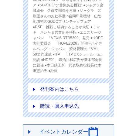
ア ●SOPTECで“勇気ある挑戦” ●ジャグラ宮
城総会 佐藤支部長を再選 ●ジャグラ 印
刷屋さんのお仕事展 ○合同印刷機材 山陰
地域初のGODOプリンテックフェア
●DSF 挑戦し成功することが大切 ●ミマ
キ さいたま営業所を移転 ●エコスリージ
ャパン 「VEXIS RTR5300」発売 ●HOPE
実行委員会 「HOPE2026」開催 ○ハイデ
ルベルグ・ジャパン 資材管理の「VMI」
50契約達成 ●ITP 「ITP DXショールーム」
開設 ●HDF21 鍛治川和広氏が新本部会長
に就任 ●木田鉄工所 代表取締役社長に木
田憲治氏 ●訃報
発刊案内はこちら
購読・購入申込先
イベントカレンダー