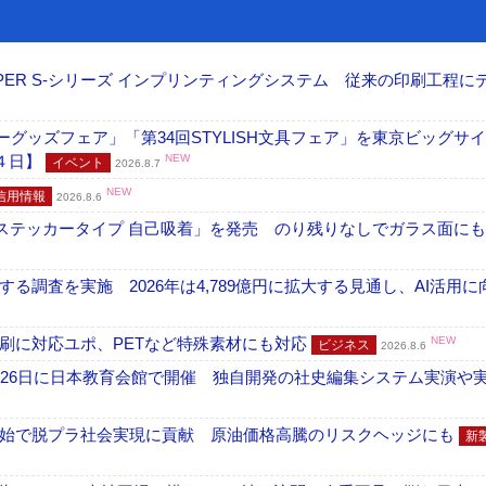
PER S-シリーズ インプリンティングシステム 従来の印刷工程に
グッズフェア」「第34回STYLISH文具フェア」を東京ビッグサ
４日】
NEW
イベント
2026.8.7
NEW
信用情報
2026.8.6
フ ステッカータイプ 自己吸着」を発売 のり残りなしでガラス面に
調査を実施 2026年は4,789億円に拡大する見通し、AI活用に
刷に対応ユポ、PETなど特殊素材にも対応
NEW
ビジネス
2026.8.6
26日に日本教育会館で開催 独自開発の社史編集システム実演や実物
開始で脱プラ社会実現に貢献 原油価格高騰のリスクヘッジにも
新