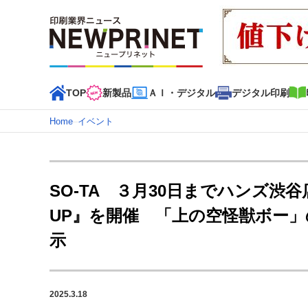
TOP
新製品
ＡＩ・デジタル
デジタル印刷
Home
–
イベント
インデックス
TOP
新着記事
特集記事
動画コンテンツ
SO-TA ３月30日までハンズ渋
カテゴリー一覧
UP』を開催 「上の空怪獣ボー」
新商品
新製品
ＡＩ・デジタル
デジタル印刷
印刷
示
特集記事カテゴリー一覧
2022 見える化・MIS特集
特集・デジタル印刷 アイデア
2025.3.18
特集・デジタル印刷 ～ 新成長軌道を描く