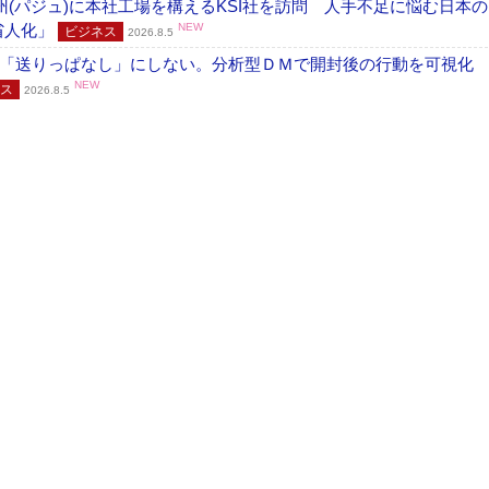
州(パジュ)に本社工場を構えるKSI社を訪問 人手不足に悩む日本
・省人化」
NEW
ビジネス
2026.8.5
「送りっぱなし」にしない。分析型ＤＭで開封後の行動を可視化
NEW
ス
2026.8.5