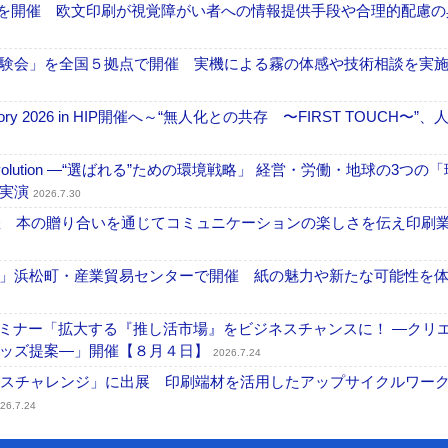
」を開催 欧文印刷が視覚障がい者への情報提供手段や合理的配慮の
験会」を全国５拠点で開催 実機による霧の体感や技術相談を実
ctory 2026 in HIP開催へ～“無人化との共存 〜FIRST TOUCH〜”
ng Evolution ―“選ばれる”ための環境戦略」 経営・労働・地球の3つの
を実演
2026.7.30
開催 本の贈り合いを通じてコミュニケーションの楽しさを伝え印刷
」浜松町・産業貿易センターで開催 紙の魅力や新たな可能性を
セミナー「拡大する『推し活市場』をビジネスチャンスに！ ―クリ
グッズ提案―」開催【８月４日】
2026.7.24
ンスチャレンジ」に出展 印刷端材を活用したアップサイクルワー
26.7.24