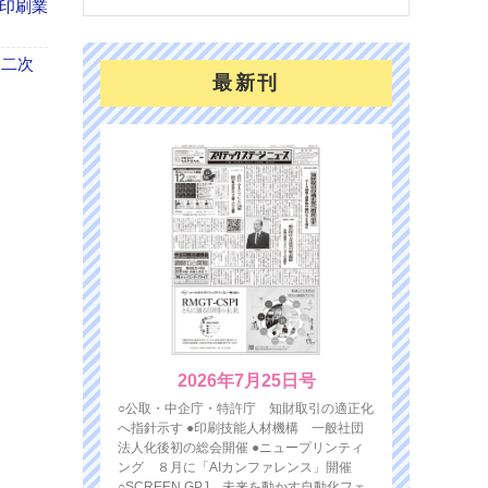
の印刷業
 二次
最新刊
2026年7月25日号
○公取・中企庁・特許庁 知財取引の適正化
へ指針示す ●印刷技能人材機構 一般社団
法人化後初の総会開催 ●ニュープリンティ
ング ８月に「AIカンファレンス」開催
○SCREEN GPJ 未来を動かす自動化フェ