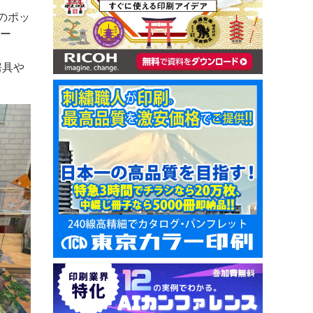
のポッ
ボー
房具や