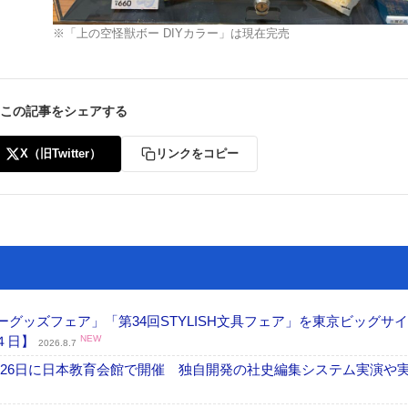
※「上の空怪獣ボー DIYカラー」は現在完売
この記事をシェアする
X（旧Twitter）
リンクをコピー
グッズフェア」「第34回STYLISH文具フェア」を東京ビッグサ
４日】
NEW
2026.8.7
26日に日本教育会館で開催 独自開発の社史編集システム実演や実物