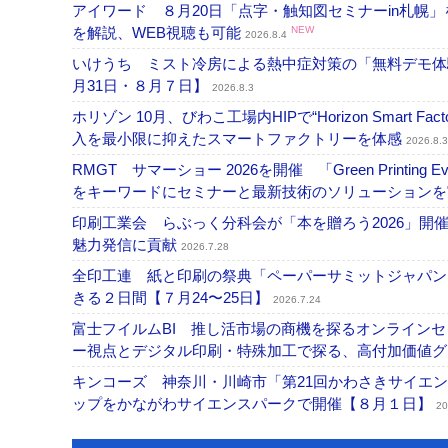
アイワード ８月20日「点字・触知図セミナーin札幌
を解説、WEB視聴も可能
NEW
2026.8.4
いけうち ミスト冷房による熱中症対策の「無料デモ体
月31日・８月７日】
2026.8.3
ホリゾン 10月、びわこ工場内HIPで“Horizon Smart Fa
入を最小限に抑えたスマートファクトリーを体感
2026.8.3
RMGT サマーショー 2026を開催 「Green Printi
をキーワードにセミナーと最新技術のソリューション
印刷工業会 らぶっく分科会が「本を贈ろう2026」
魅力発信に貢献
2026.7.28
全印工連 紙と印刷の祭典「ペーパーサミットジャパン
きる２日間【７月24〜25日】
2026.7.24
富士フイルムBI 推し活市場の商機を探るオンライン
ー視点とデジタル印刷・特殊加工で探る、高付加価値
キンコーズ 神奈川・川崎市「第21回かわさきサイエ
ップをかながわサイエンスパークで開催【８月１日】
20