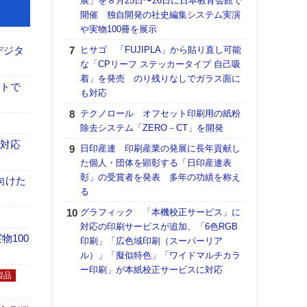
展」を８月25日〜26日に日本教育会館で
理想
開催 独自開発の社史編集システム実演
刷向
や実物100冊を展示
ン 『
を７
デジタ
ヒサゴ 「FUJIPLA」から貼り直し可能
面の
な「CPリーフ ステッカータイプ 自己吸
対応
着」を発売 のり残りなしでガラス面に
イトで
も対応
KO
体製
テクノロール オフセット印刷用の紙粉
除去システム「ZERO－CT」を開発
【ペ
ト】
も対応
日印産連 印刷産業の発展に長年貢献し
アで
た個人・団体を顕彰する「日印産連表
彰」の受賞者を発表 多年の功績を称え
【パ
向けた
る
士フ
パン
グラフィック 「本機校正サービス」に
書を
対応の印刷サービスが追加、「6色RGB
ツー
100
印刷」「広色域印刷（スーパーリア
トも
ル）」「擬似特色」「ワイドマルチカラ
ー印刷」が本紙校正サービスに対応
富士
製品
地・
付表