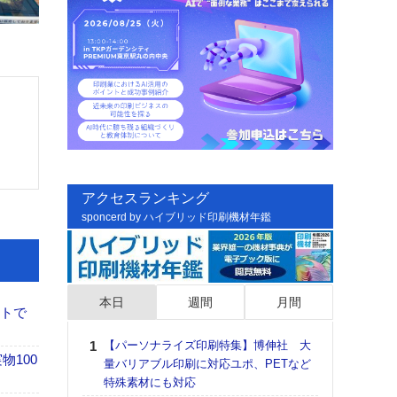
アクセスランキング
sponcerd by ハイブリッド印刷機材年鑑
本日
週間
月間
イトで
【パーソナライズ印刷特集】博伸社 大
日印
100
量バリアブル印刷に対応ユポ、PETなど
た個
特殊素材にも対応
彰」