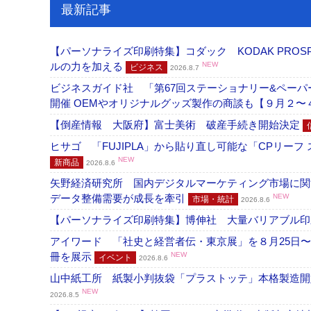
最新記事
【パーソナライズ印刷特集】コダック KODAK PROS
ルの力を加える
NEW
ビジネス
2026.8.7
ビジネスガイド社 「第67回ステーショナリー&ペーパー
開催 OEMやオリジナルグッズ製作の商談も【９月２〜
【倒産情報 大阪府】富士美術 破産手続き開始決定
ヒサゴ 「FUJIPLA」から貼り直し可能な「CPリー
NEW
新商品
2026.8.6
矢野経済研究所 国内デジタルマーケティング市場に関する
データ整備需要が成長を牽引
NEW
市場・統計
2026.8.6
【パーソナライズ印刷特集】博伸社 大量バリアブル印
アイワード 「社史と経営者伝・東京展」を８月25日〜
冊を展示
NEW
イベント
2026.8.6
山中紙工所 紙製小判抜袋「プラストッテ」本格製造
NEW
2026.8.5