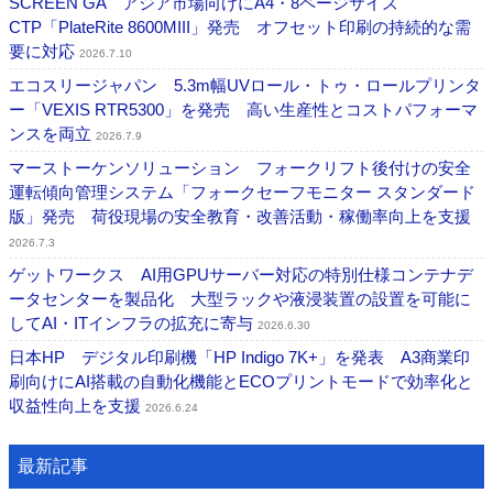
SCREEN GA アジア市場向けにA4・8ページサイズ
CTP「PlateRite 8600MIII」発売 オフセット印刷の持続的な需
要に対応
2026.7.10
エコスリージャパン 5.3m幅UVロール・トゥ・ロールプリンタ
ー「VEXIS RTR5300」を発売 高い生産性とコストパフォーマ
ンスを両立
2026.7.9
マーストーケンソリューション フォークリフト後付けの安全
運転傾向管理システム「フォークセーフモニター スタンダード
版」発売 荷役現場の安全教育・改善活動・稼働率向上を支援
2026.7.3
ゲットワークス AI用GPUサーバー対応の特別仕様コンテナデ
ータセンターを製品化 大型ラックや液浸装置の設置を可能に
してAI・ITインフラの拡充に寄与
2026.6.30
日本HP デジタル印刷機「HP Indigo 7K+」を発表 A3商業印
刷向けにAI搭載の自動化機能とECOプリントモードで効率化と
収益性向上を支援
2026.6.24
最新記事