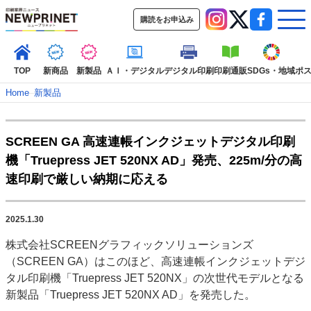
購読をお申込み
TOP
新商品
新製品
ＡＩ・デジタル
デジタル印刷
印刷通販
SDGs・地域
ポ
Home
–
新製品
インデックス
SCREEN GA 高速連帳インクジェットデジタル印刷
TOP
新着記事
特集記事
動画コンテンツ
機「Truepress JET 520NX AD」発売、225m/分の高
インタビュー
コレクション
速印刷で厳しい納期に応える
カテゴリー一覧
新商品
新製品
ＡＩ・デジタル
デジタル印刷
印刷通販
2025.1.30
SDGs・地域
ポストプレス
ビジネス
イベント
信用情報
業界
株式会社SCREENグラフィックソリューションズ
市場・統計
人事・移転・異動・訃報
（SCREEN GA）はこのほど、高速連帳インクジェットデジ
タル印刷機「Truepress JET 520NX」の次世代モデルとなる
特集記事カテゴリー一覧
新製品「Truepress JET 520NX AD」を発売した。
2022 見える化・MIS特集