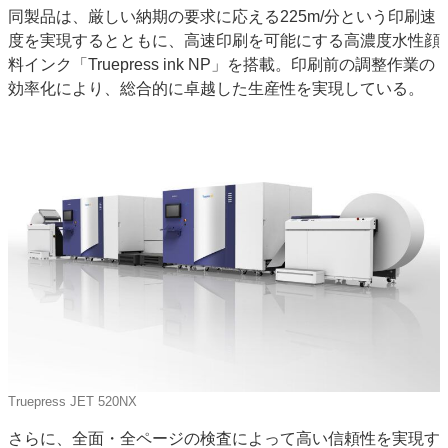
同製品は、厳しい納期の要求に応える225m/分という印刷速
特集・デジタル印刷 アイデアで勝負！ ～多様なビジネス・多彩な商材～
度を実現するとともに、高速印刷を可能にする高濃度水性顔
JAPAN PACK 2023 特集
中古印刷機・製本機特集
2022 検査・校正特集
料インク「Truepress ink NP」を搭載。印刷前の調整作業の
特集・デジタル印刷 ～ 新成長軌道を描く
効率化により、総合的に卓越した生産性を実現している。
案内
発刊案内
JFPI印刷用語集
印刷機材年鑑
運営
会社案内
購読・購入申し込み
サイトポリシー
お問い合わせ
Truepress JET 520NX
さらに、全面・全ページの検査によって高い信頼性を実現す