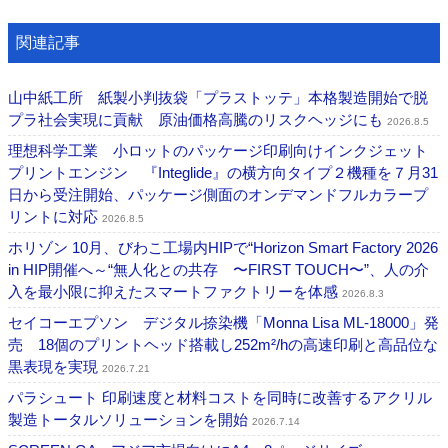
関連記事
山中紙工所 紙製小判抜袋「プラストッテ」本格製造開始で脱
プラ社会実現に貢献 原油価格高騰のリスクヘッジにも
2026.8.5
理想科学工業 小ロットのパッケージ印刷向けインクジェット
プリントエンジン 『Integlide』の横方向タイプ２機種を７月31
日から受注開始、パッケージ側面のオンデマンドフルカラープ
リントに対応
2026.8.5
ホリゾン 10月、びわこ工場内HIPで“Horizon Smart Factory 2026
in HIP開催へ～“無人化との共存 〜FIRST TOUCH〜”、人の介
入を最小限に抑えたスマートファクトリーを体感
2026.8.3
セイコーエプソン デジタル捺染機「Monna Lisa ML-18000」発
売 18個のプリントヘッド搭載し252m²/hの高速印刷と高品位な
黒表現を実現
2026.7.21
パラシュート 印刷速度と材料コストを同時に改善するアクリル
製造トータルソリューションを開始
2026.7.14