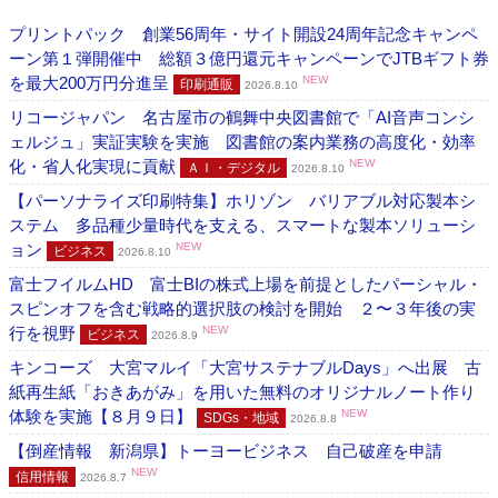
プリントパック 創業56周年・サイト開設24周年記念キャンペ
ーン第１弾開催中 総額３億円還元キャンペーンでJTBギフト券
を最大200万円分進呈
NEW
印刷通販
2026.8.10
リコージャパン 名古屋市の鶴舞中央図書館で「AI音声コンシ
ェルジュ」実証実験を実施 図書館の案内業務の高度化・効率
化・省人化実現に貢献
NEW
ＡＩ・デジタル
2026.8.10
【パーソナライズ印刷特集】ホリゾン バリアブル対応製本シ
ステム 多品種少量時代を支える、スマートな製本ソリューシ
ョン
NEW
ビジネス
2026.8.10
富士フイルムHD 富士BIの株式上場を前提としたパーシャル・
スピンオフを含む戦略的選択肢の検討を開始 ２〜３年後の実
行を視野
NEW
ビジネス
2026.8.9
キンコーズ 大宮マルイ「大宮サステナブルDays」へ出展 古
紙再生紙「おきあがみ」を用いた無料のオリジナルノート作り
体験を実施【８月９日】
NEW
SDGs・地域
2026.8.8
【倒産情報 新潟県】トーヨービジネス 自己破産を申請
NEW
信用情報
2026.8.7