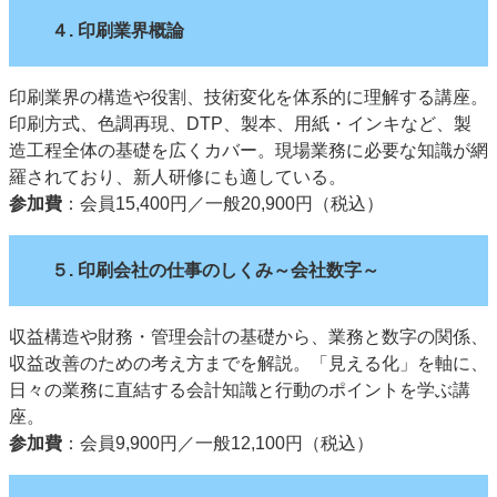
４. 印刷業界概論
印刷業界の構造や役割、技術変化を体系的に理解する講座。
印刷方式、色調再現、DTP、製本、用紙・インキなど、製
造工程全体の基礎を広くカバー。現場業務に必要な知識が網
羅されており、新人研修にも適している。
参加費
：会員15,400円／一般20,900円（税込）
５. 印刷会社の仕事のしくみ～会社数字～
収益構造や財務・管理会計の基礎から、業務と数字の関係、
収益改善のための考え方までを解説。「見える化」を軸に、
日々の業務に直結する会計知識と行動のポイントを学ぶ講
座。
参加費
：会員9,900円／一般12,100円（税込）