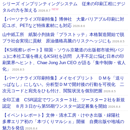
シリーズ インプリンティングシステム 従来の印刷工程にデジ
タルの力を加える
NEW
2026.8.7
【パーソナライズ印刷特集】博伸社 大量バリアブル印刷に対
応ユポ、PETなど特殊素材にも対応
2026.8.6
山中紙工所 紙製小判抜袋「プラストッテ」本格製造開始で脱
プラ社会実現に貢献 原油価格高騰のリスクヘッジにも
2026.8.5
【KSI視察レポート】韓国・ソウル京畿道の出版都市坡州(パジ
ュ)に本社工場を構えるKSI社を訪問 人手不足に悩む日本の印
刷業界へヒント、Chae Jong Jun CEO が語る「集中制御・省人
化」
2026.8.5
【パーソナライズ印刷特集】メイセイプリント ＤＭを「送り
っぱなし」にしない。分析型ＤＭで開封後の行動を可視化 二
次元コードと宛先をひも付け、閲覧状況を個別把握
2026.8.5
全印工連 CSR認定でワンスター３社、ツースター２社を新規
認定 ８月３日から第55期ワンスター認定募集を開始
2026.8.4
【イベントレポート】文伸・清水工房・けやき出版・緑陽社
多摩エリア初の「本づくりマルシェ」開催 自費出版や地域の
魅力を発信
2026.8.4