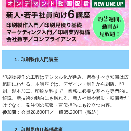
特集・デジタル印刷 アイデアで勝負！ ～多様なビジネス・多彩な商材～
JAPAN PACK 2023 特集
中古印刷機・製本機特集
2022 検査・校正特集
特集・デジタル印刷 ～ 新成長軌道を描く
案内
発刊案内
JFPI印刷用語集
印刷機材年鑑
運営
１. 印刷製作入門講座
会社案内
購読・購入申し込み
サイトポリシー
お問い合わせ
印刷物製作の工程はデジタル化が進み、習得すべき知識は広
範囲にわたる。本講座では、デザイン・制作から刷版、印
刷、製本加工、印刷材料まで、業務に必要な基本を専門的に
解説。新技術の動向にも触れる。新入社員や異動・転職者だ
けでなく、発注側の広報・宣伝担当にも役立つ内容。
参加費
：会員28,600円／一般35,200円（税込）
２. 印刷見積り基礎講座