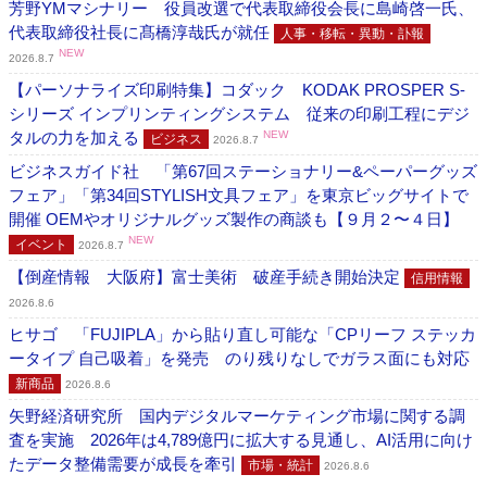
芳野YMマシナリー 役員改選で代表取締役会長に島崎啓一氏、
代表取締役社長に髙橋淳哉氏が就任
人事・移転・異動・訃報
NEW
2026.8.7
【パーソナライズ印刷特集】コダック KODAK PROSPER S-
シリーズ インプリンティングシステム 従来の印刷工程にデジ
タルの力を加える
NEW
ビジネス
2026.8.7
ビジネスガイド社 「第67回ステーショナリー&ペーパーグッズ
フェア」「第34回STYLISH文具フェア」を東京ビッグサイトで
開催 OEMやオリジナルグッズ製作の商談も【９月２〜４日】
NEW
イベント
2026.8.7
【倒産情報 大阪府】富士美術 破産手続き開始決定
信用情報
2026.8.6
ヒサゴ 「FUJIPLA」から貼り直し可能な「CPリーフ ステッカ
ータイプ 自己吸着」を発売 のり残りなしでガラス面にも対応
新商品
2026.8.6
矢野経済研究所 国内デジタルマーケティング市場に関する調
査を実施 2026年は4,789億円に拡大する見通し、AI活用に向け
たデータ整備需要が成長を牽引
市場・統計
2026.8.6