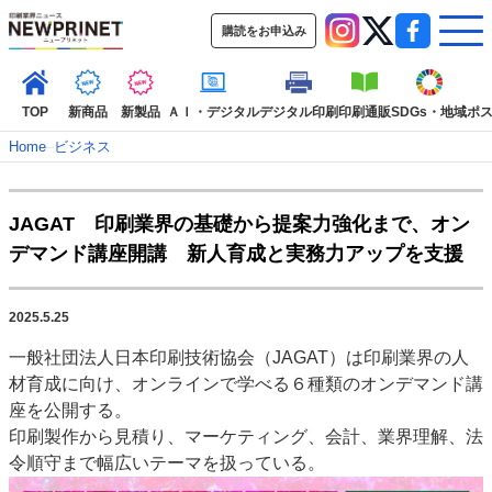
購読をお申込み
TOP
新商品
新製品
ＡＩ・デジタル
デジタル印刷
印刷通販
SDGs・地域
ポ
Home
–
ビジネス
インデックス
JAGAT 印刷業界の基礎から提案力強化まで、オン
TOP
新着記事
特集記事
動画コンテンツ
デマンド講座開講 新人育成と実務力アップを支援
インタビュー
コレクション
カテゴリー一覧
2025.5.25
新商品
新製品
ＡＩ・デジタル
デジタル印刷
印刷通販
一般社団法人日本印刷技術協会（JAGAT）は印刷業界の人
SDGs・地域
ポストプレス
ビジネス
イベント
信用情報
業界
材育成に向け、オンラインで学べる６種類のオンデマンド講
市場・統計
人事・移転・異動・訃報
座を公開する。
印刷製作から見積り、マーケティング、会計、業界理解、法
特集記事カテゴリー一覧
令順守まで幅広いテーマを扱っている。
2022 見える化・MIS特集