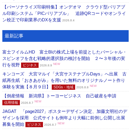
【パーソナライズ印刷特集】オンデオマ クラウド型バリアブ
ル印刷システム「PICバリアブル」 追跡QRコードやオンライ
ン校正で印刷業界のDXを支援
2026.8.4
最新記事
富士フイルムHD 富士BIの株式上場を前提としたパーシャル・
スピンオフを含む戦略的選択肢の検討を開始 ２〜３年後の実
行を視野
NEW
ビジネス
2026.8.9
キンコーズ 大宮マルイ「大宮サステナブルDays」へ出展 古
紙再生紙「おきあがみ」を用いた無料のオリジナルノート作り
体験を実施【８月９日】
NEW
SDGs・地域
2026.8.8
【倒産情報 新潟県】トーヨービジネス 自己破産を申請
NEW
信用情報
2026.8.7
JAGAT 「page2027」ポスターデザイン決定、加藤文明社のデ
ザインを採用 公式サイトも例年より大幅に前倒し公開し出展
募集を開始
NEW
ビジネス
2026.8.7