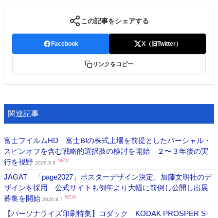
この記事をシェアする
Facebook
X（旧Twitter）
リンクをコピー
関連記事
富士フイルムHD 富士BIの株式上場を前提としたパーシャル・
スピンオフを含む戦略的選択肢の検討を開始 ２〜３年後の実
行を視野
NEW
2026.8.9
JAGAT 「page2027」ポスターデザイン決定、加藤文明社のデ
ザインを採用 公式サイトも例年より大幅に前倒し公開し出展
募集を開始
NEW
2026.8.7
【パーソナライズ印刷特集】コダック KODAK PROSPER S-