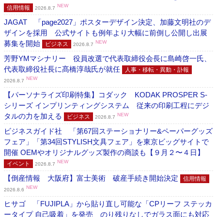
NEW
信用情報
2026.8.7
JAGAT 「page2027」ポスターデザイン決定、加藤文明社のデ
ザインを採用 公式サイトも例年より大幅に前倒し公開し出展
募集を開始
NEW
ビジネス
2026.8.7
芳野YMマシナリー 役員改選で代表取締役会長に島崎啓一氏、
代表取締役社長に髙橋淳哉氏が就任
人事・移転・異動・訃報
NEW
2026.8.7
【パーソナライズ印刷特集】コダック KODAK PROSPER S-
シリーズ インプリンティングシステム 従来の印刷工程にデジ
タルの力を加える
NEW
ビジネス
2026.8.7
ビジネスガイド社 「第67回ステーショナリー&ペーパーグッズ
フェア」「第34回STYLISH文具フェア」を東京ビッグサイトで
開催 OEMやオリジナルグッズ製作の商談も【９月２〜４日】
NEW
イベント
2026.8.7
【倒産情報 大阪府】富士美術 破産手続き開始決定
信用情報
NEW
2026.8.6
ヒサゴ 「FUJIPLA」から貼り直し可能な「CPリーフ ステッカ
ータイプ 自己吸着」を発売 のり残りなしでガラス面にも対応