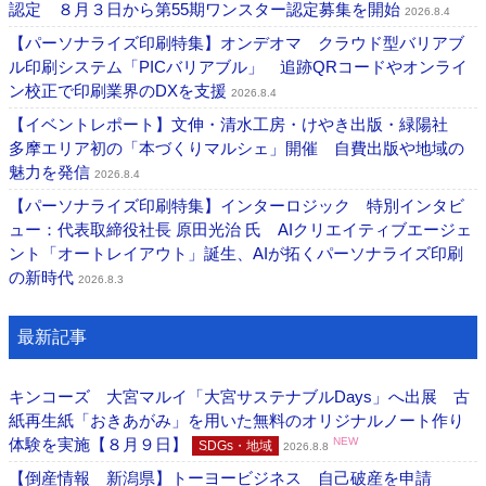
認定 ８月３日から第55期ワンスター認定募集を開始
2026.8.4
【パーソナライズ印刷特集】オンデオマ クラウド型バリアブ
ル印刷システム「PICバリアブル」 追跡QRコードやオンライ
ン校正で印刷業界のDXを支援
2026.8.4
【イベントレポート】文伸・清水工房・けやき出版・緑陽社
多摩エリア初の「本づくりマルシェ」開催 自費出版や地域の
魅力を発信
2026.8.4
【パーソナライズ印刷特集】インターロジック 特別インタビ
ュー：代表取締役社長 原田光治 氏 AIクリエイティブエージェ
ント「オートレイアウト」誕生、AIが拓くパーソナライズ印刷
の新時代
2026.8.3
最新記事
キンコーズ 大宮マルイ「大宮サステナブルDays」へ出展 古
紙再生紙「おきあがみ」を用いた無料のオリジナルノート作り
体験を実施【８月９日】
NEW
SDGs・地域
2026.8.8
【倒産情報 新潟県】トーヨービジネス 自己破産を申請