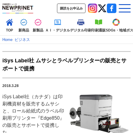
購読をお申込み
TOP
新商品
新製品
ＡＩ・デジタル
デジタル印刷
印刷通販
SDGs・地域
ポ
Home
–
ビジネス
インデックス
iSys Label社 ムサシとラベルプリンターの販売とサ
TOP
新着記事
特集記事
動画コンテンツ
ポートで提携
インタビュー
コレクション
カテゴリー一覧
2018.3.28
新商品
新製品
ＡＩ・デジタル
デジタル印刷
印刷通販
iSys Label社（カナダ）は印
SDGs・地域
ポストプレス
ビジネス
イベント
信用情報
業界
刷機資材を販売するムサシ
市場・統計
人事・移転・異動・訃報
と、ロール給紙式のラベル印
刷用プリンター『Edge850』
特集記事カテゴリー一覧
の販売とサポートで提携し
2022 見える化・MIS特集
た。