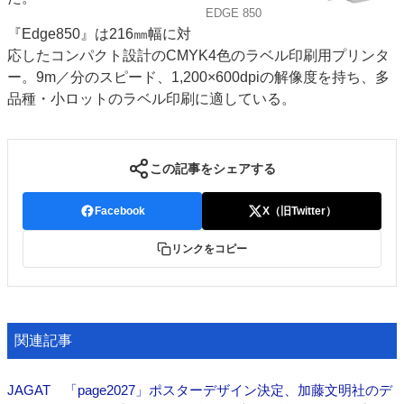
EDGE 850
特集・デジタル印刷 アイデアで勝負！ ～多様なビジネス・多彩な商材～
『Edge850』は216㎜幅に対
JAPAN PACK 2023 特集
中古印刷機・製本機特集
2022 検査・校正特集
応したコンパクト設計のCMYK4色のラベル印刷用プリンタ
特集・デジタル印刷 ～ 新成長軌道を描く
ー。9m／分のスピード、1,200×600dpiの解像度を持ち、多
品種・小ロットのラベル印刷に適している。
案内
発刊案内
JFPI印刷用語集
印刷機材年鑑
この記事をシェアする
運営
会社案内
購読・購入申し込み
サイトポリシー
Facebook
X（旧Twitter）
お問い合わせ
リンクをコピー
関連記事
JAGAT 「page2027」ポスターデザイン決定、加藤文明社のデ