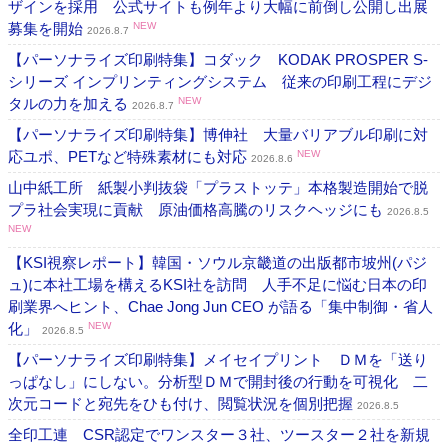
ザインを採用 公式サイトも例年より大幅に前倒し公開し出展
募集を開始
NEW
2026.8.7
【パーソナライズ印刷特集】コダック KODAK PROSPER S-
シリーズ インプリンティングシステム 従来の印刷工程にデジ
タルの力を加える
NEW
2026.8.7
【パーソナライズ印刷特集】博伸社 大量バリアブル印刷に対
応ユポ、PETなど特殊素材にも対応
NEW
2026.8.6
山中紙工所 紙製小判抜袋「プラストッテ」本格製造開始で脱
プラ社会実現に貢献 原油価格高騰のリスクヘッジにも
2026.8.5
NEW
【KSI視察レポート】韓国・ソウル京畿道の出版都市坡州(パジ
ュ)に本社工場を構えるKSI社を訪問 人手不足に悩む日本の印
刷業界へヒント、Chae Jong Jun CEO が語る「集中制御・省人
化」
NEW
2026.8.5
【パーソナライズ印刷特集】メイセイプリント ＤＭを「送り
っぱなし」にしない。分析型ＤＭで開封後の行動を可視化 二
次元コードと宛先をひも付け、閲覧状況を個別把握
2026.8.5
全印工連 CSR認定でワンスター３社、ツースター２社を新規