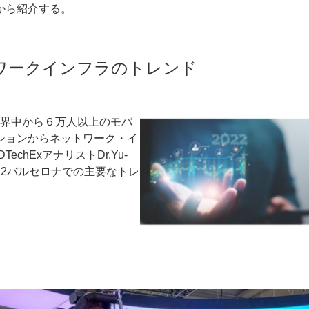
から紹介する。
トワークインフラのトレンド
ー
お問い合わせ
界中から６万人以上のモバ
ションからネットワーク・イ
hExアナリストDr.Yu-
2022バルセロナでの主要なトレ
ド