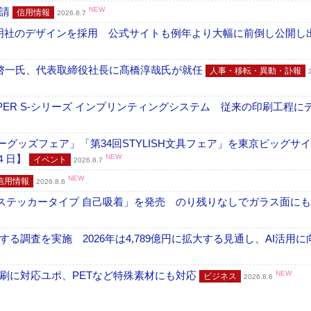
申請
NEW
信用情報
2026.8.7
加藤文明社のデザインを採用 公式サイトも例年より大幅に前倒し公開し
啓一氏、代表取締役社長に髙橋淳哉氏が就任
人事・移転・異動・訃報
PER S-シリーズ インプリンティングシステム 従来の印刷工程に
グッズフェア」「第34回STYLISH文具フェア」を東京ビッグサ
４日】
NEW
イベント
2026.8.7
NEW
信用情報
2026.8.6
フ ステッカータイプ 自己吸着」を発売 のり残りなしでガラス面に
調査を実施 2026年は4,789億円に拡大する見通し、AI活用に
刷に対応ユポ、PETなど特殊素材にも対応
NEW
ビジネス
2026.8.6