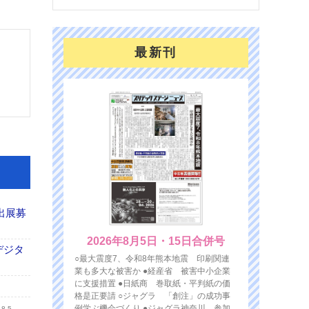
最新刊
出展募
2026年8月5日・15日合併号
デジタ
○最大震度7、令和8年熊本地震 印刷関連
業も多大な被害か ●経産省 被害中小企業
に支援措置 ●日紙商 巻取紙・平判紙の価
格是正要請 ○ジャグラ 「創注」の成功事
例学ぶ機会づくり ●ジャグラ神奈川 参加
.8.5