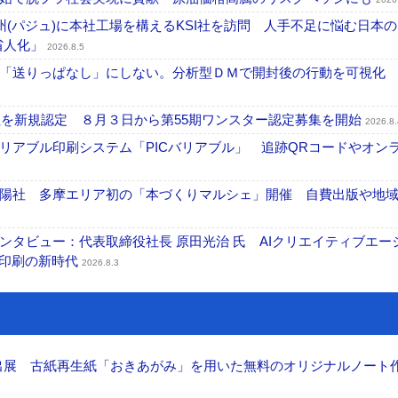
州(パジュ)に本社工場を構えるKSI社を訪問 人手不足に悩む日本
・省人化」
2026.8.5
「送りっぱなし」にしない。分析型ＤＭで開封後の行動を可視化
社を新規認定 ８月３日から第55期ワンスター認定募集を開始
2026.8.
リアブル印刷システム「PICバリアブル」 追跡QRコードやオン
陽社 多摩エリア初の「本づくりマルシェ」開催 自費出版や地
タビュー：代表取締役社長 原田光治 氏 AIクリエイティブエー
ズ印刷の新時代
2026.8.3
へ出展 古紙再生紙「おきあがみ」を用いた無料のオリジナルノート