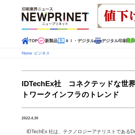
TOP
新製品
ＡＩ・デジタル
デジタル印刷
Home
–
ビジネス
インデックス
TOP
新着記事
特集記事
動画コンテンツ
IDTechEx社 コネクテッド
カテゴリー一覧
トワークインフラのトレンド
新商品
新製品
ＡＩ・デジタル
デジタル印刷
印刷
特集記事カテゴリー一覧
2022.4.30
2022 見える化・MIS特集
特集・デジタル印刷 アイデア
特集・デジタル印刷 ～ 新成長軌道を描く
IDTechEx 社は、テクノロジーアナリストであるDr.