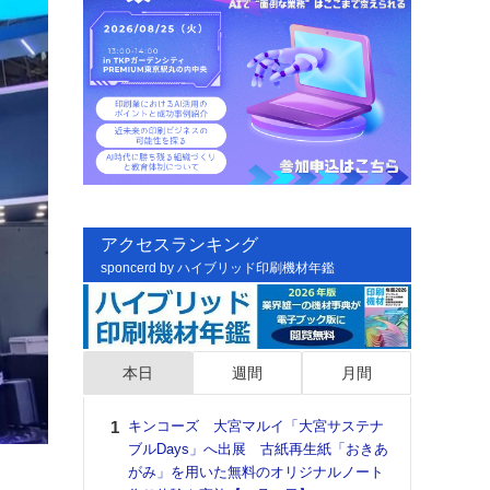
アクセスランキング
sponcerd by ハイブリッド印刷機材年鑑
本日
週間
月間
キンコーズ 大宮マルイ「大宮サステナ
日印
ブルDays」へ出展 古紙再生紙「おきあ
た個
がみ」を用いた無料のオリジナルノート
彰」