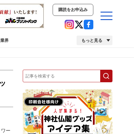
購読をお申込み
業界
もっと見る
新商品
イベント
市場・統計
人事・移転・異動・訃報
ッ
業界
市場・統計
人事・移転・異動・訃報
中古印刷機・製本機特集
2022 検査・校正特集
トワー