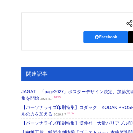
Facebook
関連記事
JAGAT 「page2027」ポスターデザイン決定、
集を開始
NEW
2026.8.7
【パーソナライズ印刷特集】コダック KODAK PROS
ルの力を加える
NEW
2026.8.7
【パーソナライズ印刷特集】博伸社 大量バリアブル印
山中紙工所 紙製小判抜袋「プラストッテ」本格製造