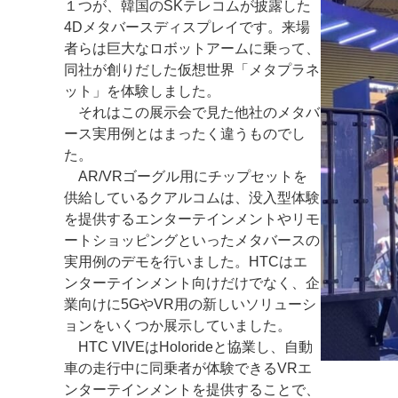
１つが、韓国のSKテレコムが披露した
4Dメタバースディスプレイです。来場
者らは巨大なロボットアームに乗って、
同社が創りだした仮想世界「メタプラネ
ット」を体験しました。
それはこの展示会で見た他社のメタバ
ース実用例とはまったく違うものでし
た。
AR/VRゴーグル用にチップセットを
供給しているクアルコムは、没入型体験
を提供するエンターテインメントやリモ
ートショッピングといったメタバースの
実用例のデモを行いました。HTCはエ
ンターテインメント向けだけでなく、企
業向けに5GやVR用の新しいソリューシ
ョンをいくつか展示していました。
HTC VIVEはHolorideと協業し、自動
車の走行中に同乗者が体験できるVRエ
ンターテインメントを提供することで、