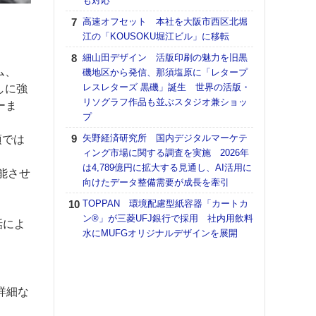
も対応
【K
高速オフセット 本社を大阪市西区北堀
道の
江の「KOUSOKU堀江ビル」に移転
える
細山田デザイン 活版印刷の魅力を旧黒
の印刷
ム、
磯地区から発信、那須塩原に「レタープ
CE
レスレターズ 黒磯」誕生 世界の活版・
しに強
【ペ
リソグラフ作品も並ぶスタジオ兼ショッ
ーま
ト】
プ
アで
矢野経済研究所 国内デジタルマーケテ
項では
KO
ィング市場に関する調査を実施 2026年
体製
は4,789億円に拡大する見通し、AI活用に
能させ
向けたデータ整備需要が成長を牽引
【パ
士フ
TOPPAN 環境配慮型紙容器「カートカ
パン
ン®」が三菱UFJ銀行で採用 社内用飲料
話によ
書を
水にMUFGオリジナルデザインを展開
ツー
トも
富士
詳細な
地・
付表