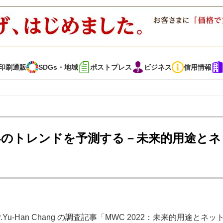
印刷通販
SDGs・地域
ポストプレス
ビジネス
信用情報
インタビュー
コレクション
な世界のトレンドを予測する－未来的用途とネ
通販
SDGs・地域
ポストプレス
ビジネス
イベント
信用情報
で勝負！ ～多様なビジネス・多彩な商材～
JAPAN PACK 2023 特集
Yu-Han Chang の調査記事「MWC 2022：未来的用途とネッ