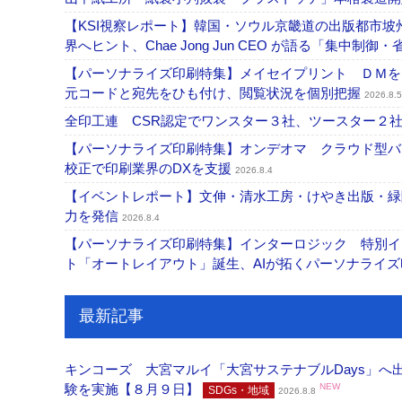
【KSI視察レポート】韓国・ソウル京畿道の出版都市坡
界へヒント、Chae Jong Jun CEO が語る「集中制御
【パーソナライズ印刷特集】メイセイプリント ＤＭを
元コードと宛先をひも付け、閲覧状況を個別把握
2026.8.5
全印工連 CSR認定でワンスター３社、ツースター２
【パーソナライズ印刷特集】オンデオマ クラウド型バ
校正で印刷業界のDXを支援
2026.8.4
【イベントレポート】文伸・清水工房・けやき出版・緑
力を発信
2026.8.4
【パーソナライズ印刷特集】インターロジック 特別イン
ト「オートレイアウト」誕生、AIが拓くパーソナライ
最新記事
キンコーズ 大宮マルイ「大宮サステナブルDays」
験を実施【８月９日】
NEW
SDGs・地域
2026.8.8