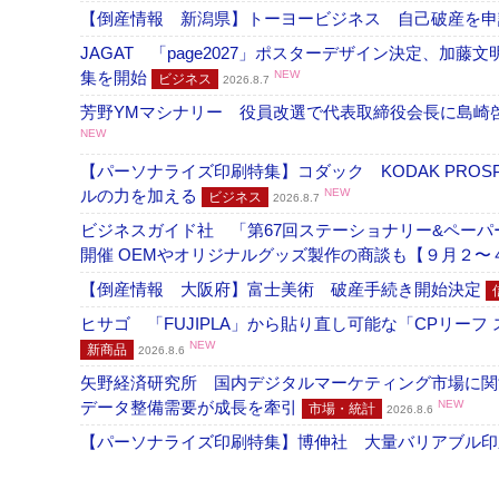
【倒産情報 新潟県】トーヨービジネス 自己破産を
JAGAT 「page2027」ポスターデザイン決定、
集を開始
NEW
ビジネス
2026.8.7
芳野YMマシナリー 役員改選で代表取締役会長に島崎
NEW
【パーソナライズ印刷特集】コダック KODAK PROS
ルの力を加える
NEW
ビジネス
2026.8.7
ビジネスガイド社 「第67回ステーショナリー&ペーパー
開催 OEMやオリジナルグッズ製作の商談も【９月２〜
【倒産情報 大阪府】富士美術 破産手続き開始決定
ヒサゴ 「FUJIPLA」から貼り直し可能な「CPリー
NEW
新商品
2026.8.6
矢野経済研究所 国内デジタルマーケティング市場に関する
データ整備需要が成長を牽引
NEW
市場・統計
2026.8.6
【パーソナライズ印刷特集】博伸社 大量バリアブル印