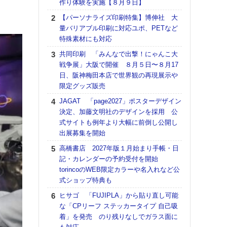
作り体験を実施【８月９日】
る
【パーソナライズ印刷特集】博伸社 大
DNP
量バリアブル印刷に対応ユポ、PETなど
上の
特殊素材にも対応
意識
時代
共同印刷 「みんなで出撃！にゃんこ大
る組
戦争展」大阪で開催 ８月５日〜８月17
日、阪神梅田本店で世界観の再現展示や
【パ
限定グッズ販売
量バ
特殊
JAGAT 「page2027」ポスターデザイン
決定、加藤文明社のデザインを採用 公
ホリゾ
式サイトも例年より大幅に前倒し公開し
で“Hor
出展募集を開始
催へ～
TO
高橋書店 2027年版１月始まり手帳・日
スマ
記・カレンダーの予約受付を開始
torincoのWEB限定カラーや名入れなど公
理想
式ショップ特典も
刷向
ン 『
ヒサゴ 「FUJIPLA」から貼り直し可能
を７
な「CPリーフ ステッカータイプ 自己吸
面の
着」を発売 のり残りなしでガラス面に
対応