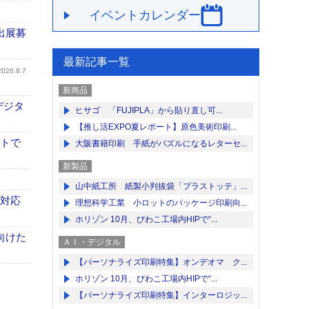
イベントカレンダー
出展募
最新記事一覧
2026.8.7
新商品
デジタ
ヒサゴ 「FUJIPLA」から貼り直し可...
【推し活EXPO夏レポート】原色美術印刷...
イトで
大阪書籍印刷 手紙がパズルになるレターセ...
新製品
山中紙工所 紙製小判抜袋「プラストッテ」...
も対応
理想科学工業 小ロットのパッケージ印刷向...
ホリゾン 10月、びわこ工場内HIPで“...
向けた
ＡＩ・デジタル
【パーソナライズ印刷特集】オンデオマ ク...
ホリゾン 10月、びわこ工場内HIPで“...
【パーソナライズ印刷特集】インターロジッ...