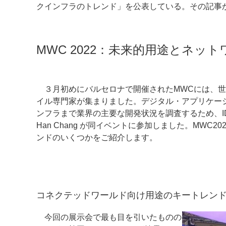
クインフラのトレンド」を公表している。その記事
案内
発刊案内
JFPI印刷用語集
印刷機材年鑑
MWC 2022：未来的用途とネッ
運営
会社案内
購読・購入申し込み
サイトポリシ
３月初めにバルセロナで開催されたMWCには、世
イル専門家が集まりました。デジタル・アプリケー
ンフラまで業界の主要な開発状況を調査するため、IDTec
Han Chang が同イベントに参加しました。MWC
ンドのいくつかをご紹介します。
コネクテッドワールド向け用途のキートレン
今回の展示会で最も目を引いたものの