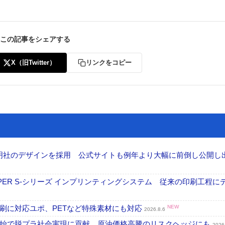
この記事をシェアする
X（旧Twitter）
リンクをコピー
加藤文明社のデザインを採用 公式サイトも例年より大幅に前倒し公開し
PER S-シリーズ インプリンティングシステム 従来の印刷工程に
刷に対応ユポ、PETなど特殊素材にも対応
NEW
2026.8.6
開始で脱プラ社会実現に貢献 原油価格高騰のリスクヘッジにも
2026