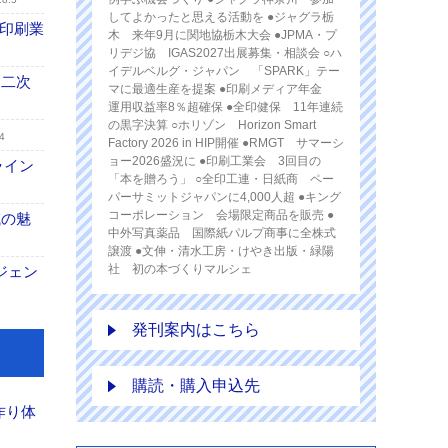
してよかったと思える活動を ●ジャグラ栃
の印刷業
木 来年9月に関地協栃木大会 ●JPMA・プ
リデジ協 IGAS2027出展募集・相談会 ○ハ
イデルベルグ・ジャパン 「SPARK」テー
 二次
マに最適生産を提案 ●印刷メディア年金
運用収益率8％超確保 ●全印健保 11年連続
の黒字決算 ○ホリゾン Horizon Smart
4
Factory 2026 in HIP開催 ●RMGT サマーシ
ョー2026盛況に ●印刷工業会 3回目の
ライン
「本を贈ろう」 ○全印工連・日紙商 ペー
パーサミットジャパンに4,000人超 ●キング
コーポレーション 会場限定商品を販売 ●
域の魅
中外写真薬品 国際紙パルプ商事に全株式
譲渡 ●文伸・清水工房・けやき出版・緑陽
社 初の本づくりマルシェ
ジェン
発刊案内はこちら
購読・購入申込先
作り体