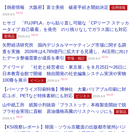
【倒産情報 大阪府】富士美術 破産手続き開始決定
信用情報
NEW
2026.8.6
ヒサゴ 「FUJIPLA」から貼り直し可能な「CPリーフ ステッカ
ータイプ 自己吸着」を発売 のり残りなしでガラス面にも対応
NEW
新商品
2026.8.6
矢野経済研究所 国内デジタルマーケティング市場に関する調
査を実施 2026年は4,789億円に拡大する見通し、AI活用に向け
たデータ整備需要が成長を牽引
NEW
市場・統計
2026.8.6
アイワード 「社史と経営者伝・東京展」を８月25日〜26日に
日本教育会館で開催 独自開発の社史編集システム実演や実物
100冊を展示
NEW
イベント
2026.8.6
【パーソナライズ印刷特集】博伸社 大量バリアブル印刷に対
応ユポ、PETなど特殊素材にも対応
NEW
ビジネス
2026.8.6
山中紙工所 紙製小判抜袋「プラストッテ」本格製造開始で脱
プラ社会実現に貢献 原油価格高騰のリスクヘッジにも
新製品
NEW
2026.8.5
【KSI視察レポート】韓国・ソウル京畿道の出版都市坡州(パジ