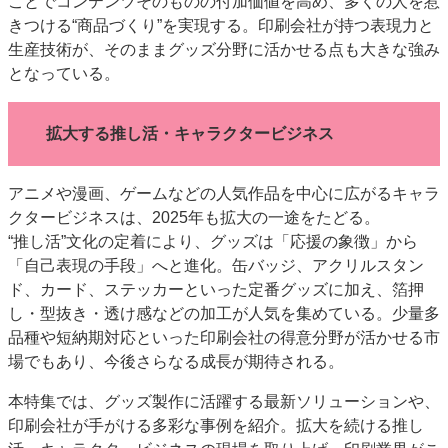
ことでコンテンツそのものの付加価値を高め、多くの人を惹
きつける“商品づくり”を実現する。印刷会社が持つ表現力と
生産技術が、そのままグッズ分野に活かせる点も大きな強み
となっている。
拡大する推し活・キャラクタービジネス
アニメや漫画、ゲームなどの人気作品を中心に広がるキャラ
クタービジネスは、2025年も拡大の一途をたどる。
“推し活”文化の定着により、グッズは「応援の象徴」から
「自己表現の手段」へと進化。缶バッジ、アクリルスタン
ド、カード、ステッカーといった定番グッズに加え、箔押
し・型抜き・透け感などの加工が人気を集めている。少量多
品種や短納期対応といった印刷会社の得意分野が活かせる市
場でもあり、今後さらなる成長が期待される。
本特集では、グッズ製作に活躍する最新ソリューションや、
印刷会社が手がける多彩な事例を紹介。拡大を続ける推し