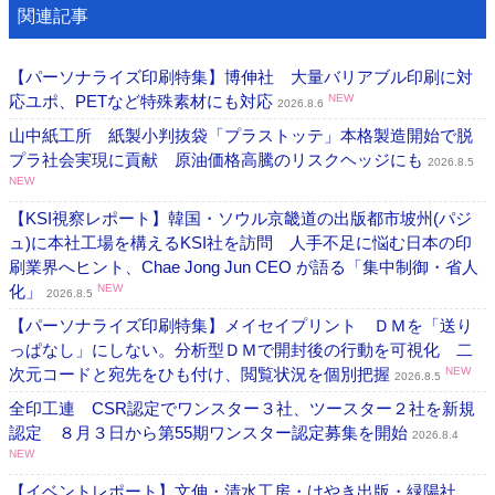
関連記事
【パーソナライズ印刷特集】博伸社 大量バリアブル印刷に対
応ユポ、PETなど特殊素材にも対応
NEW
2026.8.6
山中紙工所 紙製小判抜袋「プラストッテ」本格製造開始で脱
プラ社会実現に貢献 原油価格高騰のリスクヘッジにも
2026.8.5
NEW
【KSI視察レポート】韓国・ソウル京畿道の出版都市坡州(パジ
ュ)に本社工場を構えるKSI社を訪問 人手不足に悩む日本の印
刷業界へヒント、Chae Jong Jun CEO が語る「集中制御・省人
化」
NEW
2026.8.5
【パーソナライズ印刷特集】メイセイプリント ＤＭを「送り
っぱなし」にしない。分析型ＤＭで開封後の行動を可視化 二
次元コードと宛先をひも付け、閲覧状況を個別把握
NEW
2026.8.5
全印工連 CSR認定でワンスター３社、ツースター２社を新規
認定 ８月３日から第55期ワンスター認定募集を開始
2026.8.4
NEW
【イベントレポート】文伸・清水工房・けやき出版・緑陽社