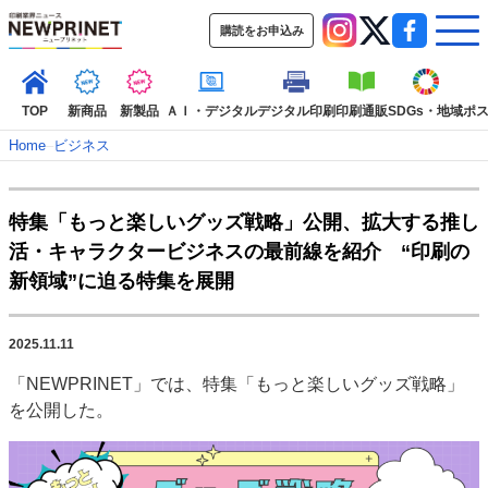
購読をお申込み
TOP
新商品
新製品
ＡＩ・デジタル
デジタル印刷
印刷通販
SDGs・地域
ポ
Home
–
ビジネス
インデックス
特集「もっと楽しいグッズ戦略」公開、拡大する推し
TOP
新着記事
特集記事
動画コンテンツ
活・キャラクタービジネスの最前線を紹介 “印刷の
インタビュー
コレクション
新領域”に迫る特集を展開
カテゴリー一覧
新商品
新製品
ＡＩ・デジタル
デジタル印刷
印刷通販
2025.11.11
SDGs・地域
ポストプレス
ビジネス
イベント
信用情報
業界
「NEWPRINET」では、特集「もっと楽しいグッズ戦略」
市場・統計
人事・移転・異動・訃報
を公開した。
特集記事カテゴリー一覧
特集・デジタル印刷 アイデアで勝負！ ～多様なビジネス・多彩な商材～