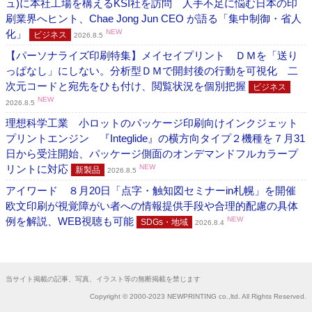
ュ)に本社工場を構えるKSI社を訪問 人手不足に悩む日本の印
刷業界へヒント、Chae Jong Jun CEO が語る「集中制御・省人
化」
NEW
ビジネス
2026.8.5
【パーソナライズ印刷特集】メイセイプリント ＤＭを「送り
っぱなし」にしない。分析型ＤＭで開封後の行動を可視化 二
次元コードと宛先をひも付け、閲覧状況を個別把握
ビジネス
NEW
2026.8.5
理想科学工業 小ロットのパッケージ印刷向けインクジェット
プリントエンジン 『Integlide』の横方向タイプ２機種を７月31
日から受注開始、パッケージ側面のオンデマンドフルカラープ
リントに対応
NEW
新製品
2026.8.5
アイワード ８月20日「点字・触知図セミナーin札幌」を開催
欧文印刷が視覚障がい者への情報提供手段や合理的配慮の具体
例を解説、WEB視聴も可能
NEW
SDGs・地域
2026.8.4
当サイト掲載の記事、写真、イラスト等の無断掲載を禁じます
Copyright © 2000-2023 NEWPRINTING co.,ltd. All Rights Reserved.