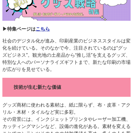
JAPAN PACK 2023 特集
中古印刷機・製本機特集
2022 見える化・MIS特集
2022 検査・校正特集
特集・デジタル印刷 ～ 新成長軌道を描く
▶特集ページは
こちら
案内
社会のデジタル化が進み、印刷産業のビジネススタイルは変
発刊案内
JFPI印刷用語集
印刷機材年鑑
化を続けている。そのなかで今、注目されているのは“グッ
ズビジネス”。観光地の土産品から“推し活”を支えるグッズ、
運営
特別な人へのパーソナライズギフトまで、新たな印刷の市場
会社案内
購読・購入申し込み
サイトポリシー
が広がりを見せている。
お問い合わせ
技術が生む新たな価値
グッズ商材に使われる素材は、紙に限らず、布・皮革・アク
リル・木材・タイルなど実に多彩。
その背景には、インクジェットプリンタやレーザー加工機、
カッティングマシンなど、設備の進化がある。素材を変える