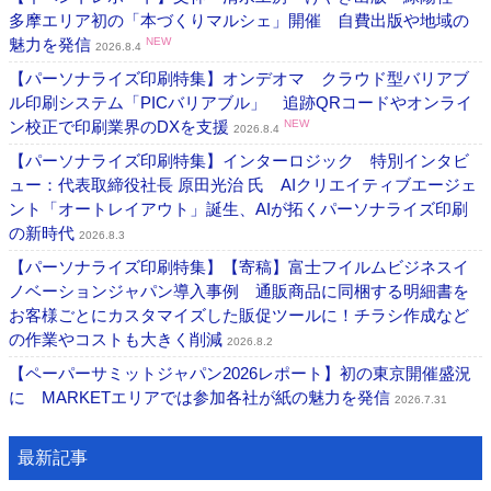
多摩エリア初の「本づくりマルシェ」開催 自費出版や地域の
魅力を発信
NEW
2026.8.4
【パーソナライズ印刷特集】オンデオマ クラウド型バリアブ
ル印刷システム「PICバリアブル」 追跡QRコードやオンライ
ン校正で印刷業界のDXを支援
NEW
2026.8.4
【パーソナライズ印刷特集】インターロジック 特別インタビ
ュー：代表取締役社長 原田光治 氏 AIクリエイティブエージェ
ント「オートレイアウト」誕生、AIが拓くパーソナライズ印刷
の新時代
2026.8.3
【パーソナライズ印刷特集】【寄稿】富士フイルムビジネスイ
ノベーションジャパン導入事例 通販商品に同梱する明細書を
お客様ごとにカスタマイズした販促ツールに！チラシ作成など
の作業やコストも大きく削減
2026.8.2
【ペーパーサミットジャパン2026レポート】初の東京開催盛況
に MARKETエリアでは参加各社が紙の魅力を発信
2026.7.31
最新記事