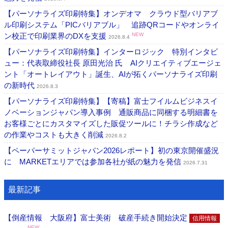
【パーソナライズ印刷特集】オンデオマ クラウド型バリアブ
ル印刷システム「PICバリアブル」 追跡QRコードやオンライ
ン校正で印刷業界のDXを支援
NEW
2026.8.4
【パーソナライズ印刷特集】インターロジック 特別インタビ
ュー：代表取締役社長 原田光治 氏 AIクリエイティブエージェ
ント「オートレイアウト」誕生、AIが拓くパーソナライズ印刷
の新時代
2026.8.3
【パーソナライズ印刷特集】【寄稿】富士フイルムビジネスイ
ノベーションジャパン導入事例 通販商品に同梱する明細書を
お客様ごとにカスタマイズした販促ツールに！チラシ作成など
の作業やコストも大きく削減
2026.8.2
【ペーパーサミットジャパン2026レポート】初の東京開催盛況
に MARKETエリアでは参加各社が紙の魅力を発信
2026.7.31
最新記事
【倒産情報 大阪府】富士美術 破産手続き開始決定
信用情報
NEW