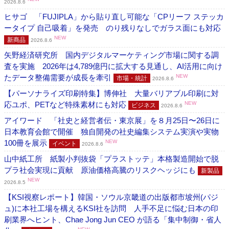
2026.8.6
ヒサゴ 「FUJIPLA」から貼り直し可能な「CPリーフ ステッカ
ータイプ 自己吸着」を発売 のり残りなしでガラス面にも対応
NEW
新商品
2026.8.6
矢野経済研究所 国内デジタルマーケティング市場に関する調
査を実施 2026年は4,789億円に拡大する見通し、AI活用に向け
たデータ整備需要が成長を牽引
NEW
市場・統計
2026.8.6
【パーソナライズ印刷特集】博伸社 大量バリアブル印刷に対
応ユポ、PETなど特殊素材にも対応
NEW
ビジネス
2026.8.6
アイワード 「社史と経営者伝・東京展」を８月25日〜26日に
日本教育会館で開催 独自開発の社史編集システム実演や実物
100冊を展示
NEW
イベント
2026.8.6
山中紙工所 紙製小判抜袋「プラストッテ」本格製造開始で脱
プラ社会実現に貢献 原油価格高騰のリスクヘッジにも
新製品
NEW
2026.8.5
【KSI視察レポート】韓国・ソウル京畿道の出版都市坡州(パジ
ュ)に本社工場を構えるKSI社を訪問 人手不足に悩む日本の印
刷業界へヒント、Chae Jong Jun CEO が語る「集中制御・省人