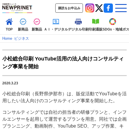
購読をお申込み
TOP
新商品
新製品
ＡＩ・デジタル
デジタル印刷
印刷通販
SDGs・地域
ポ
Home
–
ビジネス
インデックス
小松総合印刷 YouTube活用の法人向けコンサルティ
TOP
新着記事
特集記事
動画コンテンツ
ング事業を開始
インタビュー
コレクション
カテゴリー一覧
2020.3.23
新商品
新製品
ＡＩ・デジタル
デジタル印刷
印刷通販
小松総合印刷（長野県伊那市）は、販促活動でYouTubeを活
SDGs・地域
ポストプレス
ビジネス
イベント
信用情報
業界
用したい法人向けのコンサルティング事業を開始した。
市場・統計
人事・移転・異動・訃報
コンサルティングでは自社の担当者の研修プランと、インフ
特集記事カテゴリー一覧
ルエンサーを起用して運営するプランを用意。同社では企画
プランニング、動画制作、YouTube SEO、アップ作業、キ
2022 見える化・MIS特集