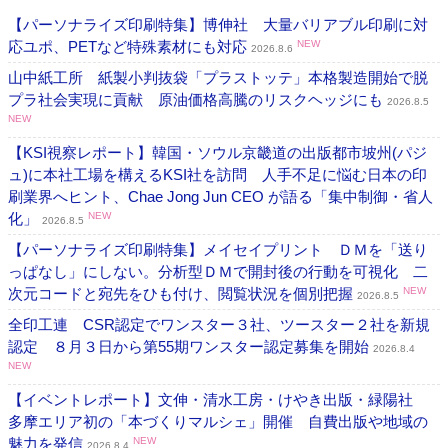
【パーソナライズ印刷特集】博伸社 大量バリアブル印刷に対
応ユポ、PETなど特殊素材にも対応
NEW
2026.8.6
山中紙工所 紙製小判抜袋「プラストッテ」本格製造開始で脱
プラ社会実現に貢献 原油価格高騰のリスクヘッジにも
2026.8.5
NEW
【KSI視察レポート】韓国・ソウル京畿道の出版都市坡州(パジ
ュ)に本社工場を構えるKSI社を訪問 人手不足に悩む日本の印
刷業界へヒント、Chae Jong Jun CEO が語る「集中制御・省人
化」
NEW
2026.8.5
【パーソナライズ印刷特集】メイセイプリント ＤＭを「送り
っぱなし」にしない。分析型ＤＭで開封後の行動を可視化 二
次元コードと宛先をひも付け、閲覧状況を個別把握
NEW
2026.8.5
全印工連 CSR認定でワンスター３社、ツースター２社を新規
認定 ８月３日から第55期ワンスター認定募集を開始
2026.8.4
NEW
【イベントレポート】文伸・清水工房・けやき出版・緑陽社
多摩エリア初の「本づくりマルシェ」開催 自費出版や地域の
魅力を発信
NEW
2026.8.4