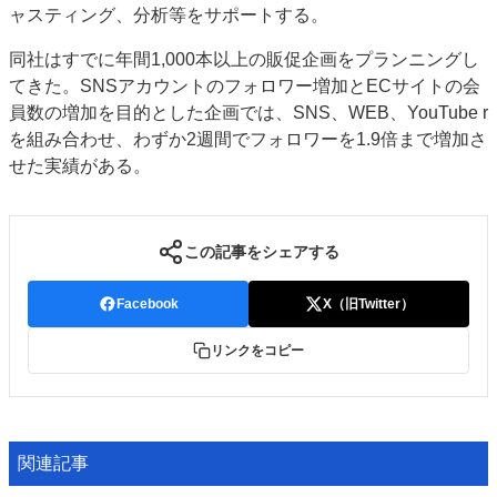
ャスティング、分析等をサポートする。
特集・デジタル印刷 アイデアで勝負！ ～多様なビジネス・多彩な商材～
JAPAN PACK 2023 特集
中古印刷機・製本機特集
2022 検査・校正特集
同社はすでに年間1,000本以上の販促企画をプランニングし
てきた。SNSアカウントのフォロワー増加とECサイトの会
特集・デジタル印刷 ～ 新成長軌道を描く
員数の増加を目的とした企画では、SNS、WEB、YouTube r
案内
を組み合わせ、わずか2週間でフォロワーを1.9倍まで増加さ
せた実績がある。
発刊案内
JFPI印刷用語集
印刷機材年鑑
運営
会社案内
購読・購入申し込み
サイトポリシー
この記事をシェアする
お問い合わせ
Facebook
X（旧Twitter）
リンクをコピー
関連記事