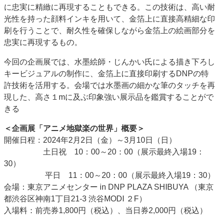
に忠実に精緻に再現することもできる。この技術は、高い耐
光性を持った顔料インキを用いて、金箔上に直接高精細な印
刷を行うことで、耐久性を確保しながら金箔上の絵画部分を
忠実に再現するもの。
今回の企画展では、水墨絵師・じんかい氏による描き下ろし
キービジュアルの制作に、金箔上に直接印刷するDNPの特
許技術を活用する。会場では水墨画の細かな筆のタッチを再
現した、高さ１mに及ぶ印象強い展示品を鑑賞することがで
きる
＜企画展「アニメ地獄楽の世界」概要＞
開催日程：2024年2月2日（金）～3月10日（日）
土日祝 10：00～20：00（展示最終入場19：
30）
平日 11：00～20：00（展示最終入場19：30）
会場：東京アニメセンター in DNP PLAZA SHIBUYA （東京
都渋谷区神南1丁目21-3 渋谷MODI ２F）
入場料：前売券1,800円（税込）、当日券2,000円（税込）