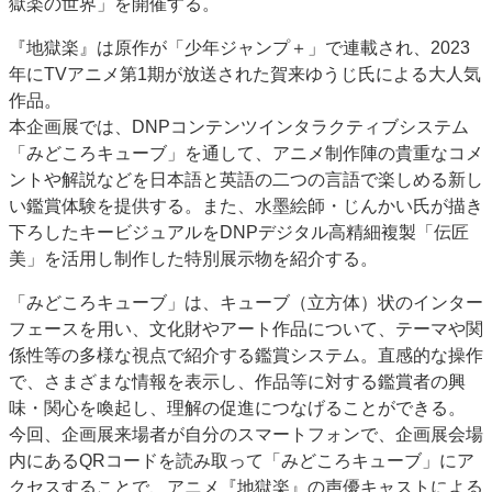
獄楽の世界」を開催する。
特集・デジタル印刷 アイデアで勝負！ ～多様なビジネス・多彩な商材～
『地獄楽』は原作が「少年ジャンプ＋」で連載され、2023
JAPAN PACK 2023 特集
中古印刷機・製本機特集
2022 検査・校正特集
年にTVアニメ第1期が放送された賀来ゆうじ氏による大人気
特集・デジタル印刷 ～ 新成長軌道を描く
作品。
本企画展では、DNPコンテンツインタラクティブシステム
案内
「みどころキューブ」を通して、アニメ制作陣の貴重なコメ
発刊案内
JFPI印刷用語集
印刷機材年鑑
ントや解説などを日本語と英語の二つの言語で楽しめる新し
い鑑賞体験を提供する。また、水墨絵師・じんかい氏が描き
運営
下ろしたキービジュアルをDNPデジタル高精細複製「伝匠
会社案内
購読・購入申し込み
サイトポリシー
美」を活用し制作した特別展示物を紹介する。
お問い合わせ
「みどころキューブ」は、キューブ（立方体）状のインター
フェースを用い、文化財やアート作品について、テーマや関
係性等の多様な視点で紹介する鑑賞システム。直感的な操作
で、さまざまな情報を表示し、作品等に対する鑑賞者の興
味・関心を喚起し、理解の促進につなげることができる。
今回、企画展来場者が自分のスマートフォンで、企画展会場
内にあるQRコードを読み取って「みどころキューブ」にア
クセスすることで、アニメ『地獄楽』の声優キャストによる