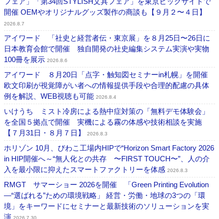
フェア」「第34回STYLISH文具フェア」を東京ビッグサイトで
開催 OEMやオリジナルグッズ製作の商談も【９月２〜４日】
2026.8.7
アイワード 「社史と経営者伝・東京展」を８月25日〜26日に
日本教育会館で開催 独自開発の社史編集システム実演や実物
100冊を展示
2026.8.6
アイワード ８月20日「点字・触知図セミナーin札幌」を開催
欧文印刷が視覚障がい者への情報提供手段や合理的配慮の具体
例を解説、WEB視聴も可能
2026.8.4
いけうち ミスト冷房による熱中症対策の「無料デモ体験会」
を全国５拠点で開催 実機による霧の体感や技術相談を実施
【７月31日・８月７日】
2026.8.3
ホリゾン 10月、びわこ工場内HIPで“Horizon Smart Factory 2026
in HIP開催へ～“無人化との共存 〜FIRST TOUCH〜”、人の介
入を最小限に抑えたスマートファクトリーを体感
2026.8.3
RMGT サマーショー 2026を開催 「Green Printing Evolution
―“選ばれる”ための環境戦略」 経営・労働・地球の3つの「環
境」をキーワードにセミナーと最新技術のソリューションを実
演
2026.7.30