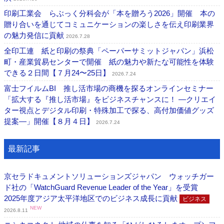
印刷工業会 らぶっく分科会が「本を贈ろう2026」開催 本の
贈り合いを通じてコミュニケーションの楽しさを伝え印刷業界
の魅力発信に貢献
2026.7.28
全印工連 紙と印刷の祭典「ペーパーサミットジャパン」浜松
町・産業貿易センターで開催 紙の魅力や新たな可能性を体験
できる２日間【７月24〜25日】
2026.7.24
富士フイルムBI 推し活市場の商機を探るオンラインセミナー
「拡大する『推し活市場』をビジネスチャンスに！ ―クリエイ
ター視点とデジタル印刷・特殊加工で探る、高付加価値グッズ
提案―」開催【８月４日】
2026.7.24
最新記事
京セラドキュメントソリューションズジャパン ウォッチガー
ド社の「WatchGuard Revenue Leader of the Year」を受賞
2025年度アジア太平洋地区でのビジネス成長に貢献
ビジネス
NEW
2026.8.11