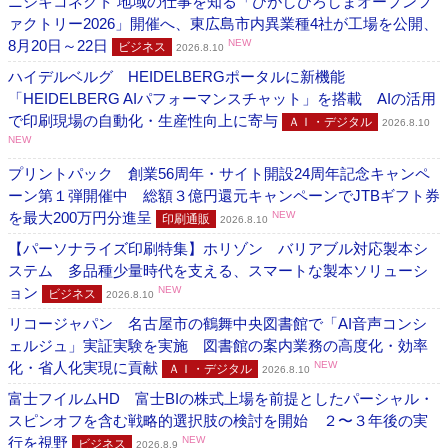
ニシキコネクト 地域の仕事を知る「ひがしひろしまオープンフ
ァクトリー2026」開催へ、東広島市内異業種4社が工場を公開、
8月20日～22日
NEW
ビジネス
2026.8.10
ハイデルベルグ HEIDELBERGポータルに新機能
「HEIDELBERG AIパフォーマンスチャット」を搭載 AIの活用
で印刷現場の自動化・生産性向上に寄与
ＡＩ・デジタル
2026.8.10
NEW
プリントパック 創業56周年・サイト開設24周年記念キャンペ
ーン第１弾開催中 総額３億円還元キャンペーンでJTBギフト券
を最大200万円分進呈
NEW
印刷通販
2026.8.10
【パーソナライズ印刷特集】ホリゾン バリアブル対応製本シ
ステム 多品種少量時代を支える、スマートな製本ソリューシ
ョン
NEW
ビジネス
2026.8.10
リコージャパン 名古屋市の鶴舞中央図書館で「AI音声コンシ
ェルジュ」実証実験を実施 図書館の案内業務の高度化・効率
化・省人化実現に貢献
NEW
ＡＩ・デジタル
2026.8.10
富士フイルムHD 富士BIの株式上場を前提としたパーシャル・
スピンオフを含む戦略的選択肢の検討を開始 ２〜３年後の実
行を視野
NEW
ビジネス
2026.8.9