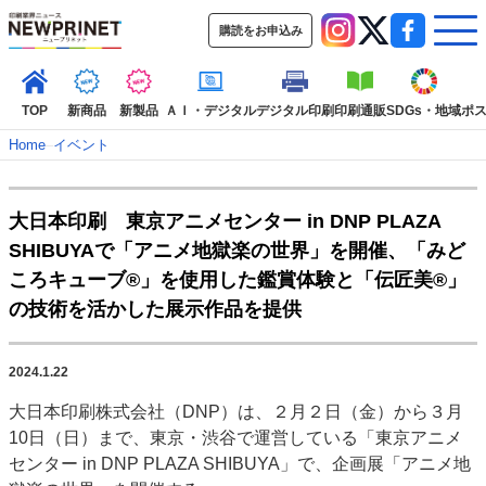
購読をお申込み
TOP
新商品
新製品
ＡＩ・デジタル
デジタル印刷
印刷通販
SDGs・地域
ポ
Home
–
イベント
インデックス
大日本印刷 東京アニメセンター in DNP PLAZA
TOP
新着記事
特集記事
動画コンテンツ
SHIBUYAで「アニメ地獄楽の世界」を開催、「みど
インタビュー
コレクション
ころキューブ®」を使用した鑑賞体験と「伝匠美®」
カテゴリー一覧
の技術を活かした展示作品を提供
新商品
新製品
ＡＩ・デジタル
デジタル印刷
印刷通販
SDGs・地域
ポストプレス
ビジネス
イベント
信用情報
業界
2024.1.22
市場・統計
人事・移転・異動・訃報
大日本印刷株式会社（DNP）は、２月２日（金）から３月
10日（日）まで、東京・渋谷で運営している「東京アニメ
特集記事カテゴリー一覧
センター in DNP PLAZA SHIBUYA」で、企画展「アニメ地
2022 見える化・MIS特集