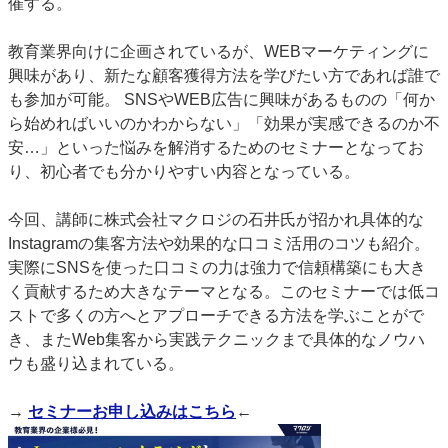
催する。
特集・デジタル印刷 アイデアで勝負！ ～多様なビジネス・多彩な商材～
教育業界向けに企画されているが、WEBマーケティングに
JAPAN PACK 2023 特集
中古印刷機・製本機特集
2022 検査・校正特集
興味があり、新たな顧客獲得方法を学びたい方であれば誰で
特集・デジタル印刷 ～ 新成長軌道を描く
も参加が可能。 SNSやWEB広告に興味があるものの「何か
案内
ら始めればいいのかわからない」「効果が実感できるのか不
安…」といった悩みを解消するためのセミナーとなってお
発刊案内
JFPI印刷用語集
印刷機材年鑑
り、初心者でも分かりやすい内容となっている。
運営
今回、講師に株式会社マクロジの石井氏が招かれ具体的な
会社案内
購読・購入申し込み
サイトポリシー
お問い合わせ
Instagramの集客方法や効果的な口コミ活用のコツも紹介。
実際にSNSを使った口コミの力は強力で信頼構築にも大き
く貢献するため大きなテーマとなる。このセミナーでは低コ
ストで多くの方へとアプローチできる方法を学ぶことがで
き、またWeb集客から実践テクニックまで具体的なノウハ
ウも盛り込まれている。
→
セミナーお申し込みはこちら
←