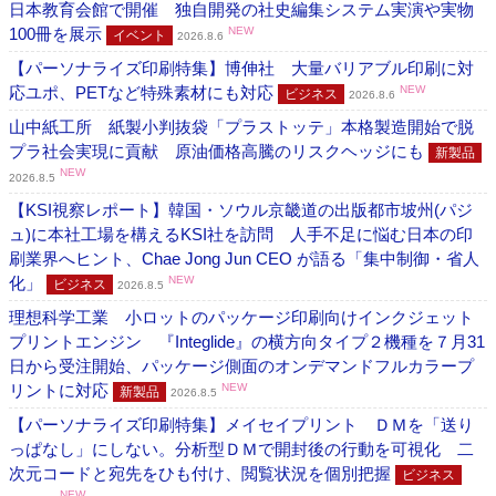
日本教育会館で開催 独自開発の社史編集システム実演や実物
100冊を展示
NEW
イベント
2026.8.6
【パーソナライズ印刷特集】博伸社 大量バリアブル印刷に対
応ユポ、PETなど特殊素材にも対応
NEW
ビジネス
2026.8.6
山中紙工所 紙製小判抜袋「プラストッテ」本格製造開始で脱
プラ社会実現に貢献 原油価格高騰のリスクヘッジにも
新製品
NEW
2026.8.5
【KSI視察レポート】韓国・ソウル京畿道の出版都市坡州(パジ
ュ)に本社工場を構えるKSI社を訪問 人手不足に悩む日本の印
刷業界へヒント、Chae Jong Jun CEO が語る「集中制御・省人
化」
NEW
ビジネス
2026.8.5
理想科学工業 小ロットのパッケージ印刷向けインクジェット
プリントエンジン 『Integlide』の横方向タイプ２機種を７月31
日から受注開始、パッケージ側面のオンデマンドフルカラープ
リントに対応
NEW
新製品
2026.8.5
【パーソナライズ印刷特集】メイセイプリント ＤＭを「送り
っぱなし」にしない。分析型ＤＭで開封後の行動を可視化 二
次元コードと宛先をひも付け、閲覧状況を個別把握
ビジネス
NEW