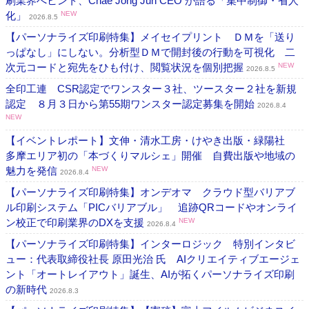
刷業界へヒント、Chae Jong Jun CEO が語る「集中制御・省人
化」
NEW
2026.8.5
【パーソナライズ印刷特集】メイセイプリント ＤＭを「送り
っぱなし」にしない。分析型ＤＭで開封後の行動を可視化 二
次元コードと宛先をひも付け、閲覧状況を個別把握
NEW
2026.8.5
全印工連 CSR認定でワンスター３社、ツースター２社を新規
認定 ８月３日から第55期ワンスター認定募集を開始
2026.8.4
NEW
【イベントレポート】文伸・清水工房・けやき出版・緑陽社
多摩エリア初の「本づくりマルシェ」開催 自費出版や地域の
魅力を発信
NEW
2026.8.4
【パーソナライズ印刷特集】オンデオマ クラウド型バリアブ
ル印刷システム「PICバリアブル」 追跡QRコードやオンライ
ン校正で印刷業界のDXを支援
NEW
2026.8.4
【パーソナライズ印刷特集】インターロジック 特別インタビ
ュー：代表取締役社長 原田光治 氏 AIクリエイティブエージェ
ント「オートレイアウト」誕生、AIが拓くパーソナライズ印刷
の新時代
2026.8.3