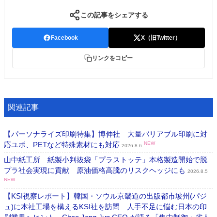
この記事をシェアする
Facebook
X（旧Twitter）
リンクをコピー
関連記事
【パーソナライズ印刷特集】博伸社 大量バリアブル印刷に対
応ユポ、PETなど特殊素材にも対応
NEW
2026.8.6
山中紙工所 紙製小判抜袋「プラストッテ」本格製造開始で脱
プラ社会実現に貢献 原油価格高騰のリスクヘッジにも
2026.8.5
NEW
【KSI視察レポート】韓国・ソウル京畿道の出版都市坡州(パジ
ュ)に本社工場を構えるKSI社を訪問 人手不足に悩む日本の印