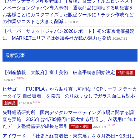
【パーソナライズ印刷特集】【寄稿】富士フイルムビジネスイ
ノベーションジャパン導入事例 通販商品に同梱する明細書を
お客様ごとにカスタマイズした販促ツールに！チラシ作成など
の作業やコストも大きく削減
2026.8.2
【ペーパーサミットジャパン2026レポート】初の東京開催盛況
に MARKETエリアでは参加各社が紙の魅力を発信
2026.7.31
最新記事
【倒産情報 大阪府】富士美術 破産手続き開始決定
信用情報
NEW
2026.8.6
ヒサゴ 「FUJIPLA」から貼り直し可能な「CPリーフ ステッカ
ータイプ 自己吸着」を発売 のり残りなしでガラス面にも対応
NEW
新商品
2026.8.6
矢野経済研究所 国内デジタルマーケティング市場に関する調
査を実施 2026年は4,789億円に拡大する見通し、AI活用に向け
たデータ整備需要が成長を牽引
NEW
市場・統計
2026.8.6
アイワード 「社史と経営者伝・東京展」を８月25日〜26日に