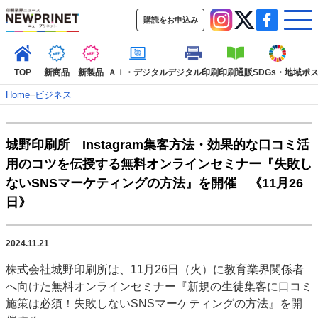
購読をお申込み
TOP
新商品
新製品
ＡＩ・デジタル
デジタル印刷
印刷通販
SDGs・地域
ポ
Home
–
ビジネス
インデックス
城野印刷所 Instagram集客方法・効果的な口コミ活
TOP
新着記事
特集記事
動画コンテンツ
用のコツを伝授する無料オンラインセミナー『失敗し
インタビュー
コレクション
ないSNSマーケティングの方法』を開催 《11月26
カテゴリー一覧
日》
新商品
新製品
ＡＩ・デジタル
デジタル印刷
印刷通販
SDGs・地域
ポストプレス
ビジネス
イベント
信用情報
業界
2024.11.21
市場・統計
人事・移転・異動・訃報
株式会社城野印刷所は、11月26日（火）に教育業界関係者
へ向けた無料オンラインセミナー『新規の生徒集客に口コミ
特集記事カテゴリー一覧
施策は必須！失敗しないSNSマーケティングの方法』を開
2022 見える化・MIS特集