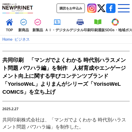
購読をお申込み
TOP
新商品
新製品
ＡＩ・デジタル
デジタル印刷
印刷通販
SDGs・地域
ポ
Home
–
ビジネス
インデックス
共同印刷 「マンガでよくわかる 時代別ハラスメン
TOP
新着記事
特集記事
動画コンテンツ
ト問題 パワハラ編」を制作 人材育成やエンゲージ
インタビュー
コレクション
メント向上に関する学びコンテンツブランド
カテゴリー一覧
「YorisoWeL」よりまんがシリーズ「YorisoWeL
COMICS」を立ち上げ
新商品
新製品
ＡＩ・デジタル
デジタル印刷
印刷通販
SDGs・地域
ポストプレス
ビジネス
イベント
信用情報
業界
市場・統計
人事・移転・異動・訃報
2025.2.27
共同印刷株式会社は、「マンガでよくわかる 時代別ハラス
特集記事カテゴリー一覧
メント問題 パワハラ編」を制作した。
2022 見える化・MIS特集