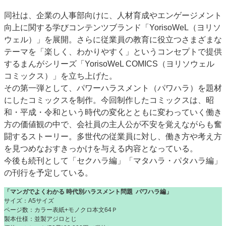
特集・デジタル印刷 アイデアで勝負！ ～多様なビジネス・多彩な商材～
同社は、企業の人事部向けに、人材育成やエンゲージメント
JAPAN PACK 2023 特集
中古印刷機・製本機特集
2022 検査・校正特集
向上に関する学びコンテンツブランド「YorisoWeL（ヨリソ
ウェル）」を展開。さらに従業員の教育に役立つさまざまな
特集・デジタル印刷 ～ 新成長軌道を描く
テーマを「楽しく、わかりやすく」というコンセプトで提供
案内
するまんがシリーズ「YorisoWeL COMICS（ヨリソウェル
コミックス）」を立ち上げた。
発刊案内
JFPI印刷用語集
印刷機材年鑑
その第一弾として、パワーハラスメント（パワハラ）を題材
運営
にしたコミックスを制作。今回制作したコミックスは、昭
会社案内
購読・購入申し込み
サイトポリシー
和・平成・令和という時代の変化とともに変わっていく働き
お問い合わせ
方の価値観の中で、会社員の主人公が不安を覚えながらも奮
闘するストーリー。多世代の従業員に対し、働き方や考え方
を見つめなおすきっかけを与える内容となっている。
今後も続刊として「セクハラ編」「マタハラ・パタハラ編」
の刊行を予定している。
「マンガでよくわかる 時代別ハラスメント問題 パワハラ編」
サイズ：A5サイズ
ページ数：カラー表紙+モノクロ本文64Ｐ
製本仕様：並製アジロとじ