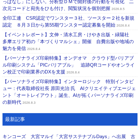
っぱなし」にしない。分析型ＤＭで開封後の行動を可視化 二
次元コードと宛先をひも付け、閲覧状況を個別把握
2026.8.5
全印工連 CSR認定でワンスター３社、ツースター２社を新規
認定 ８月３日から第55期ワンスター認定募集を開始
2026.8.4
【イベントレポート】文伸・清水工房・けやき出版・緑陽社
多摩エリア初の「本づくりマルシェ」開催 自費出版や地域の
魅力を発信
2026.8.4
【パーソナライズ印刷特集】オンデオマ クラウド型バリアブ
ル印刷システム「PICバリアブル」 追跡QRコードやオンライ
ン校正で印刷業界のDXを支援
2026.8.4
【パーソナライズ印刷特集】インターロジック 特別インタビ
ュー：代表取締役社長 原田光治 氏 AIクリエイティブエージェ
ント「オートレイアウト」誕生、AIが拓くパーソナライズ印刷
の新時代
2026.8.3
最新記事
キンコーズ 大宮マルイ「大宮サステナブルDays」へ出展 古