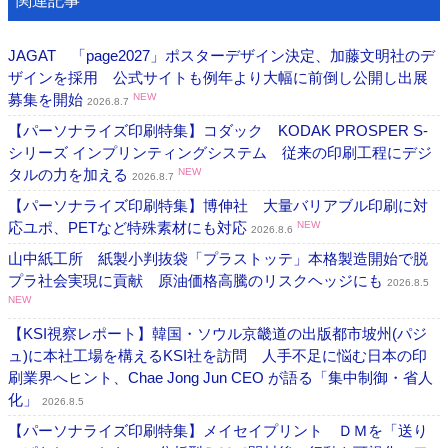
関連記事
JAGAT 「page2027」ポスターデザイン決定、加藤文明社のデ
ザインを採用 公式サイトも例年より大幅に前倒し公開し出展
募集を開始
NEW
2026.8.7
【パーソナライズ印刷特集】コダック KODAK PROSPER S-
シリーズ インプリンティングシステム 従来の印刷工程にデジ
タルの力を加える
NEW
2026.8.7
【パーソナライズ印刷特集】博伸社 大量バリアブル印刷に対
応ユポ、PETなど特殊素材にも対応
NEW
2026.8.6
山中紙工所 紙製小判抜袋「プラストッテ」本格製造開始で脱
プラ社会実現に貢献 原油価格高騰のリスクヘッジにも
2026.8.5
NEW
【KSI視察レポート】韓国・ソウル京畿道の出版都市坡州(パジ
ュ)に本社工場を構えるKSI社を訪問 人手不足に悩む日本の印
刷業界へヒント、Chae Jong Jun CEO が語る「集中制御・省人
化」
2026.8.5
【パーソナライズ印刷特集】メイセイプリント ＤＭを「送り