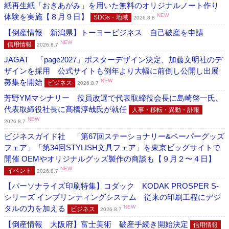
紙再生紙「おきあがみ」を用いた無料のオリジナルノート作り
体験を実施【８月９日】
NEW
SDGs・地域
2026.8.8
【倒産情報 新潟県】トーヨービジネス 自己破産を申請
NEW
信用情報
2026.8.7
JAGAT 「page2027」ポスターデザイン決定、加藤文明社のデ
ザインを採用 公式サイトも例年より大幅に前倒し公開し出展
募集を開始
NEW
ビジネス
2026.8.7
芳野YMマシナリー 役員改選で代表取締役会長に島崎啓一氏、
代表取締役社長に髙橋淳哉氏が就任
人事・移転・異動・訃報
NEW
2026.8.7
ビジネスガイド社 「第67回ステーショナリー&ペーパーグッズ
フェア」「第34回STYLISH文具フェア」を東京ビッグサイトで
開催 OEMやオリジナルグッズ製作の商談も【９月２〜４日】
NEW
イベント
2026.8.7
【パーソナライズ印刷特集】コダック KODAK PROSPER S-
シリーズ インプリンティングシステム 従来の印刷工程にデジ
タルの力を加える
NEW
ビジネス
2026.8.7
【倒産情報 大阪府】富士美術 破産手続き開始決定
信用情報