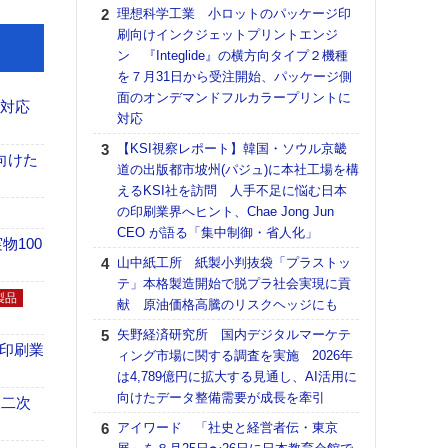
る
理想科学工業 小ロットのパッケージ印
刷向けインクジェットプリントエンジ
DNP
ン 『Integlide』の横方向タイプ２機種
上の
を７月31日から受注開始、パッケージ側
意識
面のオンデマンドフルカラープリントに
時代
も対応
対応
る組
【KSI視察レポート】韓国・ソウル京畿
KO
向けた
道の出版都市坡州(パジュ)に本社工場を構
体製
えるKSI社を訪問 人手不足に悩む日本
【パ
の印刷業界へヒント、Chae Jong Jun
ルタ
CEO が語る「集中制御・省人化」
「Va
100
山中紙工所 紙製小判抜袋「プラストッ
リュー
テ」本格製造開始で脱プラ社会実現に貢
ライ
製品
献 原油価格高騰のリスクヘッジにも
DM
矢野経済研究所 国内デジタルマーケテ
【パ
の印刷業
ィング市場に関する調査を実施 2026年
量バ
は4,789億円に拡大する見通し、AI活用に
特殊
向けたデータ整備需要が成長を牽引
 二次
【ペ
アイワード 「社史と経営者伝・東京
ト】