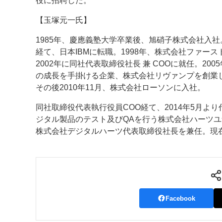
役に招聘した。
案内
【玉塚元一氏】
発刊案内
JFPI印刷用語集
印刷機材年鑑
1985年、慶應義塾大学卒業後、旭硝子株式会社入
経て、日本IBMに転職。1998年、株式会社ファー
運営
2002年に同社代表取締役社長 兼 COOに就任。20
の成長を手掛ける企業、株式会社リヴァンプを創業
会社案内
購読・購入申し込み
サイトポリシ
その後2010年11月、株式会社ローソンに入社。
同社取締役代表執行役員COO経て、2014年5月より代
ジタル製品のテスト及びQAを行う株式会社ハーツユ
株式会社デジタルハーツ代表取締役社長を兼任。現
Facebook