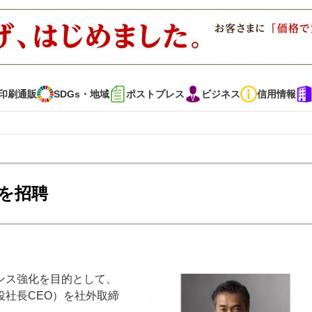
印刷通販
SDGs・地域
ポストプレス
ビジネス
信用情報
インタビュー
コレクション
を招聘
通販
SDGs・地域
ポストプレス
ビジネス
イベント
信用情報
ンス強化を目的として、
で勝負！ ～多様なビジネス・多彩な商材～
JAPAN PACK 2023 特集
社長CEO）を社外取締