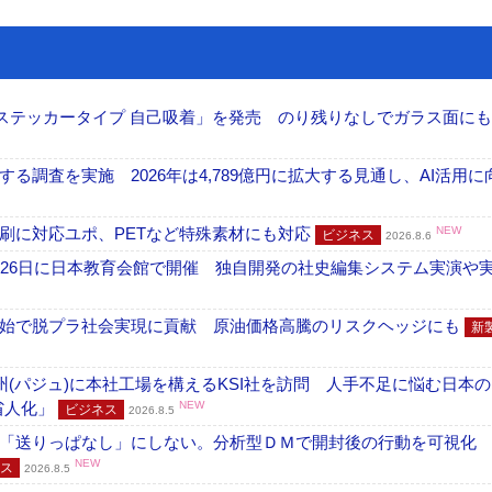
フ ステッカータイプ 自己吸着」を発売 のり残りなしでガラス面に
調査を実施 2026年は4,789億円に拡大する見通し、AI活用に
刷に対応ユポ、PETなど特殊素材にも対応
NEW
ビジネス
2026.8.6
26日に日本教育会館で開催 独自開発の社史編集システム実演や実物
開始で脱プラ社会実現に貢献 原油価格高騰のリスクヘッジにも
新
州(パジュ)に本社工場を構えるKSI社を訪問 人手不足に悩む日本
・省人化」
NEW
ビジネス
2026.8.5
「送りっぱなし」にしない。分析型ＤＭで開封後の行動を可視化
NEW
ス
2026.8.5