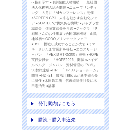
へ指針示す ●印刷技能人材機構 一般社団
法人化後初の総会開催 ●ニュープリンティ
ング ８月に「AIカンファレンス」開催
○SCREEN GPJ 未来を動かす自動化フェ
ア ●SOPTECで“勇気ある挑戦” ●ジャグラ宮
城総会 佐藤支部長を再選 ●ジャグラ 印
刷屋さんのお仕事展 ○合同印刷機材 山陰
地域初のGODOプリンテックフェア
●DSF 挑戦し成功することが大切 ●ミマ
キ さいたま営業所を移転 ●エコスリージ
ャパン 「VEXIS RTR5300」発売 ●HOPE
実行委員会 「HOPE2026」開催 ○ハイデ
ルベルグ・ジャパン 資材管理の「VMI」
50契約達成 ●ITP 「ITP DXショールーム」
開設 ●HDF21 鍛治川和広氏が新本部会長
に就任 ●木田鉄工所 代表取締役社長に木
田憲治氏 ●訃報
発刊案内はこちら
購読・購入申込先