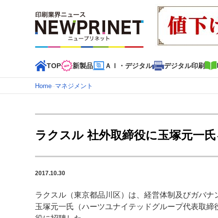
TOP
新製品
ＡＩ・デジタル
デジタル印刷
Home
–
マネジメント
インデックス
TOP
新着記事
特集記事
動画コンテンツ
ラクスル 社外取締役に玉塚元一氏
カテゴリー一覧
新商品
新製品
ＡＩ・デジタル
デジタル印刷
印刷
2017.10.30
特集記事カテゴリー一覧
ラクスル（東京都品川区）は、経営体制及びガバナ
2022 見える化・MIS特集
特集・デジタル印刷 アイデア
玉塚元一氏（ハーツユナイテッドグループ代表取締役
特集・デジタル印刷 ～ 新成長軌道を描く