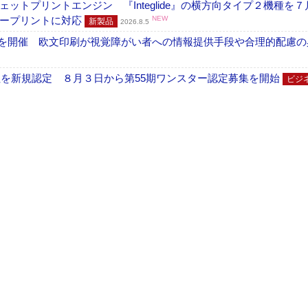
トプリントエンジン 『Integlide』の横方向タイプ２機種を７
ラープリントに対応
NEW
新製品
2026.8.5
」を開催 欧文印刷が視覚障がい者への情報提供手段や合理的配慮の
社を新規認定 ８月３日から第55期ワンスター認定募集を開始
ビジ