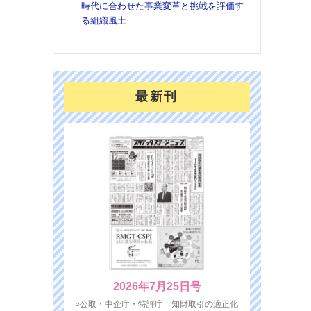
時代に合わせた事業変革と挑戦を評価す
を７
る組織風土
面の
対応
最新刊
2026年7月25日号
○公取・中企庁・特許庁 知財取引の適正化