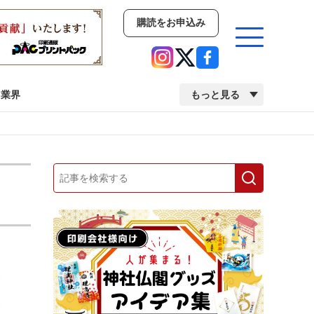
購読をお申込み
業界
もっと見る
新商品
イベント
市場・統計
人事・移転・異動・訃報
業界
市場・統計
人事・移転・異動・訃報
中古印刷機・製本機特集
2022 検査・校正特集