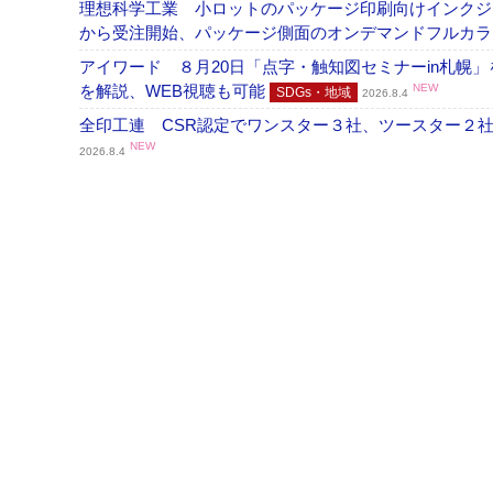
理想科学工業 小ロットのパッケージ印刷向けインクジェッ
から受注開始、パッケージ側面のオンデマンドフルカ
アイワード ８月20日「点字・触知図セミナーin札幌
を解説、WEB視聴も可能
NEW
SDGs・地域
2026.8.4
全印工連 CSR認定でワンスター３社、ツースター２
NEW
2026.8.4