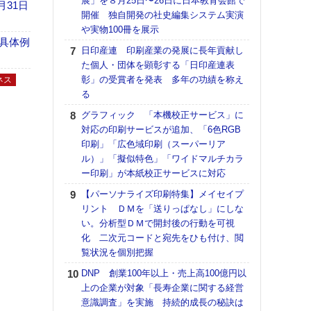
展」を８月25日〜26日に日本教育会館で
アで
月31日
開催 独自開発の社史編集システム実演
ホリゾ
や実物100冊を展示
で“Hor
具体例
日印産連 印刷産業の発展に長年貢献し
催へ～
た個人・団体を顕彰する「日印産連表
TO
彰」の受賞者を発表 多年の功績を称え
スマ
ネス
る
ラク
グラフィック 「本機校正サービス」に
戦略
対応の印刷サービスが追加、「6色RGB
最適
印刷」「広色域印刷（スーパーリア
の課
ル）」「擬似特色」「ワイドマルチカラ
金融
ー印刷」が本紙校正サービスに対応
ルホ
【パーソナライズ印刷特集】メイセイプ
【K
リント ＤＭを「送りっぱなし」にしな
道の
い。分析型ＤＭで開封後の行動を可視
える
化 二次元コードと宛先をひも付け、閲
の印刷
覧状況を個別把握
CE
DNP 創業100年以上・売上高100億円以
理想
上の企業が対象「長寿企業に関する経営
刷向
意識調査」を実施 持続的成長の秘訣は
ン 『