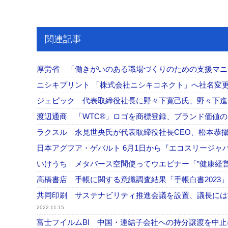
関連記事
厚労省 「働きがいのある職場づくりのための⽀援マニ
ニシキプリント 「株式会社ニシキコネクト」へ社名変更
ジェピック 代表取締役社長に野々下寛己氏、野々下
渡辺通商 「WTC®」ロゴを商標登録、ブランド価値
ラクスル 永見世央氏が代表取締役社長CEO、松本恭
日本アグフア・ゲバルト 6月1日から『エコスリージャ
いけうち メタバース空間使ってウエビナー「”健康経営
高橋書店 手帳に関する意識調査結果「手帳白書202
共同印刷 サステナビリティ推進会議を設置、議長には
2022.11.15
富士フイルムBI 中国・連結子会社への持分譲渡を中