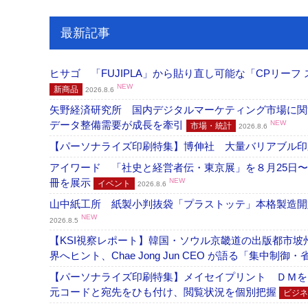
最新記事
ヒサゴ 「FUJIPLA」から貼り直し可能な「CPリー
NEW
新商品
2026.8.6
矢野経済研究所 国内デジタルマーケティング市場に関する
データ整備需要が成長を牽引
NEW
市場・統計
2026.8.6
【パーソナライズ印刷特集】博伸社 大量バリアブル印
アイワード 「社史と経営者伝・東京展」を８月25日〜
冊を展示
NEW
イベント
2026.8.6
山中紙工所 紙製小判抜袋「プラストッテ」本格製造
NEW
2026.8.5
【KSI視察レポート】韓国・ソウル京畿道の出版都市坡
界へヒント、Chae Jong Jun CEO が語る「集中制御
【パーソナライズ印刷特集】メイセイプリント ＤＭを
元コードと宛先をひも付け、閲覧状況を個別把握
ビジネ