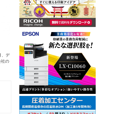
月、デ
会社の