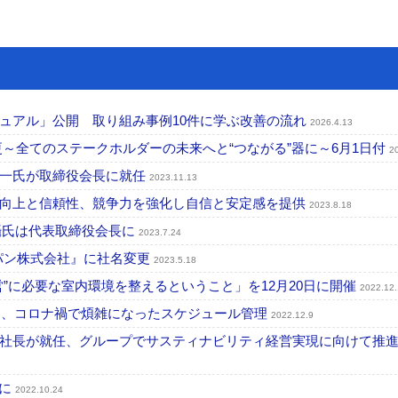
ュアル」公開 取り組み事例10件に学ぶ改善の流れ
2026.4.13
～全てのステークホルダーの未来へと“つながる”器に～6月1日付
2
進一氏が取締役会長に就任
2023.11.13
の向上と信頼性、競争力を強化し自信と安定感を提供
2023.8.18
攝氏は代表取締役会長に
2023.7.24
パン株式会社』に社名変更
2023.5.18
”に必要な室内環境を整えるということ」を12月20日に開催
2022.12
3」、コロナ禍で煩雑になったスケジュール管理
2022.12.9
社長が就任、グループでサスティナビリティ経営実現に向けて推
止に
2022.10.24