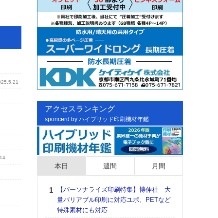
025.5.21
アクセスランキング
sponcerd by ハイブリッド印刷機材年鑑
.14
本日
週間
月間
進
【パーソナライズ印刷特集】博伸社 大
日印
量バリアブル印刷に対応ユポ、PETなど
た個
特殊素材にも対応
彰」