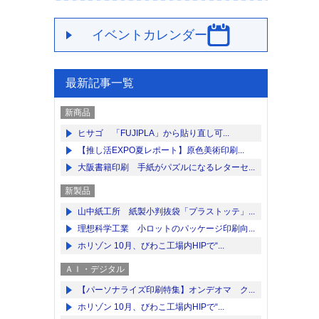
イベントカレンダー
最新記事一覧
新商品
ヒサゴ 「FUJIPLA」から貼り直し可...
【推し活EXPO夏レポート】原色美術印刷...
大阪書籍印刷 手紙がパズルになるレターセ...
新製品
山中紙工所 紙製小判抜袋「プラストッテ」...
理想科学工業 小ロットのパッケージ印刷向...
ホリゾン 10月、びわこ工場内HIPで“...
ＡＩ・デジタル
【パーソナライズ印刷特集】オンデオマ ク...
ホリゾン 10月、びわこ工場内HIPで“...