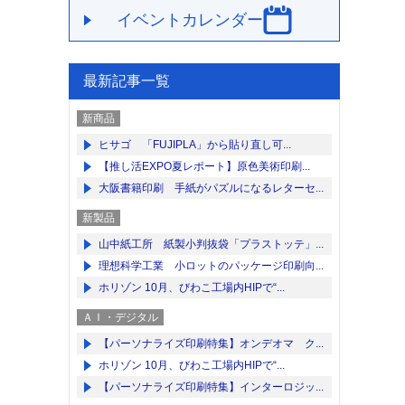
イベントカレンダー
最新記事一覧
新商品
ヒサゴ 「FUJIPLA」から貼り直し可...
【推し活EXPO夏レポート】原色美術印刷...
大阪書籍印刷 手紙がパズルになるレターセ...
新製品
山中紙工所 紙製小判抜袋「プラストッテ」...
理想科学工業 小ロットのパッケージ印刷向...
ホリゾン 10月、びわこ工場内HIPで“...
ＡＩ・デジタル
【パーソナライズ印刷特集】オンデオマ ク...
ホリゾン 10月、びわこ工場内HIPで“...
【パーソナライズ印刷特集】インターロジッ...