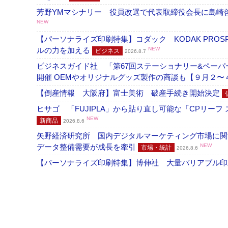
芳野YMマシナリー 役員改選で代表取締役会長に島崎
NEW
【パーソナライズ印刷特集】コダック KODAK PROS
ルの力を加える
NEW
ビジネス
2026.8.7
ビジネスガイド社 「第67回ステーショナリー&ペーパー
開催 OEMやオリジナルグッズ製作の商談も【９月２〜
【倒産情報 大阪府】富士美術 破産手続き開始決定
ヒサゴ 「FUJIPLA」から貼り直し可能な「CPリー
NEW
新商品
2026.8.6
矢野経済研究所 国内デジタルマーケティング市場に関する
データ整備需要が成長を牽引
NEW
市場・統計
2026.8.6
【パーソナライズ印刷特集】博伸社 大量バリアブル印