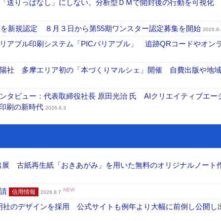
「送りっぱなし」にしない。分析型ＤＭで開封後の行動を可視化
社を新規認定 ８月３日から第55期ワンスター認定募集を開始
2026.8.
リアブル印刷システム「PICバリアブル」 追跡QRコードやオン
陽社 多摩エリア初の「本づくりマルシェ」開催 自費出版や地
タビュー：代表取締役社長 原田光治 氏 AIクリエイティブエー
ズ印刷の新時代
2026.8.3
へ出展 古紙再生紙「おきあがみ」を用いた無料のオリジナルノート
申請
NEW
信用情報
2026.8.7
加藤文明社のデザインを採用 公式サイトも例年より大幅に前倒し公開し