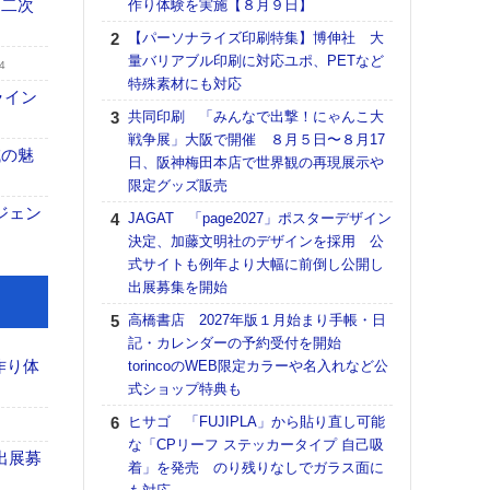
 二次
作り体験を実施【８月９日】
る
【パーソナライズ印刷特集】博伸社 大
DNP
量バリアブル印刷に対応ユポ、PETなど
上の
4
特殊素材にも対応
意識
ライン
時代
共同印刷 「みんなで出撃！にゃんこ大
る組
戦争展」大阪で開催 ８月５日〜８月17
域の魅
日、阪神梅田本店で世界観の再現展示や
【パ
限定グッズ販売
量バ
特殊
ジェン
JAGAT 「page2027」ポスターデザイン
決定、加藤文明社のデザインを採用 公
ホリゾ
式サイトも例年より大幅に前倒し公開し
で“Hor
出展募集を開始
催へ～
TO
高橋書店 2027年版１月始まり手帳・日
スマ
記・カレンダーの予約受付を開始
作り体
torincoのWEB限定カラーや名入れなど公
理想
式ショップ特典も
刷向
ン 『
ヒサゴ 「FUJIPLA」から貼り直し可能
を７
な「CPリーフ ステッカータイプ 自己吸
出展募
面の
着」を発売 のり残りなしでガラス面に
対応