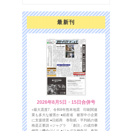
最新刊
2026年8月5日・15日合併号
○最大震度7、令和8年熊本地震 印刷関連
業も多大な被害か ●経産省 被害中小企業
に支援措置 ●日紙商 巻取紙・平判紙の価
格是正要請 ○ジャグラ 「創注」の成功事
例学ぶ機会づくり ●ジャグラ神奈川 参加