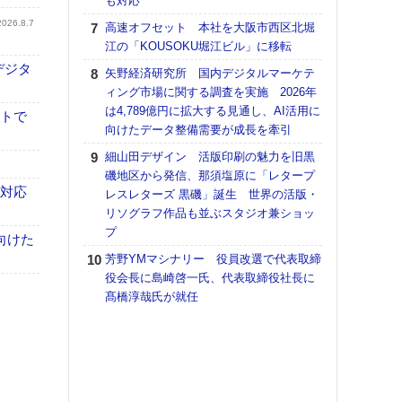
も対応
【K
2026.8.7
高速オフセット 本社を大阪市西区北堀
道の
江の「KOUSOKU堀江ビル」に移転
える
デジタ
矢野経済研究所 国内デジタルマーケテ
の印刷
ィング市場に関する調査を実施 2026年
CE
は4,789億円に拡大する見通し、AI活用に
イトで
【ペ
向けたデータ整備需要が成長を牽引
ト】
細山田デザイン 活版印刷の魅力を旧黒
アで
磯地区から発信、那須塩原に「レタープ
KO
も対応
レスレターズ 黒磯」誕生 世界の活版・
体製
リソグラフ作品も並ぶスタジオ兼ショッ
プ
富士
向けた
地・
芳野YMマシナリー 役員改選で代表取締
付表
役会長に島崎啓一氏、代表取締役社長に
髙橋淳哉氏が就任
【パ
士フ
パン
書を
ツー
トも