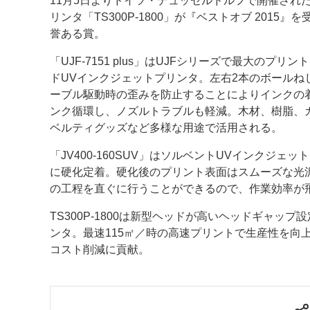
11月5日よりドイツ・デュッセルドルフで開催された「Vi
リンタ「TS300P-1800」が『ベストオブ 20
案内
誉ある賞。
発刊案内
JFPI印刷用語集
印刷機材年鑑
「UJF-7151 plus」はUJFシリーズで最大のプ
ドUVインクジェットプリンタ。左右2本のボール
運営
ーブル駆動時の歪みを防止することによりインクの
ンク循環し、ノズルトラブルも軽減。木材、樹脂、
会社案内
購読・購入申し込み
サイトポリシ
ベルティグッズなど多様な用途で活用される。
「JV400-160SUV」はソルベントUVインクジ
に硬化定着。硬化後のプリント表面はスムーズな光
の工程を直ぐに行うことができるので、作業効率が
TS300P-1800は新型ヘッドが高いヘッドギャ
ンタ。最速115㎡／時の高速プリントで生産性を向
コスト削減に貢献。