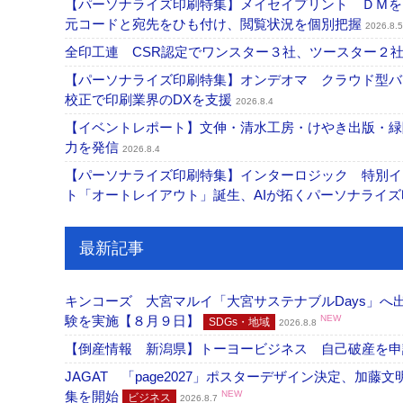
【パーソナライズ印刷特集】メイセイプリント ＤＭを
元コードと宛先をひも付け、閲覧状況を個別把握
2026.8.5
全印工連 CSR認定でワンスター３社、ツースター２
【パーソナライズ印刷特集】オンデオマ クラウド型バ
校正で印刷業界のDXを支援
2026.8.4
【イベントレポート】文伸・清水工房・けやき出版・緑
力を発信
2026.8.4
【パーソナライズ印刷特集】インターロジック 特別イン
ト「オートレイアウト」誕生、AIが拓くパーソナライ
最新記事
キンコーズ 大宮マルイ「大宮サステナブルDays」
験を実施【８月９日】
NEW
SDGs・地域
2026.8.8
【倒産情報 新潟県】トーヨービジネス 自己破産を
JAGAT 「page2027」ポスターデザイン決定、
集を開始
NEW
ビジネス
2026.8.7