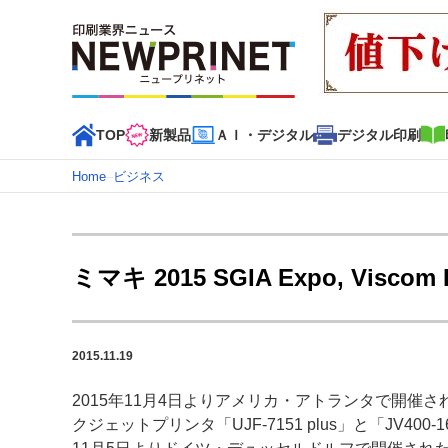
TOP
新製品
ＡＩ・デジタル
デジタル印刷
Home
–
ビジネス
インデックス
TOP
新着記事
特集記事
動画コンテンツ
ミマキ 2015 SGIA Expo, Visco
カテゴリー一覧
新商品
新製品
ＡＩ・デジタル
デジタル印刷
印刷
2015.11.19
特集記事カテゴリー一覧
2015年11月4日よりアメリカ・アトランタで開催され
2022 見える化・MIS特集
特集・デジタル印刷 アイデア
クジェットプリンタ「UJF-7151 plus」と「JV
特集・デジタル印刷 ～ 新成長軌道を描く