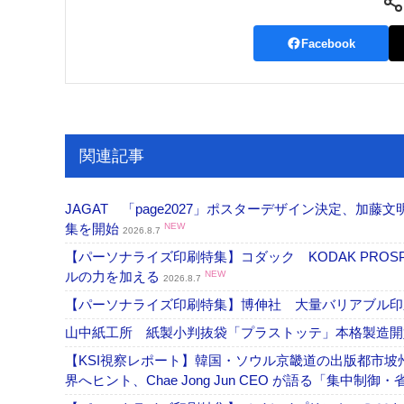
Facebook
関連記事
JAGAT 「page2027」ポスターデザイン決定、
集を開始
NEW
2026.8.7
【パーソナライズ印刷特集】コダック KODAK PROS
ルの力を加える
NEW
2026.8.7
【パーソナライズ印刷特集】博伸社 大量バリアブル印
山中紙工所 紙製小判抜袋「プラストッテ」本格製造
【KSI視察レポート】韓国・ソウル京畿道の出版都市坡
界へヒント、Chae Jong Jun CEO が語る「集中制御