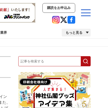
購読をお申込み
業界
もっと見る
新商品
イベント
市場・統計
人事・移転・異動・訃報
業界
市場・統計
人事・移転・異動・訃報
のイン
中古印刷機・製本機特集
2022 検査・校正特集
。また、