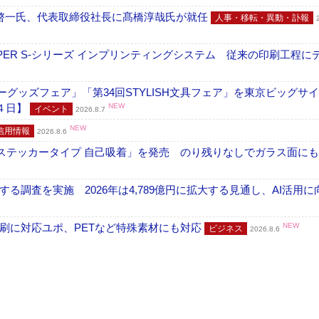
啓一氏、代表取締役社長に髙橋淳哉氏が就任
人事・移転・異動・訃報
PER S-シリーズ インプリンティングシステム 従来の印刷工程に
グッズフェア」「第34回STYLISH文具フェア」を東京ビッグサ
４日】
NEW
イベント
2026.8.7
NEW
信用情報
2026.8.6
フ ステッカータイプ 自己吸着」を発売 のり残りなしでガラス面に
調査を実施 2026年は4,789億円に拡大する見通し、AI活用に
刷に対応ユポ、PETなど特殊素材にも対応
NEW
ビジネス
2026.8.6