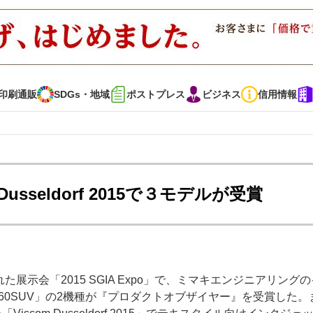
印刷通販
SDGs・地域
ポストプレス
ビジネス
信用情報
インタビュー
コレクション
m Dusseldorf 2015で３モデルが受賞
通販
SDGs・地域
ポストプレス
ビジネス
イベント
信用情報
た展示会「2015 SGIA Expo」で、ミマキエンジニアリング
で勝負！ ～多様なビジネス・多彩な商材～
JAPAN PACK 2023 特集
400-160SUV」の2機種が『プロダクトオブザイヤー』を受賞した