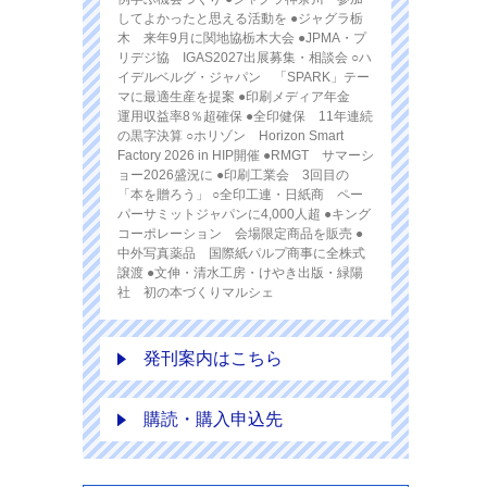
してよかったと思える活動を ●ジャグラ栃
木 来年9月に関地協栃木大会 ●JPMA・プ
リデジ協 IGAS2027出展募集・相談会 ○ハ
イデルベルグ・ジャパン 「SPARK」テー
マに最適生産を提案 ●印刷メディア年金
運用収益率8％超確保 ●全印健保 11年連続
の黒字決算 ○ホリゾン Horizon Smart
Factory 2026 in HIP開催 ●RMGT サマーシ
ョー2026盛況に ●印刷工業会 3回目の
「本を贈ろう」 ○全印工連・日紙商 ペー
パーサミットジャパンに4,000人超 ●キング
コーポレーション 会場限定商品を販売 ●
中外写真薬品 国際紙パルプ商事に全株式
譲渡 ●文伸・清水工房・けやき出版・緑陽
社 初の本づくりマルシェ
発刊案内はこちら
購読・購入申込先