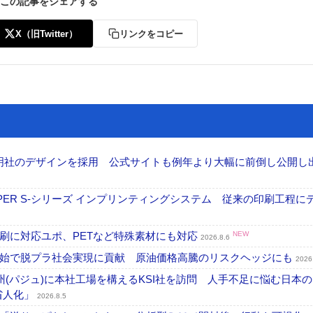
この記事をシェアする
X（旧Twitter）
リンクをコピー
加藤文明社のデザインを採用 公式サイトも例年より大幅に前倒し公開し
PER S-シリーズ インプリンティングシステム 従来の印刷工程に
刷に対応ユポ、PETなど特殊素材にも対応
NEW
2026.8.6
開始で脱プラ社会実現に貢献 原油価格高騰のリスクヘッジにも
2026
州(パジュ)に本社工場を構えるKSI社を訪問 人手不足に悩む日本
・省人化」
2026.8.5