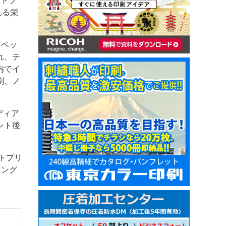
ットプ
れる栄
トベッ
れ、テ
内でイ
刷、ノ
ディア
ント後
トプリ
ニング