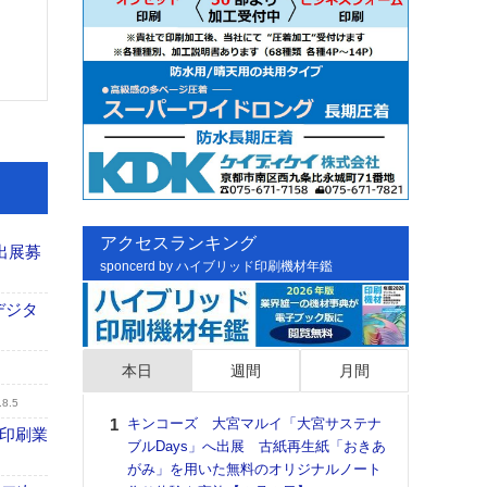
アクセスランキング
出展募
sponcerd by ハイブリッド印刷機材年鑑
デジタ
本日
週間
月間
.8.5
キンコーズ 大宮マルイ「大宮サステナ
日印
の印刷業
ブルDays」へ出展 古紙再生紙「おきあ
た個
がみ」を用いた無料のオリジナルノート
彰」