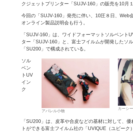
クジェットプリンター「SUJV-160」の販売を10
案内
今回の「SUJV-160」発売に伴い、10圧８日、We
オンライン製品説明会も行う。
発刊案内
JFPI印刷用語集
印刷機材年鑑
「SUJV-160」は、ワイドフォーマットソルベント
運営
ター「SUJV-160」と、富士フイルムが開発したソ
会社案内
購読・購入申し込み
サイトポリシ
「SU200」で構成されている。
ソル
ベン
トUV
イン
ク
カーシ
アパレル小物
「SU200」は、皮革や合皮などの基材に対して、
トができる富士フイルム社の「UVIQUE（ユビー