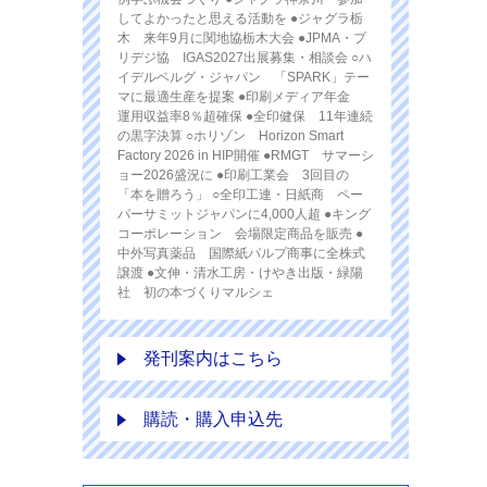
してよかったと思える活動を ●ジャグラ栃
木 来年9月に関地協栃木大会 ●JPMA・プ
リデジ協 IGAS2027出展募集・相談会 ○ハ
イデルベルグ・ジャパン 「SPARK」テー
マに最適生産を提案 ●印刷メディア年金
運用収益率8％超確保 ●全印健保 11年連続
の黒字決算 ○ホリゾン Horizon Smart
Factory 2026 in HIP開催 ●RMGT サマーシ
ョー2026盛況に ●印刷工業会 3回目の
「本を贈ろう」 ○全印工連・日紙商 ペー
パーサミットジャパンに4,000人超 ●キング
コーポレーション 会場限定商品を販売 ●
中外写真薬品 国際紙パルプ商事に全株式
譲渡 ●文伸・清水工房・けやき出版・緑陽
社 初の本づくりマルシェ
発刊案内はこちら
購読・購入申込先