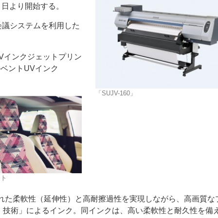
月１日より開始する。
b会議システムを利用した
UVインクジェットプリン
ルベントUVインク
ー
お問い合わせ
「SUJV-160」
ート
優れた柔軟性（延伸性）と高耐擦過性を実現しながら、高画質な
ク）技術」によるインク。同インクは、高い柔軟性と耐久性を備