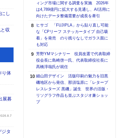
ィング市場に関する調査を実施 2026年
【K
は4,789億円に拡大する見通し、AI活用に
能にし
道の
向けたデータ整備需要が成長を牽引
える
ヒサゴ 「FUJIPLA」から貼り直し可能
の印刷
化と収
な「CPリーフ ステッカータイプ 自己吸
CE
着」を発売 のり残りなしでガラス面に
【ペ
も対応
ト】
芳野YMマシナリー 役員改選で代表取締
アで
役会長に島崎啓一氏、代表取締役社長に
KO
髙橋淳哉氏が就任
体製
作り体
細山田デザイン 活版印刷の魅力を旧黒
富士
磯地区から発信、那須塩原に「レタープ
地・
レスレターズ 黒磯」誕生 世界の活版・
付表
リソグラフ作品も並ぶスタジオ兼ショッ
出展募
プ
【パ
士フ
パン
2026.8.7
書を
ツー
デジタ
トも