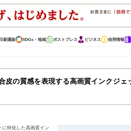
印刷通販
SDGs・地域
ポストプレス
ビジネス
信用情報
インタビュー
コレクション
合皮の質感を表現する高画質インクジェ
通販
SDGs・地域
ポストプレス
ビジネス
イベント
信用情報
で勝負！ ～多様なビジネス・多彩な商材～
JAPAN PACK 2023 特集
トに特化した高画質イン