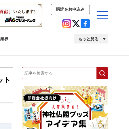
購読をお申込み
業界
もっと見る
新商品
イベント
市場・統計
人事・移転・異動・訃報
ット
業界
市場・統計
人事・移転・異動・訃報
中古印刷機・製本機特集
2022 検査・校正特集