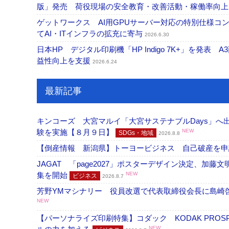
版」発売 荷役現場の安全教育・改善活動・稼働率向
ゲットワークス AI用GPUサーバー対応の特別仕様
てAI・ITインフラの拡充に寄与
2026.6.30
日本HP デジタル印刷機「HP Indigo 7K+」を発
益性向上を支援
2026.6.24
最新記事
キンコーズ 大宮マルイ「大宮サステナブルDays」
験を実施【８月９日】
NEW
SDGs・地域
2026.8.8
【倒産情報 新潟県】トーヨービジネス 自己破産を
JAGAT 「page2027」ポスターデザイン決定、
集を開始
NEW
ビジネス
2026.8.7
芳野YMマシナリー 役員改選で代表取締役会長に島崎
NEW
【パーソナライズ印刷特集】コダック KODAK PROS
NEW