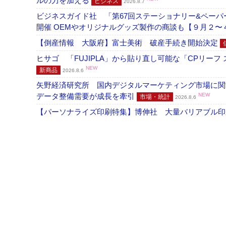
ルの力を加える
ビジネス
2026.8.7
ビジネスガイド社 「第67回ステーショナリー&ペーパー
開催 OEMやオリジナルグッズ製作の商談も【９月２〜
【倒産情報 大阪府】富士美術 破産手続き開始決定
ヒサゴ 「FUJIPLA」から貼り直し可能な「CPリー
NEW
新商品
2026.8.6
矢野経済研究所 国内デジタルマーケティング市場に関する
データ整備需要が成長を牽引
NEW
市場・統計
2026.8.6
【パーソナライズ印刷特集】博伸社 大量バリアブル印