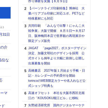
作り体験を実施【８月９日】
る
【パーソナライズ印刷特集】博伸社 大
DNP
量バリアブル印刷に対応ユポ、PETなど
上の
特殊素材にも対応
意識
時代
共同印刷 「みんなで出撃！にゃんこ大
.8.5
る組
戦争展」大阪で開催 ８月５日〜８月17
月31日
日、阪神梅田本店で世界観の再現展示や
【パ
限定グッズ販売
量バ
特殊
、人の介
JAGAT 「page2027」ポスターデザイン
決定、加藤文明社のデザインを採用 公
ホリゾ
式サイトも例年より大幅に前倒し公開し
で“Hor
高品位な
出展募集を開始
催へ～
TO
高橋書店 2027年版１月始まり手帳・日
スマ
記・カレンダーの予約受付を開始
応
torincoのWEB限定カラーや名入れなど公
理想
式ショップ特典も
刷向
ン 『
ォーマ
高速オフセット 本社を大阪市西区北堀
を７
江の「KOUSOKU堀江ビル」に移転
面の
矢野経済研究所 国内デジタルマーケテ
ード
対応