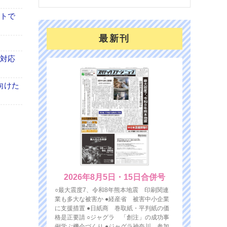
イトで
最新刊
も対応
向けた
2026年8月5日・15日合併号
○最大震度7、令和8年熊本地震 印刷関連
業も多大な被害か ●経産省 被害中小企業
に支援措置 ●日紙商 巻取紙・平判紙の価
格是正要請 ○ジャグラ 「創注」の成功事
例学ぶ機会づくり ●ジャグラ神奈川 参加