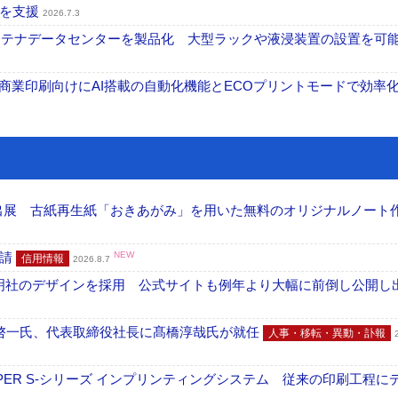
上を支援
2026.7.3
コンテナデータセンターを製品化 大型ラックや液浸装置の設置を可
表 A3商業印刷向けにAI搭載の自動化機能とECOプリントモードで効率
へ出展 古紙再生紙「おきあがみ」を用いた無料のオリジナルノート
申請
NEW
信用情報
2026.8.7
加藤文明社のデザインを採用 公式サイトも例年より大幅に前倒し公開し
啓一氏、代表取締役社長に髙橋淳哉氏が就任
人事・移転・異動・訃報
PER S-シリーズ インプリンティングシステム 従来の印刷工程に