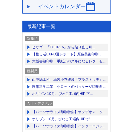
イベントカレンダー
最新記事一覧
新商品
ヒサゴ 「FUJIPLA」から貼り直し可...
【推し活EXPO夏レポート】原色美術印刷...
大阪書籍印刷 手紙がパズルになるレターセ...
新製品
山中紙工所 紙製小判抜袋「プラストッテ」...
理想科学工業 小ロットのパッケージ印刷向...
ホリゾン 10月、びわこ工場内HIPで“...
ＡＩ・デジタル
【パーソナライズ印刷特集】オンデオマ ク...
ホリゾン 10月、びわこ工場内HIPで“...
【パーソナライズ印刷特集】インターロジッ...