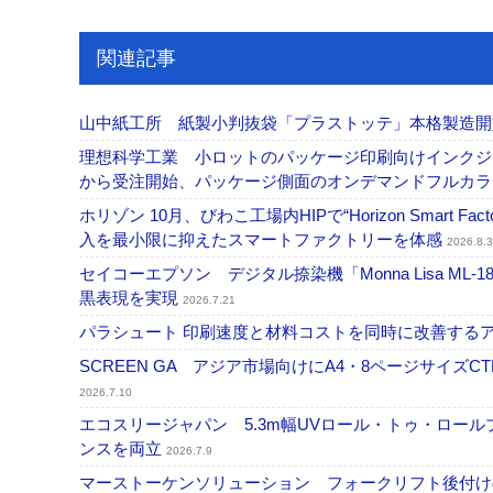
関連記事
山中紙工所 紙製小判抜袋「プラストッテ」本格製造
理想科学工業 小ロットのパッケージ印刷向けインクジェッ
から受注開始、パッケージ側面のオンデマンドフルカ
ホリゾン 10月、びわこ工場内HIPで“Horizon Smart Fa
入を最小限に抑えたスマートファクトリーを体感
2026.8.3
セイコーエプソン デジタル捺染機「Monna Lisa ML-
黒表現を実現
2026.7.21
パラシュート 印刷速度と材料コストを同時に改善する
SCREEN GA アジア市場向けにA4・8ページサイズCTP「
2026.7.10
エコスリージャパン 5.3m幅UVロール・トゥ・ロールプ
ンスを両立
2026.7.9
マーストーケンソリューション フォークリフト後付け