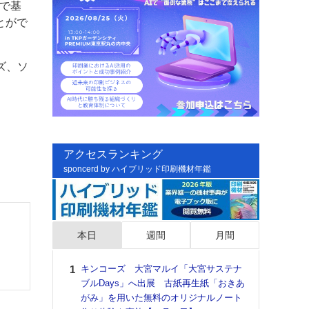
で基
とがで
ズ、ソ
アクセスランキング
sponcerd by ハイブリッド印刷機材年鑑
本日
週間
月間
キンコーズ 大宮マルイ「大宮サステナ
日印
ブルDays」へ出展 古紙再生紙「おきあ
た個
がみ」を用いた無料のオリジナルノート
彰」