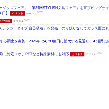
グッズフェア」「第34回STYLISH文具フェア」を東京ビッグサ
４日】
NEW
イベント
2026.8.7
NEW
信用情報
2026.8.6
フ ステッカータイプ 自己吸着」を発売 のり残りなしでガラス面に
調査を実施 2026年は4,789億円に拡大する見通し、AI活用に
刷に対応ユポ、PETなど特殊素材にも対応
NEW
ビジネス
2026.8.6