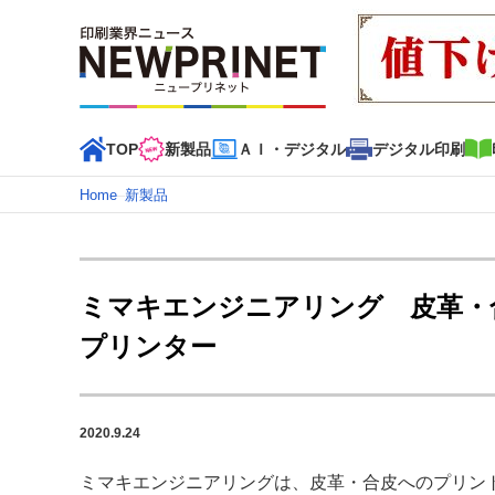
TOP
新製品
ＡＩ・デジタル
デジタル印刷
Home
–
新製品
インデックス
TOP
新着記事
特集記事
動画コンテンツ
ミマキエンジニアリング 皮革・
カテゴリー一覧
プリンター
新商品
新製品
ＡＩ・デジタル
デジタル印刷
印刷
特集記事カテゴリー一覧
2020.9.24
2022 見える化・MIS特集
特集・デジタル印刷 アイデア
特集・デジタル印刷 ～ 新成長軌道を描く
ミマキエンジニアリングは、皮革・合皮へのプリン