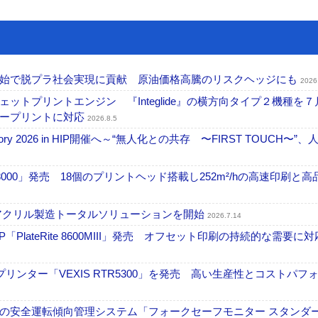
開始で脱プラ社会実現に貢献 原油価格高騰のリスクヘッジにも
2026
トプリントエンジン 『Integlide』の横方向タイプ２機種を７
ラープリントに対応
2026.8.5
ctory 2026 in HIP開催へ～“無人化との共存 〜FIRST TOUCH〜”
18000」発売 18個のプリントヘッド搭載し252m²/hの高速印刷と
アクリル製造トータルソリューションを開始
2026.7.14
PlateRite 8600MIII」発売 オフセット印刷の持続的な需要に対
リンター「VEXIS RTR5300」を発売 高い生産性とコストパフ
の安全運転傾向管理システム「フォークセーフモニター スタンダ