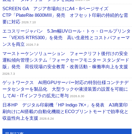
SCREEN GA アジア市場向けにA4・8ページサイズ
CTP「PlateRite 8600MIII」発売 オフセット印刷の持続的な需
要に対応
2026.7.10
エコスリージャパン 5.3m幅UVロール・トゥ・ロールプリンタ
ー「VEXIS RTR5300」を発売 高い生産性とコストパフォーマ
ンスを両立
2026.7.9
マーストーケンソリューション フォークリフト後付けの安全
運転傾向管理システム「フォークセーフモニター スタンダード
版」発売 荷役現場の安全教育・改善活動・稼働率向上を支援
2026.7.3
ゲットワークス AI用GPUサーバー対応の特別仕様コンテナデ
ータセンターを製品化 大型ラックや液浸装置の設置を可能に
してAI・ITインフラの拡充に寄与
2026.6.30
日本HP デジタル印刷機「HP Indigo 7K+」を発表 A3商業印
刷向けにAI搭載の自動化機能とECOプリントモードで効率化と
収益性向上を支援
2026.6.24