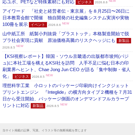
応ユポ、PETなど特殊素材にも対応
NEW
ビジネス
2026.8.6
アイワード 「社史と経営者伝・東京展」を８月25日〜26日に
日本教育会館で開催 独自開発の社史編集システム実演や実物
100冊を展示
NEW
イベント
2026.8.6
山中紙工所 紙製小判抜袋「プラストッテ」本格製造開始で脱
プラ社会実現に貢献 原油価格高騰のリスクヘッジにも
新製品
NEW
2026.8.5
【KSI視察レポート】韓国・ソウル京畿道の出版都市坡州(パジ
ュ)に本社工場を構えるKSI社を訪問 人手不足に悩む日本の印
刷業界へヒント、Chae Jong Jun CEO が語る「集中制御・省人
化」
NEW
ビジネス
2026.8.5
理想科学工業 小ロットのパッケージ印刷向けインクジェット
プリントエンジン 『Integlide』の横方向タイプ２機種を７月31
日から受注開始、パッケージ側面のオンデマンドフルカラープ
リントに対応
NEW
新製品
2026.8.5
当サイト掲載の記事、写真、イラスト等の無断掲載を禁じます