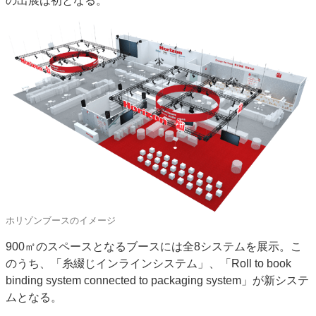
の出展は初となる。
特集・デジタル印刷 アイデアで勝負！ ～多様なビジネス・多彩な商材～
JAPAN PACK 2023 特集
中古印刷機・製本機特集
2022 検査・校正特集
特集・デジタル印刷 ～ 新成長軌道を描く
案内
発刊案内
JFPI印刷用語集
印刷機材年鑑
運営
会社案内
購読・購入申し込み
サイトポリシー
お問い合わせ
ホリゾンブースのイメージ
900㎡のスペースとなるブースには全8システムを展示。こ
のうち、「糸綴じインラインシステム」、「Roll to book
binding system connected to packaging system」が新システ
ムとなる。