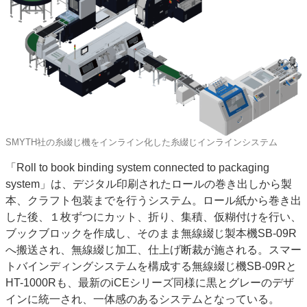
SMYTH社の糸綴じ機をインライン化した糸綴じインラインシステム
「Roll to book binding system connected to packaging
system」は、デジタル印刷されたロールの巻き出しから製
本、クラフト包装までを行うシステム。ロール紙から巻き出
した後、１枚ずつにカット、折り、集積、仮糊付けを行い、
ブックブロックを作成し、そのまま無線綴じ製本機SB-09R
へ搬送され、無線綴じ加工、仕上げ断裁が施される。スマー
トバインディングシステムを構成する無線綴じ機SB-09Rと
HT-1000Rも、最新のiCEシリーズ同様に黒とグレーのデザ
インに統一され、一体感のあるシステムとなっている。