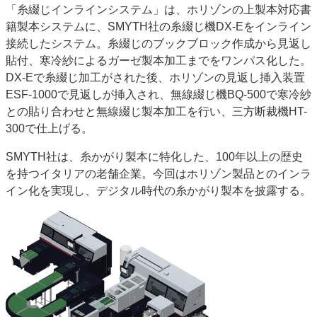
「糸綴じインラインシステム」は、ホリゾンの上製本対応書
籍製本システムに、SMYTH社の糸綴じ機DX-Eをインライン
接続したシステム。糸綴じのブックブロック作成から見返し
貼付、寒冷紗によるガーゼ製本加工までをワンパス化した。
DX-Eで糸綴じ加工がされた後、ホリゾンの見返し挿入装置
ESF-1000で見返しが挿入され、無線綴じ機BQ-500で寒冷紗
との貼り合わせと無線綴じ製本加工を行い、三方断裁機HT-
300で仕上げる。
SMYTH社は、糸かがり製本に特化した、100年以上の歴史
を持つイタリアの老舗企業。今回はホリゾン製品とのインラ
イン化を実現し、デジタル時代の糸かがり製本を披露する。