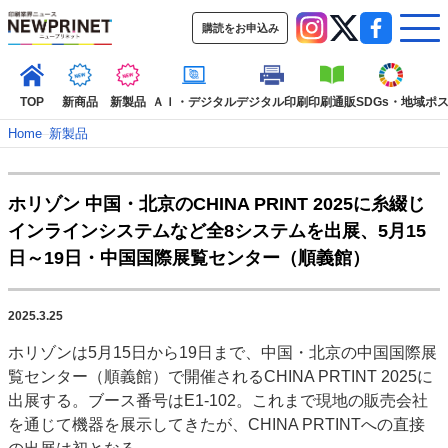
購読をお申込み
TOP
新商品
新製品
ＡＩ・デジタル
デジタル印刷
印刷通販
SDGs・地域
ポ
Home
–
新製品
インデックス
ホリゾン 中国・北京のCHINA PRINT 2025に糸綴じ
TOP
新着記事
特集記事
動画コンテンツ
インラインシステムなど全8システムを出展、5月15
インタビュー
コレクション
日～19日・中国国際展覧センター（順義館）
カテゴリー一覧
新商品
新製品
ＡＩ・デジタル
デジタル印刷
印刷通販
2025.3.25
SDGs・地域
ポストプレス
ビジネス
イベント
信用情報
業界
ホリゾンは5月15日から19日まで、中国・北京の中国国際展
市場・統計
人事・移転・異動・訃報
覧センター（順義館）で開催されるCHINA PRTINT 2025に
出展する。ブース番号はE1-102。これまで現地の販売会社
特集記事カテゴリー一覧
を通じて機器を展示してきたが、CHINA PRTINTへの直接
2022 見える化・MIS特集