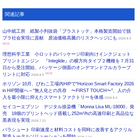
関連記事
山中紙工所 紙製小判抜袋「プラストッテ」本格製造開始で脱
プラ社会実現に貢献 原油価格高騰のリスクヘッジにも
2026.8.5
NEW
理想科学工業 小ロットのパッケージ印刷向けインクジェット
プリントエンジン 『Integlide』の横方向タイプ２機種を７月31
日から受注開始、パッケージ側面のオンデマンドフルカラープ
リントに対応
NEW
2026.8.5
ホリゾン 10月、びわこ工場内HIPで“Horizon Smart Factory 2026
in HIP開催へ～“無人化との共存 〜FIRST TOUCH〜”、人の介
入を最小限に抑えたスマートファクトリーを体感
2026.8.3
セイコーエプソン デジタル捺染機「Monna Lisa ML-18000」発
売 18個のプリントヘッド搭載し252m²/hの高速印刷と高品位な
黒表現を実現
2026.7.21
パラシュート 印刷速度と材料コストを同時に改善するアクリル
製造トータルソリューションを開始
2026.7.14