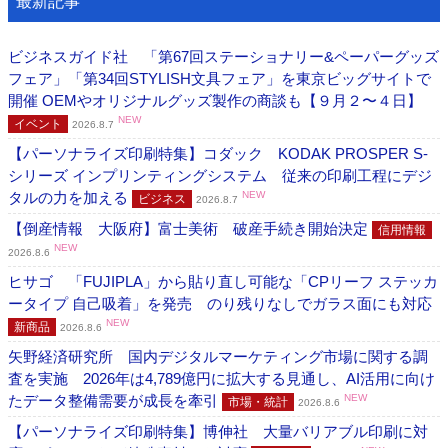
最新記事
ビジネスガイド社 「第67回ステーショナリー&ペーパーグッズ
フェア」「第34回STYLISH文具フェア」を東京ビッグサイトで
開催 OEMやオリジナルグッズ製作の商談も【９月２〜４日】
NEW
イベント
2026.8.7
【パーソナライズ印刷特集】コダック KODAK PROSPER S-
シリーズ インプリンティングシステム 従来の印刷工程にデジ
タルの力を加える
NEW
ビジネス
2026.8.7
【倒産情報 大阪府】富士美術 破産手続き開始決定
信用情報
NEW
2026.8.6
ヒサゴ 「FUJIPLA」から貼り直し可能な「CPリーフ ステッカ
ータイプ 自己吸着」を発売 のり残りなしでガラス面にも対応
NEW
新商品
2026.8.6
矢野経済研究所 国内デジタルマーケティング市場に関する調
査を実施 2026年は4,789億円に拡大する見通し、AI活用に向け
たデータ整備需要が成長を牽引
NEW
市場・統計
2026.8.6
【パーソナライズ印刷特集】博伸社 大量バリアブル印刷に対