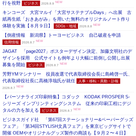
行を視野
NEW
ビジネス
2026.8.9
キンコーズ 大宮マルイ「大宮サステナブルDays」へ出展 古
紙再生紙「おきあがみ」を用いた無料のオリジナルノート作り
体験を実施【８月９日】
NEW
SDGs・地域
2026.8.8
【倒産情報 新潟県】トーヨービジネス 自己破産を申請
NEW
信用情報
2026.8.7
JAGAT 「page2027」ポスターデザイン決定、加藤文明社のデ
ザインを採用 公式サイトも例年より大幅に前倒し公開し出展
募集を開始
NEW
ビジネス
2026.8.7
芳野YMマシナリー 役員改選で代表取締役会長に島崎啓一氏、
代表取締役社長に髙橋淳哉氏が就任
人事・移転・異動・訃報
NEW
2026.8.7
【パーソナライズ印刷特集】コダック KODAK PROSPER S-
シリーズ インプリンティングシステム 従来の印刷工程にデジ
タルの力を加える
NEW
ビジネス
2026.8.7
ビジネスガイド社 「第67回ステーショナリー&ペーパーグッズ
フェア」「第34回STYLISH文具フェア」を東京ビッグサイトで
開催 OEMやオリジナルグッズ製作の商談も【９月２〜４日】