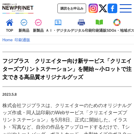
購読をお申込み
TOP
新商品
新製品
ＡＩ・デジタル
デジタル印刷
印刷通販
SDGs・地域
ポ
Home
–
印刷通販
インデックス
フジプラス クリエイター向け新サービス「クリエイ
TOP
新着記事
特集記事
動画コンテンツ
ターズプリントステーション」を開始～小ロットで注
インタビュー
コレクション
文できる高品質オリジナルグッズ
カテゴリー一覧
新商品
新製品
ＡＩ・デジタル
デジタル印刷
印刷通販
2023.5.8
SDGs・地域
ポストプレス
ビジネス
イベント
信用情報
業界
株式会社フジプラスは、クリエイターのためのオリジナルグ
市場・統計
人事・移転・異動・訃報
ッズ作成・同人誌印刷のWebサービス「クリエイターズプ
リントステーション」を5月8日、正式に開始した。イラス
特集記事カテゴリー一覧
ト・写真など、自分の作品をアップロードするだけで、Tシ
2022 見える化・MIS特集