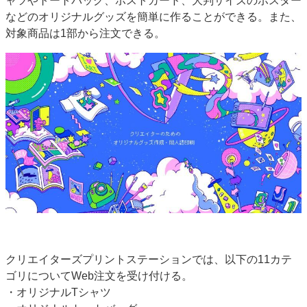
ャツやトートバッグ、ポストカード、大判サイズのポスター
特集・デジタル印刷 アイデアで勝負！ ～多様なビジネス・多彩な商材～
などのオリジナルグッズを簡単に作ることができる。また、
対象商品は1部から注文できる。
JAPAN PACK 2023 特集
中古印刷機・製本機特集
2022 検査・校正特集
特集・デジタル印刷 ～ 新成長軌道を描く
案内
発刊案内
JFPI印刷用語集
印刷機材年鑑
運営
会社案内
購読・購入申し込み
サイトポリシー
お問い合わせ
クリエイターズプリントステーションでは、以下の11カテ
ゴリについてWeb注文を受け付ける。
・オリジナルTシャツ