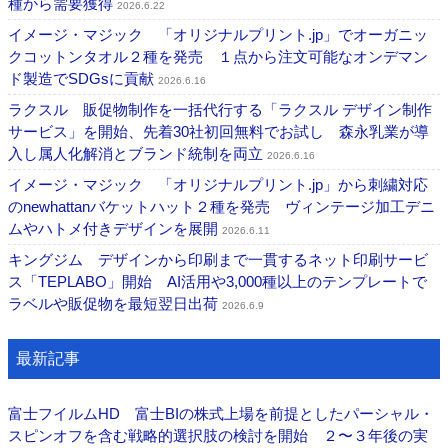
種から需要獲得
2026.6.22
イメージ・マジック 「オリジナルプリント.jp」でオーガニッ
クコットンタオル２種を発売 １点から注文可能なオンデマン
ド製造でSDGsに貢献
2026.6.16
ラクスル 販促物制作を一括代行する「ラクスル デザイン制作
サービス」を開始、先着30社初回無料でお試し 森永乳業が導
入し属人化解消とブランド統制を両立
2026.6.16
イメージ・マジック 「オリジナルプリント.jp」から刺繍対応
のnewhattanバケットハット２種を発売 ヴィンテージ加工デニ
ムやハトメ付きデザインを展開
2026.6.11
キングジム デザインから印刷まで一貫するネット印刷サービ
ス「TEPLABO」開始 AI活用や3,000種以上のテンプレートで
ラベルや販促物を最短翌日出荷
2026.6.9
最新記事
富士フイルムHD 富士BIの株式上場を前提としたパーシャル・
スピンオフを含む戦略的選択肢の検討を開始 ２〜３年後の実