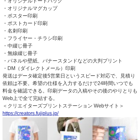
・オリジナルトートバッグ
・オリジナルマグカップ
・ポスター印刷
・ポストカード印刷
・名刺印刷
・フライヤー・チラシ印刷
・中綴じ冊子
・無線綴じ冊子
・パネルや壁紙、バナースタンドなどの大判プリント
・DM（ダイレクトメール）印刷
発送はデータ確定後5営業日というスピード対応で、見積り
依頼は不要。希望の仕様を入力するだけで24時間いつでも
料金を確認できる。印刷データの入稿やその後のやりとりも
Web上で全て完結する。
＜クリエイターズプリントステーション Webサイト＞
https://creators.fujiplus.jp/