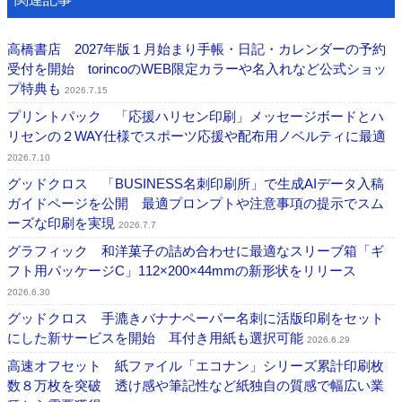
高橋書店 2027年版１月始まり手帳・日記・カレンダーの予約
受付を開始 torincoのWEB限定カラーや名入れなど公式ショッ
プ特典も
2026.7.15
プリントパック 「応援ハリセン印刷」メッセージボードとハ
リセンの２WAY仕様でスポーツ応援や配布用ノベルティに最適
2026.7.10
グッドクロス 「BUSINESS名刺印刷所」で生成AIデータ入稿
ガイドページを公開 最適プロンプトや注意事項の提示でスム
ーズな印刷を実現
2026.7.7
グラフィック 和洋菓子の詰め合わせに最適なスリーブ箱「ギ
フト用パッケージC」112×200×44mmの新形状をリリース
2026.6.30
グッドクロス 手漉きバナナペーパー名刺に活版印刷をセット
にした新サービスを開始 耳付き用紙も選択可能
2026.6.29
高速オフセット 紙ファイル「エコナン」シリーズ累計印刷枚
数８万枚を突破 透け感や筆記性など紙独自の質感で幅広い業