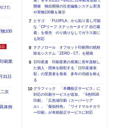
展」を８月25日〜26日に日本教育会館で
アで
開催 独自開発の社史編集システム実演
向けた
ホリゾ
や実物100冊を展示
で“Hor
ヒサゴ 「FUJIPLA」から貼り直し可能
催へ～
な「CPリーフ ステッカータイプ 自己吸
TO
100
着」を発売 のり残りなしでガラス面に
スマ
も対応
ラク
製品
テクノロール オフセット印刷用の紙粉
戦略
除去システム「ZERO－CT」を開発
最適
の課
の印刷業
日印産連 印刷産業の発展に長年貢献し
金融
た個人・団体を顕彰する「日印産連表
ルホ
彰」の受賞者を発表 多年の功績を称え
月31日
る
【K
道の
グラフィック 「本機校正サービス」に
 二次
える
対応の印刷サービスが追加、「6色RGB
の印刷
印刷」「広色域印刷（スーパーリア
CE
具体例
ル）」「擬似特色」「ワイドマルチカラ
ー印刷」が本紙校正サービスに対応
理想
刷向
ン 『