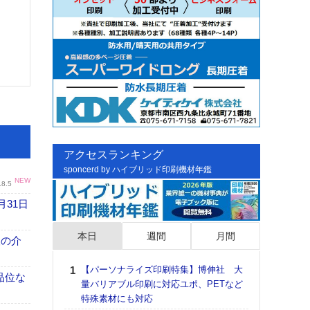
アクセスランキング
sponcerd by ハイブリッド印刷機材年鑑
NEW
.8.5
月31日
本日
週間
月間
、人の介
【パーソナライズ印刷特集】博伸社 大
日印
高品位な
量バリアブル印刷に対応ユポ、PETなど
た個
特殊素材にも対応
彰」