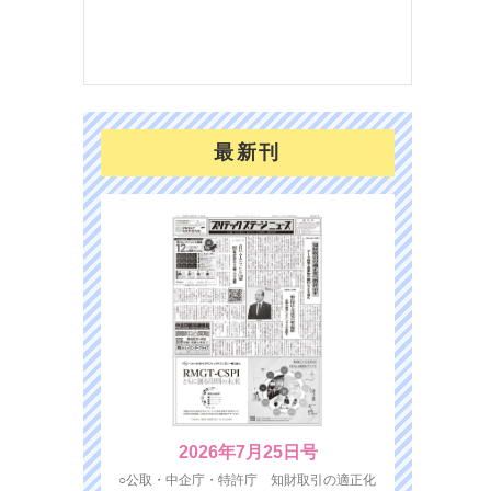
を７
面の
対応
最新刊
2026年7月25日号
○公取・中企庁・特許庁 知財取引の適正化