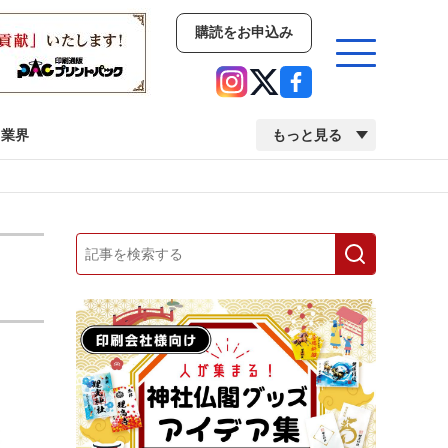
購読をお申込み
業界
もっと見る
新商品
イベント
市場・統計
人事・移転・異動・訃報
業界
市場・統計
人事・移転・異動・訃報
2022 見える化・MIS特集
2022 検査・校正特集