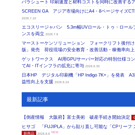
パラシュート 印刷速度と材料コストを同時に改善する
SCREEN GA アジア市場向けにA4・8ページサイズCTP「
2026.7.10
エコスリージャパン 5.3m幅UVロール・トゥ・ロールプ
ンスを両立
2026.7.9
マーストーケンソリューション フォークリフト後付け
版」発売 荷役現場の安全教育・改善活動・稼働率向
ゲットワークス AI用GPUサーバー対応の特別仕様
てAI・ITインフラの拡充に寄与
2026.6.30
日本HP デジタル印刷機「HP Indigo 7K+」を発
益性向上を支援
2026.6.24
最新記事
【倒産情報 大阪府】富士美術 破産手続き開始決定
ヒサゴ 「FUJIPLA」から貼り直し可能な「CPリー
NEW
新商品
2026.8.6