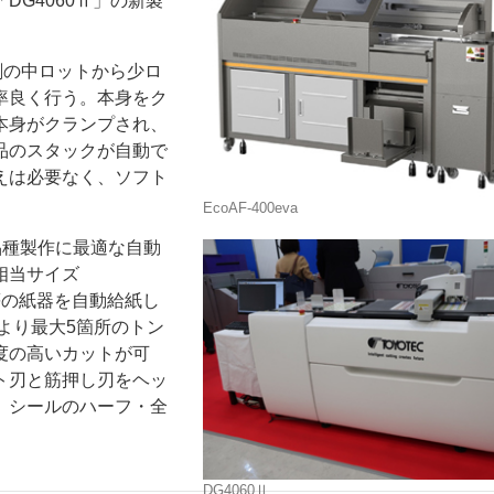
G4060Ⅱ」の新製
印刷の中ロットから少ロ
率良く行う。本身をク
本身がクランプされ、
品のスタックが自動で
えは必要なく、ソフト
ー
お問い合わせ
EcoAF‐400eva
品種製作に最適な自動
相当サイズ
ル等の紙器を自動給紙し
より最大5箇所のトン
度の高いカットが可
ト刃と筋押し刃をヘッ
、シールのハーフ・全
DG4060Ⅱ