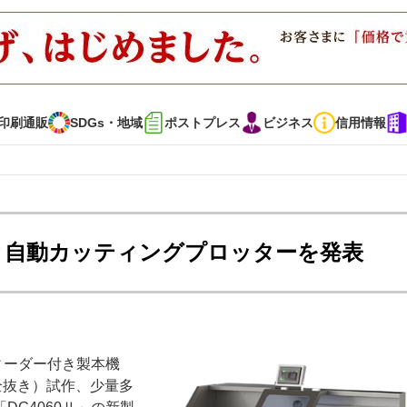
印刷通販
SDGs・地域
ポストプレス
ビジネス
信用情報
インタビュー
コレクション
綴機と自動カッティングプロッターを発表
通販
SDGs・地域
ポストプレス
ビジネス
イベント
信用情報
フィーダー付き製本機
・多彩な商材～
JAPAN PACK 2023 特集
中古印刷機・製本機特集
・全抜き）試作、少量多