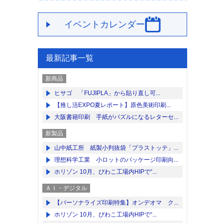
イベントカレンダー
最新記事一覧
新商品
ヒサゴ 「FUJIPLA」から貼り直し可...
【推し活EXPO夏レポート】原色美術印刷...
大阪書籍印刷 手紙がパズルになるレターセ...
新製品
山中紙工所 紙製小判抜袋「プラストッテ」...
理想科学工業 小ロットのパッケージ印刷向...
ホリゾン 10月、びわこ工場内HIPで“...
ＡＩ・デジタル
【パーソナライズ印刷特集】オンデオマ ク...
ホリゾン 10月、びわこ工場内HIPで“...