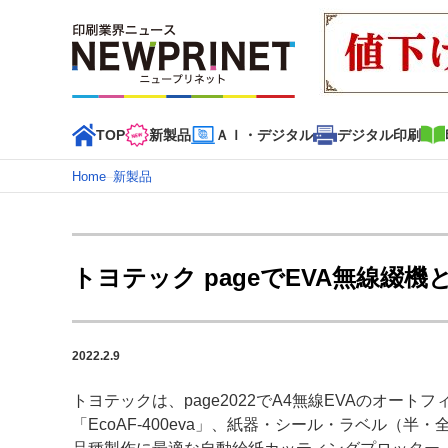
TOP
新製品
ＡＩ・デジタル
デジタル印刷
Home
–
新製品
インデックス
TOP
新着記事
特集記事
動画コンテンツ
トヨテック pageでEVA無線
カテゴリー一覧
新商品
新製品
ＡＩ・デジタル
デジタル印刷
印刷
2022.2.9
特集記事カテゴリー一覧
トヨテックは、page2022でA4無線EVAのオート
特集・デジタル印刷 アイデアで勝負！ ～多様なビジネス
「EcoAF‐400eva」、紙器・シール・ラベル（半
特集・デジタル印刷 ～ 新成長軌道を描く