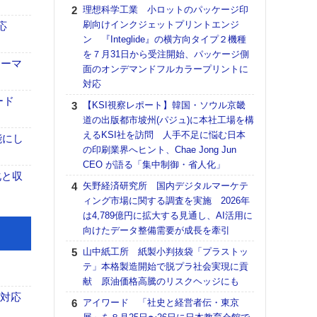
る
理想科学工業 小ロットのパッケージ印
刷向けインクジェットプリントエンジ
DNP
応
ン 『Integlide』の横方向タイプ２機種
上の
を７月31日から受注開始、パッケージ側
意識
ォーマ
面のオンデマンドフルカラープリントに
時代
対応
る組
ード
【KSI視察レポート】韓国・ソウル京畿
KO
道の出版都市坡州(パジュ)に本社工場を構
体製
えるKSI社を訪問 人手不足に悩む日本
能にし
【パ
の印刷業界へヒント、Chae Jong Jun
量バ
CEO が語る「集中制御・省人化」
特殊
化と収
矢野経済研究所 国内デジタルマーケテ
【パ
ィング市場に関する調査を実施 2026年
ルタ
は4,789億円に拡大する見通し、AI活用に
「Va
向けたデータ整備需要が成長を牽引
リュー
山中紙工所 紙製小判抜袋「プラストッ
ライ
テ」本格製造開始で脱プラ社会実現に貢
DM
献 原油価格高騰のリスクヘッジにも
【ペ
も対応
アイワード 「社史と経営者伝・東京
ト】