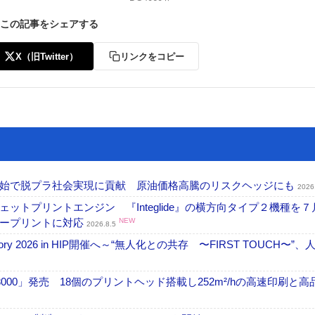
この記事をシェアする
X（旧Twitter）
リンクをコピー
開始で脱プラ社会実現に貢献 原油価格高騰のリスクヘッジにも
2026
トプリントエンジン 『Integlide』の横方向タイプ２機種を７
ラープリントに対応
NEW
2026.8.5
ctory 2026 in HIP開催へ～“無人化との共存 〜FIRST TOUCH〜”
18000」発売 18個のプリントヘッド搭載し252m²/hの高速印刷と