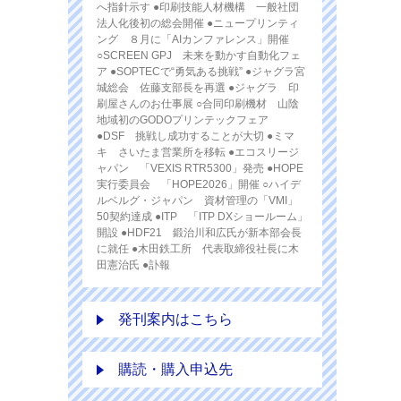
へ指針示す ●印刷技能人材機構 一般社団
法人化後初の総会開催 ●ニュープリンティ
ング ８月に「AIカンファレンス」開催
○SCREEN GPJ 未来を動かす自動化フェ
ア ●SOPTECで“勇気ある挑戦” ●ジャグラ宮
城総会 佐藤支部長を再選 ●ジャグラ 印
刷屋さんのお仕事展 ○合同印刷機材 山陰
地域初のGODOプリンテックフェア
●DSF 挑戦し成功することが大切 ●ミマ
キ さいたま営業所を移転 ●エコスリージ
ャパン 「VEXIS RTR5300」発売 ●HOPE
実行委員会 「HOPE2026」開催 ○ハイデ
ルベルグ・ジャパン 資材管理の「VMI」
50契約達成 ●ITP 「ITP DXショールーム」
開設 ●HDF21 鍛治川和広氏が新本部会長
に就任 ●木田鉄工所 代表取締役社長に木
田憲治氏 ●訃報
発刊案内はこちら
購読・購入申込先