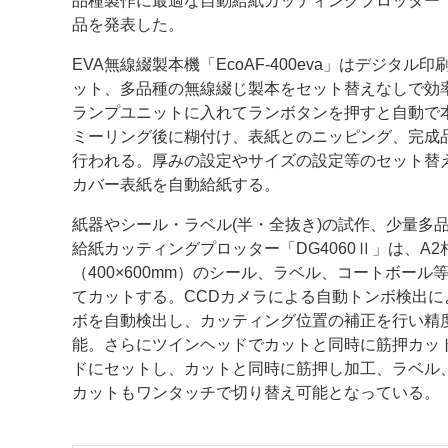
品種製作に最適な自動給紙カッティングプロッター「D
品を発表した。
案内
EVA無線綴製本機「EcoAF‐400eva」はデジタル
発刊案内
JFPI印刷用語集
印刷機材年鑑
ット、多品種の無線綴じ製本をセット替えなしで効
ランプユニットに入れてランボタンを押すと自動で
運営
ミーリング後に糊付け、表紙とのニッピング、完成
行われる。厚みの設定やサイズの設定等のセット替
会社案内
購読・購入申し込み
サイトポリシ
カバー表紙を自動給紙する。
紙器やシール・ラベル(半・全抜き)の試作、少量多
給紙カッティングプロッター「DG4060Ⅱ」は、A2
（400×600mm）のシール、ラベル、コートボー
てカットする。CCDカメラによる自動トンボ検出に
ボを自動検出し、カッティング位置の補正を行い精
能。さらにツインヘッドでカットと同時に筋押カッ
ドにセットし、カットと同時に筋押し加工、ラベル
カットもワンタッチで切り替え可能となっている。