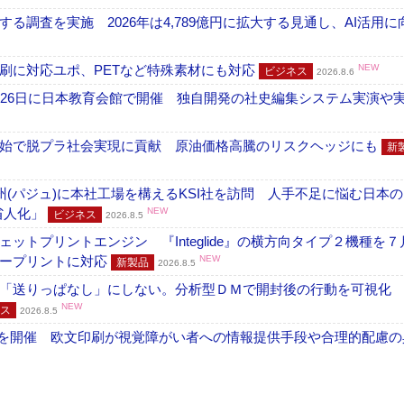
調査を実施 2026年は4,789億円に拡大する見通し、AI活用に
刷に対応ユポ、PETなど特殊素材にも対応
NEW
ビジネス
2026.8.6
26日に日本教育会館で開催 独自開発の社史編集システム実演や実物
開始で脱プラ社会実現に貢献 原油価格高騰のリスクヘッジにも
新
州(パジュ)に本社工場を構えるKSI社を訪問 人手不足に悩む日本
・省人化」
NEW
ビジネス
2026.8.5
トプリントエンジン 『Integlide』の横方向タイプ２機種を７
ラープリントに対応
NEW
新製品
2026.8.5
「送りっぱなし」にしない。分析型ＤＭで開封後の行動を可視化
NEW
ス
2026.8.5
」を開催 欧文印刷が視覚障がい者への情報提供手段や合理的配慮の