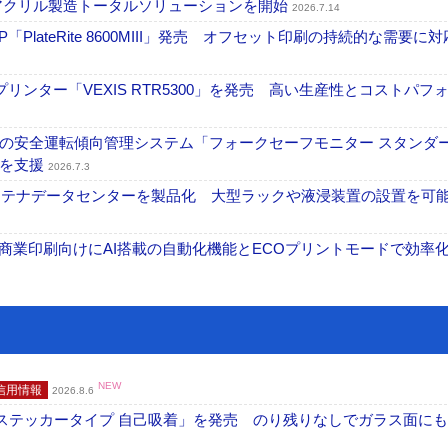
アクリル製造トータルソリューションを開始
2026.7.14
PlateRite 8600MIII」発売 オフセット印刷の持続的な需要に対
リンター「VEXIS RTR5300」を発売 高い生産性とコストパフ
の安全運転傾向管理システム「フォークセーフモニター スタンダ
上を支援
2026.7.3
コンテナデータセンターを製品化 大型ラックや液浸装置の設置を可
表 A3商業印刷向けにAI搭載の自動化機能とECOプリントモードで効率
NEW
信用情報
2026.8.6
フ ステッカータイプ 自己吸着」を発売 のり残りなしでガラス面に