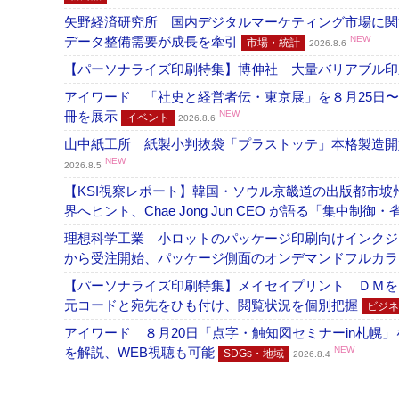
矢野経済研究所 国内デジタルマーケティング市場に関する
データ整備需要が成長を牽引
NEW
市場・統計
2026.8.6
【パーソナライズ印刷特集】博伸社 大量バリアブル印
アイワード 「社史と経営者伝・東京展」を８月25日〜
冊を展示
NEW
イベント
2026.8.6
山中紙工所 紙製小判抜袋「プラストッテ」本格製造
NEW
2026.8.5
【KSI視察レポート】韓国・ソウル京畿道の出版都市坡
界へヒント、Chae Jong Jun CEO が語る「集中制御
理想科学工業 小ロットのパッケージ印刷向けインクジェッ
から受注開始、パッケージ側面のオンデマンドフルカ
【パーソナライズ印刷特集】メイセイプリント ＤＭを
元コードと宛先をひも付け、閲覧状況を個別把握
ビジネ
アイワード ８月20日「点字・触知図セミナーin札幌
を解説、WEB視聴も可能
NEW
SDGs・地域
2026.8.4