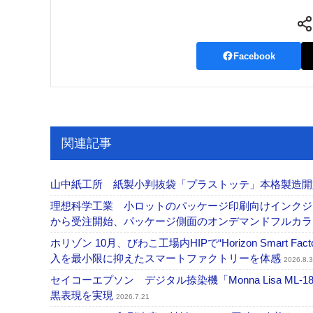
Facebook
関連記事
山中紙工所 紙製小判抜袋「プラストッテ」本格製造
理想科学工業 小ロットのパッケージ印刷向けインクジェッ
から受注開始、パッケージ側面のオンデマンドフルカ
ホリゾン 10月、びわこ工場内HIPで“Horizon Smart Fa
入を最小限に抑えたスマートファクトリーを体感
2026.8.3
セイコーエプソン デジタル捺染機「Monna Lisa ML-
黒表現を実現
2026.7.21