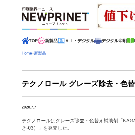
TOP
新製品
ＡＩ・デジタル
デジタル印刷
Home
–
新製品
インデックス
TOP
新着記事
特集記事
動画コンテンツ
テクノロール グレーズ除去・色替え補
カテゴリー一覧
新商品
新製品
ＡＩ・デジタル
デジタル印刷
印刷
2020.7.7
特集記事カテゴリー一覧
テクノロールはグレーズ除去・色替え補助剤「KAGAYA
2022 見える化・MIS特集
特集・デジタル印刷 アイデア
き-03）」を発売した。
特集・デジタル印刷 ～ 新成長軌道を描く