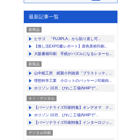
最新記事一覧
新商品
ヒサゴ 「FUJIPLA」から貼り直し可...
【推し活EXPO夏レポート】原色美術印刷...
大阪書籍印刷 手紙がパズルになるレターセ...
新製品
山中紙工所 紙製小判抜袋「プラストッテ」...
理想科学工業 小ロットのパッケージ印刷向...
ホリゾン 10月、びわこ工場内HIPで“...
ＡＩ・デジタル
【パーソナライズ印刷特集】オンデオマ ク...
ホリゾン 10月、びわこ工場内HIPで“...
【パーソナライズ印刷特集】インターロジッ...
デジタル印刷