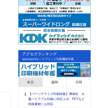
アクセスランキング
sponcerd by ハイブリッド印刷機材年鑑
本日
週間
月間
【パーソナライズ印刷特集】博伸社 大
日印
量バリアブル印刷に対応ユポ、PETなど
た個
特殊素材にも対応
彰」