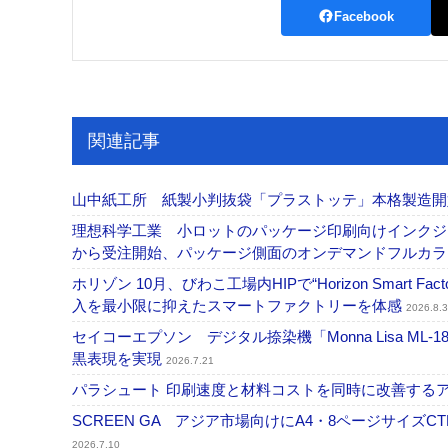
Facebook
関連記事
山中紙工所 紙製小判抜袋「プラストッテ」本格製造
理想科学工業 小ロットのパッケージ印刷向けインクジェッ
から受注開始、パッケージ側面のオンデマンドフルカ
ホリゾン 10月、びわこ工場内HIPで“Horizon Smart Fa
入を最小限に抑えたスマートファクトリーを体感
2026.8.3
セイコーエプソン デジタル捺染機「Monna Lisa ML-
黒表現を実現
2026.7.21
パラシュート 印刷速度と材料コストを同時に改善する
SCREEN GA アジア市場向けにA4・8ページサイズCTP「
2026.7.10