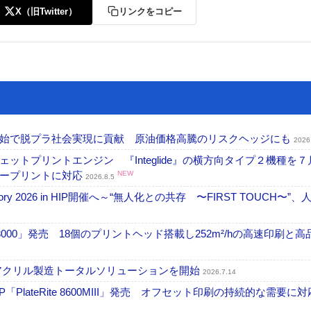
X（旧Twitter）
リンクをコピー
開始で脱プラ社会実現に貢献 原油価格高騰のリスクヘッジにも
2026
トプリントエンジン 『Integlide』の横方向タイプ２機種を７
ラープリントに対応
NEW
2026.8.5
ctory 2026 in HIP開催へ～“無人化との共存 〜FIRST TOUCH〜”
18000」発売 18個のプリントヘッド搭載し252m²/hの高速印刷と
アクリル製造トータルソリューションを開始
2026.7.14
PlateRite 8600MIII」発売 オフセット印刷の持続的な需要に対