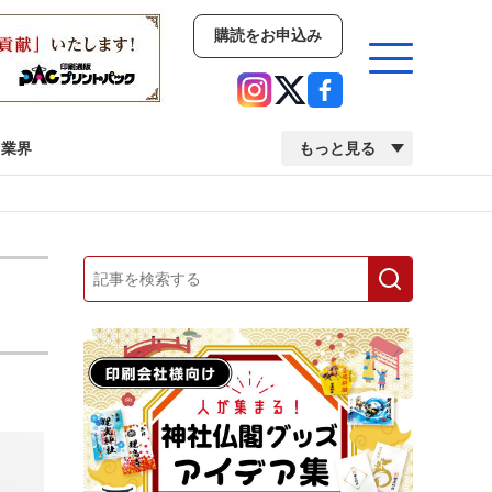
購読をお申込み
業界
もっと見る
新商品
イベント
市場・統計
人事・移転・異動・訃報
業界
市場・統計
人事・移転・異動・訃報
中古印刷機・製本機特集
2022 検査・校正特集