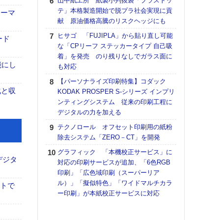
山中紙工所 紙製小判抜袋「プラストッ
理想
テ」本格製造開始で脱プラ社会実現に貢
刷向
ォーマ
献 原油価格高騰のリスクヘッジにも
ン 『
を７
ヒサゴ 「FUJIPLA」から貼り直し可能
ード
面の
な「CPリーフ ステッカータイプ 自己吸
対応
着」を発売 のり残りなしでガラス面に
能にし
も対応
KO
体製
【パーソナライズ印刷特集】コダック
化と収
KODAK PROSPER S-シリーズ インプリ
【ペ
ンティングシステム 従来の印刷工程に
ト】
デジタルの力を加える
アで
テクノロール オフセット印刷用の紙粉
【パ
除去システム「ZERO－CT」を開発
士フ
パン
グラフィック 「本機校正サービス」に
書を
デジタ
対応の印刷サービスが追加、「6色RGB
ツー
印刷」「広色域印刷（スーパーリア
トも
ル）」「擬似特色」「ワイドマルチカラ
イトで
ー印刷」が本紙校正サービスに対応
富士
地・
付表