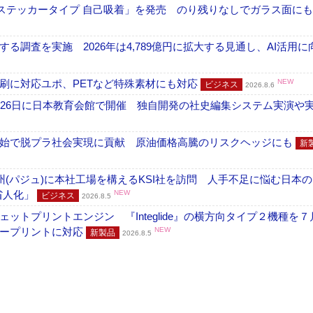
フ ステッカータイプ 自己吸着」を発売 のり残りなしでガラス面に
調査を実施 2026年は4,789億円に拡大する見通し、AI活用に
刷に対応ユポ、PETなど特殊素材にも対応
NEW
ビジネス
2026.8.6
26日に日本教育会館で開催 独自開発の社史編集システム実演や実物
開始で脱プラ社会実現に貢献 原油価格高騰のリスクヘッジにも
新
州(パジュ)に本社工場を構えるKSI社を訪問 人手不足に悩む日本
・省人化」
NEW
ビジネス
2026.8.5
トプリントエンジン 『Integlide』の横方向タイプ２機種を７
ラープリントに対応
NEW
新製品
2026.8.5