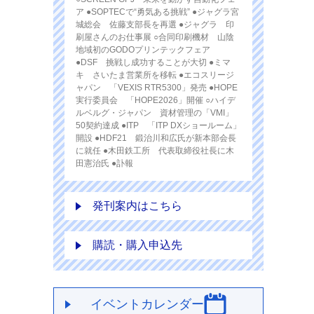
ア ●SOPTECで“勇気ある挑戦” ●ジャグラ宮
城総会 佐藤支部長を再選 ●ジャグラ 印
刷屋さんのお仕事展 ○合同印刷機材 山陰
地域初のGODOプリンテックフェア
●DSF 挑戦し成功することが大切 ●ミマ
キ さいたま営業所を移転 ●エコスリージ
ャパン 「VEXIS RTR5300」発売 ●HOPE
実行委員会 「HOPE2026」開催 ○ハイデ
ルベルグ・ジャパン 資材管理の「VMI」
50契約達成 ●ITP 「ITP DXショールーム」
開設 ●HDF21 鍛治川和広氏が新本部会長
に就任 ●木田鉄工所 代表取締役社長に木
田憲治氏 ●訃報
発刊案内はこちら
購読・購入申込先
イベントカレンダー