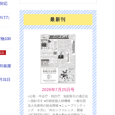
も対応
向けた
最新刊
100
製品
の印刷業
月31日
2026年7月25日号
○公取・中企庁・特許庁 知財取引の適正化
へ指針示す ●印刷技能人材機構 一般社団
法人化後初の総会開催 ●ニュープリンティ
ング ８月に「AIカンファレンス」開催
○SCREEN GPJ 未来を動かす自動化フェ