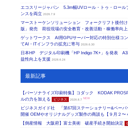
エコスリージャパン 5.3m幅UVロール・トゥ・ロールプ
ンスを両立
2026.7.9
マーストーケンソリューション フォークリフト後付け
版」発売 荷役現場の安全教育・改善活動・稼働率向
ゲットワークス AI用GPUサーバー対応の特別仕様
てAI・ITインフラの拡充に寄与
2026.6.30
日本HP デジタル印刷機「HP Indigo 7K+」を発
益性向上を支援
2026.6.24
最新記事
【パーソナライズ印刷特集】コダック KODAK PROS
ルの力を加える
NEW
ビジネス
2026.8.7
ビジネスガイド社 「第67回ステーショナリー&ペーパー
開催 OEMやオリジナルグッズ製作の商談も【９月２〜
【倒産情報 大阪府】富士美術 破産手続き開始決定