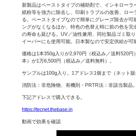
新製品はペーストタイプの補助剤で、インキローラ
案内
紙粉等を強力に除去し、印刷トラブルの改善、ロー
る。ペーストタイプなので簡単にグレーズ除去が可
発刊案内
JFPI印刷用語集
印刷機材年鑑
ングがなくなるほか、特色の色替え時に前の色を完
の寿命も延びる。UV／油性兼用、同社製品ゴミ取
運営
イーパーにも使用可能。日本製なので安定供給が可
会社案内
購読・購入申し込み
サイトポリシ
価格は1本350g入りが2,970円（税込み／送料520円
本）が1万6,500円（税込み／送料無料）。
サンプルは100g入り。1アドレス1個まで（ネット販
消防法：非危険物、有機則・PRTR法：非該当製品
下記アドレスで購入できる。
https://tecnet.thebase.in
動画で効果を確認