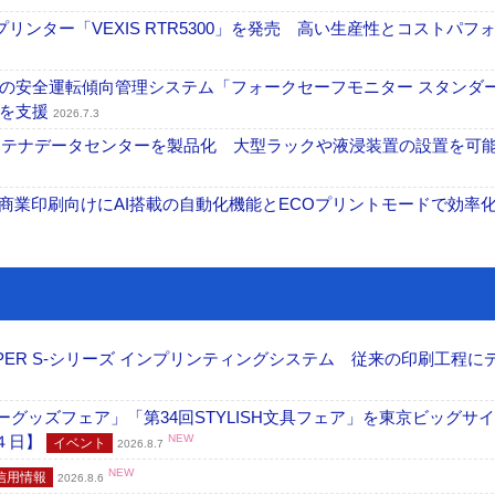
リンター「VEXIS RTR5300」を発売 高い生産性とコストパフ
の安全運転傾向管理システム「フォークセーフモニター スタンダ
上を支援
2026.7.3
コンテナデータセンターを製品化 大型ラックや液浸装置の設置を可
表 A3商業印刷向けにAI搭載の自動化機能とECOプリントモードで効率
PER S-シリーズ インプリンティングシステム 従来の印刷工程に
グッズフェア」「第34回STYLISH文具フェア」を東京ビッグサ
４日】
NEW
イベント
2026.8.7
NEW
信用情報
2026.8.6