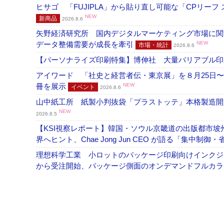
ヒサゴ 「FUJIPLA」から貼り直し可能な「CPリー
NEW
新商品
2026.8.6
矢野経済研究所 国内デジタルマーケティング市場に関する
データ整備需要が成長を牽引
NEW
市場・統計
2026.8.6
【パーソナライズ印刷特集】博伸社 大量バリアブル印
アイワード 「社史と経営者伝・東京展」を８月25日〜
冊を展示
NEW
イベント
2026.8.6
山中紙工所 紙製小判抜袋「プラストッテ」本格製造
NEW
2026.8.5
【KSI視察レポート】韓国・ソウル京畿道の出版都市坡
界へヒント、Chae Jong Jun CEO が語る「集中制御
理想科学工業 小ロットのパッケージ印刷向けインクジェッ
から受注開始、パッケージ側面のオンデマンドフルカ