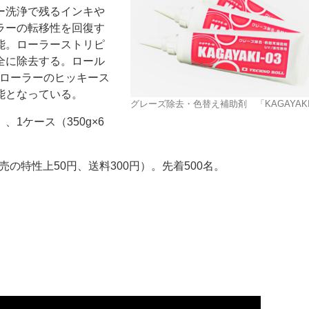
ー洗浄で残るインキや
ラーの転移性を回復す
能。ローラーストリピ
全に除去する。ロール
りローラーのヒッキース
能となっている。
グレーズ除去・色替え補助剤 「KAGAYAKI
ー
お問い合わせ
）、1ケース（350g×6
売の特性上50円、送料300円）。先着500名。
。