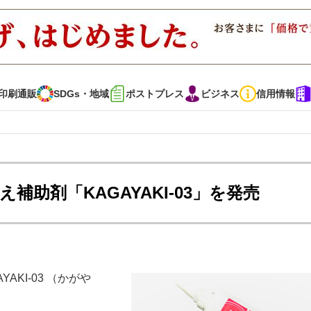
印刷通販
SDGs・地域
ポストプレス
ビジネス
信用情報
インタビュー
コレクション
助剤「KAGAYAKI-03」を発売
通販
SDGs・地域
ポストプレス
ビジネス
イベント
信用情報
KI-03 （かがや
で勝負！ ～多様なビジネス・多彩な商材～
JAPAN PACK 2023 特集