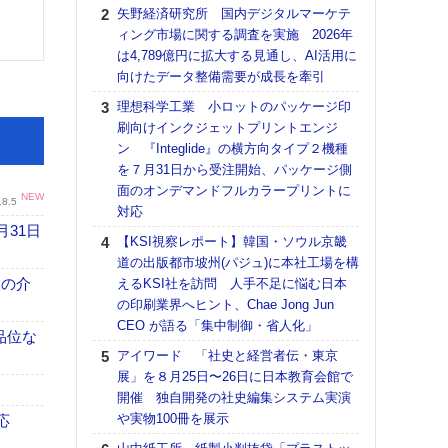
る
矢野経済研究所 国内デジタルマーケテ
ィング市場に関する調査を実施 2026年
DNP
は4,789億円に拡大する見通し、AI活用に
上の
向けたデータ整備需要が成長を牽引
意識
時代
理想科学工業 小ロットのパッケージ印
る組
刷向けインクジェットプリントエンジ
ン 『Integlide』の横方向タイプ２機種
【パ
を７月31日から受注開始、パッケージ側
量バ
面のオンデマンドフルカラープリントに
特殊
NEW
.8.5
対応
ホリゾ
月31日
【KSI視察レポート】韓国・ソウル京畿
で“Hor
道の出版都市坡州(パジュ)に本社工場を構
催へ～
、人の介
えるKSI社を訪問 人手不足に悩む日本
TO
の印刷業界へヒント、Chae Jong Jun
スマ
CEO が語る「集中制御・省人化」
【K
高品位な
アイワード 「社史と経営者伝・東京
道の
展」を８月25日〜26日に日本教育会館で
える
開催 独自開発の社史編集システム実演
の印刷
や実物100冊を展示
CE
応