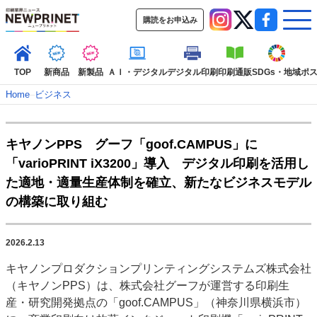
購読をお申込み
TOP
新商品
新製品
ＡＩ・デジタル
デジタル印刷
印刷通販
SDGs・地域
ポ
Home
–
ビジネス
インデックス
キヤノンPPS グーフ「goof.CAMPUS」に
TOP
新着記事
特集記事
動画コンテンツ
「varioPRINT iX3200」導入 デジタル印刷を活用し
インタビュー
コレクション
た適地・適量生産体制を確立、新たなビジネスモデル
カテゴリー一覧
の構築に取り組む
新商品
新製品
ＡＩ・デジタル
デジタル印刷
印刷通販
SDGs・地域
ポストプレス
ビジネス
イベント
信用情報
業界
2026.2.13
市場・統計
人事・移転・異動・訃報
キヤノンプロダクションプリンティングシステムズ株式会社
（キヤノンPPS）は、株式会社グーフが運営する印刷生
特集記事カテゴリー一覧
産・研究開発拠点の「goof.CAMPUS」（神奈川県横浜市）
特集・デジタル印刷 アイデアで勝負！ ～多様なビジネス・多彩な商材～