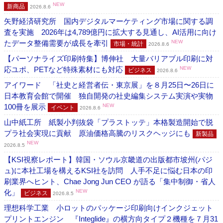
NEW
新商品
2026.8.6
矢野経済研究所 国内デジタルマーケティング市場に関する調
査を実施 2026年は4,789億円に拡大する見通し、AI活用に向け
たデータ整備需要が成長を牽引
NEW
市場・統計
2026.8.6
【パーソナライズ印刷特集】博伸社 大量バリアブル印刷に対
応ユポ、PETなど特殊素材にも対応
NEW
ビジネス
2026.8.6
アイワード 「社史と経営者伝・東京展」を８月25日〜26日に
日本教育会館で開催 独自開発の社史編集システム実演や実物
100冊を展示
NEW
イベント
2026.8.6
山中紙工所 紙製小判抜袋「プラストッテ」本格製造開始で脱
プラ社会実現に貢献 原油価格高騰のリスクヘッジにも
新製品
NEW
2026.8.5
【KSI視察レポート】韓国・ソウル京畿道の出版都市坡州(パジ
ュ)に本社工場を構えるKSI社を訪問 人手不足に悩む日本の印
刷業界へヒント、Chae Jong Jun CEO が語る「集中制御・省人
化」
NEW
ビジネス
2026.8.5
理想科学工業 小ロットのパッケージ印刷向けインクジェット
プリントエンジン 『Integlide』の横方向タイプ２機種を７月31