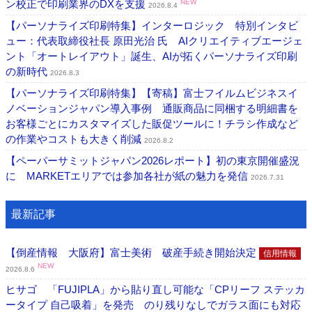
ン校正で印刷業界のDXを支援
NEW
2026.8.4
【パーソナライズ印刷特集】インターロジック 特別インタビ
ュー：代表取締役社長 原田光治 氏 AIクリエイティブエージェ
ント「オートレイアウト」誕生、AIが拓くパーソナライズ印刷
の新時代
2026.8.3
【パーソナライズ印刷特集】【寄稿】富士フイルムビジネスイ
ノベーションジャパン導入事例 通販商品に同梱する明細書を
お客様ごとにカスタマイズした販促ツールに！チラシ作成など
の作業やコストも大きく削減
2026.8.2
【ペーパーサミットジャパン2026レポート】初の東京開催盛況
に MARKETエリアでは参加各社が紙の魅力を発信
2026.7.31
最新記事
【倒産情報 大阪府】富士美術 破産手続き開始決定
信用情報
NEW
2026.8.6
ヒサゴ 「FUJIPLA」から貼り直し可能な「CPリーフ ステッカ
ータイプ 自己吸着」を発売 のり残りなしでガラス面にも対応