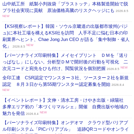
山中紙工所 紙製小判抜袋「プラストッテ」本格製造開始で脱
プラ社会実現に貢献 原油価格高騰のリスクヘッジにも
2026.8.5
NEW
【KSI視察レポート】韓国・ソウル京畿道の出版都市坡州(パジ
ュ)に本社工場を構えるKSI社を訪問 人手不足に悩む日本の印
刷業界へヒント、Chae Jong Jun CEO が語る「集中制御・省人
化」
NEW
2026.8.5
【パーソナライズ印刷特集】メイセイプリント ＤＭを「送り
っぱなし」にしない。分析型ＤＭで開封後の行動を可視化 二
次元コードと宛先をひも付け、閲覧状況を個別把握
NEW
2026.8.5
全印工連 CSR認定でワンスター３社、ツースター２社を新規
認定 ８月３日から第55期ワンスター認定募集を開始
2026.8.4
NEW
【イベントレポート】文伸・清水工房・けやき出版・緑陽社
多摩エリア初の「本づくりマルシェ」開催 自費出版や地域の
魅力を発信
NEW
2026.8.4
【パーソナライズ印刷特集】オンデオマ クラウド型バリアブ
ル印刷システム「PICバリアブル」 追跡QRコードやオンライ