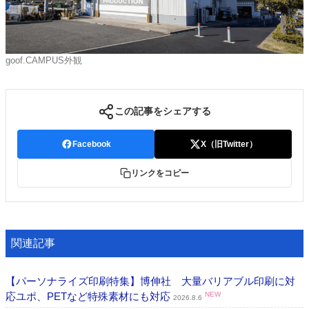
goof.CAMPUS外観
この記事をシェアする
Facebook
X（旧Twitter）
リンクをコピー
関連記事
【パーソナライズ印刷特集】博伸社 大量バリアブル印刷に対
応ユポ、PETなど特殊素材にも対応
NEW
2026.8.6