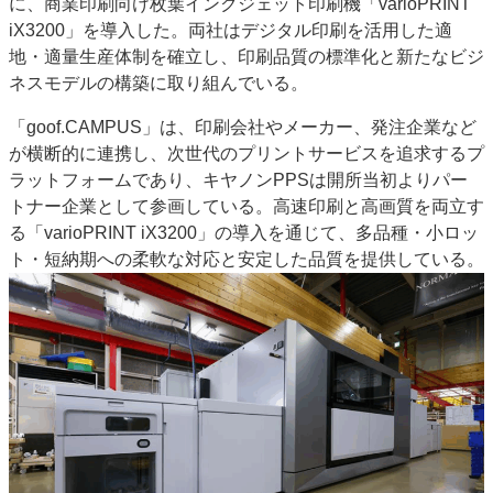
に、商業印刷向け枚葉インクジェット印刷機「varioPRINT
JAPAN PACK 2023 特集
中古印刷機・製本機特集
iX3200」を導入した。両社はデジタル印刷を活用した適
地・適量生産体制を確立し、印刷品質の標準化と新たなビジ
2022 見える化・MIS特集
2022 検査・校正特集
ネスモデルの構築に取り組んでいる。
特集・デジタル印刷 ～ 新成長軌道を描く
「goof.CAMPUS」は、印刷会社やメーカー、発注企業など
案内
が横断的に連携し、次世代のプリントサービスを追求するプ
発刊案内
JFPI印刷用語集
印刷機材年鑑
ラットフォームであり、キヤノンPPSは開所当初よりパー
トナー企業として参画している。高速印刷と高画質を両立す
運営
る「varioPRINT iX3200」の導入を通じて、多品種・小ロッ
会社案内
購読・購入申し込み
サイトポリシー
ト・短納期への柔軟な対応と安定した品質を提供している。
お問い合わせ